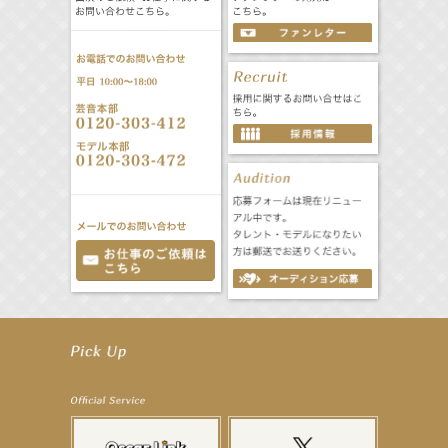
【井頭愛海】『NEXCO西日本』TV-CM開始
【工藤綾乃】8月7日（金）スタート FOD SHORT『女優は毛穴まで嘘をつく』出演決定！
【笛木優子】8月13日（木）ドラマ『大空港〜GATE24〜』ゲスト出演決定！
【前川泰之】舞台「グレンギャリー・グレンロス」公演詳細解禁！
【武井咲】ENFÖLD 2026 PF/FW archetypeに登場！
【elfin’】7thシングル『全世界』がFMたいはくでO.A.決定♪
【elfin’】7thシングル『全世界』がFM-UUでO.A.決定♪
【elfin’】8月16日（日）「全世界」発売記念イベント決定！