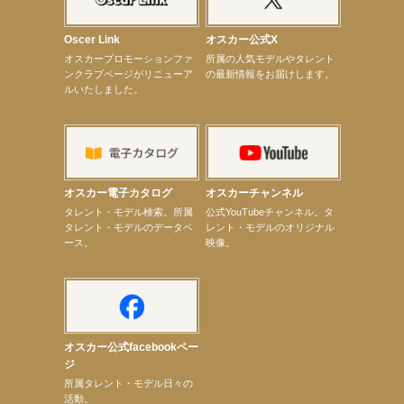
【elfin’】7thシングル『全世界』がFM TANABEでO.A.決定♪
【昆虫ハンター牧田習】宝塚市立手塚治虫記念館トークショー＆宝塚文化芸術センター昆虫展示イ
ベント
Oscer Link
オスカー公式X
【昆虫ハンター牧田習】8月13日（木）プライムツリー赤池「ふれあい昆虫フェスティバル」トーク
オスカープロモーションファ
所属の人気モデルやタレント
ショーゲスト出演！
ンクラブページがリニューア
の最新情報をお届けします。
【井頭愛海】『小さなお葬式』TV-CM出演！
ルいたしました。
【定本楓馬】WEB DIGVII 連載企画『東京23時』に登場！
【髙橋ひかる】7月雑誌掲載情報
【elfin’】7thシングル『全世界』がFMふくろうでパワープレイO.A.決定
【上戸彩】「サントリードリームマッチ2026」 始球式
【上戸彩】サントリー「−196」新CM出演！
【elfin’】【小倉舞子】8月9日（日）「MxM’s produce event vol.14」に出演決定！
【elfin’】【辻美優】8月28日（金）「辻美優(elfin’)グレイテスト・ショー」に出演決定！
オスカー電子カタログ
オスカーチャンネル
【elfin’】9月27日（日）「Beauty Voice Theater Reboot Vol.3」開催決定！
次のページへ
タレント・モデル検索。所属
公式YouTubeチャンネル。タ
タレント・モデルのデータベ
レント・モデルのオリジナル
ース。
映像。
オスカー公式facebookペー
ジ
所属タレント・モデル日々の
活動。