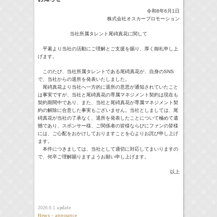
令和8年6月1日
18:30-18:56
一泊家族
河北麻友子
株式会社オスカープロモーション
(
TV
)
当社所属タレント尾碕真花に関して
19:30-19:45
宮﨑香蓮の聴いてみらんね！
宮﨑香蓮
(
Radio
)
平素より当社の活動にご理解とご支援を賜り、厚く御礼申し上
21:00 -21:30
げます。
藤田ニコルのニコニチ
藤田ニコル
Now
(
Radio
)
このたび、当社所属タレントである尾碕真花が、自身のSNS
で、当社からの退所を発表いたしました。
尾碕真花より当社へ一方的に退所の意思が通知されていたこと
> More
は事実ですが、当社と尾碕真花の専属マネジメント契約は現在も
契約期間中であり、また、当社と尾碕真花が専属マネジメント契
約の解除に合意した事実もございません。当社としましては、尾
碕真花が当社の了承なく、退所を発表したことについて極めて遺
憾であり、スポンサー様、ご関係者の皆様ならびにファンの皆様
には、ご心配をおかけしておりますことを心よりお詫び申し上げ
ます。
本件につきましては、当社として適切に対応してまいりますの
で、何卒ご理解賜りますようお願い申し上げます。
以上
update
2026.6.1
News - announce