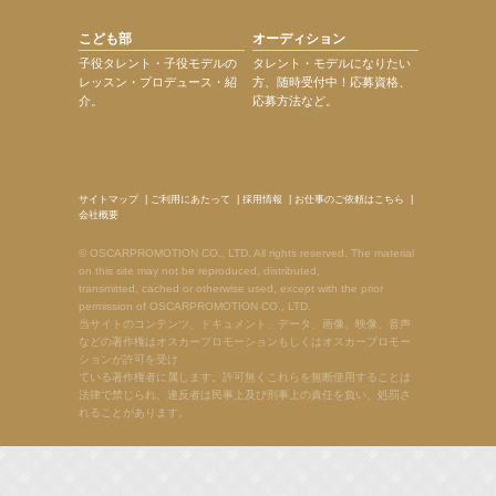
こども部
オーディション
子役タレント・子役モデルの
タレント・モデルになりたい
レッスン・プロデュース・紹
方、随時受付中！応募資格、
介。
応募方法など。
サイトマップ
|
ご利用にあたって
|
採用情報
|
お仕事のご依頼はこちら
|
会社概要
© OSCARPROMOTION CO., LTD. All rights reserved. The material
on this site may not be reproduced, distributed,
transmitted, cached or otherwise used, except with the prior
permission of OSCARPROMOTION CO., LTD.
当サイトのコンテンツ、ドキュメント、データ、画像、映像、音声
などの著作権はオスカープロモーションもしくはオスカープロモー
ションが許可を受け
ている著作権者に属します。許可無くこれらを無断使用することは
法律で禁じられ、違反者は民事上及び刑事上の責任を負い、処罰さ
れることがあります。