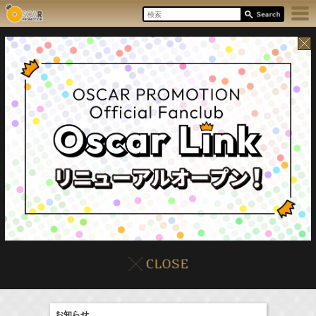
17:55-18:00
8/8(Sat)
イベント
販売情報
本日の出演情報
ラジオドラマ「一建設presents おうちのはなし」
髙橋ひかる
お知らせ
(
Radio
)