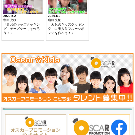
2020.5.2
2020.5.6
増田 光桜
増田 光桜
「みおのキッズクッキン
「みおのキッズクッキン
グ チーズケーキを作ろ
グ 白玉入りフルーツポ
う！」
ンチを作ろう！」
及川 桃利
野林 万稔
TV
TV
カンテレ・フジテレビ系
日本テレビ（
→詳細
）
月曜10時ドラマ「GTO」
良いこと悪いこと
1年B組田中航役（
→詳細
）
主人公間宮祥太朗さん演じる
高木将の小学生時代役
読売テレビ・日本テレビ系
NHK大河ドラマ
木曜ドラマ
「べらぼう〜蔦重栄華乃夢噺〜」
「クラスメイトの女子、全員好きでし
鱗形屋万次郎役
た」
主演 木村昴さん演じる枝松脛男の
舞台
中学時代 枝松スネオ役（
→詳細
）
2024ミュージカル
「ボディガード」
NHK「あおぞらビール」朝陽役
レイチェルの息子フレッチャー役
（トリプルキャスト）
TBS 日曜劇場「GIFT」伍鉄文人（堤真一
さん）中学生時代役
2023梅田芸術劇場「ファントム」
少年エリック役
映画