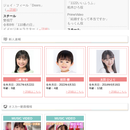
「1122いいふうふ」
ジェイ・フィール「Doors」
柏木ひろ役
（
→詳細
）
PrimeVideo
スチール
「結婚するって本当ですか」
警視庁
もっくん役
令和8年「110番の日」
イメージキャラクター（
→詳細
）
スチール
三越伊勢丹「七五三」
なべしま「Ma Minette」
（
→詳細
）
Honda Magazine
「FREED」
イベント
2026年4月18日
WEB
Rakuten GirlsAward 2026
「TSUKUBA WELL-BEING PROJECT」
SPRING/SUMMER
雑誌
（
→詳細
）
日生協
「24ベストヒット納涼号」
2026年2月15日
「22ベストヒット盛夏号」
「TGC in あいち・なごや 2026」
山﨑 玲奈
前田 梛
太田 ひより
（
→詳細
）
書籍
生年月日：2017年4月22日
生年月日：2022年4月3日
生年月日：2014年6月16日
世界文化社
2026年3月31日
年齢：9歳
年齢：4歳
年齢：12歳
「魔法の保育環境づくり」
超十代 -ULTRA TEENS FES- 2026
> 詳細はこちら
> 詳細はこちら
> 詳細はこちら
（
→詳細
）
CM
ニトリ
デジタルフォトブック
「システムベッドデスク」
LARME（
→詳細
）
本田紗来『sara kitten』
MUSIC VIDEO
MUSIC VIDEO
小学館
「本田紗来 雪町ふたり」