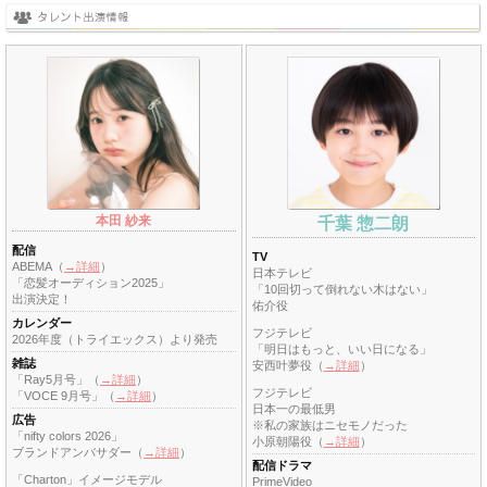
本田 紗来
千葉 惣二朗
配信
TV
ABEMA（
→詳細
）
日本テレビ
「恋髪オーディション2025」
「10回切って倒れない木はない」
出演決定！
佑介役
カレンダー
フジテレビ
2026年度（トライエックス）より発売
「明日はもっと、いい日になる」
雑誌
安西叶夢役（
→詳細
）
「Ray5月号」（
→詳細
）
フジテレビ
「VOCE 9月号」（
→詳細
）
日本一の最低男
広告
※私の家族はニセモノだった
「nifty colors 2026」
小原朝陽役（
→詳細
）
ブランドアンバサダー（
→詳細
）
配信ドラマ
「Charton」イメージモデル
PrimeVideo