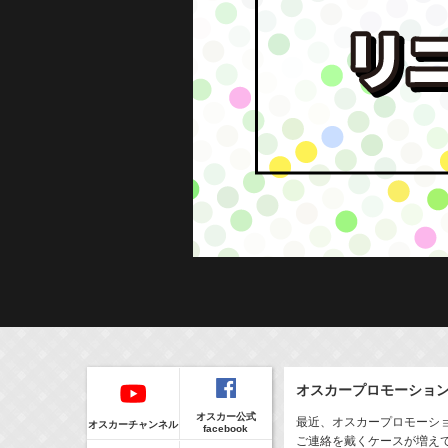
Regular
本日の出演情報
イベント
オスカープロモーショ
CLIP
8/6(Thu)
販売情報
オスカー公式
24:00-24:30
(
TV
)
最近、オスカープロモーシ
オスカーチャンネル
facebook
一緒にごはんをたべるだけ
ご連絡を戴くケースが増え