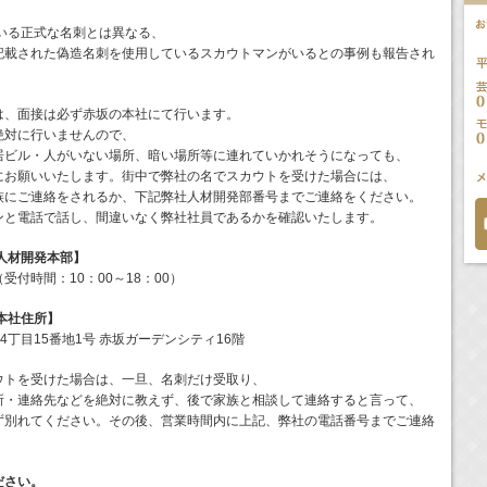
いる正式な名刺とは異なる、
記載された偽造名刺を使用しているスカウトマンがいるとの事例も報告され
は、面接は必ず赤坂の本社にて行います。
絶対に行いませんので、
居ビル・人がいない場所、暗い場所等に連れていかれそうになっても、
にお願いいたします。街中で弊社の名でスカウトを受けた場合には、
族にご連絡をされるか、下記弊社人材開発部番号までご連絡をください。
ンと電話で話し、間違いなく弊社社員であるかを確認いたします。
人材開発本部】
（受付時間：10：00～18：00）
本社住所】
赤坂4丁目15番地1号 赤坂ガーデンシティ16階
ウトを受けた場合は、一旦、名刺だけ受取り、
所・連絡先などを絶対に教えず、後で家族と相談して連絡すると言って、
ず別れてください。その後、営業時間内に上記、弊社の電話番号までご連絡
ださい。