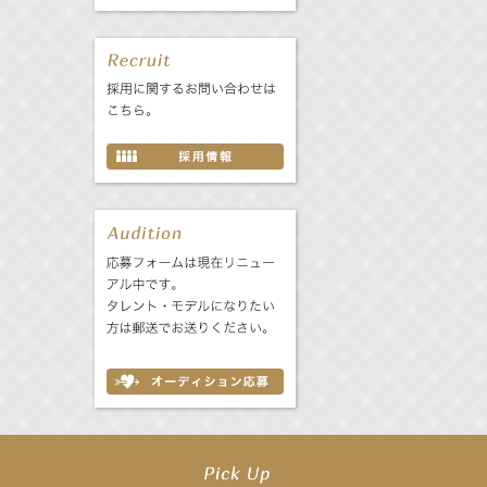
【前川泰之】舞台「グレンギャリー・グレンロス」公演詳細解禁！
【武井咲】ENFÖLD 2026 PF/FW archetypeに登場！
【elfin’】7thシングル『全世界』がFMたいはくでO.A.決定♪