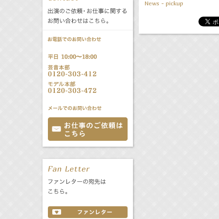
News - pickup
公式サービス
バラエティ
声優
All
TV
文化事業部
クリエイター
Radio
Web
誕生日 8/6
All
TV
あ
か
さ
た
な
は
Radio
Web
ま
や
ら
わ