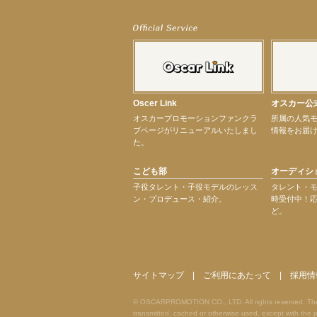
【elfin’】7thシングル『全世界』がFM-UUでO.A.決定♪
【elfin’】8月16日（日）「全世界」発売記念イベント決定！
【elfin’】7thシングル『全世界』がFM TANABEでO.A.決定♪
【昆虫ハンター牧田習】宝塚市立手塚治虫記念館トークショー＆宝塚文化芸術セン
【昆虫ハンター牧田習】8月13日（木）プライムツリー赤池「ふれあい昆虫フェス
【井頭愛海】『小さなお葬式』TV-CM出演！
【定本楓馬】WEB DIGVII 連載企画『東京23時』に登場！
Oscer Link
オスカー公
【髙橋ひかる】7月雑誌掲載情報
オスカープロモーションファンクラ
所属の人気
【elfin’】7thシングル『全世界』がFMふくろうでパワープレイO.A.決定
ブページがリニューアルいたしまし
情報をお届
【上戸彩】「サントリードリームマッチ2026」 始球式
た。
【上戸彩】サントリー「−196」新CM出演！
【elfin’】【小倉舞子】8月9日（日）「MxM’s produce event vol.14」に出演決定！
こども部
オーディシ
【elfin’】【辻美優】8月28日（金）「辻美優(elfin’)グレイテスト・ショー」に出
【elfin’】9月27日（日）「Beauty Voice Theater Reboot Vol.3」開催決定！
子役タレント・子役モデルのレッス
タレント・
ン・プロデュース・紹介。
時受付中！
【本田紗来】「Ray」9月号発売中！
ど。
【宇垣美里】「マンガ【推しの子】展‐星のキセキ‐」オープニングイベント
【昆虫ハンター牧田習】7月25日（土）NHKラジオ「石丸謙二郎の山カフェ」出演
次のページへ
サイトマップ
|
ご利用にあたって
|
採用情
© OSCARPROMOTION CO., LTD. All rights reserved. The ma
transmitted, cached or otherwise used, except with t