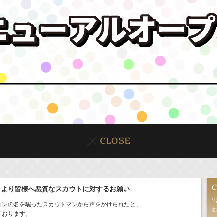
ンより皆様へ悪質なスカウトに対するお願い
ョンの名を騙ったスカウトマンから声をかけられたと、
ております。