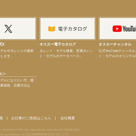
ター昆虫展示イベント
ティバル」トークショーゲスト出演！
式X
オスカー電子カタログ
オスカーチャンネル
モデルやタレントの最新
タレント・モデル検索。所属タレン
公式YouTubeチャンネ
けします。
ト・モデルのデータベース。
ト・モデルのオリジナル
ョン
演決定！
モデルになりたい方、随
応募資格、応募方法な
報
|
お仕事のご依頼はこちら
|
会社概要
terial on this site may not be reproduced, distributed,
he prior permission of OSCARPROMOTION CO., LTD.