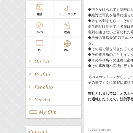
◆声をかけられても気軽に
雑誌
ミュージック
◆絶対に写真を勝手に撮ら
◆必ず名刺をもらい、その
※名刺だけ見せて「名刺は
名刺を渡せないと言われた
DVD
映画
◆自分の連絡先(名前フルネ
る。
◆その場で話を聞きたくて
TV
Web
◆その事務所のことをイン
◆その事務所への連絡は必
◆その事務所へ面接に行く
そのスカウトマンから、し
その場ですぐに警察に電話
弊社としましては、オスカ
All
女優/タレント
All
TV
に通報したうえで、法的手
All
Fanclub Page
グループ
歌手
Radio
Web
All
関連事業
update
2018.1.1
男優/タレント
キャスター/レポーター