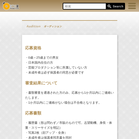
応募資格
・0歳～25歳までの男女
・日本国内在住の方
・芸能プロダクション等に所属していない方
・未成年者は必ず保護者の同意が必要です
審査結果について
・書類審査を通過された方のみ、応募から1か月以内にご連絡い
たします。
・1か月以内にご連絡がない場合は不合格となります。
応募書類
・履歴書（形は問わず／市販のもので可。志望動機、身長・体
重・スリーサイズを明記）
・写真2枚（顔アップ・全身）
・未成年者は保護者同意書を同封