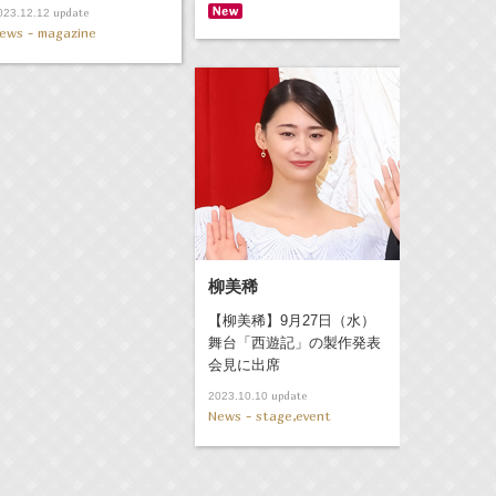
update
023.12.12
ews - magazine
柳美稀
【柳美稀】9月27日（水）
舞台「西遊記」の製作発表
会見に出席
update
2023.10.10
News - stage,event