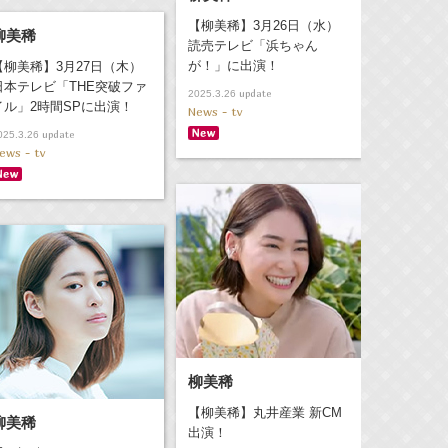
【柳美稀】3月26日（水）
柳美稀
読売テレビ「浜ちゃん
が！」に出演！
【柳美稀】3月27日（木）
日本テレビ「THE突破ファ
update
2025.3.26
イル」2時間SPに出演！
News - tv
update
025.3.26
ews - tv
柳美稀
【柳美稀】丸井産業 新CM
柳美稀
出演！