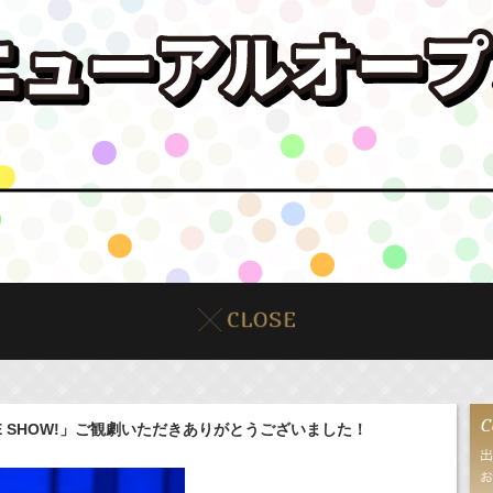
E SHOW!」ご観劇いただきありがとうございました！