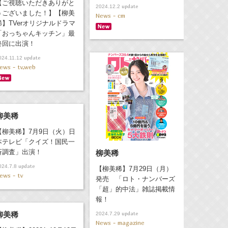
【ご視聴いただきありがと
update
2024.12.2
うございました！】【柳美
News - cm
稀】TVerオリジナルドラマ
「おっちゃんキッチン」最
終回に出演！
update
024.11.12
ews - tv,web
柳美稀
【柳美稀】7月9日（火）日
本テレビ「クイズ！国民一
斉調査」出演！
柳美稀
update
024.7.8
【柳美稀】7月29日（月）
ews - tv
発売 「ロト・ナンバーズ
「超」的中法」雑誌掲載情
報！
柳美稀
update
2024.7.29
News - magazine