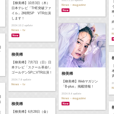
update
2025.1.20
【柳美稀】10月3日（木）
News - magazine
日本テレビ「THE突破ファ
イル」2時間SP VTR出演
します！
update
2024.10.2
2
News - tv
N
日
イ
柳美稀
【柳美稀】7月7日（日）日
本テレビ「スクール革命!」
ゴールデンSPにVTR出演！
柳美稀
update
2024.7.8
【柳美稀】Webマガジン
2
News - tv
「B-plus」掲載情報！
N
update
2024.9.4
日
News - magazine
唸
柳美稀
【柳美稀】6月28日（金）
大