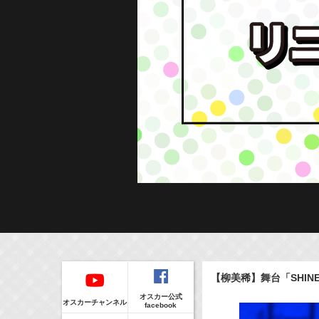
Regular
本日の出演情報
イベント
【柳美稀】舞台「SHIN
CLIP
8/7(Fri)
販売情報
オスカー公式
17:10-17:30
(
Radio
)
オスカーチャンネル
facebook
河北麻友子のマユコレ！