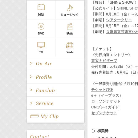
【舞台】「SHINE SHOW
【公式サイト】
SHINE SH
【期間】8月18日（金）～9
雑誌
ミュージック
【劇場】
シアタークリエ
【期間】9月15日（金）～1
【劇場】
兵庫県立芸術文化
DVD
映画
【チケット】
TV
Web
《先行抽選エントリー》
東宝ナビザーブ
受付期間：5月23日（火）～
先行先着販売：6月4日（日）
《一般前売り開始》6月10
チケットぴあ
e＋（イープラス）
All
女優/タレント
All
TV
ローソンチケット
CNプレイガイド
All
Fanclub Page
セブンチケット
グループ
歌手
Radio
Web
All
関連事業
柳美稀
男優/タレント
キャスター/レポーター