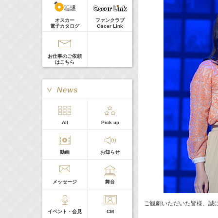
河北麻友子
Guest
Now
22:00-
(
TV
)
オスカー
ファンクラブ
Tシャツが乾くまで
電子カタログ
Oscer Link
庄司浩平
お仕事のご依頼
はこちら
> More
All
Pick up
本日の出演
動画
お知らせ
５０音順
メッセージ
舞台
ご観劇いただいた皆様、誠
イベント・会見
CM