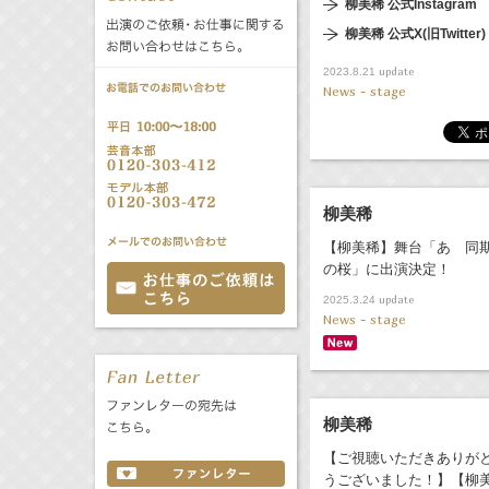
柳美稀 公式Instagram
公式サービス
柳美稀 公式X(旧Twitter)
バラエティ
声優
All
TV
update
2023.8.21
News - stage
文化事業部
クリエイター
Radio
Web
誕生日 8/7
柳美稀
【柳美稀】舞台「あゝ同
All
TV
の桜」に出演決定！
あ
か
さ
update
2025.3.24
た
な
は
News - stage
Radio
Web
ま
や
ら
わ
柳美稀
【ご視聴いただきありが
うございました！】【柳