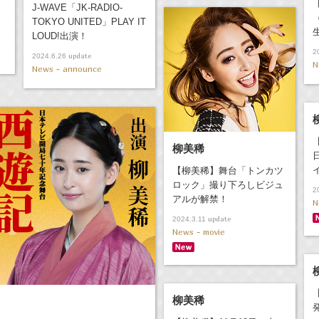
J-WAVE「JK-RADIO-
TOKYO UNITED」PLAY IT
LOUD!出演！
2
update
2024.6.26
N
News - announce
柳美稀
【柳美稀】舞台「トンカツ
ロック」撮り下ろしビジュ
2
アルが解禁！
N
update
2024.3.11
News - movie
柳美稀