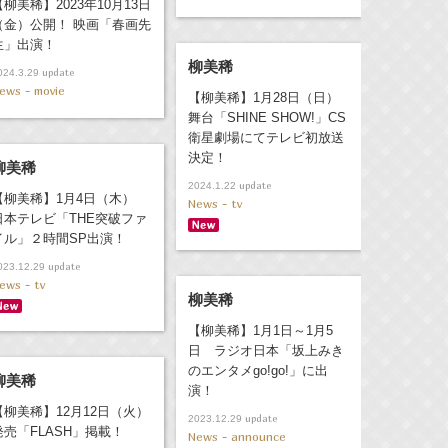
【柳美稀】2023年10月13日
（金）公開！ 映画「春画先
生」出演！
柳美稀
update
024.3.29
ews - movie
【柳美稀】1月28日（日）
舞台「SHINE SHOW!」CS
衛星劇場にてテレビ初放送
決定！
柳美稀
update
2024.1.22
【柳美稀】1月4日（木）
News - tv
日本テレビ「THE突破ファ
イル」２時間SP出演！
update
023.12.29
ews - tv
柳美稀
【柳美稀】1月1日～1月5
日 ラジオ日本「坂上みき
のエンタメgo!go!」に出
柳美稀
演！
【柳美稀】12月12日（火）
update
2023.12.29
発売「FLASH」掲載！
News - announce