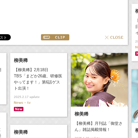
2
N
柳美稀
期
【柳美稀】2月18日
TBS「まどか26歳、研修医
やってます！」第6話ゲス
ト出演！
update
2025.2.17
News - tv
柳美稀
【柳美稀】月刊誌「御堂さ
と
ん」雑誌掲載情報！
柳美稀
美