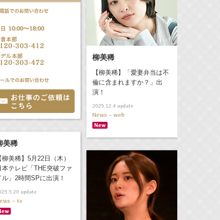
柳美稀
【柳美稀】「愛妻弁当は不
倫に含まれますか？」出
演！
update
2025.12.4
News - web
柳美稀
【柳美稀】5月22日（木）
日本テレビ「THE突破ファ
イル」2時間SPに出演！
update
025.5.20
ews - tv