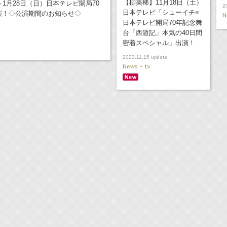
【柳美稀】11月18日（土）
1月28日（日）日本テレビ開局70
2
日本テレビ「シューイチ×
演！◇公演期間のお知らせ◇
N
日本テレビ開局70年記念舞
台「西遊記」本気の40日間
密着スペシャル」出演！
update
2023.11.15
News - tv