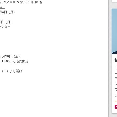
！」 作／冨坂 友 演出／山田和也
OW！
月4日（月）
7日（日）
センター
5月26日（金）
11:00より販売開始
日（土）より開始
2
N