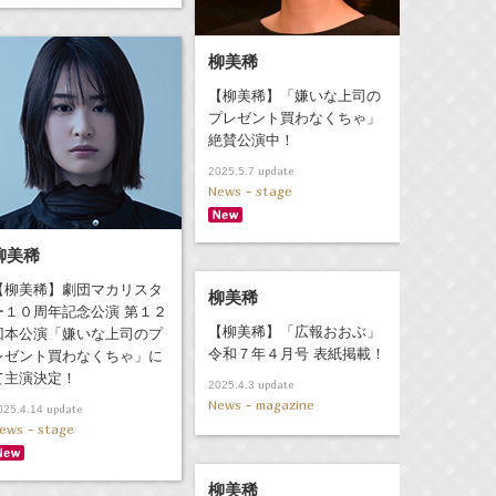
柳美稀
【柳美稀】「嫌いな上司の
プレゼント買わなくちゃ」
絶賛公演中！
update
2025.5.7
News - stage
柳美稀
【柳美稀】劇団マカリスタ
柳美稀
ー１０周年記念公演 第１２
【柳美稀】「広報おおぶ」
回本公演「嫌いな上司のプ
令和７年４月号 表紙掲載！
レゼント買わなくちゃ」に
て主演決定！
update
2025.4.3
News - magazine
update
025.4.14
ews - stage
柳美稀