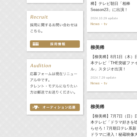
稀】テレビ朝日「相棒
Season23」に出演！
update
2024.10.29
News - tv
柳美稀
【柳美稀】8月1日（木）
本テレビ「THE突破ファ
ル」スタジオ出演！
update
2024.7.29
News - tv
柳美稀
【柳美稀】7月7日（日）
本テレビ「ドラマ好きを
らせろ！7月期日テレ系新
ドラマに潜入！秘蔵映像