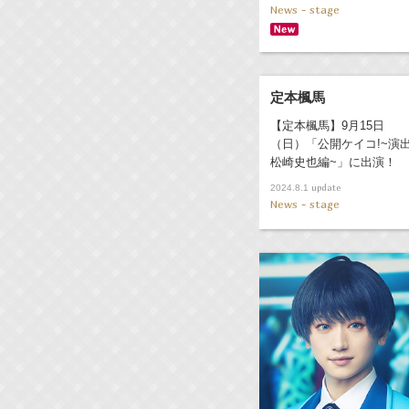
News - stage
定本楓馬
【定本楓馬】9月15日
（日）「公開ケイコ!~演出
松崎史也編~」に出演！
update
2024.8.1
News - stage