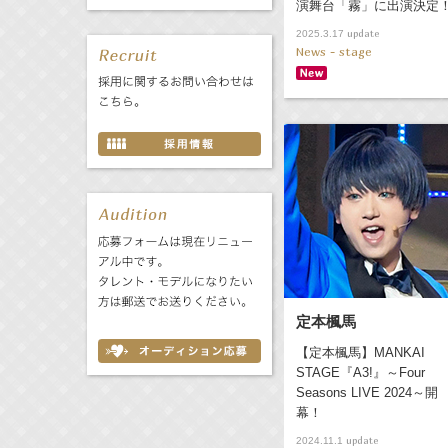
演舞台「霧」に出演決定
update
2025.3.17
News - stage
定本楓馬
【定本楓馬】MANKAI
STAGE『A3!』～Four
Seasons LIVE 2024～開
幕！
update
2024.11.1