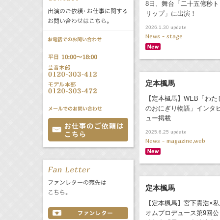
8日、舞台「二十五億秒ト
公式サービス
リップ」に出演！
バラエティ
声優
update
All
TV
2026.1.30
News - stage
文化事業部
クリエイター
Radio
Web
定本楓馬
誕生日 8/6
【定本楓馬】WEB「わた
のおにぎり物語」インタ
All
TV
ュー掲載
あ
か
さ
update
2025.6.25
News - magazine,web
た
な
は
Radio
Web
ま
や
ら
わ
定本楓馬
【定本楓馬】宮下貴浩×私
オムプロデュース第9回公