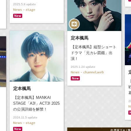
！
update
2025.5.8
News - stage
定本楓馬
【定本楓馬】縦型ショート
ドラマ「元カレ図鑑」出
演！
update
2025.1.24
News - channel,web
戦
定本楓馬
【定本楓馬】MANKAI
2
STAGE「A3!」ACT3! 2025
N
の公演詳細を解禁！
update
2024.11.5
News - stage