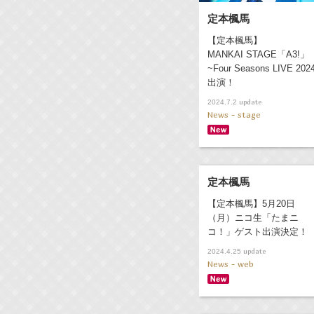
定本楓馬
【定本楓馬】
MANKAI STAGE「A3!」
~Four Seasons LIVE 202
出演！
update
2024.7.2
News - stage
定本楓馬
【定本楓馬】5月20日
（月）ニコ生「たまニ
コ！」ゲスト出演決定！
update
2024.4.25
News - web