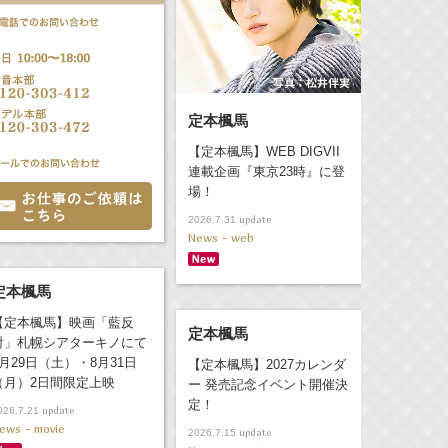
定本楓馬
【定本楓馬】WEB DIGVII
連載企画『東京23時』に登
場！
update
2026.7.31
News - web
定本楓馬
【定本楓馬】映画「藍反
定本楓馬
射」札幌シアターキノにて
8月29日（土）・8月31日
【定本楓馬】2027カレンダ
（月）2日間限定上映
ー 発売記念イベント開催決
定！
update
026.7.21
ews - movie
update
2026.7.15