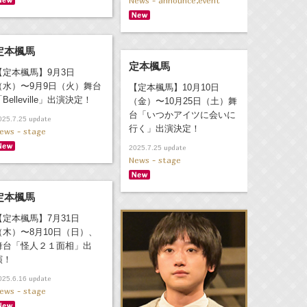
News - announce,event
定本楓馬
定本楓馬
【定本楓馬】9月3日
（水）〜9月9日（火）舞台
【定本楓馬】10月10日
Belleville」出演決定！
（金）〜10月25日（土）舞
台「いつかアイツに会いに
update
025.7.25
行く」出演決定！
ews - stage
update
2025.7.25
News - stage
定本楓馬
【定本楓馬】7月31日
（木）〜8月10日（日）、
舞台「怪人２１面相」出
演！
update
025.6.16
ews - stage