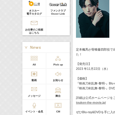
真矢ミキ
Guest
オスカー
ファンクラブ
電子カタログ
Oscer Link
お仕事のご依頼
はこちら
定本楓馬が骨喰藤四郎役で出演
た！
【発売日】
> More
All
Pick up
本日の出演
2023 年11月22日（水）
【価格】
動画
お知らせ
５０音順
『映画刀剣乱舞-黎明-』Blu-ra
『映画刀剣乱舞-黎明-』DVD（特
メッセージ
舞台
詳細は公式ホームページを
touken-the-movie.jp/
イベント・会見
CM
ぜひBlu-ray&DVDを