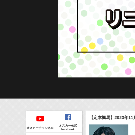
Regular
本日の出演情報
イベント
【定本楓馬】2023年11
CLIP
8/6(Thu)
販売情報
オスカー公式
24:00-24:30
(
TV
)
オスカーチャンネル
facebook
一緒にごはんをたべるだけ