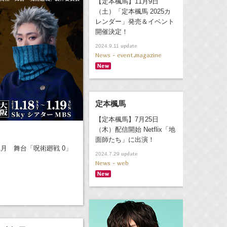
【定本楓馬】11月9日
（土）「定本楓馬 2025カ
レンダー」発売＆イベント
開催決定！
update
2024.9.11
News - event,magazine
定本楓馬
【定本楓馬】7月25日
（木）配信開始 Netflix「地
面師たち」に出演！
年1月 舞台「呪術廻戦 0」
update
2024.7.29
News - web