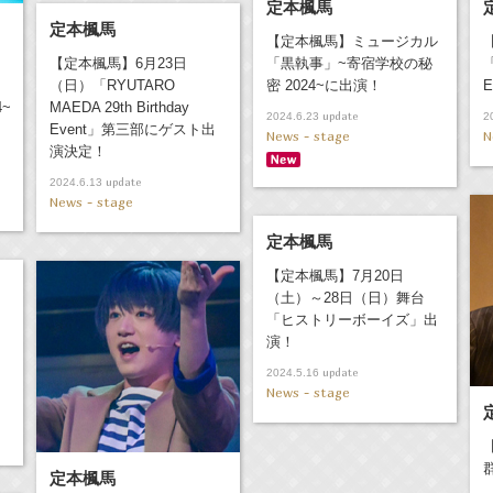
定本楓馬
定本楓馬
【定本楓馬】ミュージカル
【定本楓馬】6月23日
「黒執事」~寄宿学校の秘
「
（日）「RYUTARO
密 2024~に出演！
4~
MAEDA 29th Birthday
update
2024.6.23
2
Event」第三部にゲスト出
News - stage
N
演決定！
update
2024.6.13
News - stage
定本楓馬
【定本楓馬】7月20日
（土）～28日（日）舞台
「ヒストリーボーイズ」出
演！
update
2024.5.16
News - stage
定本楓馬