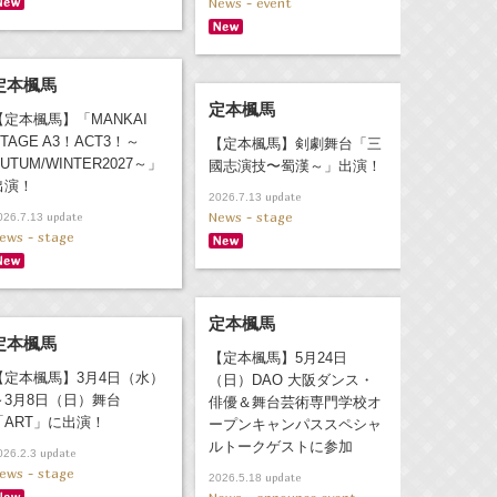
News - event
定本楓馬
定本楓馬
【定本楓馬】「MANKAI
TAGE A3！ACT3！～
【定本楓馬】剣劇舞台「三
UTUM/WINTER2027～」
國志演技〜蜀漢～」出演！
出演！
update
2026.7.13
News - stage
update
026.7.13
ews - stage
定本楓馬
定本楓馬
【定本楓馬】5月24日
【定本楓馬】3月4日（水）
（日）DAO 大阪ダンス・
～3月8日（日）舞台
俳優＆舞台芸術専門学校オ
「ART」に出演！
ープンキャンパススペシャ
ルトークゲストに参加
update
026.2.3
ews - stage
update
2026.5.18