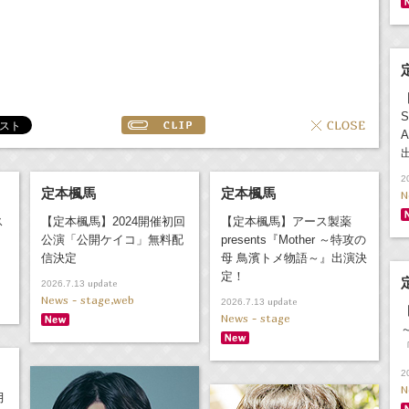
S
A
2
定本楓馬
定本楓馬
N
ス
【定本楓馬】2024開催初回
【定本楓馬】アース製薬
公演「公開ケイコ」無料配
presents『Mother ～特攻の
信決定
母 鳥濱トメ物語～』出演決
定！
update
2026.7.13
News - stage,web
update
2026.7.13
News - stage
2
N
月