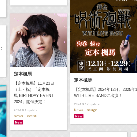
:
定本楓馬
定本楓馬
【定本楓馬】11月23日
（土・祝）「定本楓
【定本楓馬】2024年12月、2025
馬 BIRTHDAY EVENT
WITH LIVE BANDに出演！
2024」開催決定！
update
2024.9.17
News - stage
update
2024.8.1
News - event