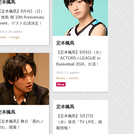
定本楓馬
【定本楓馬】8月4日（日）
牧島 輝 10th Anniversary
Event」ゲスト出演決定！
update
024.6.19
ews - stage
定本楓馬
【定本楓馬】9月6日（火）
「ACTORS☆LEAGUE in
Basketball 2024」出演！
update
2024.7.1
News - event
定本楓馬
定本楓馬
【定本楓馬】3月27日
【定本楓馬】舞台「愚れノ
（水）発売「TV LIFE」掲
群れ」開幕！
載情報！