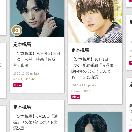
「
定本楓馬
定本楓馬
2
【定本楓馬】2026年3月6日
N
し
（金）公開、映画「藍反
【定本楓馬】10月1日
ビ
射」出演
（水）配信番組「赤澤燈・
陳内将の 笑ってじんと
update
2025.12.26
も！！」に出演
News - movie
update
2025.9.22
News - web
定本楓馬
【定本楓馬】6月28日「演
2
掘」３の第1部にゲスト出
N
演決定！