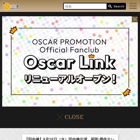
8/6(Thu)
イベント
販売情報
本日の出演情報
【田中健】8月16日（水）田中健出演、昭和 傑作テレ