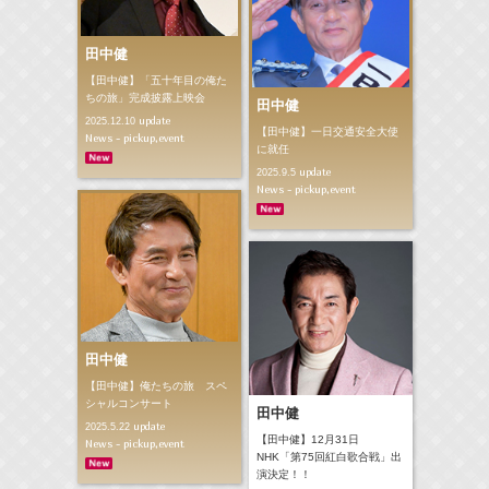
田中健
【田中健】「五十年目の俺た
ちの旅」完成披露上映会
田中健
update
2025.12.10
【田中健】一日交通安全大使
News - pickup,event
に就任
update
2025.9.5
News - pickup,event
田中健
【田中健】俺たちの旅 スペ
シャルコンサート
田中健
update
2025.5.22
【田中健】12月31日
News - pickup,event
NHK「第75回紅白歌合戦」出
演決定！！