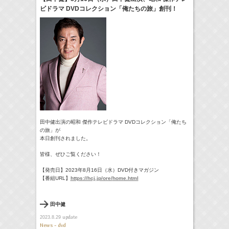
ビドラマ DVDコレクション「俺たちの旅」創刊！
24:00-24:30
一緒にごはんをたべるだけ
真矢ミキ
(
TV
)
> More
田中健出演の昭和 傑作テレビドラマ DVDコレクション「俺たち
の旅」が
本日創刊されました。
皆様、ぜひご覧ください！
【発売日】2023年8月16日（水）DVD付きマガジン
【番組URL】
https://hcj.jp/ore/
home.html
田中健
update
2023.8.29
News - dvd