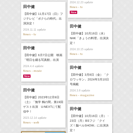
update
2024.12.23
田中健
News - tv
【田中健】11月17日（日）フ
ジテレビ「ボクらの時代」出
演決定！
田中健
update
2024.11.11
【田中健】10月16日（水）
News - tv
NHK「きょうの料理」出演決
定！
田中健
update
2024.10.15
News - tv
【田中健】6月7日公開 映画
「明日を綴る写真館」出演
update
2024.4.4
田中健
News - movie
【田中健】3月8日（金）「ク
ロワッサン」2024年3月10日
号掲載
田中健
update
2024.3.8
News - magazine
【田中健】2023年12月9日
（土）「無学 鶴の間」第19回
ゲスト出演 U-NEXTにて配
田中健
信中！
【田中健】10月16日（月）・
update
2023.12.14
23日（月）BSフジ 「クイ
News - web
ズ！脳ベルSHOW」に出演決
定！