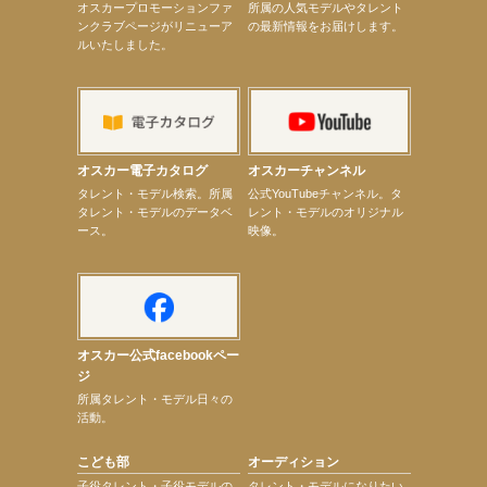
オスカープロモーションファ
所属の人気モデルやタレント
【髙橋ひかる】7月雑誌掲載情報
ンクラブページがリニューア
の最新情報をお届けします。
【elfin’】7thシングル『全世界』がFMふくろうでパワープレイO.A.決定
ルいたしました。
【上戸彩】「サントリードリームマッチ2026」 始球式
【上戸彩】サントリー「−196」新CM出演！
【elfin’】【小倉舞子】8月9日（日）「MxM’s produce event vol.14」に出演決定！
【elfin’】【辻美優】8月28日（金）「辻美優(elfin’)グレイテスト・ショー」に出演決定！
【elfin’】9月27日（日）「Beauty Voice Theater Reboot Vol.3」開催決定！
【本田紗来】「Ray」9月号発売中！
【宇垣美里】「マンガ【推しの子】展‐星のキセキ‐」オープニングイベント
オスカー電子カタログ
オスカーチャンネル
【昆虫ハンター牧田習】7月25日（土）NHKラジオ「石丸謙二郎の山カフェ」出演
次のページへ
タレント・モデル検索。所属
公式YouTubeチャンネル。タ
タレント・モデルのデータベ
レント・モデルのオリジナル
ース。
映像。
オスカー公式facebookペー
ジ
所属タレント・モデル日々の
活動。
こども部
オーディション
子役タレント・子役モデルの
タレント・モデルになりたい