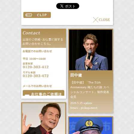
田中健
【田中健】「The 51th
Anniversary 俺たちの旅 スペ
シャルコンサート」制作発表
会見
update
2026.5.25
News - pickup,event