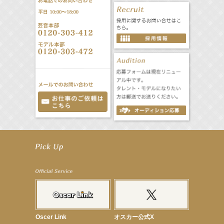
【前川泰之】舞台「グレンギャリー・グレンロス」公演詳細解禁！
【武井咲】ENFÖLD 2026 PF/FW archetypeに登場！
【elfin’】7thシングル『全世界』がFMたいはくでO.A.決定♪
【elfin’】7thシングル『全世界』がFM-UUでO.A.決定♪
【elfin’】8月16日（日）「全世界」発売記念イベント決定！
【elfin’】7thシングル『全世界』がFM TANABEでO.A.決定♪
【昆虫ハンター牧田習】宝塚市立手塚治虫記念館トークショー＆宝塚文化芸術センター昆虫展示イ
ベント
【昆虫ハンター牧田習】8月13日（木）プライムツリー赤池「ふれあい昆虫フェスティバル」トーク
ショーゲスト出演！
【井頭愛海】『小さなお葬式』TV-CM出演！
Oscer Link
オスカー公式X
【定本楓馬】WEB DIGVII 連載企画『東京23時』に登場！