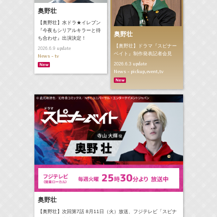
奥野壮
【奥野壮】水ドラ★イレブン
『今夜もシリアルキラーと待
奥野壮
ち合わせ』出演決定！
【奥野壮】ドラマ『スピナー
update
2026.6.9
ベイト』制作発表記者会見
News - tv
update
2026.6.3
News - pickup,event,tv
奥野壮
【奥野壮】次回第7話 8月11日（火）放送、フジテレビ「スピナ