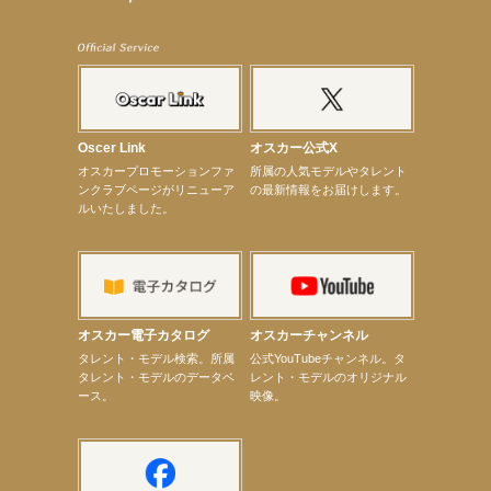
【笛木優子】8月13日（木）ドラマ『大空港〜GATE24〜』ゲスト出演決定！
【前川泰之】舞台「グレンギャリー・グレンロス」公演詳細解禁！
【武井咲】ENFÖLD 2026 PF/FW archetypeに登場！
【elfin’】7thシングル『全世界』がFMたいはくでO.A.決定♪
【elfin’】7thシングル『全世界』がFM-UUでO.A.決定♪
【elfin’】8月16日（日）「全世界」発売記念イベント決定！
【elfin’】7thシングル『全世界』がFM TANABEでO.A.決定♪
【昆虫ハンター牧田習】宝塚市立手塚治虫記念館トークショー＆宝塚文化芸術センター昆虫展示イ
ベント
Oscer Link
オスカー公式X
【昆虫ハンター牧田習】8月13日（木）プライムツリー赤池「ふれあい昆虫フェスティバル」トーク
オスカープロモーションファ
所属の人気モデルやタレント
ショーゲスト出演！
ンクラブページがリニューア
の最新情報をお届けします。
【井頭愛海】『小さなお葬式』TV-CM出演！
ルいたしました。
【定本楓馬】WEB DIGVII 連載企画『東京23時』に登場！
【髙橋ひかる】7月雑誌掲載情報
【elfin’】7thシングル『全世界』がFMふくろうでパワープレイO.A.決定
【上戸彩】「サントリードリームマッチ2026」 始球式
【上戸彩】サントリー「−196」新CM出演！
【elfin’】【小倉舞子】8月9日（日）「MxM’s produce event vol.14」に出演決定！
【elfin’】【辻美優】8月28日（金）「辻美優(elfin’)グレイテスト・ショー」に出演決定！
オスカー電子カタログ
オスカーチャンネル
【elfin’】9月27日（日）「Beauty Voice Theater Reboot Vol.3」開催決定！
次のページへ
タレント・モデル検索。所属
公式YouTubeチャンネル。タ
タレント・モデルのデータベ
レント・モデルのオリジナル
ース。
映像。