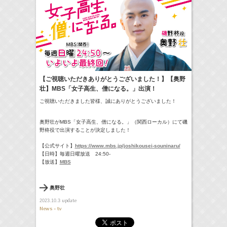
6:35-7:00
NHK俳句
庄司浩平
(
TV
)
07:30-08:30
ポケモンとどこいく！？
髙橋ひかる
(
TV
)
8:00-8:24
やさいの時間 里山菜園 有機のチカラ
牧田習
(
TV
)
09:54-
【ご視聴いただきありがとうございました！】【奥野
サンデー・ジャポン
藤田ニコル
Now
(
TV
)
壮】MBS「女子高生、僧になる。」出演！
> More
11:45-12:45
ご視聴いただきました皆様、誠にありがとうございました！
スクール革命！
髙橋ひかる
(
TV
)
奥野壮がMBS「女子高生、僧になる。」（関西ローカル）
にて磯
野柊役で出演することが決定しました！
【公式サイト】
https://www.mbs.jp/joshikousei-souninaru/
【日時】毎週日曜放送 24:50-
【放送】
MBS
奥野壮
update
2023.10.3
News - tv