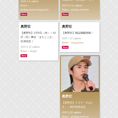
update
2026.1.6
News -
update
2025.12.11
pickup,event,magazine
News - pickup,event,tv
奥野壮
奥野壮
【奥野壮】2月5日（木）～15
【奥野壮】雑誌掲載情報！
日（日）舞台「またここか」
update
2025.7.22
出演決定！
News - magazine
update
2025.9.19
News - stage
奥野壮
【奥野壮】ドラマ「すぱい
す。」制作発表会見
update
2025.3.26
News - pickup,event,tv