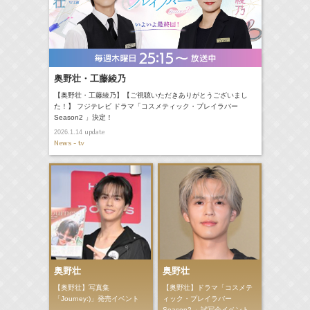
奥野壮・工藤綾乃
【奥野壮・工藤綾乃】【ご視聴いただきありがとうございまし
た！】 フジテレビ ドラマ「コスメティック・プレイラバー
Season2 」決定！
update
2026.1.14
News - tv
奥野壮
奥野壮
【奥野壮】写真集
【奥野壮】ドラマ「コスメテ
「Journey:)」発売イベント
ィック・プレイラバー
Season2 」試写会イベント