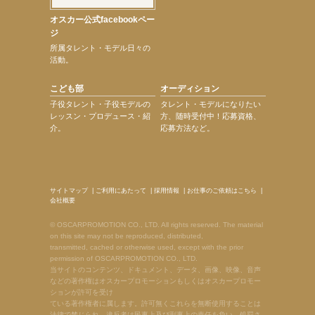
オスカー公式facebookペー
ジ
所属タレント・モデル日々の
活動。
こども部
オーディション
子役タレント・子役モデルの
タレント・モデルになりたい
レッスン・プロデュース・紹
方、随時受付中！応募資格、
介。
応募方法など。
サイトマップ
|
ご利用にあたって
|
採用情報
|
お仕事のご依頼はこちら
|
会社概要
© OSCARPROMOTION CO., LTD. All rights reserved. The material
on this site may not be reproduced, distributed,
transmitted, cached or otherwise used, except with the prior
permission of OSCARPROMOTION CO., LTD.
当サイトのコンテンツ、ドキュメント、データ、画像、映像、音声
などの著作権はオスカープロモーションもしくはオスカープロモー
ションが許可を受け
ている著作権者に属します。許可無くこれらを無断使用することは
法律で禁じられ、違反者は民事上及び刑事上の責任を負い、処罰さ