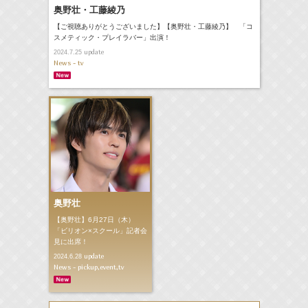
奥野壮・工藤綾乃
【ご視聴ありがとうございました】【奥野壮・工藤綾乃】 「コ
スメティック・プレイラバー」出演！
update
2024.7.25
News - tv
奥野壮
【奥野壮】6月27日（木）
「ビリオン×スクール」記者会
見に出席！
update
2024.6.28
News - pickup,event,tv