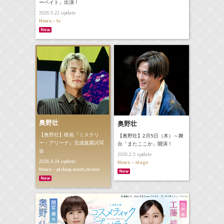
ーベイト」出演！
update
2026.5.22
News - tv
奥野壮
奥野壮
【奥野壮】映画『ミステリ
【奥野壮】2月5日（木）～舞
ー・アリーナ』完成披露試写
台「またここか」開演！
会
update
2026.2.5
update
2026.4.24
News - stage
News - pickup,event,movie