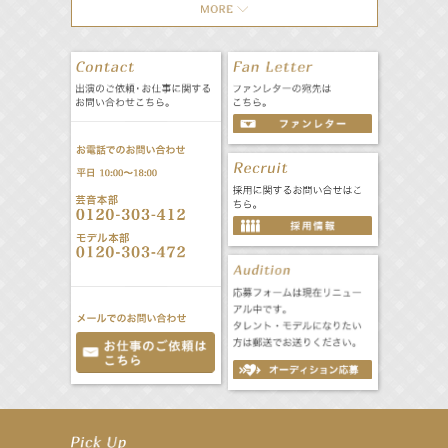
【井頭愛海】『NEXCO西日本』TV-CM開始
【工藤綾乃】8月7日（金）スタート FOD SHORT『女優は毛穴まで嘘をつく』出演決定！