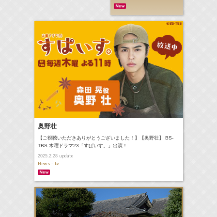
奥野壮
【ご視聴いただきありがとうございました！】【奥野壮】 BS-
TBS 木曜ドラマ23「すぱいす。」出演！
update
2025.2.28
News - tv