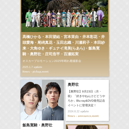
髙橋ひかる・本田望結・宮本茉由・井本彩花・井
頭愛海・尾碕真花・玉田志織・川瀬莉子・本田紗
来・大角ゆき・ギュナイ滝美(らあら)・飯島寛
騎・奥野壮・庄司浩平・百瀬拓実
オスカープロモーション2025年晴れ着撮影会
update
2025.1.7
News - pickup,event
奥野壮
【奥野壮】9月23日（月・
祝）「好きやねんけどどうや
ろか」Blu-ray&DVD発売記念
イベントに登壇決定！
update
2024.8.22
News - announce,event
飯島寛騎・奥野壮