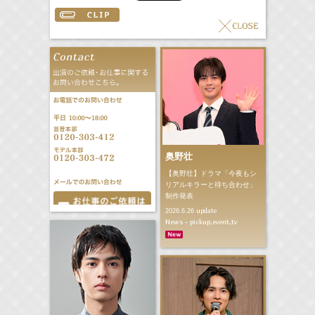
奥野壮
【奥野壮】ドラマ「今夜もシ
リアルキラーと待ち合わせ」
制作発表
update
2026.6.26
News - pickup,event,tv