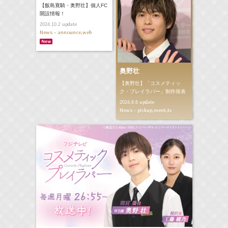
【飯島寛騎・奥野壮】個人FC
開設情報！
update
2024.10.2
News - announce,web
奥野壮
【奥野壮】「コスメティッ
ク・プレイラバー」制作発表
update
2024.8.6
News - pickup,event,tv