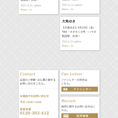
update
2023.11.14
update
2023.10.31
News - tv
News - tv
大角ゆき
【大角ゆき】9月15日（金）
TBS「オオカミ少年・ハマダ
歌謡祭」出演！
update
2023.9.13
News - tv