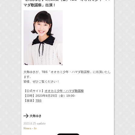
マダ歌謡祭」出演！
18:30-18:56
一泊家族
河北麻友子
(
TV
)
19:30-19:45
宮﨑香蓮の聴いてみらんね！
宮﨑香蓮
(
Radio
)
21:00 -21:30
藤田ニコルのニコニチ
藤田ニコル
(
Radio
)
> More
大角ゆきが、TBS「オオカミ少年・ハマダ歌謡祭」に出演いたし
ます。
皆様、ぜひご覧ください！
【公式サイト】
オオカミ少年・ハマダ歌謡祭
【日時】2023年8月25日（金）19:00-
【放送】
TBS
大角ゆき
update
2023.8.25
News - tv