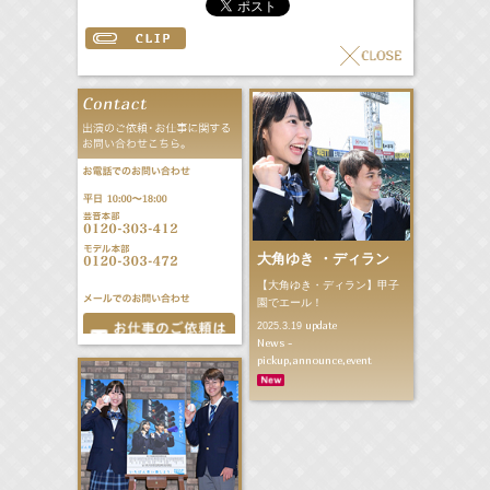
大角ゆき ・ディラン
【大角ゆき・ディラン】甲子
園でエール！
update
2025.3.19
News -
pickup,announce,event