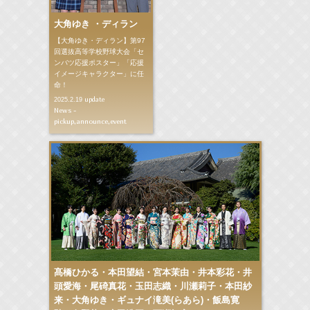
大角ゆき ・ディラン
【大角ゆき・ディラン】第97
回選抜高等学校野球大会「セ
ンバツ応援ポスター」「応援
イメージキャラクター」に任
命！
update
2025.2.19
News -
pickup,announce,event
髙橋ひかる・本田望結・宮本茉由・井本彩花・井
頭愛海・尾碕真花・玉田志織・川瀬莉子・本田紗
来・大角ゆき・ギュナイ滝美(らあら)・飯島寛