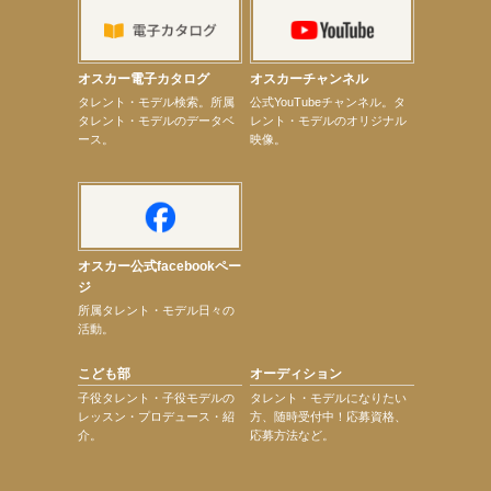
【上戸彩】「サントリードリームマッチ2026」 始球式
【上戸彩】サントリー「−196」新CM出演！
【elfin’】【小倉舞子】8月9日（日）「MxM’s produce event vol.14」に出演決定！
【elfin’】【辻美優】8月28日（金）「辻美優(elfin’)グレイテスト・ショー」に出演決定！
オスカー電子カタログ
オスカーチャンネル
【elfin’】9月27日（日）「Beauty Voice Theater Reboot Vol.3」開催決定！
次のページへ
タレント・モデル検索。所属
公式YouTubeチャンネル。タ
タレント・モデルのデータベ
レント・モデルのオリジナル
ース。
映像。
オスカー公式facebookペー
ジ
所属タレント・モデル日々の
活動。
こども部
オーディション
子役タレント・子役モデルの
タレント・モデルになりたい
レッスン・プロデュース・紹
方、随時受付中！応募資格、
介。
応募方法など。