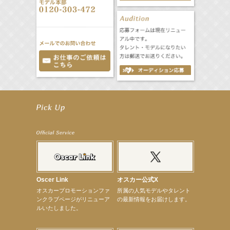
【井頭愛海】『NEXCO西日本』TV-CM開始
【工藤綾乃】8月7日（金）スタート FOD SHORT『女優は毛穴まで嘘をつく』出演決定！
【笛木優子】8月13日（木）ドラマ『大空港〜GATE24〜』ゲスト出演決定！
【前川泰之】舞台「グレンギャリー・グレンロス」公演詳細解禁！
【武井咲】ENFÖLD 2026 PF/FW archetypeに登場！
【elfin’】7thシングル『全世界』がFMたいはくでO.A.決定♪
【elfin’】7thシングル『全世界』がFM-UUでO.A.決定♪
【elfin’】8月16日（日）「全世界」発売記念イベント決定！
【elfin’】7thシングル『全世界』がFM TANABEでO.A.決定♪
【昆虫ハンター牧田習】宝塚市立手塚治虫記念館トークショー＆宝塚文化芸術センター昆虫展示イ
ベント
Oscer Link
オスカー公式X
【昆虫ハンター牧田習】8月13日（木）プライムツリー赤池「ふれあい昆虫フェスティバル」トーク
オスカープロモーションファ
所属の人気モデルやタレント
ショーゲスト出演！
ンクラブページがリニューア
の最新情報をお届けします。
【井頭愛海】『小さなお葬式』TV-CM出演！
ルいたしました。
【定本楓馬】WEB DIGVII 連載企画『東京23時』に登場！
【髙橋ひかる】7月雑誌掲載情報
【elfin’】7thシングル『全世界』がFMふくろうでパワープレイO.A.決定