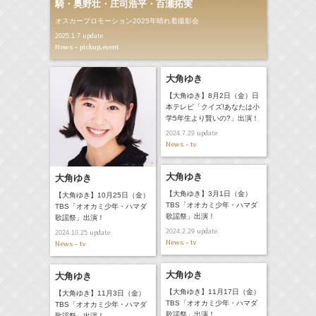
騎・奥野壮・庄司浩平・百瀬拓実
オスカープロモーション2025年晴れ着撮影会
update
2025.1.7
News - pickup,event
大角ゆき
【大角ゆき】8月2日（金）日
本テレビ「クイズ!あなたは小
学5年生より賢いの?」出演！
update
2024.7.29
News - tv
大角ゆき
大角ゆき
【大角ゆき】3月1日（金）
【大角ゆき】10月25日（金）
TBS「オオカミ少年・ハマダ
TBS「オオカミ少年・ハマダ
歌謡祭」出演！
歌謡祭」出演！
update
2024.2.29
update
2024.10.25
News - tv
News - tv
大角ゆき
大角ゆき
【大角ゆき】11月17日（金）
【大角ゆき】11月3日（金）
TBS「オオカミ少年・ハマダ
TBS「オオカミ少年・ハマダ
歌謡祭」出演！
歌謡祭」出演！