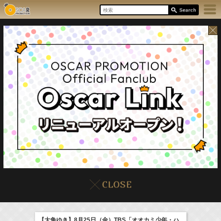
17:55-18:00
8/8(Sat)
イベント
販売情報
本日の出演情報
ラジオドラマ「一建設presents おうちのはなし」
髙橋ひかる
【大角ゆき】8月25日（金）TBS「オオカミ少年・ハ
(
Radio
)