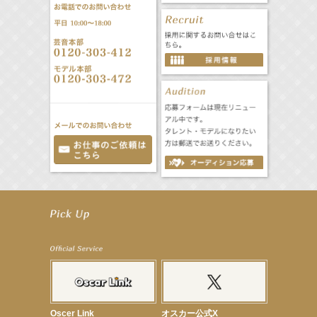
【笛木優子】8月13日（木）ドラマ『大空港〜GATE24〜』ゲスト出演決定！
【前川泰之】舞台「グレンギャリー・グレンロス」公演詳細解禁！
【武井咲】ENFÖLD 2026 PF/FW archetypeに登場！
【elfin’】7thシングル『全世界』がFMたいはくでO.A.決定♪
【elfin’】7thシングル『全世界』がFM-UUでO.A.決定♪
【elfin’】8月16日（日）「全世界」発売記念イベント決定！
【elfin’】7thシングル『全世界』がFM TANABEでO.A.決定♪
【昆虫ハンター牧田習】宝塚市立手塚治虫記念館トークショー＆宝塚文化芸術センター昆虫展示イ
ベント
【昆虫ハンター牧田習】8月13日（木）プライムツリー赤池「ふれあい昆虫フェスティバル」トーク
ショーゲスト出演！
Oscer Link
オスカー公式X