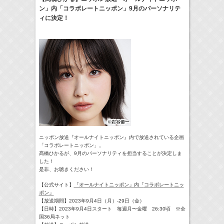
ン」内「コラボレートニッポン」9月のパーソナリテ
17:10-17:30
ィに決定！
河北麻友子のマユコレ！
河北麻友子
(
Radio
)
22:00-
Tシャツが乾くまで
庄司浩平
(
TV
)
> More
ニッポン放送『オールナイトニッポン』内で放送されている企画
「コラボレートニッポン」。
髙橋ひかるが、9月のパーソナリティを担当することが決定しま
した！
是非、お聴きください！
【公式サイト】
「オールナイトニッポン」内「
コラボレートニッ
ポン」
【放送期間】2023年9月4日（月）-29日（金）
【日時】
2023年9月4日スタート 毎週月〜金曜 26:30頃 ※全
国36局ネット