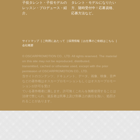
子役タレント・子役モデルの
タレント・モデルになりたい
レッスン・プロデュース・紹
方、随時受付中！応募資格、
介。
応募方法など。
サイトマップ
|
ご利用にあたって
|
採用情報
|
お仕事のご依頼はこちら
|
会社概要
© OSCARPROMOTION CO., LTD. All rights reserved. The material
on this site may not be reproduced, distributed,
transmitted, cached or otherwise used, except with the prior
permission of OSCARPROMOTION CO., LTD.
当サイトのコンテンツ、ドキュメント、データ、画像、映像、音声
などの著作権はオスカープロモーションもしくはオスカープロモー
ションが許可を受け
ている著作権者に属します。許可無くこれらを無断使用することは
法律で禁じられ、違反者は民事上及び刑事上の責任を負い、処罰さ
れることがあります。