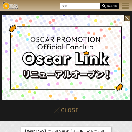
8/7(Fri)
イベント
販売情報
本日の出演情報
【髙橋ひかる】ニッポン放送「オールナイトニッポ