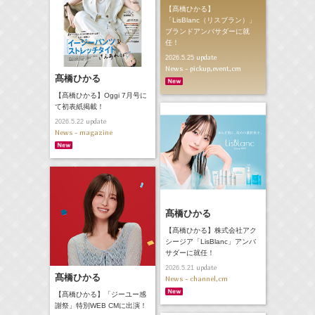
【髙橋ひかる】
「LisBlanc（リスブラン）」
ブランドアンバサダーに就
任！
update
2026.5.25
News - pickup,event,cm
髙橋ひかる
【髙橋ひかる】Oggi 7月号に
て初表紙掲載！
update
2026.5.22
News - magazine
髙橋ひかる
【髙橋ひかる】株式会社アク
シージア「LisBlanc」アンバ
サダーに就任！
update
2026.5.21
髙橋ひかる
News - channel,cm
【髙橋ひかる】「ジーユー感
謝祭」特別WEB CMに出演！