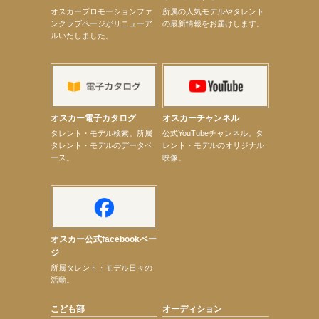
【井頭愛海】『小さなお葬式』TV-CM出演！
オスカープロモーションファ
所属の人気モデルやタレント
【定本楓馬】WEB DIGVII 連載企画『東京23時』に登場！
ンクラブページがリニューア
の最新情報をお届けします。
【髙橋ひかる】7月雑誌掲載情報
ルいたしました。
【elfin’】7thシングル『全世界』がFMふくろうでパワープレイO.A.決定
【上戸彩】「サントリードリームマッチ2026」 始球式
【上戸彩】サントリー「−196」新CM出演！
【elfin’】【小倉舞子】8月9日（日）「MxM’s produce event vol.14」に出演決定！
【elfin’】【辻美優】8月28日（金）「辻美優(elfin’)グレイテスト・ショー」に出演決定！
【elfin’】9月27日（日）「Beauty Voice Theater Reboot Vol.3」開催決定！
【本田紗来】「Ray」9月号発売中！
オスカー電子カタログ
オスカーチャンネル
【宇垣美里】「マンガ【推しの子】展‐星のキセキ‐」オープニングイベント
次のページへ
タレント・モデル検索。所属
公式YouTubeチャンネル。タ
タレント・モデルのデータベ
レント・モデルのオリジナル
ース。
映像。
オスカー公式facebookペー
ジ
所属タレント・モデル日々の
活動。
こども部
オーディション