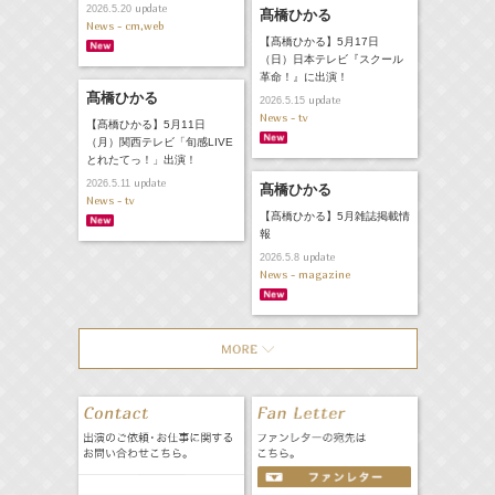
update
2026.5.20
髙橋ひかる
News - cm,web
【髙橋ひかる】5月17日
（日）日本テレビ『スクール
革命！』に出演！
髙橋ひかる
update
2026.5.15
News - tv
【髙橋ひかる】5月11日
（月）関西テレビ「旬感LIVE
とれたてっ！」出演！
update
2026.5.11
髙橋ひかる
News - tv
【髙橋ひかる】5月雑誌掲載情
報
update
2026.5.8
News - magazine