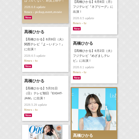
はワルくない」絶賛上映中！
【髙橋ひかる】6月8日（月）
フジテレビ『ネプリーグ』に
update
2026.6.8
News - pickup,event,movie
出演！
update
2026.6.5
News - tv
髙橋ひかる
【髙橋ひかる】6月9日（火）
髙橋ひかる
関西テレビ『よ～いドン！』
に出演！
【髙橋ひかる】6月2日（火）
update
フジテレビ『めざましテレ
2026.6.5
News - tv
ビ』に出演！
update
2026.6.1
News - tv
髙橋ひかる
【髙橋ひかる】5月31日
（日）テレビ朝日『EIGHT-
JAM』に出演！
update
2026.5.29
News - tv
髙橋ひかる