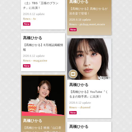
髙橋ひかる
（土）TBS「王様のブラン
チ」に出演！
【髙橋ひかる】髙橋ひかるが
浴衣姿で登場！
update
2026.6.12
News - tv
update
2026.6.16
News - pickup,event,movie
髙橋ひかる
【髙橋ひかる】6月雑誌掲載情
報
update
2026.6.12
News - magazine
髙橋ひかる
【髙橋ひかる】YouTube『く
るまの助手席』に出演！
update
2026.6.12
News - channel
髙橋ひかる
髙橋ひかる
【髙橋ひかる】映画「山口君