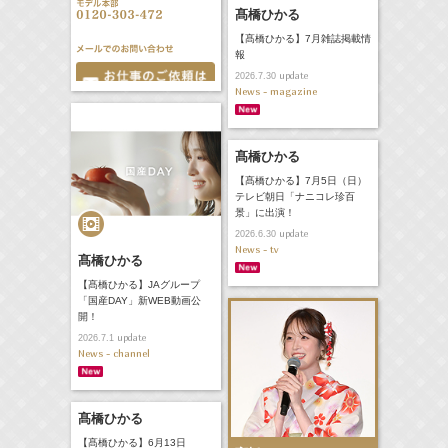
髙橋ひかる
【髙橋ひかる】7月雑誌掲載情
報
update
2026.7.30
News - magazine
髙橋ひかる
【髙橋ひかる】7月5日（日）
テレビ朝日「ナニコレ珍百
景」に出演！
update
2026.6.30
News - tv
髙橋ひかる
【髙橋ひかる】JAグループ
「国産DAY」新WEB動画公
開！
update
2026.7.1
News - channel
髙橋ひかる
【髙橋ひかる】6月13日