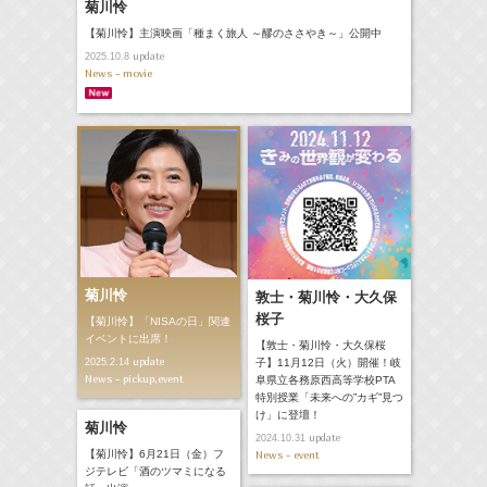
菊川怜
【菊川怜】主演映画「種まく旅人 ～醪のささやき～」公開中
update
2025.10.8
News - movie
菊川怜
敦士・菊川怜・大久保
桜子
【菊川怜】「NISAの日」関連
イベントに出席！
【敦士・菊川怜・大久保桜
update
2025.2.14
子】11月12日（火）開催！岐
News - pickup,event
阜県立各務原西高等学校PTA
特別授業「未来への”カギ”見つ
け」に登壇！
菊川怜
update
2024.10.31
【菊川怜】6月21日（金）フ
News - event
ジテレビ「酒のツマミになる