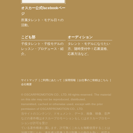
オスカー公式facebookペー
ジ
所属タレント・モデル日々の
活動。
こども部
オーディション
子役タレント・子役モデルの
タレント・モデルになりたい
レッスン・プロデュース・紹
方、随時受付中！応募資格、
介。
応募方法など。
サイトマップ
|
ご利用にあたって
|
採用情報
|
お仕事のご依頼はこちら
|
会社概要
© OSCARPROMOTION CO., LTD. All rights reserved. The material
on this site may not be reproduced, distributed,
transmitted, cached or otherwise used, except with the prior
permission of OSCARPROMOTION CO., LTD.
当サイトのコンテンツ、ドキュメント、データ、画像、映像、音声
などの著作権はオスカープロモーションもしくはオスカープロモー
ションが許可を受け
ている著作権者に属します。許可無くこれらを無断使用することは
法律で禁じられ、違反者は民事上及び刑事上の責任を負い、処罰さ