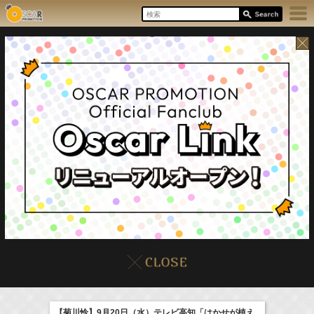
8/7(Fri)
イベント
販売情報
本日の出演情報
【菊川怜】9月20日（水）テレビ高知「はかせが植え