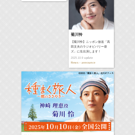
菊川怜
【菊川怜】ニッポン放送「高
田文夫のラジオビバリー昼
ズ」に生出演します！
update
2025.10.9
News - announce