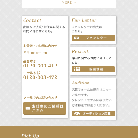
【工藤綾乃】8月7日（金）スタート FOD SHORT『女優は毛穴まで嘘をつく』出演決定！
【笛木優子】8月13日（木）ドラマ『大空港〜GATE24〜』ゲスト出演決定！
【前川泰之】舞台「グレンギャリー・グレンロス」公演詳細解禁！