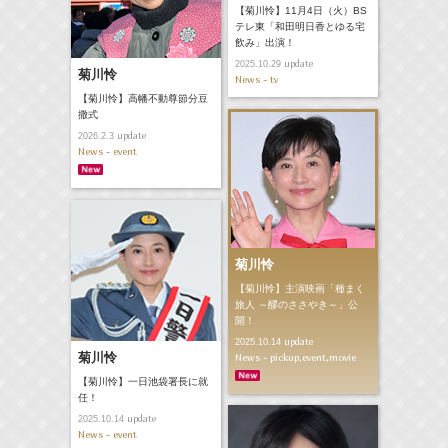
【菊川怜】11月4日（火）BS
テレ東「和田明日香とゆる宅
飲み」出演！
update
2025.10.29
菊川怜
News - tv
【菊川怜】高幡不動尊節分豆
撒式
update
2026.2.3
News - event
菊川怜
【菊川怜】主演映画「種まく
旅人 ～醪のささやき～」公
開！
update
2025.10.14
菊川怜
News - pickup,event,movie
【菊川怜】一日池袋署長に就
任！
update
2025.10.14
News - event