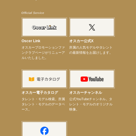
【武井咲】ENFÖLD 2026 PF/FW archetypeに登場！
【elfin’】7thシングル『全世界』がFMたいはくでO.A.決定♪
【elfin’】7thシングル『全世界』がFM-UUでO.A.決定♪
【elfin’】8月16日（日）「全世界」発売記念イベント決定！
【elfin’】7thシングル『全世界』がFM TANABEでO.A.決定♪
【昆虫ハンター牧田習】宝塚市立手塚治虫記念館トークショー＆宝塚文化芸術センター昆虫展示イ
ベント
【昆虫ハンター牧田習】8月13日（木）プライムツリー赤池「ふれあい昆虫フェスティバル」トーク
Oscer Link
オスカー公式X
ショーゲスト出演！
オスカープロモーションファ
所属の人気モデルやタレント
【井頭愛海】『小さなお葬式』TV-CM出演！
ンクラブページがリニューア
の最新情報をお届けします。
【定本楓馬】WEB DIGVII 連載企画『東京23時』に登場！
ルいたしました。
【髙橋ひかる】7月雑誌掲載情報
【elfin’】7thシングル『全世界』がFMふくろうでパワープレイO.A.決定
【上戸彩】「サントリードリームマッチ2026」 始球式
【上戸彩】サントリー「−196」新CM出演！
【elfin’】【小倉舞子】8月9日（日）「MxM’s produce event vol.14」に出演決定！
【elfin’】【辻美優】8月28日（金）「辻美優(elfin’)グレイテスト・ショー」に出演決定！
【elfin’】9月27日（日）「Beauty Voice Theater Reboot Vol.3」開催決定！
オスカー電子カタログ
オスカーチャンネル
【本田紗来】「Ray」9月号発売中！
次のページへ
タレント・モデル検索。所属
公式YouTubeチャンネル。タ
タレント・モデルのデータベ
レント・モデルのオリジナル
ース。
映像。