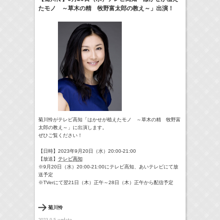
たモノ ～草木の精 牧野富太郎の教え～」出演！
17:10-17:30
河北麻友子のマユコレ！
河北麻友子
(
Radio
)
22:00-
Tシャツが乾くまで
庄司浩平
(
TV
)
> More
菊川怜がテレビ高知「はかせが植えたモノ ～草木の精 牧野富
太郎の教え～」に出演します。
ぜひご覧ください！
【日時】2023年9月20日（水）20:00-21:00
【放送】
テレビ高知
※9月20日（水）20:00-21:00にテレビ高知、あいテレビにて放
送予定
※TVerにて翌21日（木）正午～28日（木）正午から配信予定
菊川怜
update