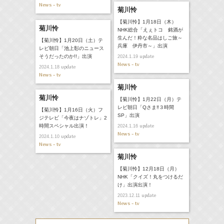
News - tv
菊川怜
【菊川怜】1月18日（木）
菊川怜
NHK総合「えぇトコ 銘酒が
生んだ！粋な名品はしご旅～
【菊川怜】1月20日（土）テ
兵庫 伊丹市～」出演
レビ朝日「池上彰のニュース
そうだったのか!!」出演
update
2024.1.19
News - tv
update
2024.1.18
News - tv
菊川怜
菊川怜
【菊川怜】1月22日（月）テ
レビ朝日「Qさま‼３時間
【菊川怜】1月16日（火）フ
SP」出演
ジテレビ「今夜はナゾトレ」2
時間スペシャル出演！
update
2024.1.16
News - tv
update
2024.1.10
News - tv
菊川怜
【菊川怜】12月18日（月）
NHK「クイズ！丸をつけるだ
け」出演出演！
update
2023.12.11
News - tv