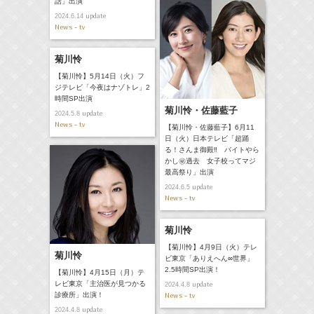
話」出演
update
2024.6.14
News - tv
菊川怜
【菊川怜】5月14日（火）フ
ジテレビ「今夜はナゾトレ」2
時間SP出演
菊川怜・佐藤藍子
update
2024.5.8
News - tv
【菊川怜・佐藤藍子】6月11
日（火）日本テレビ「超踊
る！さんま御殿‼ バイトやら
かし㊙過去 女子校ってマジ
最高祭り」出演
update
2024.6.5
News - tv
菊川怜
【菊川怜】4月9日（火）テレ
菊川怜
ビ東京「ありえへん∞世界」
2.5時間SP出演！
【菊川怜】4月15日（月）テ
レビ東京「主治医が見つかる
update
2024.4.8
News - tv
診療所」出演！
update
2024.4.8