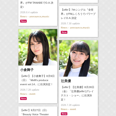
界』がFM TANABEでO.A.決
定♪
【elfin’】7thシングル『全世
update
2026.8.4
界』がFMふくろうでパワープ
News - announce,music
レイO.A.決定
update
2026.7.30
News - announce,music
小倉舞子
【elfin'】【小倉舞子】8月9日
（日）「MxM's produce
辻美優
event vol.14」に出演決定！
【elfin'】【辻美優】8月28日
update
2026.7.28
（金）「辻美優(elfin')グレイ
News - event
テスト・ショー」に出演決
定！
update
2026.7.28
News - event
【elfin’】9月27日（日）
「Beauty Voice Theater