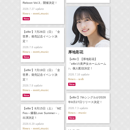
Reboot Vol.3」開催決定！
update
2026.7.27
News - event,music
【elfin’】7月26日（日）「全
世界」発売記念イベント決
定！
update
2026.7.8
News - event,music
厚地彩花
【elfin'】【厚地彩花】
「elfin'の美声女ホームルーム
♪」個人配信決定！
【elfin’】7月19日（日）「全
update
世界」発売記念イベント決
2026.7.16
News - web
定！
update
2026.7.8
News - event,music
【elfin’】7thシングルが2026
年9月27日リリース決定！
update
【elfin’】8月15日（土）「MZ
2026.7.3
News - music
Fes～爆裂Love Summer～」
出演決定！
update
2026.6.29
News - event,music