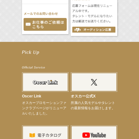
【工藤綾乃】8月7日（金）スタート FOD SHORT『女優は毛穴まで嘘をつく』出演決定！
【笛木優子】8月13日（木）ドラマ『大空港〜GATE24〜』ゲスト出演決定！
【前川泰之】舞台「グレンギャリー・グレンロス」公演詳細解禁！
【武井咲】ENFÖLD 2026 PF/FW archetypeに登場！
【elfin’】7thシングル『全世界』がFMたいはくでO.A.決定♪
【elfin’】7thシングル『全世界』がFM-UUでO.A.決定♪
【elfin’】8月16日（日）「全世界」発売記念イベント決定！
【elfin’】7thシングル『全世界』がFM TANABEでO.A.決定♪
【昆虫ハンター牧田習】宝塚市立手塚治虫記念館トークショー＆宝塚文化芸術センター昆虫展示イ
ベント
【昆虫ハンター牧田習】8月13日（木）プライムツリー赤池「ふれあい昆虫フェスティバル」トーク
Oscer Link
オスカー公式X
ショーゲスト出演！
オスカープロモーションファ
所属の人気モデルやタレント
【井頭愛海】『小さなお葬式』TV-CM出演！
ンクラブページがリニューア
の最新情報をお届けします。
【定本楓馬】WEB DIGVII 連載企画『東京23時』に登場！
ルいたしました。
【髙橋ひかる】7月雑誌掲載情報
【elfin’】7thシングル『全世界』がFMふくろうでパワープレイO.A.決定
【上戸彩】「サントリードリームマッチ2026」 始球式
【上戸彩】サントリー「−196」新CM出演！
【elfin’】【小倉舞子】8月9日（日）「MxM’s produce event vol.14」に出演決定！
【elfin’】【辻美優】8月28日（金）「辻美優(elfin’)グレイテスト・ショー」に出演決定！