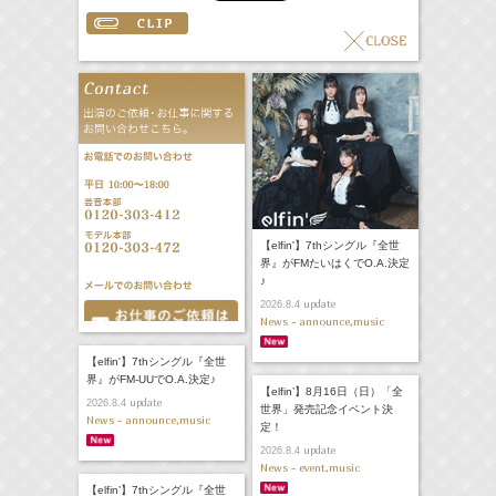
【elfin'】7thシングル『全世
界』がFMたいはくでO.A.決定
♪
update
2026.8.4
News - announce,music
【elfin'】7thシングル『全世
界』がFM-UUでO.A.決定♪
【elfin’】8月16日（日）「全
update
2026.8.4
世界」発売記念イベント決
News - announce,music
定！
update
2026.8.4
News - event,music
【elfin’】7thシングル『全世