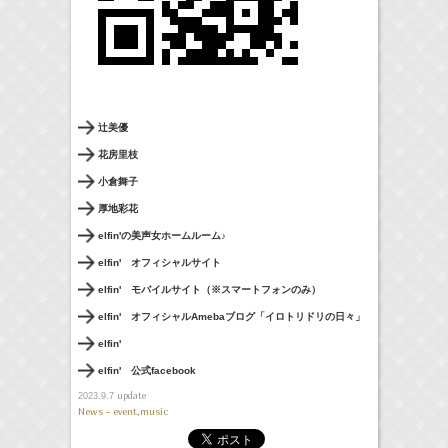
辻美優
花房里枝
小倉舞子
厚地彩花
elfin'の美声女ホームルーム♪
elfin' オフィシャルサイト
elfin' モバイルサイト（※スマートフォンのみ）
elfin' オフィシャルAmebaブログ「イロトリドリの日々」
elfin'
elfin' 公式facebook
update
2023.9.7
News - event,music