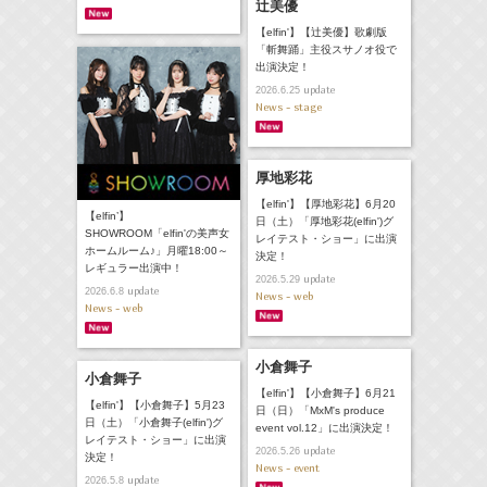
辻美優
【elfin'】【辻美優】歌劇版
「斬舞踊」主役スサノオ役で
出演決定！
update
2026.6.25
News - stage
厚地彩花
【elfin'】【厚地彩花】6月20
【elfin’】
日（土）「厚地彩花(elfin')グ
SHOWROOM「elfin'の美声女
レイテスト・ショー」に出演
ホームルーム♪」月曜18:00～
決定！
レギュラー出演中！
update
2026.5.29
update
2026.6.8
News - web
News - web
小倉舞子
小倉舞子
【elfin'】【小倉舞子】6月21
【elfin'】【小倉舞子】5月23
日（日）「MxM's produce
日（土）「小倉舞子(elfin')グ
event vol.12」に出演決定！
レイテスト・ショー」に出演
update
2026.5.26
決定！
News - event
update
2026.5.8