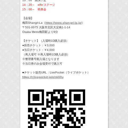
13：00 開演予定
14：20～ elfin’ステージ
15：00～ 特典会
【会場】
梅田Shangri-La（
https://www.shan-
gri-la.jp/
）
〒531-0075 大阪市北区大淀南1-1-14
Osaka Metro梅田駅より9分
【チケット】（入場時1D購入必須）
●前売チケット：￥3,0
00
●当日チケット：￥4,000
（再入場可 ※再入場時1D購入必須）
※整理番号順入場となります
※当日券のみ会場受付で購入可
■チケット販売URL：LivePocket（ライブポケット）
https://t.livepocket.jp/e/nk60u