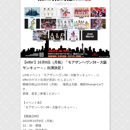
17:10-17:30
河北麻友子のマユコレ！
河北麻友子
(
Radio
)
22:00-
Tシャツが乾くまで
庄司浩平
Now
(
TV
)
> More
【elfin'】10月9日（月祝）「モアザンヘヴン39～大阪
サンキュー～」出演決定！
LIVEイベント「
モアザンヘヴン39～大阪サンキュー～
」に
elfin’のゲスト出演が決定いたしました！
開催日程は10
月9日（月祝）、場所は大阪・
梅田Shangri
-La
で
す。
皆様、是非ご来場ください！
【イベント名】
「モアザンヘヴン39～大阪サンキュー～」
【開催日時】
2023年10月9日（月祝）
12：30 開場