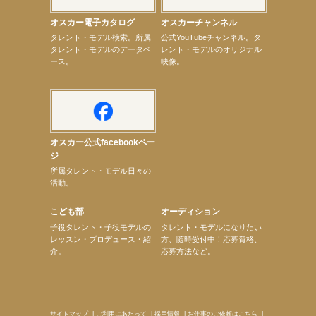
【elfin’】9月27日（日）「Beauty Voice Theater Reboot Vol.3」開催決定！
オスカー電子カタログ
オスカーチャンネル
【本田紗来】「Ray」9月号発売中！
次のページへ
タレント・モデル検索。所属
公式YouTubeチャンネル。タ
タレント・モデルのデータベ
レント・モデルのオリジナル
ース。
映像。
オスカー公式facebookペー
ジ
所属タレント・モデル日々の
活動。
こども部
オーディション
子役タレント・子役モデルの
タレント・モデルになりたい
レッスン・プロデュース・紹
方、随時受付中！応募資格、
介。
応募方法など。
サイトマップ
|
ご利用にあたって
|
採用情報
|
お仕事のご依頼はこちら
|