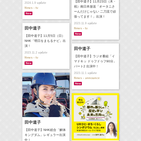
【田中道子】11月23日（木・
update
2024.1.9
祝）南日本放送「オータニさ
News - tv
ーんだけじゃない 二刀流で頑
張ってます！」出演！
update
2023.11.9
田中道子
News - tv
【田中道子】11月5日（日）
NHK「明日をまもるナビ」出
演！
田中道子
update
2023.11.2
【田中道子】ラジオ番組「イ
News - tv
マドキッ ドゥフドゥフ90分」
パート2 出演中！
update
2023.11.1
News - announce
田中道子
【田中道子】NHK総合「解体
キングダム」レギュラー出演
中！