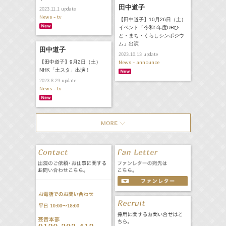
田中道子
update
2023.11.1
News - tv
【田中道子】10月26日（土）
イベント「令和5年度URひ
と・まち・くらしシンポジウ
ム」出演
田中道子
update
2023.10.13
【田中道子】9月2日（土）
News - announce
NHK「土スタ」出演！
update
2023.8.29
News - tv