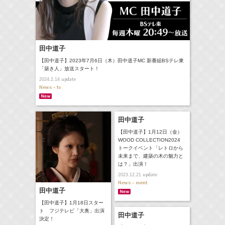
田中道子
【田中道子】2023年7月6日（木）田中道子MC 新番組BSテレ東
「築き人」放送スタート！
update
2024.2.14
News - tv
田中道子
【田中道子】1月12日（金）
WOOD COLLECTION2024
トークイベント「レトロから
未来まで、建築の木の魅力と
は？」出演！
update
2023.12.21
News - event
田中道子
【田中道子】1月18日スター
ト フジテレビ「大奥」出演
田中道子
決定！