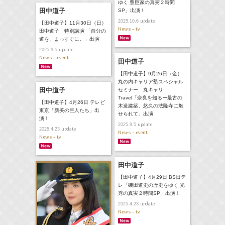
ゆく 豊臣家の真実２時間
田中道子
SP」出演！
update
2025.10.6
【田中道子】11月30日（日）
News - tv
田中道子 特別講演 「自分の
道を、まっすぐに。」出演
update
2025.9.5
News - event
田中道子
【田中道子】9月26日（金）
丸の内キャリア塾スペシャル
田中道子
セミナー 丸キャリ
Travel「奈良を知るー最古の
【田中道子】4月26日 テレビ
木造建築、悠久の法隆寺に魅
東京「新美の巨人たち」出
せられて」出演
演！
update
2025.9.5
update
2025.4.23
News - event
News - tv
田中道子
【田中道子】4月29日 BS日テ
レ「磯田道史の歴史をゆく 光
秀の真実２時間SP」出演！
update
2025.4.23
News - tv