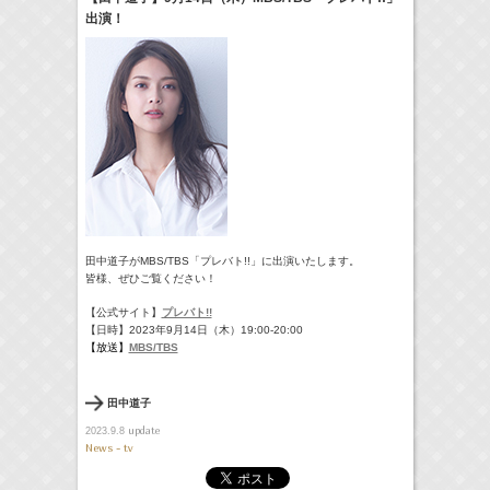
出演！
18:30-18:56
一泊家族
河北麻友子
(
TV
)
19:30-19:45
宮﨑香蓮の聴いてみらんね！
宮﨑香蓮
(
Radio
)
21:00 -21:30
藤田ニコルのニコニチ
藤田ニコル
(
Radio
)
> More
田中道子がMBS/TBS「プレバト!!」に出演いたします。
皆様、ぜひご覧ください！
【公式サイト】
プレバト!!
【日時】2023年9月14日（木）19:00-20:00
【放送】
MBS/TBS
田中道子
update
2023.9.8
News - tv