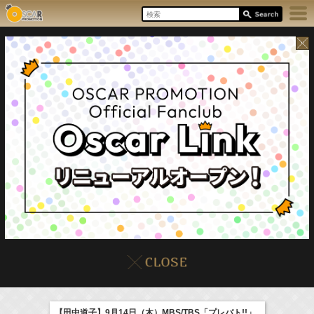
17:55-18:00
8/8(Sat)
イベント
販売情報
本日の出演情報
ラジオドラマ「一建設presents おうちのはなし」
髙橋ひかる
【田中道子】9月14日（木）MBS/TBS「プレバト!!」
(
Radio
)