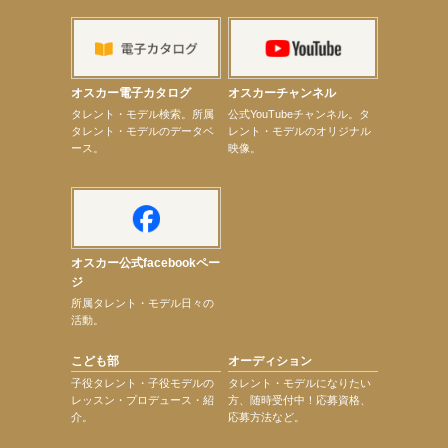
【elfin’】7thシングル『全世界』がFMふくろうでパワープレイO.A.決定
【上戸彩】「サントリードリームマッチ2026」 始球式
【上戸彩】サントリー「−196」新CM出演！
【elfin’】【小倉舞子】8月9日（日）「MxM’s produce event vol.14」に出演決定！
【elfin’】【辻美優】8月28日（金）「辻美優(elfin’)グレイテスト・ショー」に出演決定！
オスカー電子カタログ
オスカーチャンネル
【elfin’】9月27日（日）「Beauty Voice Theater Reboot Vol.3」開催決定！
次のページへ
タレント・モデル検索。所属
公式YouTubeチャンネル。タ
タレント・モデルのデータベ
レント・モデルのオリジナル
ース。
映像。
オスカー公式facebookペー
ジ
所属タレント・モデル日々の
活動。
こども部
オーディション
子役タレント・子役モデルの
タレント・モデルになりたい
レッスン・プロデュース・紹
方、随時受付中！応募資格、
介。
応募方法など。