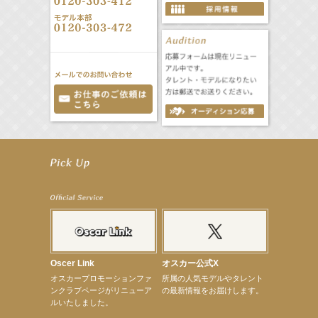
【井頭愛海】『NEXCO西日本』TV-CM開始
【工藤綾乃】8月7日（金）スタート FOD SHORT『女優は毛穴まで嘘をつく』出演決定！
【笛木優子】8月13日（木）ドラマ『大空港〜GATE24〜』ゲスト出演決定！
【前川泰之】舞台「グレンギャリー・グレンロス」公演詳細解禁！
【武井咲】ENFÖLD 2026 PF/FW archetypeに登場！
【elfin’】7thシングル『全世界』がFMたいはくでO.A.決定♪
【elfin’】7thシングル『全世界』がFM-UUでO.A.決定♪
【elfin’】8月16日（日）「全世界」発売記念イベント決定！
【elfin’】7thシングル『全世界』がFM TANABEでO.A.決定♪
【昆虫ハンター牧田習】宝塚市立手塚治虫記念館トークショー＆宝塚文化芸術センター昆虫展示イ
ベント
Oscer Link
オスカー公式X
【昆虫ハンター牧田習】8月13日（木）プライムツリー赤池「ふれあい昆虫フェスティバル」トーク
オスカープロモーションファ
所属の人気モデルやタレント
ショーゲスト出演！
ンクラブページがリニューア
の最新情報をお届けします。
【井頭愛海】『小さなお葬式』TV-CM出演！
ルいたしました。
【定本楓馬】WEB DIGVII 連載企画『東京23時』に登場！
【髙橋ひかる】7月雑誌掲載情報