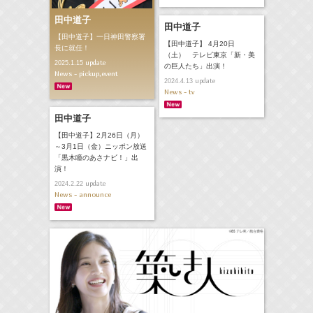
田中道子
田中道子
【田中道子】一日神田警察署
【田中道子】 4月20日
長に就任！
（土） テレビ東京「新・美
update
2025.1.15
の巨人たち」出演！
News - pickup,event
update
2024.4.13
News - tv
田中道子
【田中道子】2月26日（月）
～3月1日（金）ニッポン放送
「黒木瞳のあさナビ！」出
演！
update
2024.2.22
News - announce