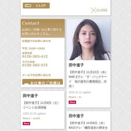
田中道子
【田中道子】11月12日（水）
NHK Eテレ「ザ・バックヤー
ド 知の迷宮の裏側探訪」出
演！
update
2025.11.11
田中道子
News - tv
【田中道子】11月8日（土）
イベント出演情報
update
2025.10.30
田中道子
News - event
【田中道子】10月8日（水）
BS日テレ「磯田道史の歴史を