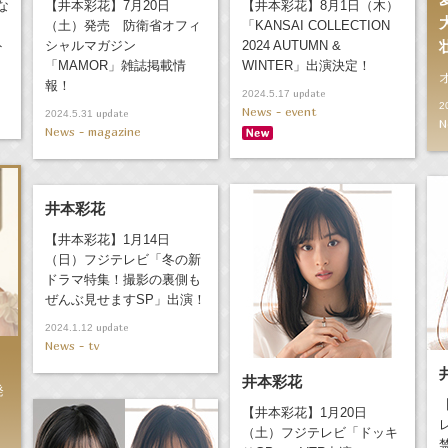
な
【井本彩花】7月20日
【井本彩花】8月1日（木）
（土）発売 防衛省オフィ
「KANSAI COLLECTION
ト
シャルマガジン
2024 AUTUMN &
「MAMOR」雑誌掲載情
WINTER」出演決定！
報！
update
2024.5.17
2
News - event
update
2024.5.31
N
News - magazine
井本彩花
【井本彩花】1月14日
（日）フジテレビ「冬の新
ドラマ特集！撮影の裏側も
ぜんぶ見せますSP」出演！
update
2024.1.12
News - tv
井本彩花
発
【井本彩花】1月20日
（土）フジテレビ「ドッキ