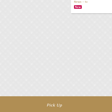
News - tv
【工藤綾乃】8月7日（金）スタート FOD SHORT『女優は毛穴まで嘘をつく』出
【笛木優子】8月13日（木）ドラマ『大空港〜GATE24〜』ゲスト出演決定！
【前川泰之】舞台「グレンギャリー・グレンロス」公演詳細解禁！