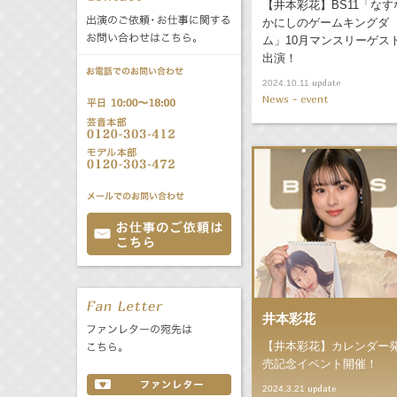
【井本彩花】BS11「なす
公式サービス
かにしのゲームキングダ
ム」10月マンスリーゲス
バラエティ
声優
All
TV
出演！
update
2024.10.11
News - event
文化事業部
クリエイター
Radio
Web
誕生日 8/7
All
TV
あ
か
さ
た
な
は
Radio
Web
ま
や
ら
わ
井本彩花
【井本彩花】カレンダー
売記念イベント開催！
update
2024.3.21