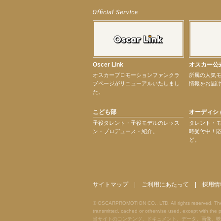
【武井咲】ENFÖLD 2026 PF/FW archetypeに登場！
【elfin’】7thシングル『全世界』がFMたいはくでO.A.決定♪
【elfin’】7thシングル『全世界』がFM-UUでO.A.決定♪
【elfin’】8月16日（日）「全世界」発売記念イベント決定！
【elfin’】7thシングル『全世界』がFM TANABEでO.A.決定♪
【昆虫ハンター牧田習】宝塚市立手塚治虫記念館トークショー＆宝塚文化芸術セン
【昆虫ハンター牧田習】8月13日（木）プライムツリー赤池「ふれあい昆虫フェス
Oscer Link
オスカー公
【井頭愛海】『小さなお葬式』TV-CM出演！
オスカープロモーションファンクラ
所属の人気
【定本楓馬】WEB DIGVII 連載企画『東京23時』に登場！
ブページがリニューアルいたしまし
情報をお届
【髙橋ひかる】7月雑誌掲載情報
た。
【elfin’】7thシングル『全世界』がFMふくろうでパワープレイO.A.決定
【上戸彩】「サントリードリームマッチ2026」 始球式
こども部
オーディシ
【上戸彩】サントリー「−196」新CM出演！
【elfin’】【小倉舞子】8月9日（日）「MxM’s produce event vol.14」に出演決定！
子役タレント・子役モデルのレッス
タレント・
ン・プロデュース・紹介。
時受付中！
【elfin’】【辻美優】8月28日（金）「辻美優(elfin’)グレイテスト・ショー」に出
ど。
【elfin’】9月27日（日）「Beauty Voice Theater Reboot Vol.3」開催決定！
【本田紗来】「Ray」9月号発売中！
次のページへ
サイトマップ
|
ご利用にあたって
|
採用情
© OSCARPROMOTION CO., LTD. All rights reserved. The ma
transmitted, cached or otherwise used, except with t
当サイトのコンテンツ、ドキュメント、データ、画像、映