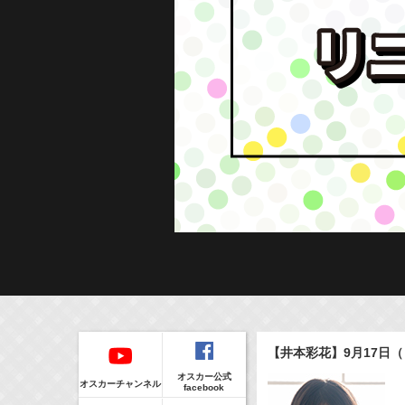
Regular
本日の出演情報
イベント
【井本彩花】9月17日
CLIP
8/7(Fri)
販売情報
オスカー公式
17:10-17:30
(
Radio
)
オスカーチャンネル
facebook
河北麻友子のマユコレ！