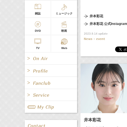
雑誌
ミュージック
井本彩花
井本彩花 公式Instagra
DVD
映画
update
2023.9.14
News - event
TV
Web
All
女優/タレント
All
TV
All
Fanclub Page
グループ
歌手
Radio
Web
All
関連事業
井本彩花
男優/タレント
キャスター/レポーター