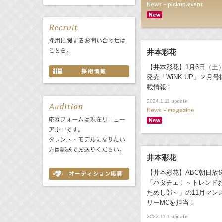
News - pickup,event
井本彩花
【井本彩花】1月6日（土
発売「WiNK UP」２月号
載情報！
update
2024.1.11
News - magazine
井本彩花
【井本彩花】ABC朝日放
「ハタチェ！～トレンド
ためし部～」の11月マン
リーMCを担当！
update
2023.11.1