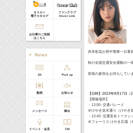
河北麻友子
Guest
22:00-
(
TV
)
オスカー
ファンクラブ
Tシャツが乾くまで
電子カタログ
Oscer Link
庄司浩平
お仕事のご依頼
はこちら
井本彩花が府中警察一日署
秋の全国交通安全運動の一
皆様の参加をお待ちしてい
> More
All
Pick up
本日の出演
動画
お知らせ
【日時】2023年9月17日（日） 
５０音順
【開催場所】
・13:00- 交通パレード
＠けやき並木通り（けやき
メッセージ
舞台
・13:40- 交通安全トークシ
＠フォーリス けやき広場（東
イベント・会見
CM