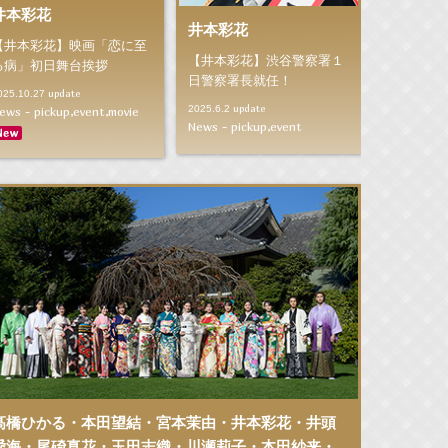
井本彩花
井本彩花
【井本彩花】映画「恋に至
【井本彩花】渋谷警察署１
る病」初日舞台挨拶
日警察署長就任！
update
025.10.27
update
2025.6.2
ews - pickup,event,movie
News - pickup,event
髙橋ひかる・本田望結・宮本茉由・井本彩花・井頭
愛海・尾碕真花・玉田志織・川瀬莉子・本田紗来・