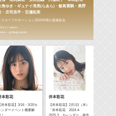
大角ゆき・ギュナイ滝美(らあら)・飯島寛騎・奥野
壮・庄司浩平・百瀬拓実
オスカープロモーション2025年晴れ着撮影会
update
025.1.7
ews - pickup,event
井本彩花
井本彩花
【井本彩花】3/16・3/20カ
【井本彩花】2月1日（木）
レンダーイベント概要解
「井本彩花 2024.4-
禁！
2025.3 カレンダー」発売