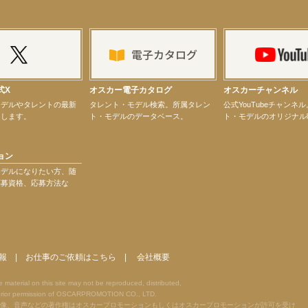
ター昆虫展示イベント
ティバル」トークショーゲスト出演！
式X
オスカー電子カタログ
オスカーチャンネル
モデルやタレントの最新
タレント・モデル検索。所属タレン
公式YouTubeチャンネ
けします。
ト・モデルのデータベース。
ト・モデルのオリジナル
ョン
モデルになりたい方、随
応募資格、応募方法な
演決定！
報
|
お仕事のご依頼はこちら
|
会社概要
terial on this site may not be reproduced, distributed,
he prior permission of OSCARPROMOTION CO., LTD.
像、音声などの著作権はオスカープロモーションもしくはオスカープロモーションが許可を受け