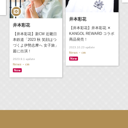
井本彩花
井本彩花
【井本彩花】井本彩花 ✕
KANGOL REWARD コラボ
【井本彩花】新CM 近畿日
商品発売！
本鉄道「2023 秋 笑顔はつ
づくよ伊勢志摩へ 女子旅」
update
2023.10.23
篇に出演！
News - cm
update
2023.9.1
News - cm
演決定！