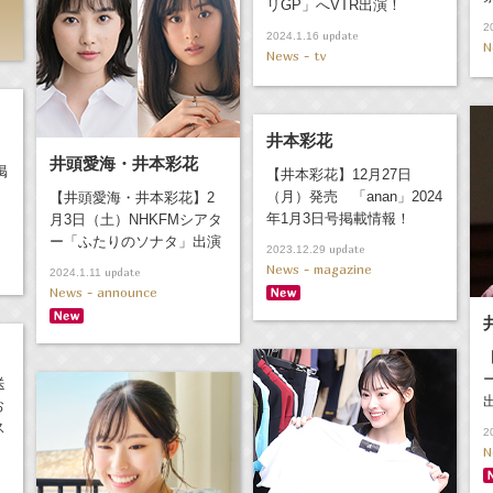
リGP」へVTR出演！
2
update
2024.1.16
N
News - tv
井本彩花
）
井頭愛海・井本彩花
掲
【井本彩花】12月27日
（月）発売 「anan」2024
【井頭愛海・井本彩花】2
年1月3日号掲載情報！
月3日（土）NHKFMシアタ
ー「ふたりのソナタ」出演
update
2023.12.29
News - magazine
update
2024.1.11
News - announce
送
お
ス
2
N