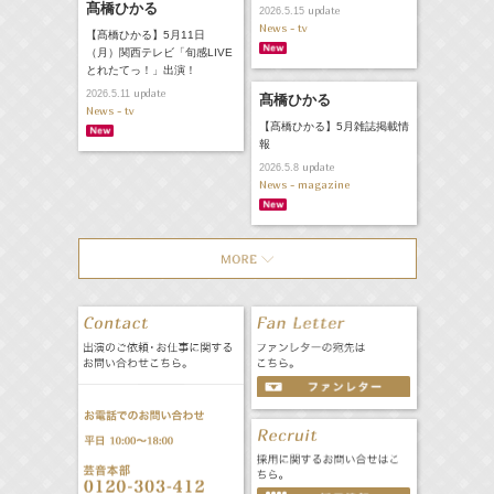
髙橋ひかる
update
2026.5.15
News - tv
【髙橋ひかる】5月11日
（月）関西テレビ「旬感LIVE
とれたてっ！」出演！
update
2026.5.11
髙橋ひかる
News - tv
【髙橋ひかる】5月雑誌掲載情
報
update
2026.5.8
News - magazine