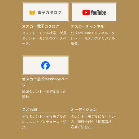
【elfin’】【小倉舞子】8月9日（日）「MxM’s produce event vol.14」に出演決定！
【elfin’】【辻美優】8月28日（金）「辻美優(elfin’)グレイテスト・ショー」に出演決定！
【elfin’】9月27日（日）「Beauty Voice Theater Reboot Vol.3」開催決定！
【本田紗来】「Ray」9月号発売中！
【宇垣美里】「マンガ【推しの子】展‐星のキセキ‐」オープニングイベント
オスカー電子カタログ
オスカーチャンネル
【昆虫ハンター牧田習】7月25日（土）NHKラジオ「石丸謙二郎の山カフェ」出演
次のページへ
タレント・モデル検索。所属
公式YouTubeチャンネル。タ
タレント・モデルのデータベ
レント・モデルのオリジナル
ース。
映像。
オスカー公式facebookペー
ジ
所属タレント・モデル日々の
活動。
こども部
オーディション
子役タレント・子役モデルの
タレント・モデルになりたい
レッスン・プロデュース・紹
方、随時受付中！応募資格、
介。
応募方法など。