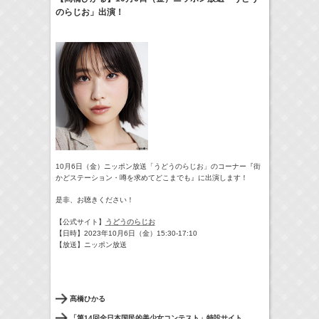
のらじお」出演！
24:00-24:30
一緒にごはんをたべるだけ
真矢ミキ
(
TV
)
> More
10月6日（金）ニッポン放送
「うどうのらじお」
のコーナー『街
かどステーション・噂を求めてどこまでも』
に出演します！
是非、お聴きください！
【公式サイト】
うどうのらじお
【日時】
2023年10
月6日（金）15:30-17:10
【放送】ニッポン放送
髙橋ひかる
「第14回全日本国民的美少女コンテスト」特設サイト