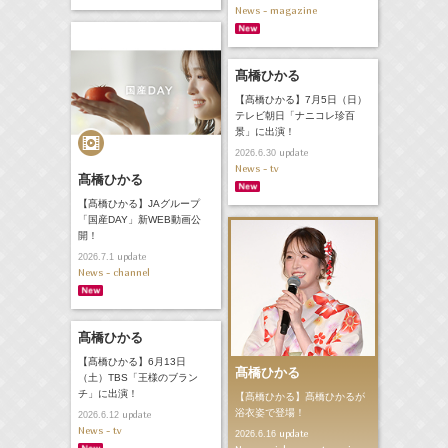
News - magazine
髙橋ひかる
【髙橋ひかる】7月5日（日）
テレビ朝日「ナニコレ珍百
景」に出演！
update
2026.6.30
News - tv
髙橋ひかる
【髙橋ひかる】JAグループ
「国産DAY」新WEB動画公
開！
update
2026.7.1
News - channel
髙橋ひかる
【髙橋ひかる】6月13日
髙橋ひかる
（土）TBS「王様のブラン
チ」に出演！
【髙橋ひかる】髙橋ひかるが
浴衣姿で登場！
update
2026.6.12
News - tv
update
2026.6.16