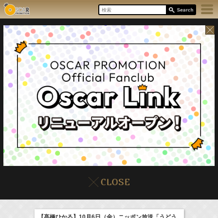
8/6(Thu)
イベント
販売情報
本日の出演情報
【髙橋ひかる】10月6日（金）ニッポン放送「うどう