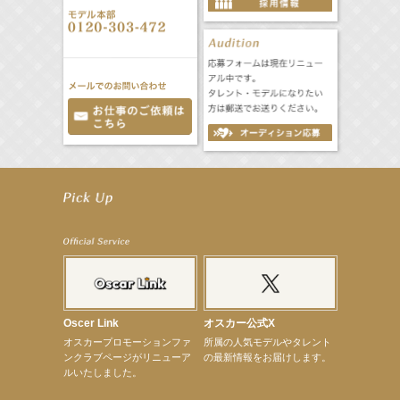
【前川泰之】舞台「グレンギャリー・グレンロス」公演詳細解禁！
【武井咲】ENFÖLD 2026 PF/FW archetypeに登場！
【elfin’】7thシングル『全世界』がFMたいはくでO.A.決定♪
【elfin’】7thシングル『全世界』がFM-UUでO.A.決定♪
【elfin’】8月16日（日）「全世界」発売記念イベント決定！
【elfin’】7thシングル『全世界』がFM TANABEでO.A.決定♪
【昆虫ハンター牧田習】宝塚市立手塚治虫記念館トークショー＆宝塚文化芸術センター昆虫展示イ
ベント
【昆虫ハンター牧田習】8月13日（木）プライムツリー赤池「ふれあい昆虫フェスティバル」トーク
ショーゲスト出演！
【井頭愛海】『小さなお葬式』TV-CM出演！
Oscer Link
オスカー公式X
【定本楓馬】WEB DIGVII 連載企画『東京23時』に登場！
オスカープロモーションファ
所属の人気モデルやタレント
【髙橋ひかる】7月雑誌掲載情報
ンクラブページがリニューア
の最新情報をお届けします。
【elfin’】7thシングル『全世界』がFMふくろうでパワープレイO.A.決定
ルいたしました。
【上戸彩】「サントリードリームマッチ2026」 始球式
【上戸彩】サントリー「−196」新CM出演！