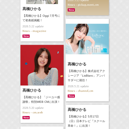
update
2026.5.25
News - pickup,event,cm
髙橋ひかる
【髙橋ひかる】Oggi 7月号に
て初表紙掲載！
update
2026.5.22
News - magazine
髙橋ひかる
【髙橋ひかる】株式会社アク
シージア「LisBlanc」アンバ
サダーに就任！
update
2026.5.21
髙橋ひかる
News - channel,cm
【髙橋ひかる】「ジーユー感
謝祭」特別WEB CMに出演！
update
2026.5.20
髙橋ひかる
News - cm,web
【髙橋ひかる】5月17日
（日）日本テレビ『スクール
革命！』に出演！