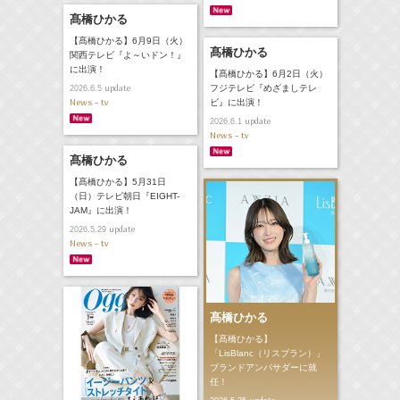
髙橋ひかる
【髙橋ひかる】6月9日（火）
髙橋ひかる
関西テレビ『よ～いドン！』
に出演！
【髙橋ひかる】6月2日（火）
update
フジテレビ『めざましテレ
2026.6.5
News - tv
ビ』に出演！
update
2026.6.1
News - tv
髙橋ひかる
【髙橋ひかる】5月31日
（日）テレビ朝日『EIGHT-
JAM』に出演！
update
2026.5.29
News - tv
髙橋ひかる
【髙橋ひかる】
「LisBlanc（リスブラン）」
ブランドアンバサダーに就
任！