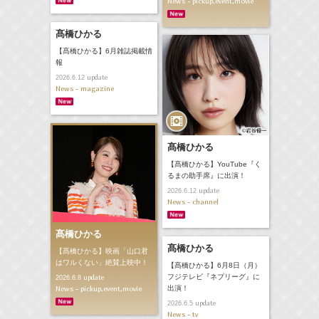
News - pickup,event,movie
髙橋ひかる
【髙橋ひかる】6月雑誌掲載情
報
update
2026.6.12
News - magazine
髙橋ひかる
【髙橋ひかる】YouTube『く
るまの助手席』に出演！
update
2026.6.12
News - channel
髙橋ひかる
髙橋ひかる
【髙橋ひかる】映画「山口君
はワルくない」絶賛上映中！
【髙橋ひかる】6月8日（月）
フジテレビ『ネプリーグ』に
update
2026.6.8
News - pickup,event,movie
出演！
update
2026.6.5
News - tv