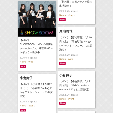
「斬舞踊」主役スサノオ役で
出演決定！
update
2026.6.25
News - stage
厚地彩花
【elfin'】【厚地彩花】6月20
【elfin’】
日（土）「厚地彩花(elfin')グ
SHOWROOM「elfin'の美声女
レイテスト・ショー」に出演
ホームルーム♪」月曜18:00～
決定！
レギュラー出演中！
update
2026.5.29
update
2026.6.8
News - web
News - web
小倉舞子
小倉舞子
【elfin'】【小倉舞子】6月21
【elfin'】【小倉舞子】5月23
日（日）「MxM's produce
日（土）「小倉舞子(elfin')グ
event vol.12」に出演決定！
レイテスト・ショー」に出演
update
2026.5.26
決定！
News - event
update
2026.5.8
News - event