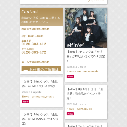
【elfin'】7thシングル『全世
界』がFMたいはくでO.A.決定
♪
update
2026.8.4
News - announce,music
【elfin'】7thシングル『全世
界』がFM-UUでO.A.決定♪
【elfin’】8月16日（日）「全
update
2026.8.4
世界」発売記念イベント決
News - announce,music
定！
update
2026.8.4
News - event,music
【elfin’】7thシングル『全世
界』がFM TANABEでO.A.決
定♪
【elfin’】7thシングル『全世