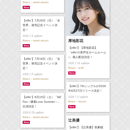
News - event,music
【elfin’】7月26日（日）「全
世界」発売記念イベント決
定！
update
2026.7.8
News - event,music
厚地彩花
【elfin'】【厚地彩花】
「elfin'の美声女ホームルーム
♪」個人配信決定！
【elfin’】7月19日（日）「全
update
世界」発売記念イベント決
2026.7.16
News - web
定！
update
2026.7.8
News - event,music
【elfin’】7thシングルが2026
年9月27日リリース決定！
update
【elfin’】8月15日（土）「MZ
2026.7.3
News - music
Fes～爆裂Love Summer～」
出演決定！
update
2026.6.29
News - event,music
辻美優
【elfin'】【辻美優】歌劇版