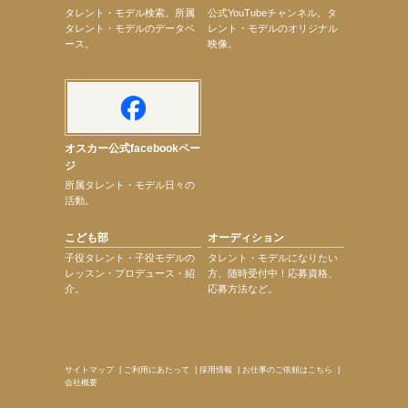
次のページへ
タレント・モデル検索。所属
公式YouTubeチャンネル。タ
タレント・モデルのデータベ
レント・モデルのオリジナル
ース。
映像。
オスカー公式facebookペー
ジ
所属タレント・モデル日々の
活動。
こども部
オーディション
子役タレント・子役モデルの
タレント・モデルになりたい
レッスン・プロデュース・紹
方、随時受付中！応募資格、
介。
応募方法など。
サイトマップ
|
ご利用にあたって
|
採用情報
|
お仕事のご依頼はこちら
|
会社概要