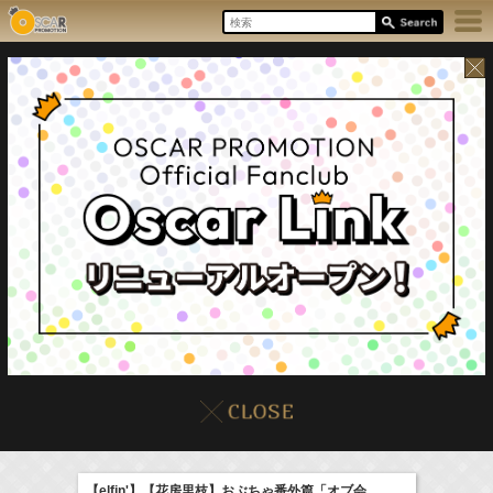
8/10(Mon)
イベント
販売情報
本日の出演情報
【elfin'】【花房里枝】おぶちゃ番外篇「オブ会