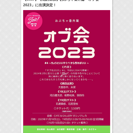
2023」に出演決定！
22:00-
GTO
及川桃利
(
TV
)
> More