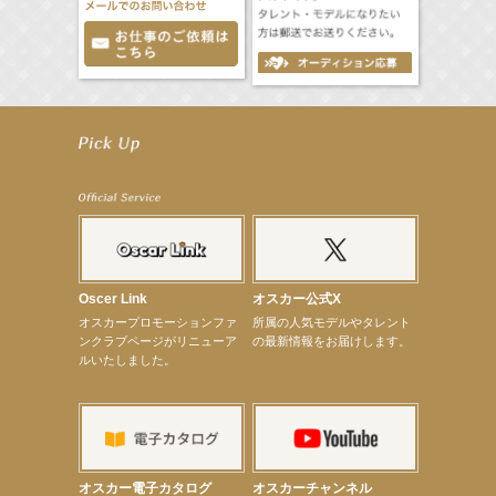
【立石晴香】舞台「ネズミ狩り」出演決定！
【立石晴香】8月12日（水）「全スーパー戦隊展 大阪会場」 特別企画 出演決定！
【昆虫ハンター牧田習】MARK IS 葛飾かなまち「キッズアライズ 昆虫ふしぎ発見隊」
【飯塚萌木】8月8日（土）～ ミュージカル「GHOST」出演！
【髙橋ひかる】8月雑誌掲載情報
【井頭愛海】『NEXCO西日本』TV-CM開始
【工藤綾乃】8月7日（金）スタート FOD SHORT『女優は毛穴まで嘘をつく』出演決定！
【笛木優子】8月13日（木）ドラマ『大空港〜GATE24〜』ゲスト出演決定！
【前川泰之】舞台「グレンギャリー・グレンロス」公演詳細解禁！
【武井咲】ENFÖLD 2026 PF/FW archetypeに登場！
【elfin’】7thシングル『全世界』がFMたいはくでO.A.決定♪
Oscer Link
オスカー公式X
【elfin’】7thシングル『全世界』がFM-UUでO.A.決定♪
オスカープロモーションファ
所属の人気モデルやタレント
【elfin’】8月16日（日）「全世界」発売記念イベント決定！
ンクラブページがリニューア
の最新情報をお届けします。
【elfin’】7thシングル『全世界』がFM TANABEでO.A.決定♪
ルいたしました。
【昆虫ハンター牧田習】宝塚市立手塚治虫記念館トークショー＆宝塚文化芸術センター昆虫展示イ
ベント
【昆虫ハンター牧田習】8月13日（木）プライムツリー赤池「ふれあい昆虫フェスティバル」トーク
ショーゲスト出演！
【井頭愛海】『小さなお葬式』TV-CM出演！
【定本楓馬】WEB DIGVII 連載企画『東京23時』に登場！
【髙橋ひかる】7月雑誌掲載情報
オスカー電子カタログ
オスカーチャンネル
【elfin’】7thシングル『全世界』がFMふくろうでパワープレイO.A.決定