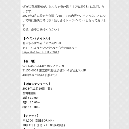
elfin’の花房里枝が、おぶちゃ番外篇「オブ会2023」に出演いた
します。
2024年2月に控えた公演「Joie！」の内容やいろいろなことにつ
いて時に愉快に時に熱く語り合うトークイベントとなっておりま
す。
皆様、是非ご来場ください！
【イベントタイトル】
おぶちゃ番外篇「オブ会2023」
＃4 ～ちょうどいいやつ1から作ればいい～
https://ofcha.biz/ofkai2023
【
会 場】
CAFE&GALLERY ホシノテレカ
〒150-0002 東京都渋谷区渋谷2-4-6 富至ビル 2F
JR山手線 渋谷駅 徒歩12分
【公演スケジュール】
2023年11⽉19⽇（日）
全3回開催
1部：12:00～
2部：15:00～
3部：18:00～
【チケット
】
￥3,500（別途1DRINK）
10月15日（日）21：00販売開始