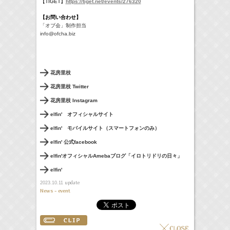
【TIGET】
https://tiget.net/
events/276320
【お問い合わせ
】
「オブ会」制作担当
info@ofcha.biz
花房里枝
花房里枝 Twitter
花房里枝 Instagram
elfin' オフィシャルサイト
elfin' モバイルサイト（スマートフォンのみ）
elfin' 公式facebook
elfin'オフィシャルAmebaブログ「イロトリドリの日々」
elfin'
update
2023.10.11
News - event