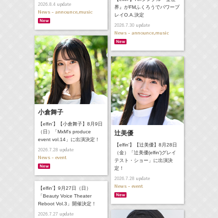
update
2026.8.4
界』がFMふくろうでパワープ
News - announce,music
レイO.A.決定
update
2026.7.30
News - announce,music
小倉舞子
【elfin'】【小倉舞子】8月9日
（日）「MxM's produce
辻美優
event vol.14」に出演決定！
【elfin'】【辻美優】8月28日
update
2026.7.28
（金）「辻美優(elfin')グレイ
News - event
テスト・ショー」に出演決
定！
update
2026.7.28
News - event
【elfin’】9月27日（日）
「Beauty Voice Theater
Reboot Vol.3」開催決定！
update
2026.7.27