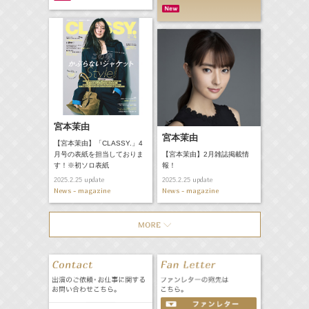
宮本茉由
宮本茉由
【宮本茉由】「CLASSY.」4
月号の表紙を担当しておりま
【宮本茉由】2月雑誌掲載情
す！※初ソロ表紙
報！
update
update
2025.2.25
2025.2.25
News - magazine
News - magazine