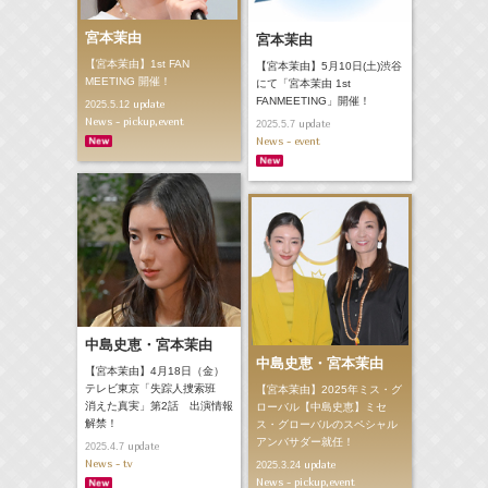
宮本茉由
宮本茉由
【宮本茉由】1st FAN
【宮本茉由】5月10日(土)渋谷
MEETING 開催！
にて「宮本茉由 1st
FANMEETING」開催！
update
2025.5.12
News - pickup,event
update
2025.5.7
News - event
中島史恵・宮本茉由
中島史恵・宮本茉由
【宮本茉由】4月18日（金）
テレビ東京「失踪人捜索班
【宮本茉由】2025年ミス・グ
消えた真実」第2話 出演情報
ローバル【中島史恵】ミセ
解禁！
ス・グローバルのスペシャル
アンバサダー就任！
update
2025.4.7
News - tv
update
2025.3.24
News - pickup,event