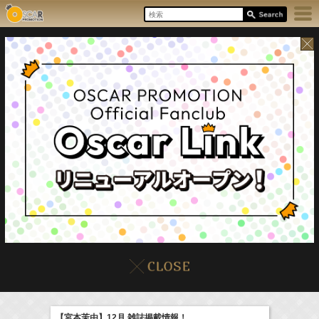
8/6(Thu)
イベント
販売情報
本日の出演情報
【宮本茉由】12月 雑誌掲載情報！