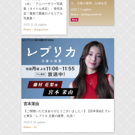
カ 元妻の復讐」記者会見
（水）「アニバーサリー写真
集（タイトル未定）」発売決
update
2025.7.3
定！最初で最後のメモリアル
News - pickup,event,tv
写真集！
update
2025.11.19
News - magazine
宮本茉由
【ご視聴いただきありがとうございました！】【宮本茉由】テレ
ビ東京「レプリカ 元妻の復讐」出演！
update
2025.6.16
News - tv