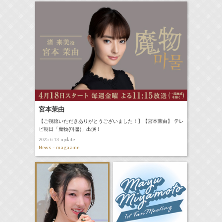
宮本茉由
【ご視聴いただきありがとうございました！】【宮本茉由】 テレ
ビ朝日「魔物(마물)」出演！
update
2025.6.13
News - magazine