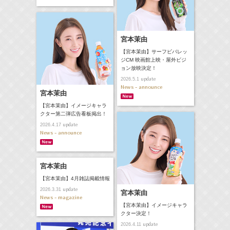
宮本茉由
【宮本茉由】サーフビバレッ
ジCM 映画館上映・屋外ビジ
ョン放映決定！
update
2026.5.1
News - announce
宮本茉由
【宮本茉由】イメージキャラ
クター第二弾広告看板掲出！
update
2026.4.17
News - announce
宮本茉由
【宮本茉由】4月雑誌掲載情報
update
2026.3.31
宮本茉由
News - magazine
【宮本茉由】イメージキャラ
クター決定！
update
2026.4.11