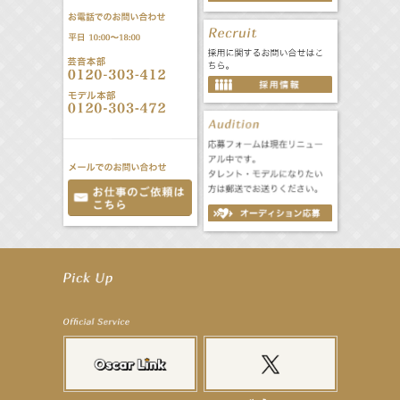
【elfin’】7thシングル『全世界』がFMたいはくでO.A.決定♪
【elfin’】7thシングル『全世界』がFM-UUでO.A.決定♪
【elfin’】8月16日（日）「全世界」発売記念イベント決定！
【elfin’】7thシングル『全世界』がFM TANABEでO.A.決定♪
【昆虫ハンター牧田習】宝塚市立手塚治虫記念館トークショー＆宝塚文化芸術センター昆虫展示イ
ベント
【昆虫ハンター牧田習】8月13日（木）プライムツリー赤池「ふれあい昆虫フェスティバル」トーク
ショーゲスト出演！
【井頭愛海】『小さなお葬式』TV-CM出演！
【定本楓馬】WEB DIGVII 連載企画『東京23時』に登場！
【髙橋ひかる】7月雑誌掲載情報