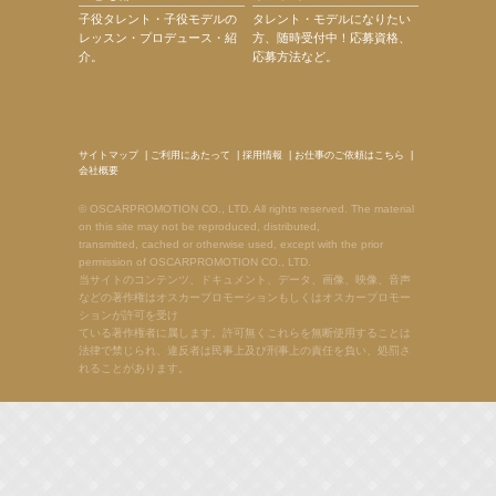
子役タレント・子役モデルの
タレント・モデルになりたい
レッスン・プロデュース・紹
方、随時受付中！応募資格、
介。
応募方法など。
サイトマップ
|
ご利用にあたって
|
採用情報
|
お仕事のご依頼はこちら
|
会社概要
© OSCARPROMOTION CO., LTD. All rights reserved. The material
on this site may not be reproduced, distributed,
transmitted, cached or otherwise used, except with the prior
permission of OSCARPROMOTION CO., LTD.
当サイトのコンテンツ、ドキュメント、データ、画像、映像、音声
などの著作権はオスカープロモーションもしくはオスカープロモー
ションが許可を受け
ている著作権者に属します。許可無くこれらを無断使用することは
法律で禁じられ、違反者は民事上及び刑事上の責任を負い、処罰さ
れることがあります。