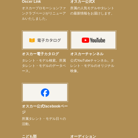
Oscer Link
オスカー公式X
【elfin’】7thシングル『全世界』がFMふくろうでパワープレイO.A.決定
オスカープロモーションファ
所属の人気モデルやタレント
【上戸彩】「サントリードリームマッチ2026」 始球式
ンクラブページがリニューア
の最新情報をお届けします。
【上戸彩】サントリー「−196」新CM出演！
ルいたしました。
【elfin’】【小倉舞子】8月9日（日）「MxM’s produce event vol.14」に出演決定！
【elfin’】【辻美優】8月28日（金）「辻美優(elfin’)グレイテスト・ショー」に出演決定！
【elfin’】9月27日（日）「Beauty Voice Theater Reboot Vol.3」開催決定！
【本田紗来】「Ray」9月号発売中！
【宇垣美里】「マンガ【推しの子】展‐星のキセキ‐」オープニングイベント
【昆虫ハンター牧田習】7月25日（土）NHKラジオ「石丸謙二郎の山カフェ」出演
【昆虫ハンター牧田習】7月22日（水）TBSラジオ「こねくと」出演
オスカー電子カタログ
オスカーチャンネル
【定本楓馬】映画「藍反射」札幌シアターキノにて8月29日（土）・8月31日（月）2日間限定上映
次のページへ
タレント・モデル検索。所属
公式YouTubeチャンネル。タ
タレント・モデルのデータベ
レント・モデルのオリジナル
ース。
映像。
オスカー公式facebookペー
ジ
所属タレント・モデル日々の
活動。
こども部
オーディション