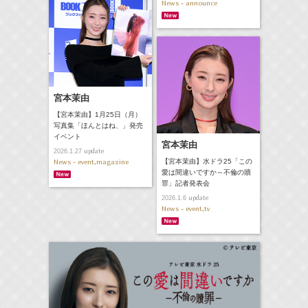
News - announce
宮本茉由
【宮本茉由】1月25日（月）
写真集「ほんとはね、」発売
イベント
宮本茉由
update
2026.1.27
News - event,magazine
【宮本茉由】水ドラ25「この
愛は間違いですか～不倫の贖
罪」記者発表会
update
2026.1.6
News - event,tv