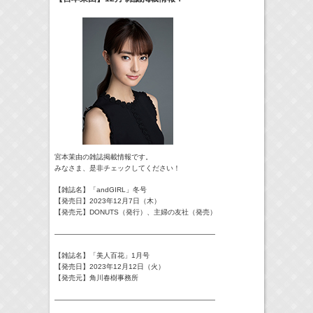
24:00-24:30
一緒にごはんをたべるだけ
真矢ミキ
(
TV
)
> More
宮本茉由の雑誌掲載情報です。
みなさま、是非チェックしてください！
【雑誌名】「andGIRL」冬号
【発売日】2023年12月7日（木）
【発売元】DONUTS（発行）、主婦の友社（発売）
———————————————————————
【雑誌名】「美人百花」1月号
【発売日】2023年12月12日（火）
【発売元】角川春樹事務所
———————————————————————