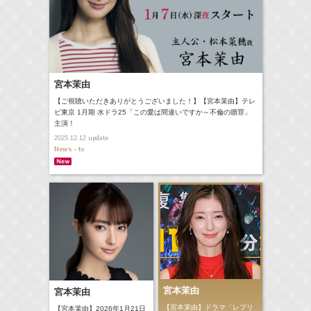
宮本茉由
【ご視聴いただきありがとうございました！】【宮本茉由】テレ
ビ東京 1月期 水ドラ25「この愛は間違いですか～不倫の贖罪」
主演！
update
2025.12.12
News - tv
宮本茉由
宮本茉由
【宮本茉由】ドラマ「レプリ
【宮本茉由】2026年1月21日