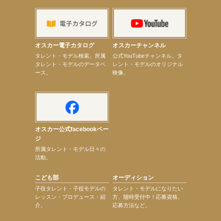
【上戸彩】「サントリードリームマッチ2026」 始球式
【上戸彩】サントリー「−196」新CM出演！
【elfin’】【小倉舞子】8月9日（日）「MxM’s produce event vol.14」に出演決定！
【elfin’】【辻美優】8月28日（金）「辻美優(elfin’)グレイテスト・ショー」に出演決定！
【elfin’】9月27日（日）「Beauty Voice Theater Reboot Vol.3」開催決定！
オスカー電子カタログ
オスカーチャンネル
【本田紗来】「Ray」9月号発売中！
次のページへ
タレント・モデル検索。所属
公式YouTubeチャンネル。タ
タレント・モデルのデータベ
レント・モデルのオリジナル
ース。
映像。
オスカー公式facebookペー
ジ
所属タレント・モデル日々の
活動。
こども部
オーディション
子役タレント・子役モデルの
タレント・モデルになりたい
レッスン・プロデュース・紹
方、随時受付中！応募資格、
介。
応募方法など。