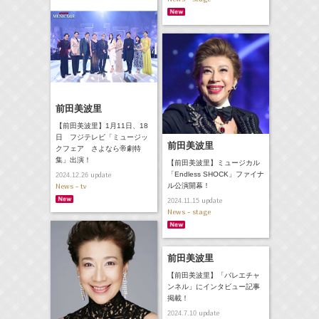
前田美波里
【前田美波里】1月11日、18
日 フジテレビ「ミュージッ
前田美波里
クフェア さよなら帝劇特
集」出演！
【前田美波里】ミュージカル
「Endless SHOCK」ファイナ
update
2024.12.26
News - tv
ル公演開幕！
update
2024.11.15
News - stage
前田美波里
【前田美波里】「バレエチャ
ンネル」にインタビュー記事
掲載！
update
2024.7.10