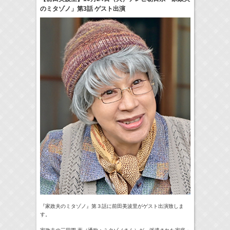
のミタゾノ」第3話 ゲスト出演
18:30-18:56
一泊家族
河北麻友子
(
TV
)
19:30-19:45
宮﨑香蓮の聴いてみらんね！
宮﨑香蓮
(
Radio
)
21:00 -21:30
藤田ニコルのニコニチ
藤田ニコル
(
Radio
)
> More
『家政夫のミタゾノ』第３話に前田美波里がゲスト出演致しま
す。