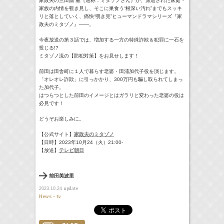
家政夫の三田園 薫（通称：ミタゾノさん）が、派遣された家庭・
家族の内情を覗き見し、そこに巣食う“根深い汚れ”までもスッキ
リと落としていく、痛快“覗き見”ヒューマンドラマシリーズ『家
政夫のミタゾノ』――。
今夜放送の第３話では、増加する一方の特殊詐欺＆犯罪に一石を
投じる!?
ミタゾノ流の【防犯対策】をお見せします！
前田は田舎町に１人で暮らす老婆・田浦加代子役を演じます。
「オレオレ詐欺」に引っかかり、300万円も騙し取られてしまっ
た加代子。
はつらつとした前田のイメージとはガラリと変わった老婆の役は
必見です！
どうぞお楽しみに。
【公式サイト】
家政夫のミタゾノ
【日時】2023年10月24（火）21:00-
【放送】
テレビ朝日
前田美波里
update
2023.10.24
News - tv