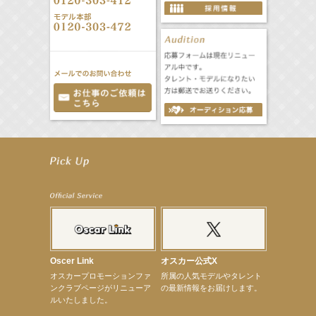
【工藤綾乃】8月7日（金）スタート FOD SHORT『女優は毛穴まで嘘をつく』出演決定！
【笛木優子】8月13日（木）ドラマ『大空港〜GATE24〜』ゲスト出演決定！
【前川泰之】舞台「グレンギャリー・グレンロス」公演詳細解禁！
【武井咲】ENFÖLD 2026 PF/FW archetypeに登場！
【elfin’】7thシングル『全世界』がFMたいはくでO.A.決定♪
【elfin’】7thシングル『全世界』がFM-UUでO.A.決定♪
【elfin’】8月16日（日）「全世界」発売記念イベント決定！
【elfin’】7thシングル『全世界』がFM TANABEでO.A.決定♪
【昆虫ハンター牧田習】宝塚市立手塚治虫記念館トークショー＆宝塚文化芸術センター昆虫展示イ
ベント
【昆虫ハンター牧田習】8月13日（木）プライムツリー赤池「ふれあい昆虫フェスティバル」トーク
Oscer Link
オスカー公式X
ショーゲスト出演！
オスカープロモーションファ
所属の人気モデルやタレント
【井頭愛海】『小さなお葬式』TV-CM出演！
ンクラブページがリニューア
の最新情報をお届けします。
【定本楓馬】WEB DIGVII 連載企画『東京23時』に登場！
ルいたしました。
【髙橋ひかる】7月雑誌掲載情報
【elfin’】7thシングル『全世界』がFMふくろうでパワープレイO.A.決定