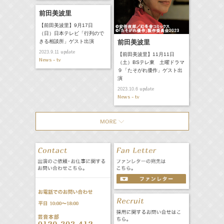
前田美波里
【前田美波里】9月17日
（日）日本テレビ「行列ので
きる相談所」ゲスト出演
前田美波里
update
2023.9.11
【前田美波里】11月11日
News - tv
（土）BSテレ東 土曜ドラマ
９「たそがれ優作」ゲスト出
演
update
2023.10.6
News - tv