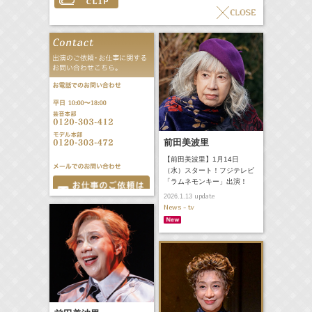
前田美波里
【前田美波里】1月14日
（水）スタート！フジテレビ
「ラムネモンキー」出演！
update
2026.1.13
News - tv