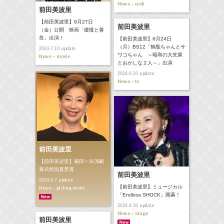
News - web
前田美波里
【前田美波里】9月27日
前田美波里
（金）公開 映画「傲慢と善
良」出演！
【前田美波里】6月24日
（月）BS12「鶴瓶ちゃんとサ
update
2024.7.10
ワコちゃん ～昭和の大先輩
News - movie
とおかしな２人～」出演
update
2024.6.20
News - tv
前田美波里
【前田美波里】菊田一夫演劇
賞式特別賞受賞
前田美波里
update
2024.6.7
【前田美波里】ミュージカル
News - pickup,event
「Endless SHOCK」開幕！
update
2024.4.10
News - stage
前田美波里