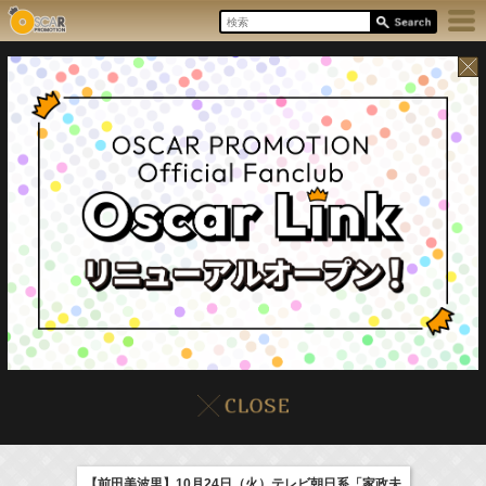
17:55-18:00
8/8(Sat)
イベント
販売情報
本日の出演情報
ラジオドラマ「一建設presents おうちのはなし」
髙橋ひかる
【前田美波里】10月24日（火）テレビ朝日系「家政夫
(
Radio
)