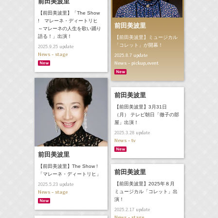
前田美波里
【前田美波里】「The Show
! マレーネ・ディートリヒ
前田美波里
～マレーネの人生を歌い踊り
語る！」出演！
【前田美波里】ミュージカル
「コレット」が開幕！
update
2025.9.25
News - stage
update
2025.8.7
News - pickup,event
前田美波里
【前田美波里】3月31日
（月） テレビ朝日「徹子の部
屋」出演！
update
2025.3.28
News - tv
前田美波里
【前田美波里】The Show !
前田美波里
「マレーネ・ディートリヒ」
【前田美波里】2025年８月
update
2025.5.23
ミュージカル「コレット」出
News - stage
演！
update
2025.2.17
News - stage