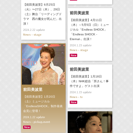
【前田美波里】6月25日
（火）〜27日（木）、29日
前田美波里
（土）舞台「リーディングド
ラマ 西の魔女が死んだ」出
【前田美波里】4月11日
演！
（木）～5月5日（日）ミュー
ジカル「Endless SHOCK」
update
2024.2.22
News - stage
「Endless SHOCK -
Eternal-」出演！
update
2024.1.23
News - stage
前田美波里
【前田美波里】1月18日
（木）NHK総合「所さん！事
件ですよ」ゲスト出演
前田美波里
update
2024.1.15
【前田美波里】1月20日
News - tv
（土）ミュージカル
「EndlessSHOCK」制作発表
会見に登壇！
update
2024.1.22
News - pickup,event