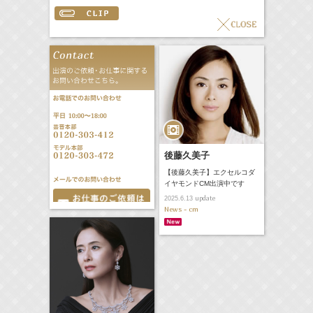
後藤久美子
【後藤久美子】エクセルコダ
イヤモンドCM出演中です
update
2025.6.13
News - cm