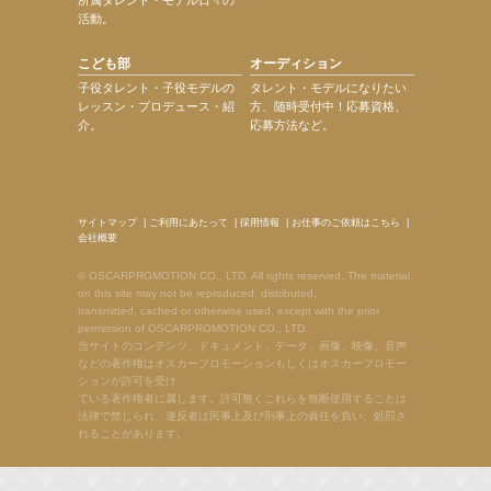
活動。
こども部
オーディション
子役タレント・子役モデルの
タレント・モデルになりたい
レッスン・プロデュース・紹
方、随時受付中！応募資格、
介。
応募方法など。
サイトマップ
|
ご利用にあたって
|
採用情報
|
お仕事のご依頼はこちら
|
会社概要
© OSCARPROMOTION CO., LTD. All rights reserved. The material
on this site may not be reproduced, distributed,
transmitted, cached or otherwise used, except with the prior
permission of OSCARPROMOTION CO., LTD.
当サイトのコンテンツ、ドキュメント、データ、画像、映像、音声
などの著作権はオスカープロモーションもしくはオスカープロモー
ションが許可を受け
ている著作権者に属します。許可無くこれらを無断使用することは
法律で禁じられ、違反者は民事上及び刑事上の責任を負い、処罰さ
れることがあります。