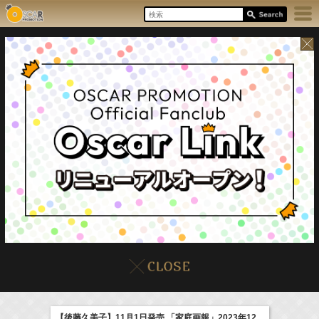
8/7(Fri)
イベント
販売情報
本日の出演情報
【後藤久美子】11月1日発売 「家庭画報」2023年12