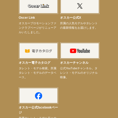
【昆虫ハンター牧田習】宝塚市立手塚治虫記念館トークショー＆宝塚文化芸術センター昆虫展示イ
ベント
【昆虫ハンター牧田習】8月13日（木）プライムツリー赤池「ふれあい昆虫フェスティバル」トーク
ショーゲスト出演！
Oscer Link
オスカー公式X
【井頭愛海】『小さなお葬式』TV-CM出演！
オスカープロモーションファ
所属の人気モデルやタレント
【定本楓馬】WEB DIGVII 連載企画『東京23時』に登場！
ンクラブページがリニューア
の最新情報をお届けします。
【髙橋ひかる】7月雑誌掲載情報
ルいたしました。
【elfin’】7thシングル『全世界』がFMふくろうでパワープレイO.A.決定
【上戸彩】「サントリードリームマッチ2026」 始球式
【上戸彩】サントリー「−196」新CM出演！
【elfin’】【小倉舞子】8月9日（日）「MxM’s produce event vol.14」に出演決定！
【elfin’】【辻美優】8月28日（金）「辻美優(elfin’)グレイテスト・ショー」に出演決定！
【elfin’】9月27日（日）「Beauty Voice Theater Reboot Vol.3」開催決定！
【本田紗来】「Ray」9月号発売中！
オスカー電子カタログ
オスカーチャンネル
【宇垣美里】「マンガ【推しの子】展‐星のキセキ‐」オープニングイベント
次のページへ
タレント・モデル検索。所属
公式YouTubeチャンネル。タ
タレント・モデルのデータベ
レント・モデルのオリジナル
ース。
映像。
オスカー公式facebookペー
ジ
所属タレント・モデル日々の