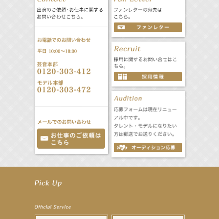
【笛木優子】8月13日（木）ドラマ『大空港〜GATE24〜』ゲスト出演決定！
【前川泰之】舞台「グレンギャリー・グレンロス」公演詳細解禁！
【武井咲】ENFÖLD 2026 PF/FW archetypeに登場！
【elfin’】7thシングル『全世界』がFMたいはくでO.A.決定♪
【elfin’】7thシングル『全世界』がFM-UUでO.A.決定♪
【elfin’】8月16日（日）「全世界」発売記念イベント決定！
【elfin’】7thシングル『全世界』がFM TANABEでO.A.決定♪