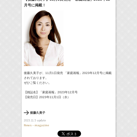
月号に掲載！
17:10-17:30
河北麻友子のマユコレ！
河北麻友子
(
Radio
)
22:00-
Tシャツが乾くまで
庄司浩平
(
TV
)
> More
後藤久美子が、11月1日発売 「家庭画報」2023年12月号に掲載
されております。
ぜひご覧ください。
【雑誌名】「家庭画報」2023年12月号
【発売日】2023年11月1日（水）
後藤久美子
update
2023.11.5
News - magazine