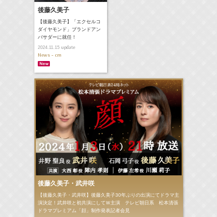
後藤久美子
【後藤久美子】「エクセルコ
ダイヤモンド」ブランドアン
バサダーに就任！
update
2024.11.15
News - cm
後藤久美子・武井咲
【後藤久美子・武井咲】後藤久美子30年ぶりの出演にてドラマ主
演決定！武井咲と初共演にしてＷ主演 テレビ朝日系 松本清張
ドラマプレミアム「顔」制作発表記者会見