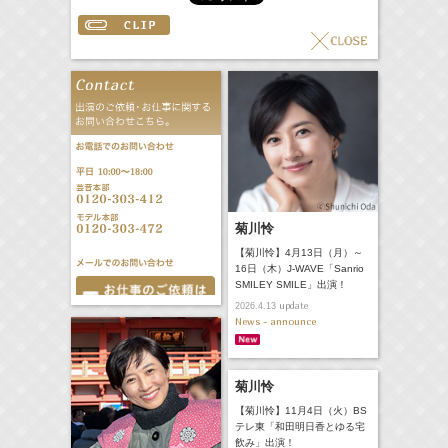
菊川怜
【菊川怜】4月13日（月）～
16日（木）J-WAVE「Sanrio
SMILEY SMILE」出演！
update
2026.4.13
News - announce
菊川怜
【菊川怜】11月4日（火）BS
テレ東「和田明日香とゆる宅
飲み」出演！