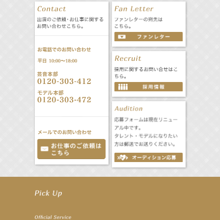
【笛木優子】9月13日（木）ドラマ『大空港〜GATE24〜』ゲスト出演決定！
【前川泰之】舞台「グレンギャリー・グレンロス」公演詳細解禁！
【武井咲】ENFÖLD 2026 PF/FW archetypeに登場！
【elfin’】7thシングル『全世界』がFMたいはくでO.A.決定♪
【elfin’】7thシングル『全世界』がFM-UUでO.A.決定♪
【elfin’】8月16日（日）「全世界」発売記念イベント決定！