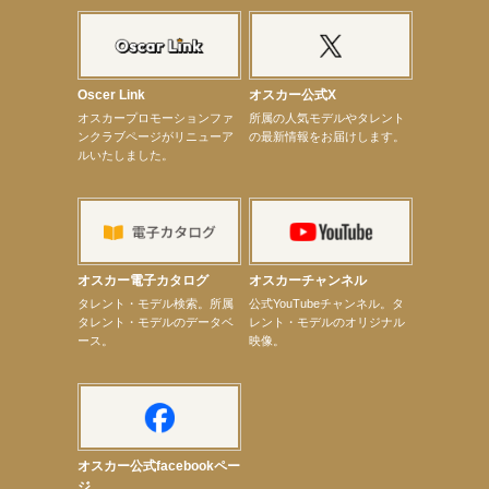
【elfin’】7thシングル『全世界』がFM TANABEでO.A.決定♪
【昆虫ハンター牧田習】宝塚市立手塚治虫記念館トークショー＆宝塚文化芸術センター昆虫展示イ
ベント
【昆虫ハンター牧田習】8月13日（木）プライムツリー赤池「ふれあい昆虫フェスティバル」トーク
ショーゲスト出演！
Oscer Link
オスカー公式X
【井頭愛海】『小さなお葬式』TV-CM出演！
オスカープロモーションファ
所属の人気モデルやタレント
【定本楓馬】WEB DIGVII 連載企画『東京23時』に登場！
ンクラブページがリニューア
の最新情報をお届けします。
【髙橋ひかる】7月雑誌掲載情報
ルいたしました。
【elfin’】7thシングル『全世界』がFMふくろうでパワープレイO.A.決定
【上戸彩】「サントリードリームマッチ2026」 始球式
【上戸彩】サントリー「−196」新CM出演！
【elfin’】【小倉舞子】8月9日（日）「MxM’s produce event vol.14」に出演決定！
【elfin’】【辻美優】8月28日（金）「辻美優(elfin’)グレイテスト・ショー」に出演決定！
【elfin’】9月27日（日）「Beauty Voice Theater Reboot Vol.3」開催決定！
【本田紗来】「Ray」9月号発売中！
オスカー電子カタログ
オスカーチャンネル
【宇垣美里】「マンガ【推しの子】展‐星のキセキ‐」オープニングイベント
次のページへ
タレント・モデル検索。所属
公式YouTubeチャンネル。タ
タレント・モデルのデータベ
レント・モデルのオリジナル
ース。
映像。
オスカー公式facebookペー
ジ