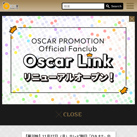
8/6(Thu)
イベント
販売情報
本日の出演情報
【菊川怜】11月27日（月）テレビ朝日「Qさま‼」出