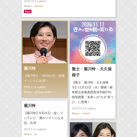
update
2025.10.8
News - movie
菊川怜
敦士・菊川怜・大久保
桜子
【菊川怜】「NISAの日」関連
イベントに出席！
【敦士・菊川怜・大久保桜
update
2025.2.14
子】11月12日（火）開催！岐
News - pickup,event
阜県立各務原西高等学校PTA
特別授業「未来への”カギ”見つ
け」に登壇！
菊川怜
update
2024.10.31
【菊川怜】6月21日（金）フ
News - event
ジテレビ「酒のツマミになる
話」出演
update
2024.6.14
News - tv