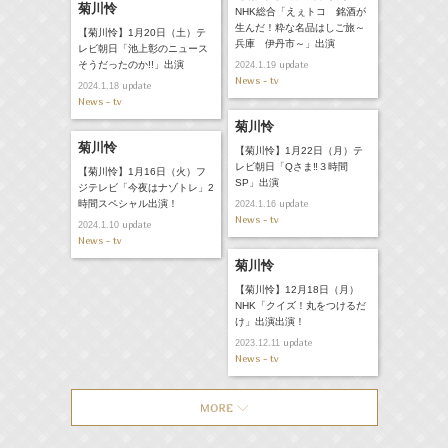
菊川怜
NHK総合「えぇトコ 銘酒が
生んだ！粋な名品はしご旅～
【菊川怜】1月20日（土）テ
兵庫 伊丹市～」出演
レビ朝日「池上彰のニュース
そうだったのか!!」出演
update
2024.1.19
News - tv
update
2024.1.18
News - tv
菊川怜
菊川怜
【菊川怜】1月22日（月）テ
レビ朝日「Qさま‼３時間
【菊川怜】1月16日（火）フ
SP」出演
ジテレビ「今夜はナゾトレ」2
時間スペシャル出演！
update
2024.1.16
News - tv
update
2024.1.10
News - tv
菊川怜
【菊川怜】12月18日（月）
NHK「クイズ！丸をつけるだ
け」出演出演！
update
2023.12.11
News - tv