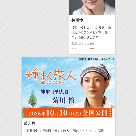
菊川怜
【菊川怜】ニッポン放送「高
田文夫のラジオビバリー昼
ズ」に生出演します！
update
2025.10.9
News - announce
菊川怜
【菊川怜】主演映画「種まく旅人 ～醪のささやき～」公開中