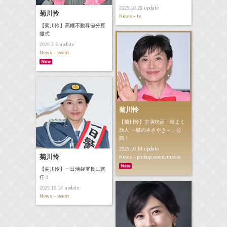
update
2025.10.29
菊川怜
News - tv
【菊川怜】高幡不動尊節分豆
撒式
update
2026.2.3
News - event
菊川怜
【菊川怜】主演映画「種まく
旅人 ～醪のささやき～」公
開！
update
2025.10.14
菊川怜
News - pickup,event,movie
【菊川怜】一日池袋署長に就
任！
update
2025.10.14
News - event