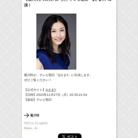
演！
24:00-24:30
一緒にごはんをたべるだけ
真矢ミキ
(
TV
)
> More
菊川怜が、テレビ朝日「Qさま‼」に出演します。
ぜひご覧ください！
【公式サイト】
Qさま‼
【日時】2023年11月27日（月）20:35-21:54
【放送】テレビ朝日
菊川怜
update
2023.11.22
News - tv