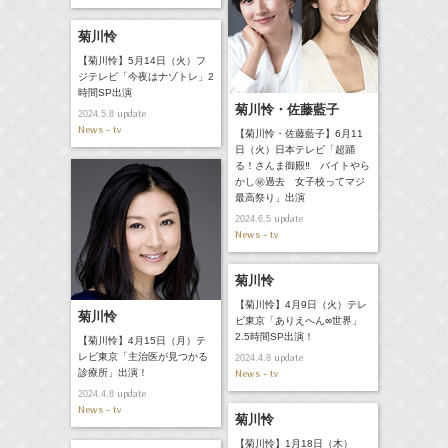
菊川怜
【菊川怜】5月14日（火）フ
ジテレビ「今夜はナゾトレ」2
時間SP出演
菊川怜・佐藤藍子
update
2024.5.8
News - tv
【菊川怜・佐藤藍子】6月11
日（火）日本テレビ「超踊
る！さんま御殿‼ バイトやら
かし㊙過去 女子校ってマジ
最高祭り」出演
update
2024.6.5
News - tv
菊川怜
【菊川怜】4月9日（火）テレ
菊川怜
ビ東京「ありえへん∞世界」
2.5時間SP出演！
【菊川怜】4月15日（月）テ
レビ東京「主治医が見つかる
update
2024.4.8
News - tv
診療所」出演！
update
2024.4.8
News - tv
菊川怜
【菊川怜】1月18日（木）