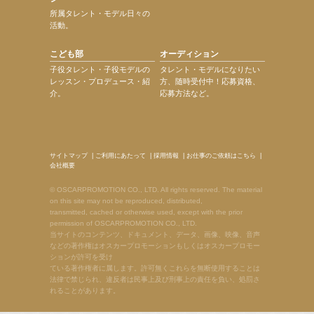
所属タレント・モデル日々の
活動。
こども部
オーディション
子役タレント・子役モデルの
タレント・モデルになりたい
レッスン・プロデュース・紹
方、随時受付中！応募資格、
介。
応募方法など。
サイトマップ
|
ご利用にあたって
|
採用情報
|
お仕事のご依頼はこちら
|
会社概要
© OSCARPROMOTION CO., LTD. All rights reserved. The material
on this site may not be reproduced, distributed,
transmitted, cached or otherwise used, except with the prior
permission of OSCARPROMOTION CO., LTD.
当サイトのコンテンツ、ドキュメント、データ、画像、映像、音声
などの著作権はオスカープロモーションもしくはオスカープロモー
ションが許可を受け
ている著作権者に属します。許可無くこれらを無断使用することは
法律で禁じられ、違反者は民事上及び刑事上の責任を負い、処罰さ
れることがあります。