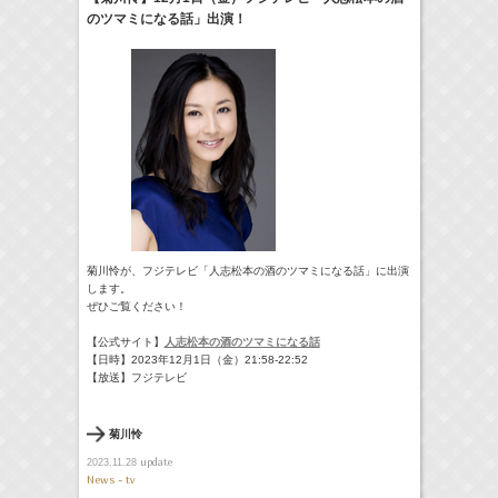
のツマミになる話」出演！
17:10-17:30
河北麻友子のマユコレ！
河北麻友子
(
Radio
)
22:00-
Tシャツが乾くまで
庄司浩平
(
TV
)
> More
菊川怜が、フジテレビ「人志松本の酒のツマミになる話」に出演
します。
ぜひご覧ください！
【公式サイト】
人志松本の酒のツマミになる話
【日時】2023年12月1日（金）21:58-22:52
【放送】フジテレビ
菊川怜
update
2023.11.28
News - tv