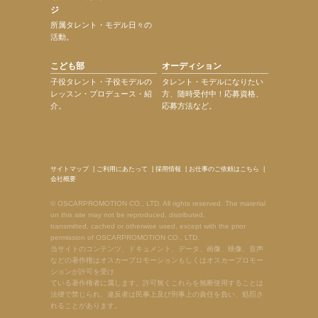
ジ
所属タレント・モデル日々の
活動。
こども部
オーディション
子役タレント・子役モデルの
タレント・モデルになりたい
レッスン・プロデュース・紹
方、随時受付中！応募資格、
介。
応募方法など。
サイトマップ
|
ご利用にあたって
|
採用情報
|
お仕事のご依頼はこちら
|
会社概要
© OSCARPROMOTION CO., LTD. All rights reserved. The material
on this site may not be reproduced, distributed,
transmitted, cached or otherwise used, except with the prior
permission of OSCARPROMOTION CO., LTD.
当サイトのコンテンツ、ドキュメント、データ、画像、映像、音声
などの著作権はオスカープロモーションもしくはオスカープロモー
ションが許可を受け
ている著作権者に属します。許可無くこれらを無断使用することは
法律で禁じられ、違反者は民事上及び刑事上の責任を負い、処罰さ
れることがあります。