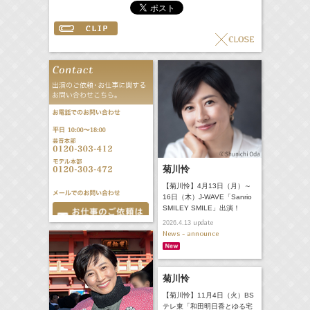
菊川怜
【菊川怜】4月13日（月）～
16日（木）J-WAVE「Sanrio
SMILEY SMILE」出演！
update
2026.4.13
News - announce
菊川怜
【菊川怜】11月4日（火）BS
テレ東「和田明日香とゆる宅