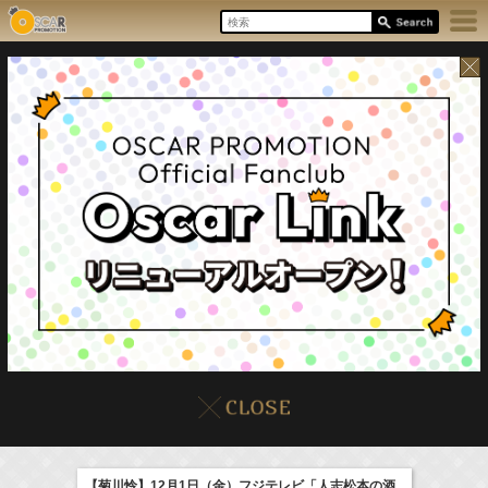
8/7(Fri)
イベント
販売情報
本日の出演情報
【菊川怜】12月1日（金）フジテレビ「人志松本の酒