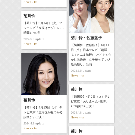
News - tv
菊川怜
【菊川怜】5月14日（火）フ
ジテレビ「今夜はナゾトレ」2
時間SP出演
菊川怜・佐藤藍子
update
2024.5.8
News - tv
【菊川怜・佐藤藍子】6月11
日（火）日本テレビ「超踊
る！さんま御殿‼ バイトやら
かし㊙過去 女子校ってマジ
最高祭り」出演
update
2024.6.5
News - tv
菊川怜
【菊川怜】4月9日（火）テレ
菊川怜
ビ東京「ありえへん∞世界」
2.5時間SP出演！
【菊川怜】4月15日（月）テ
レビ東京「主治医が見つかる
update
2024.4.8
News - tv
診療所」出演！
update
2024.4.8
News - tv
菊川怜