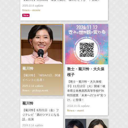
update
2025.10.8
News - movie
菊川怜
敦士・菊川怜・大久保
桜子
【菊川怜】「NISAの日」関連
イベントに出席！
【敦士・菊川怜・大久保桜
update
2025.2.14
子】11月12日（火）開催！岐
News - pickup,event
阜県立各務原西高等学校PTA
特別授業「未来への”カギ”見つ
け」に登壇！
菊川怜
update
2024.10.31
【菊川怜】6月21日（金）フ
News - event
ジテレビ「酒のツマミになる
話」出演
update
2024.6.14