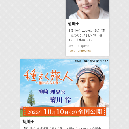
菊川怜
【菊川怜】ニッポン放送「高
田文夫のラジオビバリー昼
ズ」に生出演します！
update
2025.10.9
News - announce
菊川怜
【菊川怜】主演映画「種まく旅人 ～醪のささやき～」公開中