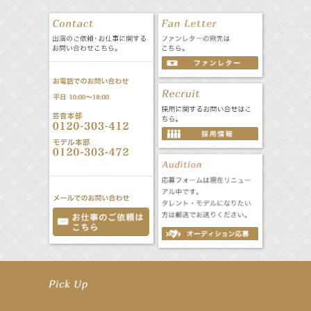
【工藤綾乃】8月7日（金）スタート FOD SHORT『女優は毛穴まで嘘をつく』出演決定！
【笛木優子】8月13日（木）ドラマ『大空港〜GATE24〜』ゲスト出演決定！
【前川泰之】舞台「グレンギャリー・グレンロス」公演詳細解禁！
【武井咲】ENFÖLD 2026 PF/FW archetypeに登場！
【elfin’】7thシングル『全世界』がFMたいはくでO.A.決定♪