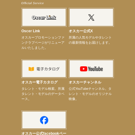
【elfin’】7thシングル『全世界』がFM-UUでO.A.決定♪
【elfin’】8月16日（日）「全世界」発売記念イベント決定！
【elfin’】7thシングル『全世界』がFM TANABEでO.A.決定♪
【昆虫ハンター牧田習】宝塚市立手塚治虫記念館トークショー＆宝塚文化芸術センター昆虫展示イ
ベント
【昆虫ハンター牧田習】8月13日（木）プライムツリー赤池「ふれあい昆虫フェスティバル」トーク
Oscer Link
オスカー公式X
ショーゲスト出演！
オスカープロモーションファ
所属の人気モデルやタレント
【井頭愛海】『小さなお葬式』TV-CM出演！
ンクラブページがリニューア
の最新情報をお届けします。
【定本楓馬】WEB DIGVII 連載企画『東京23時』に登場！
ルいたしました。
【髙橋ひかる】7月雑誌掲載情報
【elfin’】7thシングル『全世界』がFMふくろうでパワープレイO.A.決定
【上戸彩】「サントリードリームマッチ2026」 始球式
【上戸彩】サントリー「−196」新CM出演！
【elfin’】【小倉舞子】8月9日（日）「MxM’s produce event vol.14」に出演決定！
【elfin’】【辻美優】8月28日（金）「辻美優(elfin’)グレイテスト・ショー」に出演決定！
【elfin’】9月27日（日）「Beauty Voice Theater Reboot Vol.3」開催決定！
オスカー電子カタログ
オスカーチャンネル
【本田紗来】「Ray」9月号発売中！
次のページへ
タレント・モデル検索。所属
公式YouTubeチャンネル。タ
タレント・モデルのデータベ
レント・モデルのオリジナル
ース。
映像。
オスカー公式facebookペー