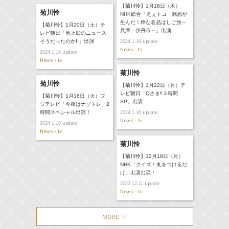
【菊川怜】1月18日（木）
菊川怜
NHK総合「えぇトコ 銘酒が
生んだ！粋な名品はしご旅～
【菊川怜】1月20日（土）テ
兵庫 伊丹市～」出演
レビ朝日「池上彰のニュース
そうだったのか!!」出演
update
2024.1.19
News - tv
update
2024.1.18
News - tv
菊川怜
菊川怜
【菊川怜】1月22日（月）テ
レビ朝日「Qさま‼３時間
【菊川怜】1月16日（火）フ
SP」出演
ジテレビ「今夜はナゾトレ」2
時間スペシャル出演！
update
2024.1.16
News - tv
update
2024.1.10
News - tv
菊川怜
【菊川怜】12月18日（月）
NHK「クイズ！丸をつけるだ
け」出演出演！
update
2023.12.11
News - tv