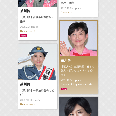
飲み」出演！
update
2025.10.29
菊川怜
News - tv
【菊川怜】高幡不動尊節分豆
撒式
update
2026.2.3
News - event
菊川怜
【菊川怜】主演映画「種まく
旅人 ～醪のささやき～」公
開！
update
2025.10.14
菊川怜
News - pickup,event,movie
【菊川怜】一日池袋署長に就
任！
update
2025.10.14
News - event