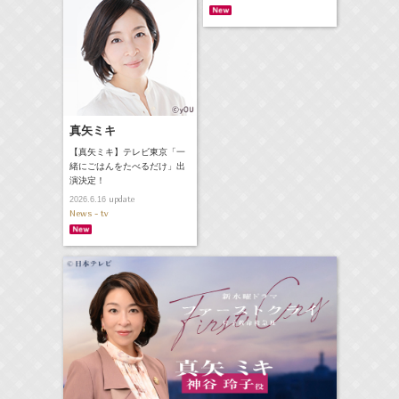
真矢ミキ
【真矢ミキ】テレビ東京「一
緒にごはんをたべるだけ」出
演決定！
update
2026.6.16
News - tv