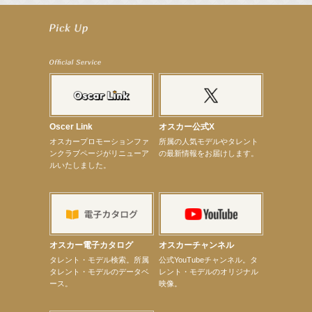
【前川泰之】舞台「グレンギャリー・グレンロス」公演詳細解禁！
【武井咲】ENFÖLD 2026 PF/FW archetypeに登場！
【elfin’】7thシングル『全世界』がFMたいはくでO.A.決定♪
【elfin’】7thシングル『全世界』がFM-UUでO.A.決定♪
【elfin’】8月16日（日）「全世界」発売記念イベント決定！
【elfin’】7thシングル『全世界』がFM TANABEでO.A.決定♪
【昆虫ハンター牧田習】宝塚市立手塚治虫記念館トークショー＆宝塚文化芸術センター昆虫展示イ
ベント
【昆虫ハンター牧田習】8月13日（木）プライムツリー赤池「ふれあい昆虫フェスティバル」トーク
ショーゲスト出演！
【井頭愛海】『小さなお葬式』TV-CM出演！
Oscer Link
オスカー公式X
【定本楓馬】WEB DIGVII 連載企画『東京23時』に登場！
オスカープロモーションファ
所属の人気モデルやタレント
【髙橋ひかる】7月雑誌掲載情報
ンクラブページがリニューア
の最新情報をお届けします。
【elfin’】7thシングル『全世界』がFMふくろうでパワープレイO.A.決定
ルいたしました。
【上戸彩】「サントリードリームマッチ2026」 始球式
【上戸彩】サントリー「−196」新CM出演！
【elfin’】【小倉舞子】8月9日（日）「MxM’s produce event vol.14」に出演決定！
【elfin’】【辻美優】8月28日（金）「辻美優(elfin’)グレイテスト・ショー」に出演決定！
【elfin’】9月27日（日）「Beauty Voice Theater Reboot Vol.3」開催決定！
【本田紗来】「Ray」9月号発売中！
【宇垣美里】「マンガ【推しの子】展‐星のキセキ‐」オープニングイベント
オスカー電子カタログ
オスカーチャンネル
【昆虫ハンター牧田習】7月25日（土）NHKラジオ「石丸謙二郎の山カフェ」出演
次のページへ
タレント・モデル検索。所属
公式YouTubeチャンネル。タ
タレント・モデルのデータベ
レント・モデルのオリジナル
ース。
映像。