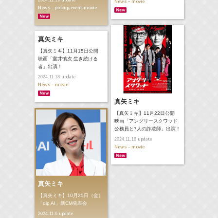
News - movie
News - pickup,event,movie
真矢ミキ
【真矢ミキ】11月15日公開
映画「室井慎次 生き続ける
者」出演！
update
2024.11.18
News - movie
真矢ミキ
【真矢ミキ】11月22日公開
映画「アングリースクワッド
公務員と7人の詐欺師」出演！
update
2024.11.18
News - movie
真矢ミキ
【真矢ミキ】10月25日（金）
「dip AI」新CM発表会
update
2024.11.6