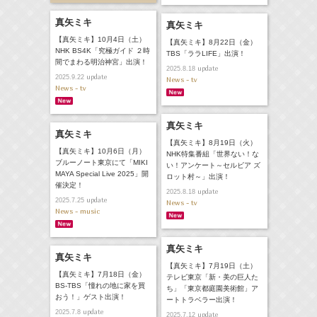
真矢ミキ
真矢ミキ
【真矢ミキ】10月4日（土）
【真矢ミキ】8月22日（金）
NHK BS4K「究極ガイド ２時
TBS「ララLIFE」出演！
間でまわる明治神宮」出演！
update
2025.8.18
update
2025.9.22
News - tv
News - tv
真矢ミキ
真矢ミキ
【真矢ミキ】8月19日（火）
【真矢ミキ】10月6日（月）
NHK特集番組「世界ない！な
ブルーノート東京にて「MIKI
い！アンケート～セルビア ズ
MAYA Special Live 2025」開
ロット村～」出演！
催決定！
update
2025.8.18
update
2025.7.25
News - tv
News - music
真矢ミキ
真矢ミキ
【真矢ミキ】7月19日（土）
【真矢ミキ】7月18日（金）
テレビ東京「新・美の巨人た
BS-TBS「憧れの地に家を買
ち」「東京都庭園美術館」ア
おう！」ゲスト出演！
ートトラベラー出演！
update
2025.7.8
update
2025.7.12