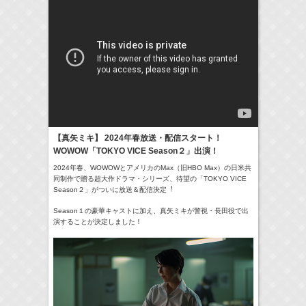
24:00-24:30
一緒にごはんをたべるだけ
真矢ミキ
(
TV
)
> More
【真矢ミキ】 2024年春放送・配信スタート！
WOWOW「TOKYO VICE Season２」出演！
2024年春、WOWOWとアメリカのMax（旧HBO Max）の⽇米共
同制作で贈る超大作ドラマ・シリーズ、待望の「TOKYO VICE
Season２」がついに放送＆配信決定︕
Season１の豪華キャストに加え、真矢ミキが警視・⻑⽥役で出
演することが決定しました！