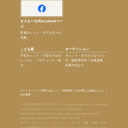
オスカー公式facebookペー
ジ
所属タレント・モデル日々の
活動。
こども部
オーディション
子役タレント・子役モデルの
タレント・モデルになりたい
レッスン・プロデュース・紹
方、随時受付中！応募資格、
介。
応募方法など。
サイトマップ
|
ご利用にあたって
|
採用情報
|
お仕事のご依頼はこちら
|
会社概要
© OSCARPROMOTION CO., LTD. All rights reserved. The material
on this site may not be reproduced, distributed,
transmitted, cached or otherwise used, except with the prior
permission of OSCARPROMOTION CO., LTD.
当サイトのコンテンツ、ドキュメント、データ、画像、映像、音声
などの著作権はオスカープロモーションもしくはオスカープロモー