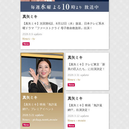
真矢ミキ
【真矢ミキ】次回第6話、8月12日（水）放送、日本テレビ系水
曜ドラマ『ファーストクライ 母子救命救急班』出演！
update
2026.6.9
News - tv
真矢ミキ
【真矢ミキ】テレビ東京「新
美の巨人たち」に出演決定！
update
2026.3.31
News - tv
真矢ミキ
真矢ミキ
【真矢ミキ】映画『免許返
【真矢ミキ】映画「免許返
納!?』プレミアイベント
納!?」出演決定！
update
2026.5.21
update
2026.3.12
News - pickup,event,movie
News - movie