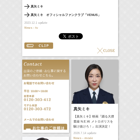
真矢ミキ
真矢ミキ オフィシャルファンクラブ「VENUS」
update
2023.12.1
News - tv
真矢ミキ
【真矢ミキ】映画『踊る大捜
査線 N.E.W. メトロポリスを
駆け抜けろ！』出演決定！
update
2026.7.14
News - movie