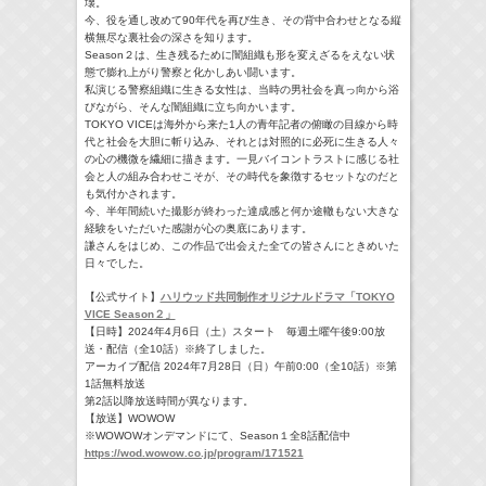
壊。
今、役を通し改めて90年代を再び⽣き、その背中合わせとなる縦
横無尽な裏社会の深さを知ります。
Season２は、⽣き残るために闇組織も形を変えざるをえない状
態で膨れ上がり警察と化かしあい闘います。
私演じる警察組織に⽣きる⼥性は、当時の男社会を真っ向から浴
びながら、そんな闇組織に⽴ち向かいます。
TOKYO VICEは海外から来た1⼈の⻘年記者の俯瞰の⽬線から時
代と社会を大胆に斬り込み、それとは対照的に必死に⽣きる⼈々
の⼼の機微を繊細に描きます。⼀⾒バイコントラストに感じる社
会と⼈の組み合わせこそが、その時代を象徴するセットなのだと
も気付かされます。
今、半年間続いた撮影が終わった達成感と何か途轍もない大きな
経験をいただいた感謝が⼼の奥底にあります。
謙さんをはじめ、この作品で出会えた全ての皆さんにときめいた
日々でした。
【公式サイト】
ハリウッド共同制作オリジナルドラマ「TOKYO
VICE Season２」
【日時】2024年4月6日（土）スタート 毎週土曜午後9:00放
送・配信（全10話）※終了しました。
アーカイブ配信 2024年7月28日（日）午前0:00（全10話）※第
1話無料放送
第2話以降放送時間が異なります。
【放送】WOWOW
※WOWOWオンデマンドにて、Season１全8話配信中
https://wod.wowow.co.jp/program/171521