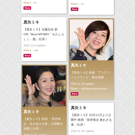
News - tv
News - tv
真矢ミキ
【真矢ミキ】太陽生命 新
CM『Best MYWAY「わたしら
しく」篇』出演！
update
2024.12.9
News - cm
真矢ミキ
【真矢ミキ】映画「アングリ
ースクワッド」舞台挨拶
update
2024.11.28
News - pickup,event,movie
真矢ミキ
真矢ミキ
【真矢ミキ】10月11日より公
【真矢ミキ】映画 「室井慎
開中 映画「室井慎次 敗れざる
次 生き続ける者」公開舞台
者」出演！
挨拶に出席！
update
2024.11.18
update
2024.11.19