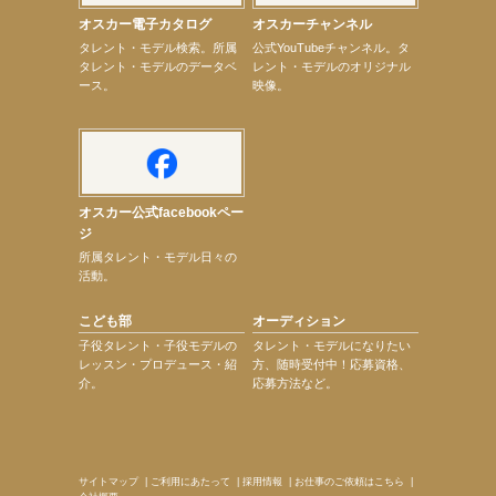
【本田紗来】「Ray」9月号発売中！
オスカー電子カタログ
オスカーチャンネル
【宇垣美里】「マンガ【推しの子】展‐星のキセキ‐」オープニングイベント
次のページへ
タレント・モデル検索。所属
公式YouTubeチャンネル。タ
タレント・モデルのデータベ
レント・モデルのオリジナル
ース。
映像。
オスカー公式facebookペー
ジ
所属タレント・モデル日々の
活動。
こども部
オーディション
子役タレント・子役モデルの
タレント・モデルになりたい
レッスン・プロデュース・紹
方、随時受付中！応募資格、
介。
応募方法など。
サイトマップ
|
ご利用にあたって
|
採用情報
|
お仕事のご依頼はこちら
|