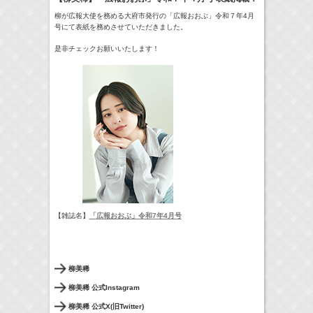
柳が広報大使を務める大府市発行の「広報おおぶ」令和７年4月
24:00-24:30
一緒にごはんをたべるだけ
真矢ミキ
号にて表紙を務めさせていただきました。
(
TV
)
是非チェックお願いいたします！
> More
【雑誌名】
「広報おおぶ」令和7年4月号
柳美稀
柳美稀 公式Instagram
柳美稀 公式X(旧Twitter)