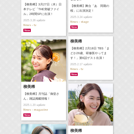
【柳美稀】3月27日（木）日
【柳美稀】舞台「あゝ同期の
本テレビ「THE突破ファイ
桜」に出演決定！
ル」2時間SPに出演！
update
2025.3.24
update
2025.3.26
News - stage
News - tv
柳美稀
【柳美稀】2月18日 TBS「ま
どか26歳、研修医やってま
す！」第6話ゲスト出演！
update
2025.2.17
News - tv
柳美稀
【柳美稀】月刊誌「御堂さ
ん」雑誌掲載情報！
update
2025.1.20
News - magazine
柳美稀