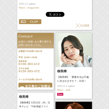
update
2025.4.3
News - magazine
柳美稀
【柳美稀】「愛妻弁当は不倫
に含まれますか？」出演！
update
2025.12.4
News - web
柳美稀
【柳美稀】5月22日（木）日
本テレビ「THE突破ファイ