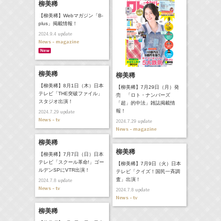
柳美稀
【柳美稀】Webマガジン「B-
plus」掲載情報！
update
2024.9.4
News - magazine
柳美稀
柳美稀
【柳美稀】8月1日（木）日本
【柳美稀】7月29日（月）発
テレビ「THE突破ファイル」
売 「ロト・ナンバーズ
スタジオ出演！
「超」的中法」雑誌掲載情
報！
update
2024.7.29
News - tv
update
2024.7.29
News - magazine
柳美稀
柳美稀
【柳美稀】7月7日（日）日本
テレビ「スクール革命!」ゴー
【柳美稀】7月9日（火）日本
ルデンSPにVTR出演！
テレビ「クイズ！国民一斉調
査」出演！
update
2024.7.8
News - tv
update
2024.7.8
News - tv
柳美稀