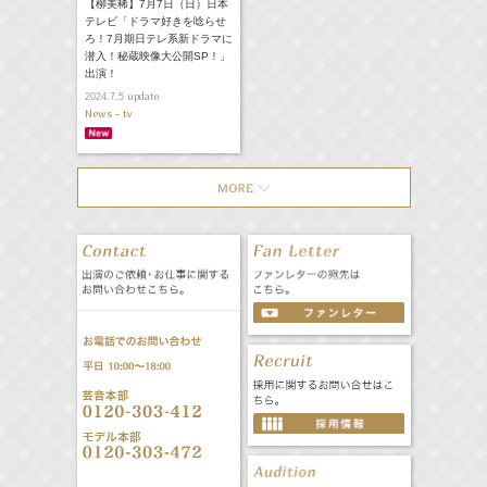
【柳美稀】7月7日（日）日本
テレビ「ドラマ好きを唸らせ
ろ！7月期日テレ系新ドラマに
潜入！秘蔵映像大公開SP！」
出演！
update
2024.7.5
News - tv