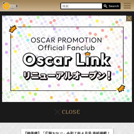
8/6(Thu)
イベント
販売情報
本日の出演情報
【柳美稀】「広報おおぶ」令和７年４月号 表紙掲載！