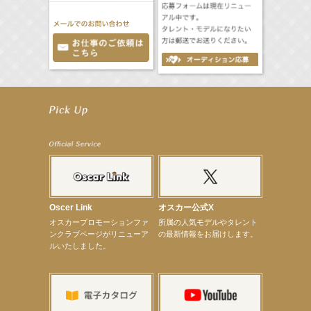
【笛木優子】9月13日（木）ドラマ『大空港〜GATE24〜』ゲスト出演決定！
【前川泰之】舞台「グレンギャリー・グレンロス」公演詳細解禁！
【武井咲】ENFÖLD 2026 PF/FW archetypeに登場！
【elfin’】7thシングル『全世界』がFMたいはくでO.A.決定♪
【elfin’】7thシングル『全世界』がFM-UUでO.A.決定♪
【elfin’】8月16日（日）「全世界」発売記念イベント決定！
【elfin’】7thシングル『全世界』がFM TANABEでO.A.決定♪
【昆虫ハンター牧田習】宝塚市立手塚治虫記念館トークショー＆宝塚文化芸術センター昆虫展示イ
ベント
【昆虫ハンター牧田習】8月13日（木）プライムツリー赤池「ふれあい昆虫フェスティバル」トーク
ショーゲスト出演！
Oscer Link
オスカー公式X
【井頭愛海】『小さなお葬式』TV-CM出演！
オスカープロモーションファ
所属の人気モデルやタレント
【定本楓馬】WEB DIGVII 連載企画『東京23時』に登場！
ンクラブページがリニューア
の最新情報をお届けします。
【髙橋ひかる】7月雑誌掲載情報
ルいたしました。
【elfin’】7thシングル『全世界』がFMふくろうでパワープレイO.A.決定
【上戸彩】「サントリードリームマッチ2026」 始球式
【上戸彩】サントリー「−196」新CM出演！
【elfin’】【小倉舞子】8月9日（日）「MxM’s produce event vol.14」に出演決定！
【elfin’】【辻美優】8月28日（金）「辻美優(elfin’)グレイテスト・ショー」に出演決定！
【elfin’】9月27日（日）「Beauty Voice Theater Reboot Vol.3」開催決定！