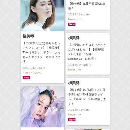
【柳美稀】丸井産業 新CM出
演！
update
2024.12.2
News - cm
柳美稀
柳美稀
【ご視聴いただきありがとう
【ご視聴いただきありがとう
ございました！】【柳美稀】
ございました！】【柳美稀】
TVerオリジナルドラマ「おっ
テレビ朝日「相棒
ちゃんキッチン」最終回に出
Season23」に出演！
演！
update
2024.10.29
update
2024.11.12
News - tv
News - tv,web
柳美稀
【柳美稀】10月3日（木）日
本テレビ「THE突破ファイ
ル」2時間SP VTR出演しま
す！
update
2024.10.2
News - tv