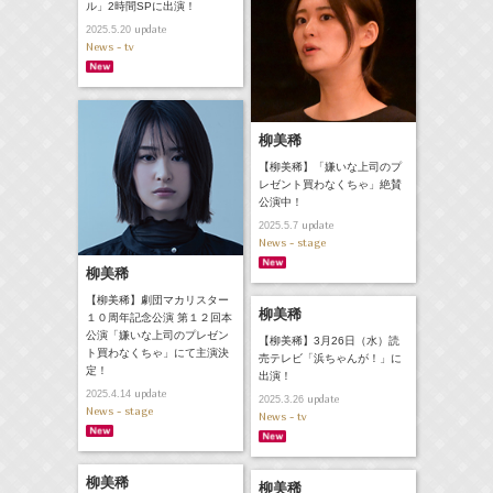
ル」2時間SPに出演！
update
2025.5.20
News - tv
柳美稀
【柳美稀】「嫌いな上司のプ
レゼント買わなくちゃ」絶賛
公演中！
update
2025.5.7
News - stage
柳美稀
【柳美稀】劇団マカリスター
柳美稀
１０周年記念公演 第１２回本
公演「嫌いな上司のプレゼン
【柳美稀】3月26日（水）読
ト買わなくちゃ」にて主演決
売テレビ「浜ちゃんが！」に
定！
出演！
update
2025.4.14
update
2025.3.26
News - stage
News - tv
柳美稀
柳美稀