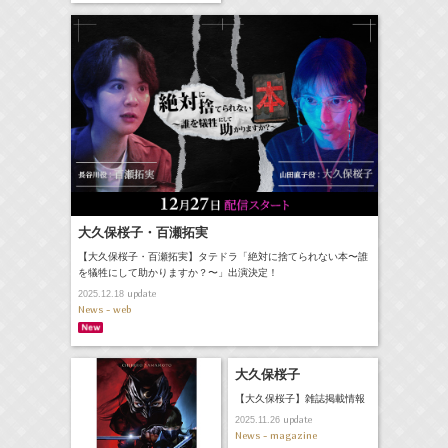
大久保桜子・百瀬拓実
【大久保桜子・百瀬拓実】タテドラ「絶対に捨てられない本〜誰
を犠牲にして助かりますか？〜」出演決定！
update
2025.12.18
News - web
大久保桜子
【大久保桜子】雑誌掲載情報
update
2025.11.26
News - magazine