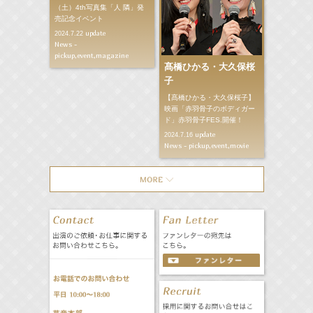
（土）4th写真集「人 隣」発
売記念イベント
update
2024.7.22
News -
pickup,event,magazine
髙橋ひかる・大久保桜
子
【髙橋ひかる・大久保桜子】
映画「赤羽骨子のボディガー
ド」赤羽骨子FES.開催！
update
2024.7.16
News - pickup,event,movie