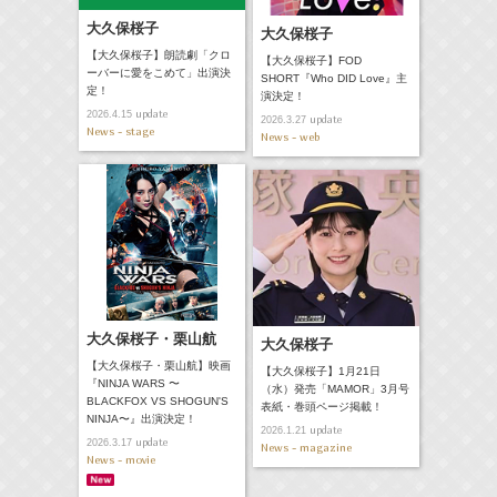
大久保桜子
大久保桜子
【大久保桜子】朗読劇「クロ
【大久保桜子】FOD
ーバーに愛をこめて」出演決
SHORT『Who DID Love』主
定！
演決定！
update
2026.4.15
update
2026.3.27
News - stage
News - web
大久保桜子・栗山航
大久保桜子
【大久保桜子・栗山航】映画
【大久保桜子】1月21日
『NINJA WARS 〜
（水）発売「MAMOR」3月号
BLACKFOX VS SHOGUN'S
表紙・巻頭ページ掲載！
NINJA〜』出演決定！
update
2026.1.21
update
2026.3.17
News - magazine
News - movie