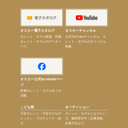
【上戸彩】「サントリードリームマッチ2026」 始球式
【上戸彩】サントリー「−196」新CM出演！
【elfin’】【小倉舞子】8月9日（日）「MxM’s produce event vol.14」に出演決定！
【elfin’】【辻美優】8月28日（金）「辻美優(elfin’)グレイテスト・ショー」に出演決定！
【elfin’】9月27日（日）「Beauty Voice Theater Reboot Vol.3」開催決定！
【本田紗来】「Ray」9月号発売中！
オスカー電子カタログ
オスカーチャンネル
【宇垣美里】「マンガ【推しの子】展‐星のキセキ‐」オープニングイベント
次のページへ
タレント・モデル検索。所属
公式YouTubeチャンネル。タ
タレント・モデルのデータベ
レント・モデルのオリジナル
ース。
映像。
オスカー公式facebookペー
ジ
所属タレント・モデル日々の
活動。
こども部
オーディション
子役タレント・子役モデルの
タレント・モデルになりたい
レッスン・プロデュース・紹
方、随時受付中！応募資格、
介。
応募方法など。