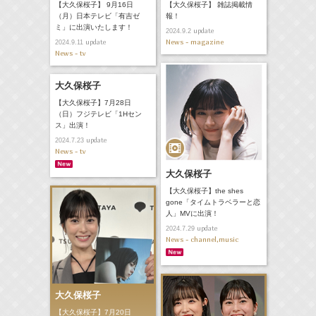
【大久保桜子】 9月16日
【大久保桜子】 雑誌掲載情
（月）日本テレビ「有吉ゼ
報！
ミ」に出演いたします！
update
2024.9.2
News - magazine
update
2024.9.11
News - tv
大久保桜子
【大久保桜子】7月28日
（日）フジテレビ「1Hセン
ス」出演！
update
2024.7.23
News - tv
大久保桜子
【大久保桜子】the shes
gone「タイムトラベラーと恋
人」MVに出演！
update
2024.7.29
News - channel,music
大久保桜子
【大久保桜子】7月20日