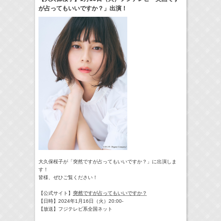
が占ってもいいですか？」出演！
24:00-24:30
一緒にごはんをたべるだけ
真矢ミキ
(
TV
)
> More
大久保桜子が「突然ですが占ってもいいですか？」に出演しま
す！
皆様、ぜひご覧ください！
【公式サイト】
突然ですが占ってもいいですか？
【日時】2024年1月16日（火）20:00-
【放送】フジテレビ系全国ネット