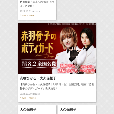
特別授業「未来への”カギ”見つ
け」に登壇！
update
2024.10.31
News - event
髙橋ひかる・大久保桜子
【髙橋ひかる・大久保桜子】8月2日（金）全国公開、映画「赤羽
骨子のボディガード」出演決定！
update
2024.10.30
News - movie
大久保桜子
大久保桜子