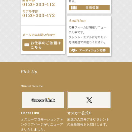
【笛木優子】9月13日（木）ドラマ『大空港〜GATE24〜』ゲスト出演決定！
【前川泰之】舞台「グレンギャリー・グレンロス」公演詳細解禁！
【武井咲】ENFÖLD 2026 PF/FW archetypeに登場！
【elfin’】7thシングル『全世界』がFMたいはくでO.A.決定♪
【elfin’】7thシングル『全世界』がFM-UUでO.A.決定♪
【elfin’】8月16日（日）「全世界」発売記念イベント決定！
【elfin’】7thシングル『全世界』がFM TANABEでO.A.決定♪
【昆虫ハンター牧田習】宝塚市立手塚治虫記念館トークショー＆宝塚文化芸術センター昆虫展示イ
ベント
【昆虫ハンター牧田習】8月13日（木）プライムツリー赤池「ふれあい昆虫フェスティバル」トーク
ショーゲスト出演！
Oscer Link
オスカー公式X
【井頭愛海】『小さなお葬式』TV-CM出演！
オスカープロモーションファ
所属の人気モデルやタレント
【定本楓馬】WEB DIGVII 連載企画『東京23時』に登場！
ンクラブページがリニューア
の最新情報をお届けします。
【髙橋ひかる】7月雑誌掲載情報
ルいたしました。
【elfin’】7thシングル『全世界』がFMふくろうでパワープレイO.A.決定