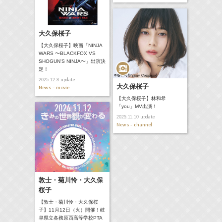
大久保桜子
【大久保桜子】映画「NINJA
WARS 〜BLACKFOX VS
SHOGUN'S NINJA〜」出演決
定！
update
2025.12.8
大久保桜子
News - movie
【大久保桜子】林和希
「you」MV出演！
update
2025.11.10
News - channel
敦士・菊川怜・大久保
桜子
【敦士・菊川怜・大久保桜
子】11月12日（火）開催！岐
阜県立各務原西高等学校PTA