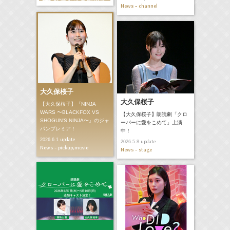
News - channel
大久保桜子
大久保桜子
【大久保桜子】『NINJA
WARS 〜BLACKFOX VS
【大久保桜子】朗読劇「クロ
SHOGUN'S NINJA〜』のジャ
ーバーに愛をこめて」上演
パンプレミア！
中！
update
2026.6.1
update
2026.5.8
News - pickup,movie
News - stage