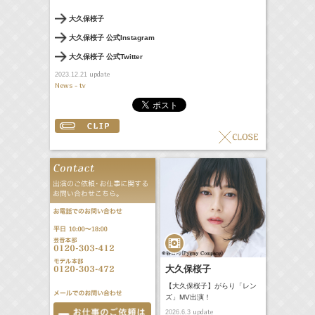
大久保桜子
大久保桜子 公式Instagram
大久保桜子 公式Twitter
update
2023.12.21
News - tv
大久保桜子
【大久保桜子】がらり「レン
ズ」MV出演！
update
2026.6.3