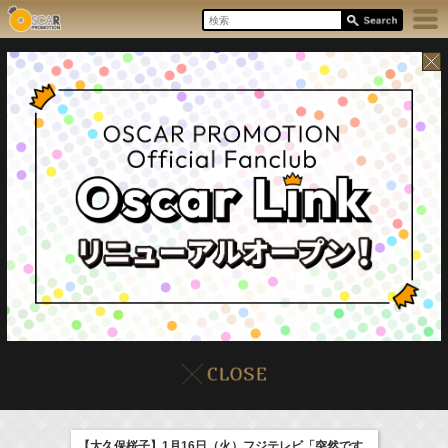
8/6(Thu)
イベント
販売情報
本日の出演情報
【大久保桜子】1月16日（火）フジテレビ「突然です