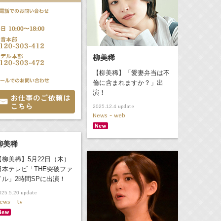
柳美稀
【柳美稀】「愛妻弁当は不
倫に含まれますか？」出
演！
update
2025.12.4
News - web
柳美稀
【柳美稀】5月22日（木）
日本テレビ「THE突破ファ
イル」2時間SPに出演！
update
025.5.20
ews - tv