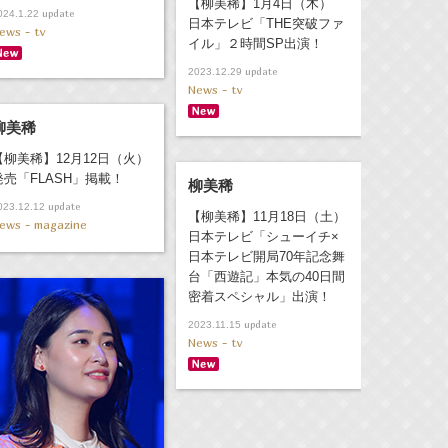
【柳美稀】1月4日（木）
update
024.1.22
日本テレビ「THE突破ファ
ews - tv
イル」２時間SP出演！
update
2023.12.29
News - tv
柳美稀
【柳美稀】12月12日（火）
発売「FLASH」掲載！
柳美稀
update
023.12.12
【柳美稀】11月18日（土）
ews - magazine
日本テレビ「シューイチ×
日本テレビ開局70年記念舞
台「西遊記」本気の40日間
密着スペシャル」出演！
update
2023.11.15
News - tv