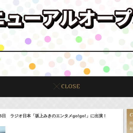
5日 ラジオ日本「坂上みきのエンタメgo!go!」に出演！