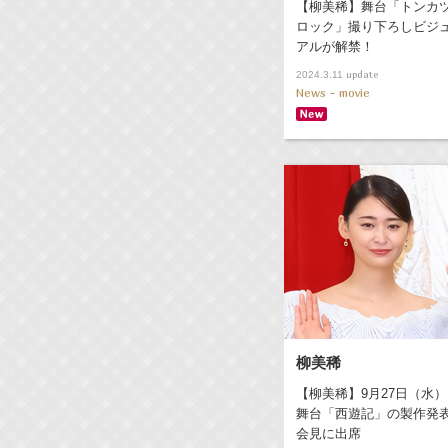
【柳美稀】舞台「トンカ
ロック」撮り下ろしビジ
アルが解禁！
update
2024.3.11
News - movie
柳美稀
【柳美稀】9月27日（水）
舞台「西遊記」の製作発
会見に出席