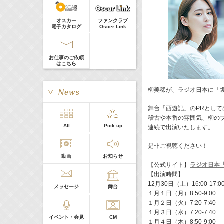
髙橋ひかる
Guest
18:30-18:56
(
TV
)
オスカー
ファンクラブ
一泊家族
電子カタログ
Oscer Link
河北麻友子
19:30-19:45
(
Radio
)
宮﨑香蓮の聴いてみらんね！
お仕事のご依頼
宮﨑香蓮
はこちら
21:00 -21:30
(
Radio
)
藤田ニコルのニコニチ
藤田ニコル
柳美稀が、ラジオ日本に「坂
舞台「西遊記」のPRとし
稽古や本番の雰囲気、柳の
> More
All
Pick up
連続で出演いたします。
本日の出演
是非ご視聴ください！
動画
お知らせ
５０音順
【公式サイト】
ラジオ日本「
【出演時間】
12月30日（土）16:00-17:
メッセージ
舞台
１月１日（月）8:50-9:00
１月２日（火）7:20-7:40
１月３日（水）7:20-7:40
イベント・会見
CM
１月４日（木）8:50-9:00