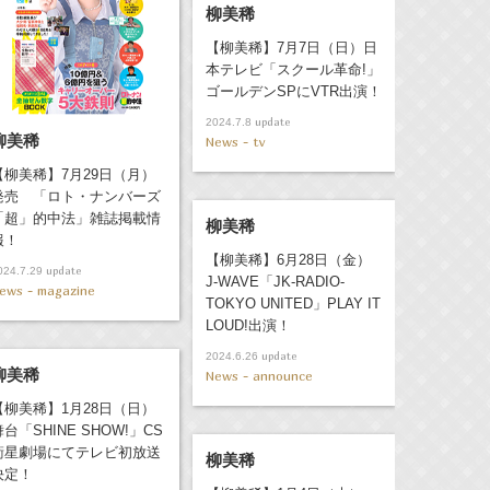
柳美稀
【柳美稀】7月7日（日）日
本テレビ「スクール革命!」
ゴールデンSPにVTR出演！
update
2024.7.8
柳美稀
News - tv
【柳美稀】7月29日（月）
発売 「ロト・ナンバーズ
「超」的中法」雑誌掲載情
柳美稀
報！
【柳美稀】6月28日（金）
update
024.7.29
J-WAVE「JK-RADIO-
ews - magazine
TOKYO UNITED」PLAY IT
LOUD!出演！
update
2024.6.26
柳美稀
News - announce
【柳美稀】1月28日（日）
舞台「SHINE SHOW!」CS
衛星劇場にてテレビ初放送
柳美稀
決定！