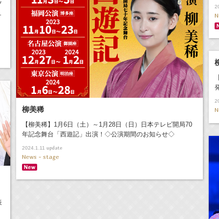
ツ
2
ュ
N
2
柳美稀
N
【柳美稀】1月6日（土）～1月28日（日）日本テレビ開局70
年記念舞台「西遊記」出演！◇公演期間のお知らせ◇
update
2024.1.11
News - stage
表