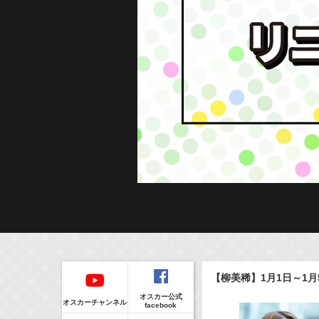
Regular
本日の出演情報
イベント
【柳美稀】1月1日～1月
CLIP
8/8(Sat)
販売情報
オスカー公式
17:55-18:00
(
Radio
)
オスカーチャンネル
facebook
ラジオドラマ「一建設presents おうちのはなし」