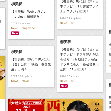
【柳美稀】8月1日（木）日
柳美稀
本テレビ「THE突破ファイ
ル」スタジオ出演！
【柳美稀】Webマガジン
「B-plus」掲載情報！
update
2024.7.29
日
News - tv
update
2024.9.4
一
News - magazine
柳美稀
【柳美稀】7月7日（日）日
柳美稀
本テレビ「ドラマ好きを唸
【柳美稀】2023年10月13日
らせろ！7月期日テレ系新
2
（金）公開！ 映画「春画先
ドラマに潜入！秘蔵映像大
N
生」出演！
公開SP！」出演！
update
update
2024.3.29
2024.7.5
News - movie
News - tv