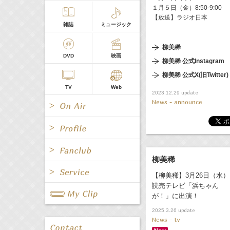
１月５日（金）8:50-9:00
【放送】ラジオ日本
雑誌
ミュージック
柳美稀
DVD
映画
柳美稀 公式Instagram
柳美稀 公式X(旧Twitter)
TV
Web
update
2023.12.29
News - announce
柳美稀
All
女優/タレント
All
TV
【柳美稀】3月26日（水）
All
Fanclub Page
読売テレビ「浜ちゃん
グループ
歌手
が！」に出演！
Radio
Web
All
関連事業
update
2025.3.26
News - tv
男優/タレント
キャスター/レポーター