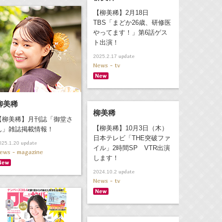
【柳美稀】2月18日
TBS「まどか26歳、研修医
やってます！」第6話ゲス
ト出演！
update
2025.2.17
News - tv
柳美稀
柳美稀
【柳美稀】月刊誌「御堂さ
【柳美稀】10月3日（木）
ん」雑誌掲載情報！
日本テレビ「THE突破ファ
update
025.1.20
イル」2時間SP VTR出演
ews - magazine
します！
update
2024.10.2
News - tv