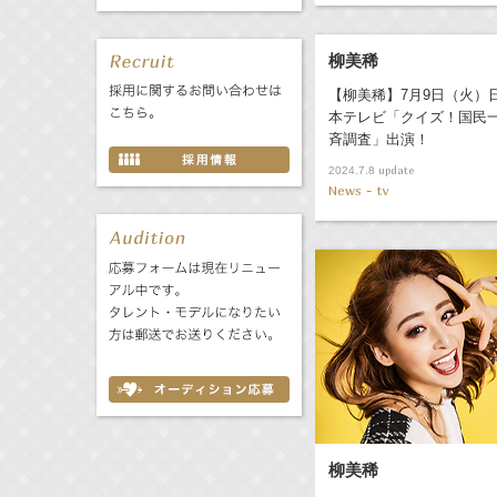
柳美稀
【柳美稀】7月9日（火）
本テレビ「クイズ！国民
斉調査」出演！
update
2024.7.8
News - tv
柳美稀