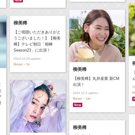
柳美稀
【ご視聴いただきありがと
うございました！】【柳美
稀】テレビ朝日「相棒
Season23」に出演！
update
2024.10.29
News - tv
柳美稀
【柳美稀】丸井産業 新CM
と
出演！
2
美
N
update
2024.12.2
マ
News - cm
最
柳美稀