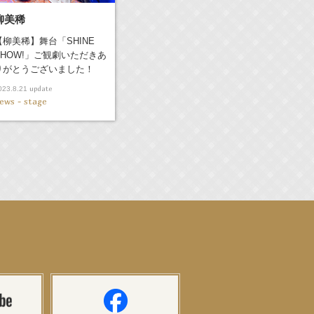
柳美稀
【柳美稀】舞台「SHINE
SHOW!」ご観劇いただきあ
りがとうございました！
update
023.8.21
ews - stage