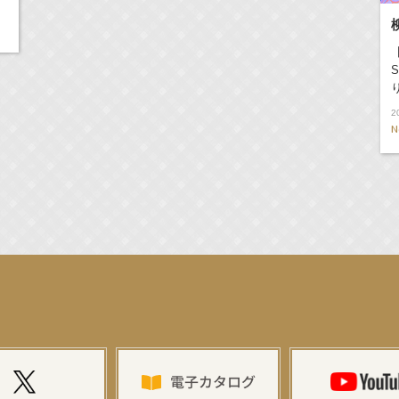
2
N
演決定！