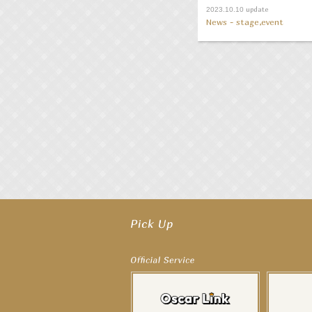
update
2023.10.10
News - stage,event
【井頭愛海】『NEXCO西日本』TV-CM開始
【工藤綾乃】8月7日（金）スタート FOD SHORT『女優は毛穴まで嘘をつく』出
【笛木優子】8月13日（木）ドラマ『大空港〜GATE24〜』ゲスト出演決定！
【前川泰之】舞台「グレンギャリー・グレンロス」公演詳細解禁！
【武井咲】ENFÖLD 2026 PF/FW archetypeに登場！
【elfin’】7thシングル『全世界』がFMたいはくでO.A.決定♪
【elfin’】7thシングル『全世界』がFM-UUでO.A.決定♪
【elfin’】8月16日（日）「全世界」発売記念イベント決定！
【elfin’】7thシングル『全世界』がFM TANABEでO.A.決定♪