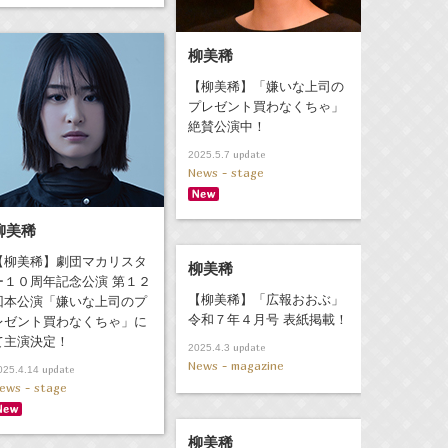
柳美稀
【柳美稀】「嫌いな上司の
プレゼント買わなくちゃ」
絶賛公演中！
update
2025.5.7
News - stage
柳美稀
【柳美稀】劇団マカリスタ
柳美稀
ー１０周年記念公演 第１２
【柳美稀】「広報おおぶ」
回本公演「嫌いな上司のプ
令和７年４月号 表紙掲載！
レゼント買わなくちゃ」に
て主演決定！
update
2025.4.3
News - magazine
update
025.4.14
ews - stage
柳美稀