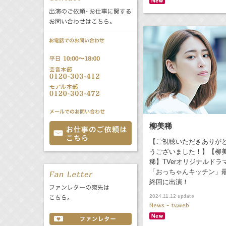
公式サービス
バラエティ
声優
All
TV
文化事業部
クリエイター
Radio
Web
誕生日 8/8
All
TV
柳美稀
あ
か
さ
【ご視聴いただきありが
た
な
は
Radio
Web
うございました！】【柳
ま
や
ら
稀】TVerオリジナルドラ
「おっちゃんキッチン」
わ
終回に出演！
update
2024.11.12
News - tv,web