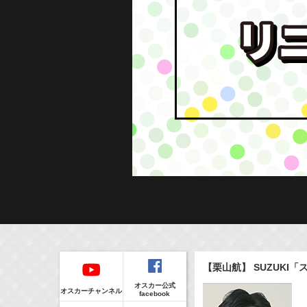
Regular
本日の出演情報
イベント
【栗山航】 SUZUKI
CLIP
8/8(Sat)
販売情報
オスカー公式
17:55-18:00
(
Radio
)
オスカーチャンネル
facebook
ラジオドラマ「一建設presents おうちのはなし」