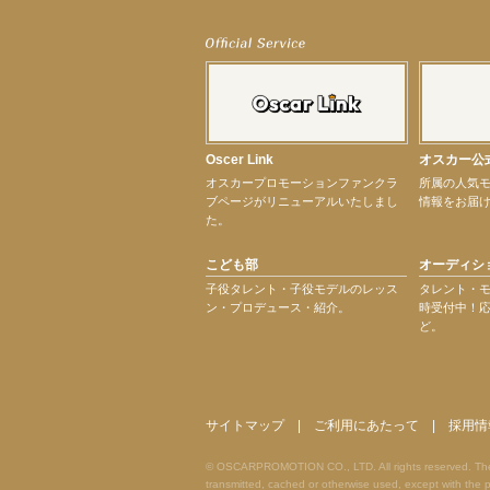
【前川泰之】舞台「グレンギャリー・グレンロス」公演詳細解禁！
【武井咲】ENFÖLD 2026 PF/FW archetypeに登場！
【elfin’】7thシングル『全世界』がFMたいはくでO.A.決定♪
【elfin’】7thシングル『全世界』がFM-UUでO.A.決定♪
【elfin’】8月16日（日）「全世界」発売記念イベント決定！
【elfin’】7thシングル『全世界』がFM TANABEでO.A.決定♪
【昆虫ハンター牧田習】宝塚市立手塚治虫記念館トークショー＆宝塚文化芸術セン
Oscer Link
オスカー公
【昆虫ハンター牧田習】8月13日（木）プライムツリー赤池「ふれあい昆虫フェス
オスカープロモーションファンクラ
所属の人気
【井頭愛海】『小さなお葬式』TV-CM出演！
ブページがリニューアルいたしまし
情報をお届
【定本楓馬】WEB DIGVII 連載企画『東京23時』に登場！
た。
【髙橋ひかる】7月雑誌掲載情報
【elfin’】7thシングル『全世界』がFMふくろうでパワープレイO.A.決定
こども部
オーディシ
【上戸彩】「サントリードリームマッチ2026」 始球式
【上戸彩】サントリー「−196」新CM出演！
子役タレント・子役モデルのレッス
タレント・
ン・プロデュース・紹介。
時受付中！
【elfin’】【小倉舞子】8月9日（日）「MxM’s produce event vol.14」に出演決定！
ど。
【elfin’】【辻美優】8月28日（金）「辻美優(elfin’)グレイテスト・ショー」に出
【elfin’】9月27日（日）「Beauty Voice Theater Reboot Vol.3」開催決定！
次のページへ
サイトマップ
|
ご利用にあたって
|
採用情
© OSCARPROMOTION CO., LTD. All rights reserved. The ma
transmitted, cached or otherwise used, except with t