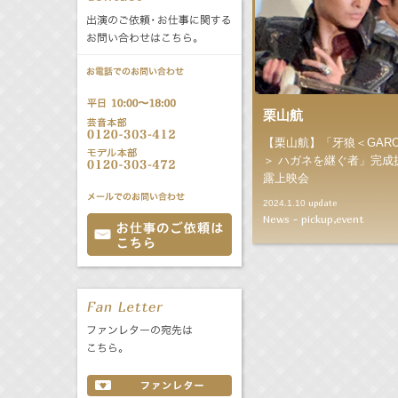
公式サービス
バラエティ
声優
All
TV
文化事業部
クリエイター
Radio
Web
栗山航
【栗山航】「牙狼＜GAR
誕生日 8/8
＞ ハガネを継ぐ者」完成
露上映会
update
2024.1.10
All
TV
News - pickup,event
あ
か
さ
た
な
は
Radio
Web
ま
や
ら
わ