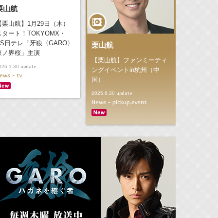
栗山航
【栗山航】1月29日（木）
スタート！TOKYOMX・
BS日テレ「牙狼〈GARO〉
栗山航
東ノ界桜」主演
【栗山航】ファンミーティ
update
026.1.30
ングイベントin杭州（中
ews - tv
国）
update
2025.6.30
News - pickup,event