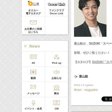
髙橋ひかる
Guest
18:30-18:56
(
TV
)
オスカー
ファンクラブ
一泊家族
電子カタログ
Oscer Link
河北麻友子
19:30-19:45
(
Radio
)
宮﨑香蓮の聴いてみらんね！
お仕事のご依頼
宮﨑香蓮
はこちら
21:00 -21:30
(
Radio
)
藤田ニコルのニコニチ
栗山航が、
SUZUKI「スペ
藤田ニコル
皆様、ぜひご覧ください！
【カタログ】
SUZUKI「
スペ
> More
All
Pick up
本日の出演
栗山航
動画
お知らせ
５０音順
update
2024.1.5
News - magazine
メッセージ
舞台
イベント・会見
CM