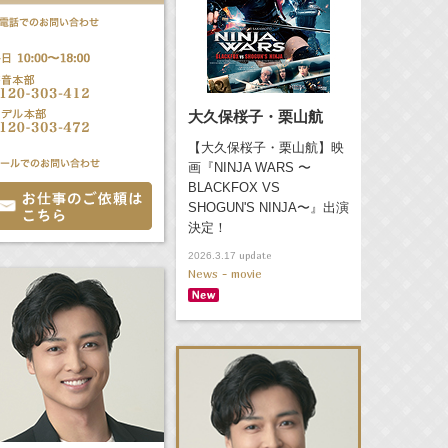
大久保桜子・栗山航
【大久保桜子・栗山航】映
画『NINJA WARS 〜
BLACKFOX VS
SHOGUN'S NINJA〜』出演
決定！
update
2026.3.17
News - movie