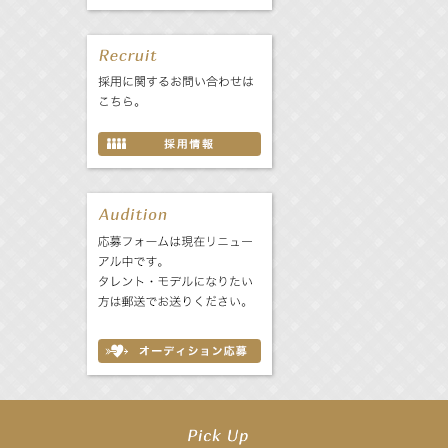
【井頭愛海】『NEXCO西日本』TV-CM開始
【工藤綾乃】8月7日（金）スタート FOD SHORT『女優は毛穴まで嘘をつく』出
【笛木優子】8月13日（木）ドラマ『大空港〜GATE24〜』ゲスト出演決定！