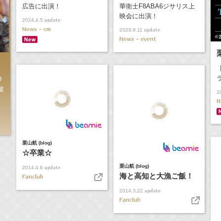
広告に出演！
華衛士F8ABA6ジサリス上
映会に出演！
update
2024.4.5
News - cm
update
2023.9.11
News - event
O
披
2
N
栗山航 (blog)
☆卒業☆
栗山航 (blog)
update
2014.4.6
海と高知と大漁ご飯！
Fanclub
update
2014.3.22
Fanclub