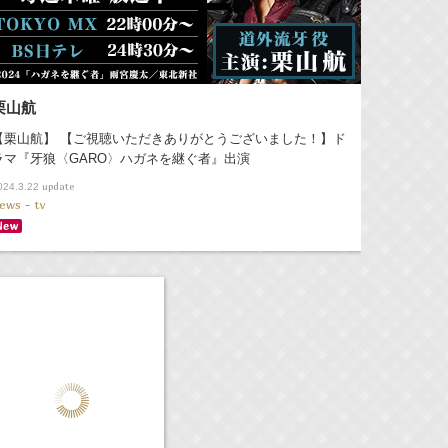
栗山航
【栗山航】 【ご視聴いただきありがとうございました！】ド
ラマ『牙狼〈GARO〉ハガネを継ぐ者』出演
update
024.3.22
ews - tv