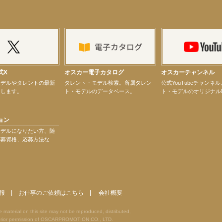
ター昆虫展示イベント
式X
オスカー電子カタログ
オスカーチャンネル
ティバル」トークショーゲスト出演！
モデルやタレントの最新
タレント・モデル検索。所属タレン
公式YouTubeチャンネ
けします。
ト・モデルのデータベース。
ト・モデルのオリジナル
ョン
モデルになりたい方、随
応募資格、応募方法な
演決定！
報
|
お仕事のご依頼はこちら
|
会社概要
terial on this site may not be reproduced, distributed,
he prior permission of OSCARPROMOTION CO., LTD.