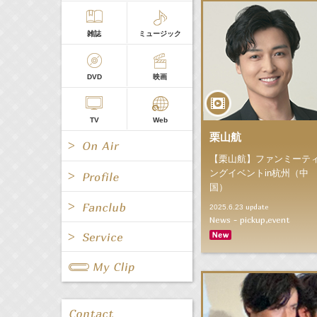
雑誌
ミュージック
DVD
映画
TV
Web
栗山航
【栗山航】ファンミーテ
ングイベントin杭州（中
国）
update
2025.6.23
News - pickup,event
All
女優/タレント
All
TV
All
Fanclub Page
グループ
歌手
Radio
Web
All
関連事業
男優/タレント
キャスター/レポーター