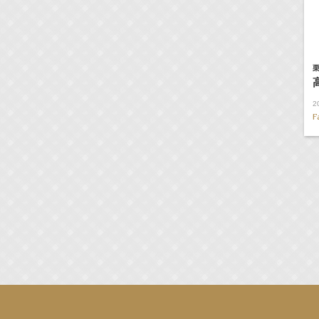
栗
2
F
演決定！