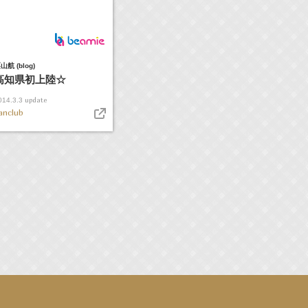
山航 (blog)
高知県初上陸☆
update
014.3.3
anclub