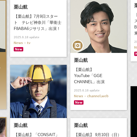
栗山航
【栗山航】7月9日スター
ト テレビ神奈川「華衛士
F8ABA6ジサリス」出演！
update
2025.6.18
2
News - tv
N
栗山航
ィ
【栗山航】
YouTube「GGE
CHANNEL」出演
update
2025.6.16
News - channel,web
栗山航
栗山航
【栗山航】「CONSAIT」
【栗山航】 9月10日（日）