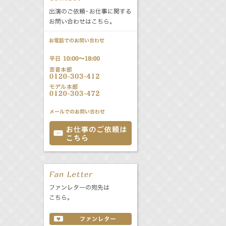
公式サービス
バラエティ
声優
All
TV
文化事業部
クリエイター
Radio
Web
誕生日 8/7
All
TV
あ
か
さ
た
な
は
Radio
Web
ま
や
ら
わ