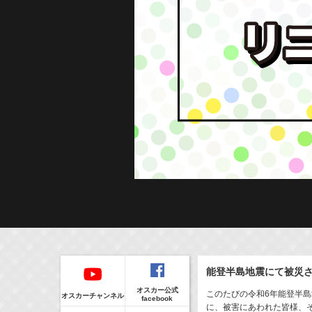
Regular
本日の出演情報
イベント
能登半島地震にて被災
CLIP
8/7(Fri)
販売情報
オスカー公式
17:10-17:30
(
Radio
)
このたびの令和6年能登半
オスカーチャンネル
facebook
河北麻友子のマユコレ！
に、被害にあわれた皆様、