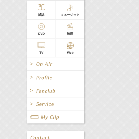
雑誌
ミュージック
DVD
映画
TV
Web
All
女優/タレント
All
TV
All
Fanclub Page
グループ
歌手
Radio
Web
All
関連事業
男優/タレント
キャスター/レポーター