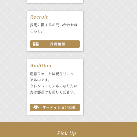
【工藤綾乃】8月7日（金）スタート FOD SHORT『女優は毛穴まで嘘をつく』出
【笛木優子】8月13日（木）ドラマ『大空港〜GATE24〜』ゲスト出演決定！
【前川泰之】舞台「グレンギャリー・グレンロス」公演詳細解禁！