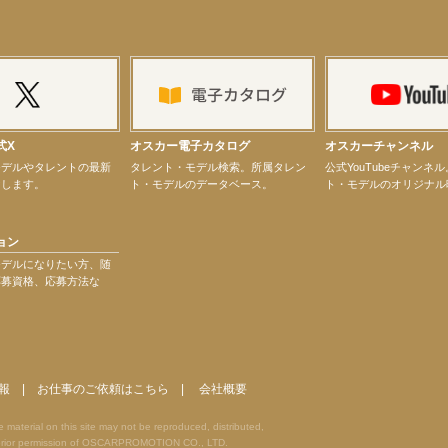
ター昆虫展示イベント
ティバル」トークショーゲスト出演！
式X
オスカー電子カタログ
オスカーチャンネル
モデルやタレントの最新
タレント・モデル検索。所属タレン
公式YouTubeチャンネ
けします。
ト・モデルのデータベース。
ト・モデルのオリジナル
ョン
モデルになりたい方、随
応募資格、応募方法な
演決定！
報
|
お仕事のご依頼はこちら
|
会社概要
terial on this site may not be reproduced, distributed,
he prior permission of OSCARPROMOTION CO., LTD.