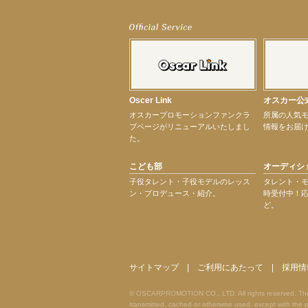
【武井咲】ENFÖLD 2026 PF/FW archetypeに登場！
【elfin’】7thシングル『全世界』がFMたいはくでO.A.決定♪
【elfin’】7thシングル『全世界』がFM-UUでO.A.決定♪
【elfin’】8月16日（日）「全世界」発売記念イベント決定！
【elfin’】7thシングル『全世界』がFM TANABEでO.A.決定♪
【昆虫ハンター牧田習】宝塚市立手塚治虫記念館トークショー＆宝塚文化芸術セン
【昆虫ハンター牧田習】8月13日（木）プライムツリー赤池「ふれあい昆虫フェス
Oscer Link
オスカー公
【井頭愛海】『小さなお葬式』TV-CM出演！
オスカープロモーションファンクラ
所属の人気
【定本楓馬】WEB DIGVII 連載企画『東京23時』に登場！
ブページがリニューアルいたしまし
情報をお届
【髙橋ひかる】7月雑誌掲載情報
た。
【elfin’】7thシングル『全世界』がFMふくろうでパワープレイO.A.決定
【上戸彩】「サントリードリームマッチ2026」 始球式
こども部
オーディシ
【上戸彩】サントリー「−196」新CM出演！
【elfin’】【小倉舞子】8月9日（日）「MxM’s produce event vol.14」に出演決定！
子役タレント・子役モデルのレッス
タレント・
ン・プロデュース・紹介。
時受付中！
【elfin’】【辻美優】8月28日（金）「辻美優(elfin’)グレイテスト・ショー」に出
ど。
【elfin’】9月27日（日）「Beauty Voice Theater Reboot Vol.3」開催決定！
【本田紗来】「Ray」9月号発売中！
次のページへ
サイトマップ
|
ご利用にあたって
|
採用情
© OSCARPROMOTION CO., LTD. All rights reserved. The ma
transmitted, cached or otherwise used, except with t