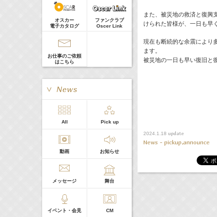
河北麻友子
Guest
22:00-
(
TV
)
また、被災地の救済と復興
オスカー
ファンクラブ
けられた皆様が、一日も早
Tシャツが乾くまで
電子カタログ
Oscer Link
庄司浩平
現在も断続的な余震により
ます。
お仕事のご依頼
被災地の一日も早い復旧と
はこちら
> More
All
Pick up
本日の出演
update
2024.1.18
News - pickup,announce
動画
お知らせ
５０音順
メッセージ
舞台
イベント・会見
CM