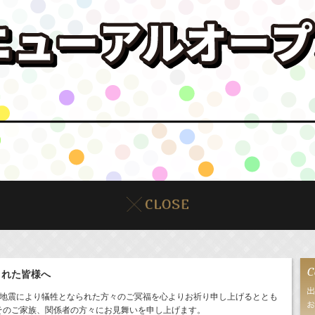
された皆様へ
島地震により犠牲となられた方々のご冥福を心よりお祈り申し上げるととも
そのご家族、関係者の方々にお見舞いを申し上げます。