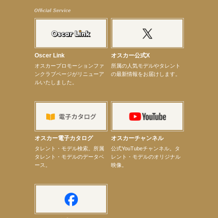
【武井咲】ENFÖLD 2026 PF/FW archetypeに登場！
【elfin’】7thシングル『全世界』がFMたいはくでO.A.決定♪
【elfin’】7thシングル『全世界』がFM-UUでO.A.決定♪
【elfin’】8月16日（日）「全世界」発売記念イベント決定！
【elfin’】7thシングル『全世界』がFM TANABEでO.A.決定♪
【昆虫ハンター牧田習】宝塚市立手塚治虫記念館トークショー＆宝塚文化芸術センター昆虫展示イ
ベント
Oscer Link
オスカー公式X
【昆虫ハンター牧田習】8月13日（木）プライムツリー赤池「ふれあい昆虫フェスティバル」トーク
オスカープロモーションファ
所属の人気モデルやタレント
ショーゲスト出演！
ンクラブページがリニューア
の最新情報をお届けします。
【井頭愛海】『小さなお葬式』TV-CM出演！
ルいたしました。
【定本楓馬】WEB DIGVII 連載企画『東京23時』に登場！
【髙橋ひかる】7月雑誌掲載情報
【elfin’】7thシングル『全世界』がFMふくろうでパワープレイO.A.決定
【上戸彩】「サントリードリームマッチ2026」 始球式
【上戸彩】サントリー「−196」新CM出演！
【elfin’】【小倉舞子】8月9日（日）「MxM’s produce event vol.14」に出演決定！
【elfin’】【辻美優】8月28日（金）「辻美優(elfin’)グレイテスト・ショー」に出演決定！
オスカー電子カタログ
オスカーチャンネル
【elfin’】9月27日（日）「Beauty Voice Theater Reboot Vol.3」開催決定！
次のページへ
タレント・モデル検索。所属
公式YouTubeチャンネル。タ
タレント・モデルのデータベ
レント・モデルのオリジナル
ース。
映像。