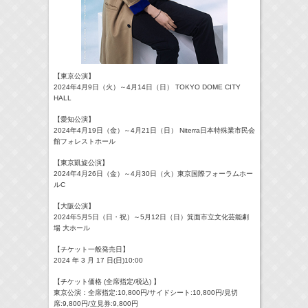
【東京公演】
2024年4月9日（火）～4月14日（日） TOKYO DOME CITY
HALL
【愛知公演】
2024年4月19日（金）～4月21日（日） Niterra日本特殊業市民会
館フォレストホール
【東京凱旋公演】
2024年4月26日（金）～4月30日（火）東京国際フォーラムホー
ルC
【大阪公演】
2024年5月5日（日・祝）～5月12日（日）箕面市立文化芸能劇
場 大ホール
【チケット一般発売日】
2024 年 3 月 17 日(日)10:00
【チケット価格 (全席指定/税込) 】
東京公演：全席指定:10,800円/サイドシート:10,800円/見切
席:9,800円/立見券:9,800円