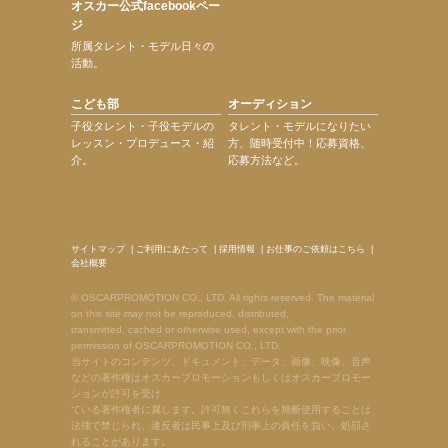
オスカー公式facebookペー
ジ
所属タレント・モデル日々の
活動。
こども部
オーディション
子役タレント・子役モデルの
タレント・モデルになりたい
レッスン・プロデュース・紹
方、随時受付中！応募資格、
介。
応募方法など。
サイトマップ
|
ご利用にあたって
|
採用情報
|
お仕事のご依頼はこちら
|
会社概要
© OSCARPROMOTION CO., LTD. All rights reserved. The material
on this site may not be reproduced, distributed,
transmitted, cached or otherwise used, except with the prior
permission of OSCARPROMOTION CO., LTD.
当サイトのコンテンツ、ドキュメント、データ、画像、映像、音声
などの著作権はオスカープロモーションもしくはオスカープロモー
ションが許可を受け
ている著作権者に属します。許可無くこれらを無断使用することは
法律で禁じられ、違反者は民事上及び刑事上の責任を負い、処罰さ
れることがあります。