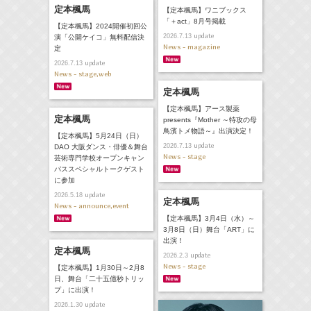
定本楓馬
【定本楓馬】ワニブックス
「＋act」8月号掲載
【定本楓馬】2024開催初回公
update
2026.7.13
演「公開ケイコ」無料配信決
News - magazine
定
update
2026.7.13
News - stage,web
定本楓馬
【定本楓馬】アース製薬
定本楓馬
presents『Mother ～特攻の母
鳥濱トメ物語～』出演決定！
【定本楓馬】5月24日（日）
update
2026.7.13
DAO 大阪ダンス・俳優＆舞台
News - stage
芸術専門学校オープンキャン
パススペシャルトークゲスト
に参加
update
2026.5.18
定本楓馬
News - announce,event
【定本楓馬】3月4日（水）～
3月8日（日）舞台「ART」に
出演！
定本楓馬
update
2026.2.3
News - stage
【定本楓馬】1月30日～2月8
日、舞台「二十五億秒トリッ
プ」に出演！
update
2026.1.30