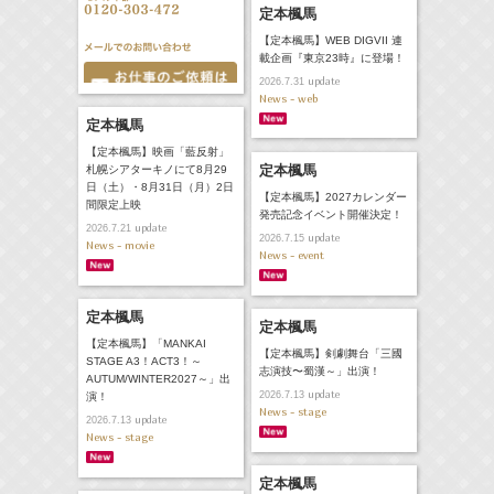
定本楓馬
【定本楓馬】WEB DIGVII 連
載企画『東京23時』に登場！
update
2026.7.31
News - web
定本楓馬
【定本楓馬】映画「藍反射」
定本楓馬
札幌シアターキノにて8月29
日（土）・8月31日（月）2日
【定本楓馬】2027カレンダー
間限定上映
発売記念イベント開催決定！
update
2026.7.21
update
2026.7.15
News - movie
News - event
定本楓馬
定本楓馬
【定本楓馬】「MANKAI
【定本楓馬】剣劇舞台「三國
STAGE A3！ACT3！～
志演技〜蜀漢～」出演！
AUTUM/WINTER2027～」出
update
2026.7.13
演！
News - stage
update
2026.7.13
News - stage
定本楓馬