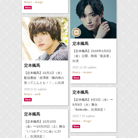
News - stage
定本楓馬
【定本楓馬】2026年3月6日
（金）公開、映画「藍反射」
出演
定本楓馬
update
2025.12.26
News - movie
【定本楓馬】10月1日（水）
配信番組「赤澤燈・陳内将の
笑ってじんとも！！」に出演
update
2025.9.22
定本楓馬
News - web
【定本楓馬】9月3日（水）〜
9月9日（火）舞台
「Belleville」出演決定！
定本楓馬
update
2025.7.25
News - stage
【定本楓馬】10月10日
（金）〜10月25日（土）舞台
「いつかアイツに会いに行
く」出演決定！