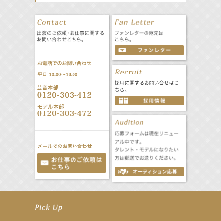
【井頭愛海】『NEXCO西日本』TV-CM開始
【工藤綾乃】8月7日（金）スタート FOD SHORT『女優は毛穴まで嘘をつく』出演決定！
【笛木優子】8月13日（木）ドラマ『大空港〜GATE24〜』ゲスト出演決定！
【前川泰之】舞台「グレンギャリー・グレンロス」公演詳細解禁！