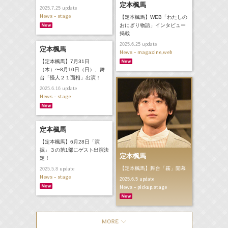
定本楓馬
update
2025.7.25
News - stage
【定本楓馬】WEB「わたしの
おにぎり物語」インタビュー
掲載
update
2025.6.25
定本楓馬
News - magazine,web
【定本楓馬】7月31日
（木）〜8月10日（日）、舞
台「怪人２１面相」出演！
update
2025.6.16
News - stage
定本楓馬
【定本楓馬】6月28日「演
掘」３の第1部にゲスト出演決
定本楓馬
定！
【定本楓馬】舞台「霧」開幕
update
2025.5.8
News - stage
update
2025.6.5
News - pickup,stage