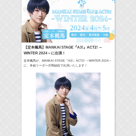
6:35-7:00
NHK俳句
庄司浩平
(
TV
)
07:30-08:30
ポケモンとどこいく！？
髙橋ひかる
(
TV
)
8:00-8:24
やさいの時間 里山菜園 有機のチカラ
牧田習
(
TV
)
09:54-
【定本楓馬】MANKAI STAGE『A3!』ACT2! ～
サンデー・ジャポン
藤田ニコル
Now
(
TV
)
WINTER 2024～に出演！
> More
11:45-12:45
定本楓馬が、MANKAI STAGE『A3!』ACT2! ～WINTER 2024～
スクール革命！
髙橋ひかる
(
TV
)
に、冬組リーダー月岡紬役で出演いたします！