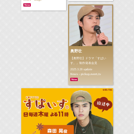
奥野壮
【奥野壮】ドラマ「すぱい
す。」制作発表会見
update
2025.3.26
News - pickup,event,tv