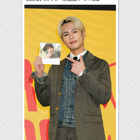
22:00-
GTO
及川桃利
(
TV
)
> More