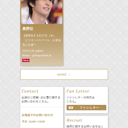
奥野壮
【奥野壮】6月27日（木）
「ビリオン×スクール」記者会
見に出席！
update
2024.6.28
News - pickup,event,tv