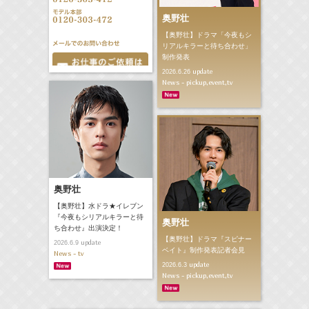
奥野壮
【奥野壮】ドラマ「今夜もシ
リアルキラーと待ち合わせ」
制作発表
update
2026.6.26
News - pickup,event,tv
奥野壮
【奥野壮】水ドラ★イレブン
『今夜もシリアルキラーと待
奥野壮
ち合わせ』出演決定！
【奥野壮】ドラマ『スピナー
update
2026.6.9
ベイト』制作発表記者会見
News - tv
update
2026.6.3
News - pickup,event,tv