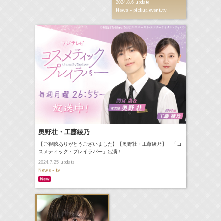
update
2024.8.6
News - pickup,event,tv
奥野壮・工藤綾乃
【ご視聴ありがとうございました】【奥野壮・工藤綾乃】 「コ
スメティック・プレイラバー」出演！
update
2024.7.25
News - tv