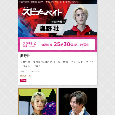
奥野壮
【奥野壮】次回第7話 8月11日（火）放送、フジテレビ「スピナ
ーベイト」出演！
update
2026.5.22
News - tv