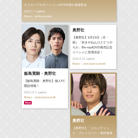
オスカープロモーション2025年晴れ着撮影会
update
2025.1.7
News - pickup,event
奥野壮
【奥野壮】9月23日（月・
祝）「好きやねんけどどうや
ろか」Blu-ray&DVD発売記念
イベントに登壇決定！
update
2024.8.22
News - announce,event
飯島寛騎・奥野壮
【飯島寛騎・奥野壮】個人FC
開設情報！
update
2024.10.2
News - announce,web
奥野壮
【奥野壮】「コスメティッ
ク・プレイラバー」制作発表