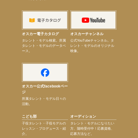
ベント
【昆虫ハンター牧田習】8月13日（木）プライムツリー赤池「ふれあい昆虫フェスティバル」トーク
ショーゲスト出演！
【井頭愛海】『小さなお葬式』TV-CM出演！
【定本楓馬】WEB DIGVII 連載企画『東京23時』に登場！
【髙橋ひかる】7月雑誌掲載情報
オスカー電子カタログ
オスカーチャンネル
【elfin’】7thシングル『全世界』がFMふくろうでパワープレイO.A.決定
次のページへ
タレント・モデル検索。所属
公式YouTubeチャンネル。タ
タレント・モデルのデータベ
レント・モデルのオリジナル
ース。
映像。
オスカー公式facebookペー
ジ
所属タレント・モデル日々の
活動。
こども部
オーディション
子役タレント・子役モデルの
タレント・モデルになりたい
レッスン・プロデュース・紹
方、随時受付中！応募資格、
介。
応募方法など。