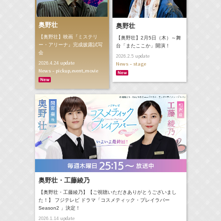
奥野壮
奥野壮
【奥野壮】映画『ミステリ
【奥野壮】2月5日（木）～舞
ー・アリーナ』完成披露試写
台「またここか」開演！
会
update
2026.2.5
update
2026.4.24
News - stage
News - pickup,event,movie
奥野壮・工藤綾乃
【奥野壮・工藤綾乃】【ご視聴いただきありがとうございまし
た！】 フジテレビ ドラマ「コスメティック・プレイラバー
Season2 」決定！
update
2026.1.14