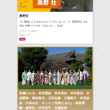
奥野壮
【ご視聴いただきありがとうございました！】【奥野壮】 BS-
TBS 木曜ドラマ23「すぱいす。」出演！
update
2025.2.28
News - tv
髙橋ひかる・本田望結・宮本茉由・井本彩花・井
頭愛海・尾碕真花・玉田志織・川瀬莉子・本田紗
来・大角ゆき・ギュナイ滝美(らあら)・飯島寛
騎・奥野壮・庄司浩平・百瀬拓実