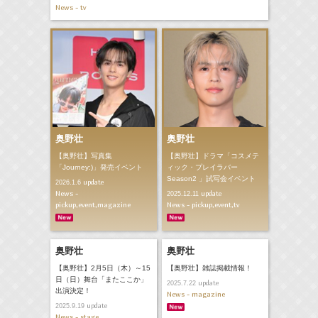
News - tv
奥野壮
奥野壮
【奥野壮】写真集
【奥野壮】ドラマ「コスメテ
「Journey:)」発売イベント
ィック・プレイラバー
Season2 」試写会イベント
update
2026.1.6
News -
update
2025.12.11
pickup,event,magazine
News - pickup,event,tv
奥野壮
奥野壮
【奥野壮】2月5日（木）～15
【奥野壮】雑誌掲載情報！
日（日）舞台「またここか」
update
2025.7.22
出演決定！
News - magazine
update
2025.9.19
News - stage