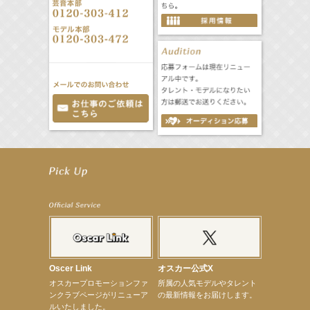
【立石晴香】舞台「ネズミ狩り」出演決定！
【立石晴香】8月12日（水）「全スーパー戦隊展 大阪会場」 特別企画 出演決定！
【昆虫ハンター牧田習】MARK IS 葛飾かなまち「キッズアライズ 昆虫ふしぎ発見隊」
【飯塚萌木】8月8日（土）～ ミュージカル「GHOST」出演！
【髙橋ひかる】8月雑誌掲載情報
【井頭愛海】『NEXCO西日本』TV-CM開始
【工藤綾乃】8月7日（金）スタート FOD SHORT『女優は毛穴まで嘘をつく』出演決定！
【笛木優子】8月13日（木）ドラマ『大空港〜GATE24〜』ゲスト出演決定！
【前川泰之】舞台「グレンギャリー・グレンロス」公演詳細解禁！
【武井咲】ENFÖLD 2026 PF/FW archetypeに登場！
【elfin’】7thシングル『全世界』がFMたいはくでO.A.決定♪
Oscer Link
オスカー公式X
【elfin’】7thシングル『全世界』がFM-UUでO.A.決定♪
オスカープロモーションファ
所属の人気モデルやタレント
【elfin’】8月16日（日）「全世界」発売記念イベント決定！
ンクラブページがリニューア
の最新情報をお届けします。
【elfin’】7thシングル『全世界』がFM TANABEでO.A.決定♪
ルいたしました。
【昆虫ハンター牧田習】宝塚市立手塚治虫記念館トークショー＆宝塚文化芸術センター昆虫展示イ