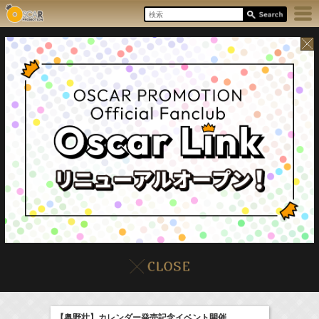
8/10(Mon)
イベント
販売情報
本日の出演情報
【奥野壮】カレンダー発売記念イベント開催