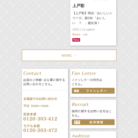
上戸彩
【上戸彩】明治「おいしいシ
リーズ」新CM 「おいし
い ？ 」篇出演！
update
2026.1.15
News - cm