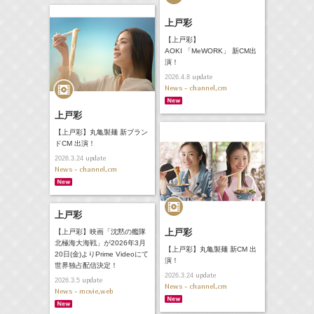
上戸彩
【上戸彩】
AOKI 「MeWORK」 新CM出
演！
update
2026.4.8
News - channel,cm
上戸彩
【上戸彩】丸亀製麺 新ブラン
ドCM 出演！
update
2026.3.24
News - channel,cm
上戸彩
上戸彩
【上戸彩】映画「沈黙の艦隊
北極海大海戦」が2026年3月
【上戸彩】丸亀製麺 新CM 出
20日(金)よりPrime Videoにて
演！
世界独占配信決定！
update
2026.3.24
update
2026.3.5
News - channel,cm
News - movie,web