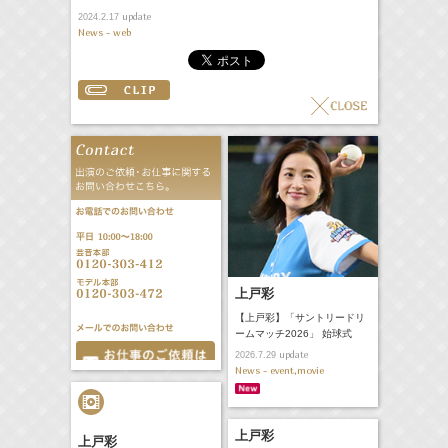
update
2024.2.17
News - web
上戸彩
【上戸彩】「サントリードリ
ームマッチ2026」 始球式
update
2026.7.29
News - event,movie
上戸彩
上戸彩