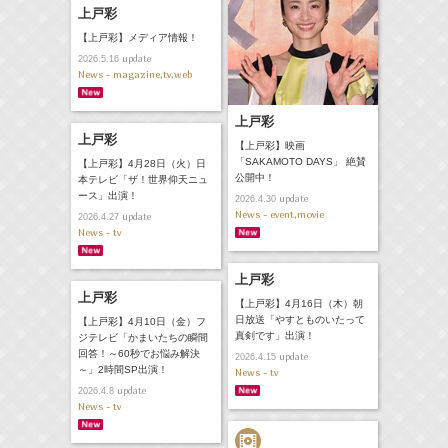
上戸彩
【上戸彩】メディア情報！
update
2026.5.16
News - magazine,tv,web
上戸彩
上戸彩
【上戸彩】映画
「SAKAMOTO DAYS」 絶賛
【上戸彩】4月28日（火）日
公開中！
本テレビ「ザ！世界仰天ニュ
ース」出演！
update
2026.4.30
News - event,movie
update
2026.4.27
News - tv
上戸彩
上戸彩
【上戸彩】4月16日（木）朝
日放送「やすとものいたって
【上戸彩】4月10日（金）フ
真剣です」出演！
ジテレビ「かまいたちの瞬間
回答！～60秒でお悩み解決
update
2026.4.15
～」2時間SP出演！
News - tv
update
2026.4.8
News - tv