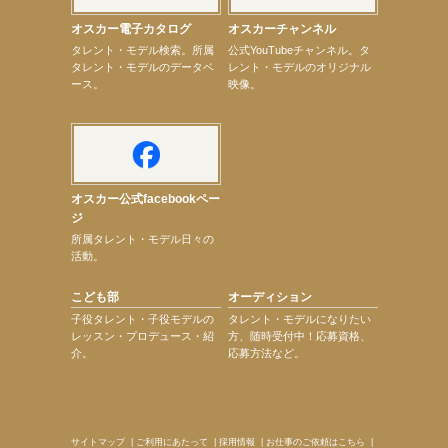
【elfin’】【辻美優】8月28日（金）「辻美優(elfin’)グレイテスト・ショー」に出演決定！
オスカー電子カタログ
オスカーチャンネル
【elfin’】9月27日（日）「Beauty Voice Theater Reboot Vol.3」開催決定！
次のページへ
タレント・モデル検索。所属
公式YouTubeチャンネル。タ
タレント・モデルのデータベ
レント・モデルのオリジナル
ース。
映像。
オスカー公式facebookペー
ジ
所属タレント・モデル日々の
活動。
こども部
オーディション
子役タレント・子役モデルの
タレント・モデルになりたい
レッスン・プロデュース・紹
方、随時受付中！応募資格、
介。
応募方法など。
サイトマップ
|
ご利用にあたって
|
採用情報
|
お仕事のご依頼はこちら
|