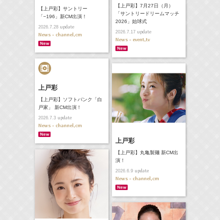
【上戸彩】7月27日（月）
【上戸彩】サントリー
「サントリードリームマッチ
「−196」新CM出演！
2026」始球式
update
2026.7.28
update
2026.7.17
News - channel,cm
News - event,tv
上戸彩
【上戸彩】ソフトバンク「白
戸家」 新CM出演！
update
2026.7.3
News - channel,cm
上戸彩
【上戸彩】丸亀製麺 新CM出
演！
update
2026.6.9
News - channel,cm