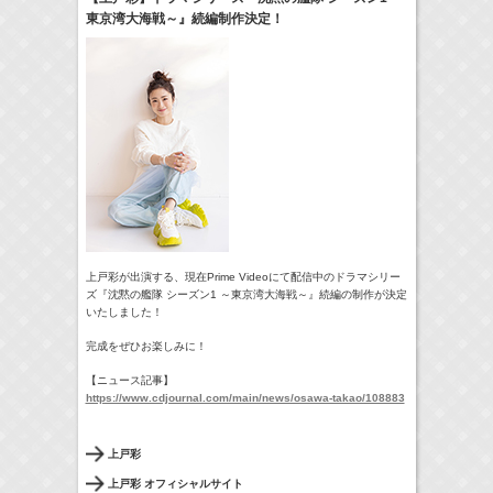
東京湾大海戦～』続編制作決定！
8:00-8:24
やさいの時間 里山菜園 有機のチカラ
牧田習
(
TV
)
09:54-
サンデー・ジャポン
藤田ニコル
(
TV
)
11:45-12:45
スクール革命！
髙橋ひかる
(
TV
)
> More
上戸彩が出演する、現在Prime Videoにて配信中のドラマシリー
ズ『沈黙の艦隊 シーズン1 ～東京湾大海戦～』続編の制作が決定
いたしました！
完成をぜひお楽しみに！
【ニュース記事】
https://www.cdjournal.com/main/news/osawa-takao/108883
上戸彩
上戸彩 オフィシャルサイト