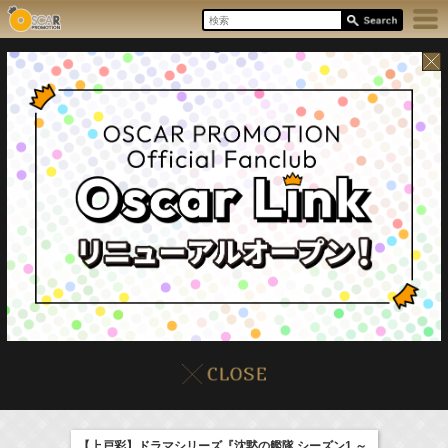
6:35-7:00
NHK俳句
庄司浩平
(
TV
)
07:30-08:30
8/9(Sun)
イベント
販売情報
本日の出演情報
ポケモンとどこいく！？
髙橋ひかる
【上戸彩】ドラマシリーズ『沈黙の艦隊 シーズン1 ～
(
TV
)