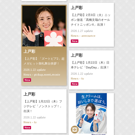
上戸彩
【上戸彩】2月3日（火）ニッ
ポン放送「高橋文哉のオール
ナイトニッポンX」出演！
update
2026.1.27
News - announce
上戸彩
上戸彩
【上戸彩】「ズートピア2」超
【上戸彩】1月22日（木）日
メガヒット御礼舞台挨拶！
本テレビ「DayDay.」出演！
update
2026.1.22
update
2026.1.22
News - pickup,event,movie
News - tv
上戸彩
【上戸彩】1月22日（木）フ
ジテレビ「ノンストップ！」
出演！
update
2026.1.22
News - tv