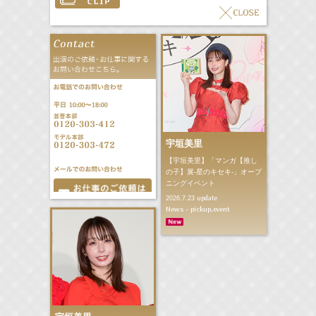
宇垣美里
【宇垣美里】「マンガ【推し
の子】展‐星のキセキ‐」オープ
ニングイベント
update
2026.7.23
News - pickup,event