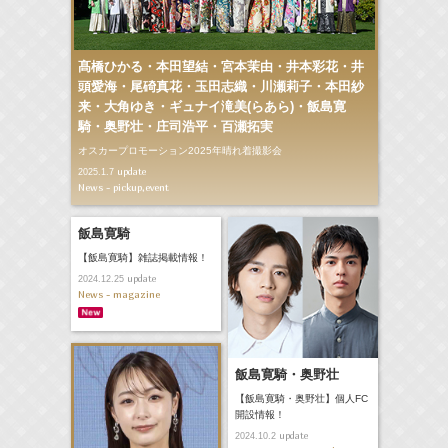
髙橋ひかる・本田望結・宮本茉由・井本彩花・井
頭愛海・尾碕真花・玉田志織・川瀬莉子・本田紗
来・大角ゆき・ギュナイ滝美(らあら)・飯島寛
騎・奥野壮・庄司浩平・百瀬拓実
オスカープロモーション2025年晴れ着撮影会
update
2025.1.7
News - pickup,event
飯島寛騎
【飯島寛騎】雑誌掲載情報！
update
2024.12.25
News - magazine
飯島寛騎・奥野壮
【飯島寛騎・奥野壮】個人FC
開設情報！
update
2024.10.2