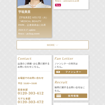
News - announce,web
宇垣美里
【宇垣美里】9月17日（火）
「MEDICAL BEAUTY
PARK」記者発表会に出席
update
2024.9.17
News - pickup,event