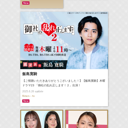
飯島寛騎
【ご視聴いただきありがとうございました！】【飯島寛騎】木曜
ドラマ23 「御社の乱れ正します！２」出演！
update
2025.6.26
News - tv