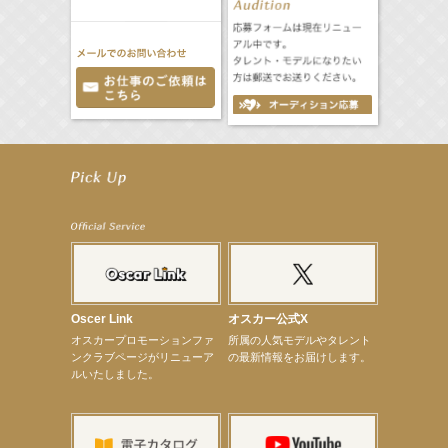
【工藤綾乃】8月7日（金）スタート FOD SHORT『女優は毛穴まで嘘をつく』出演決定！
【笛木優子】8月13日（木）ドラマ『大空港〜GATE24〜』ゲスト出演決定！
【前川泰之】舞台「グレンギャリー・グレンロス」公演詳細解禁！
【武井咲】ENFÖLD 2026 PF/FW archetypeに登場！
【elfin’】7thシングル『全世界』がFMたいはくでO.A.決定♪
【elfin’】7thシングル『全世界』がFM-UUでO.A.決定♪
【elfin’】8月16日（日）「全世界」発売記念イベント決定！
【elfin’】7thシングル『全世界』がFM TANABEでO.A.決定♪
【昆虫ハンター牧田習】宝塚市立手塚治虫記念館トークショー＆宝塚文化芸術センター昆虫展示イ
ベント
【昆虫ハンター牧田習】8月13日（木）プライムツリー赤池「ふれあい昆虫フェスティバル」トーク
Oscer Link
オスカー公式X
ショーゲスト出演！
オスカープロモーションファ
所属の人気モデルやタレント
【井頭愛海】『小さなお葬式』TV-CM出演！
ンクラブページがリニューア
の最新情報をお届けします。
【定本楓馬】WEB DIGVII 連載企画『東京23時』に登場！
ルいたしました。
【髙橋ひかる】7月雑誌掲載情報
【elfin’】7thシングル『全世界』がFMふくろうでパワープレイO.A.決定
【上戸彩】「サントリードリームマッチ2026」 始球式
【上戸彩】サントリー「−196」新CM出演！
【elfin’】【小倉舞子】8月9日（日）「MxM’s produce event vol.14」に出演決定！