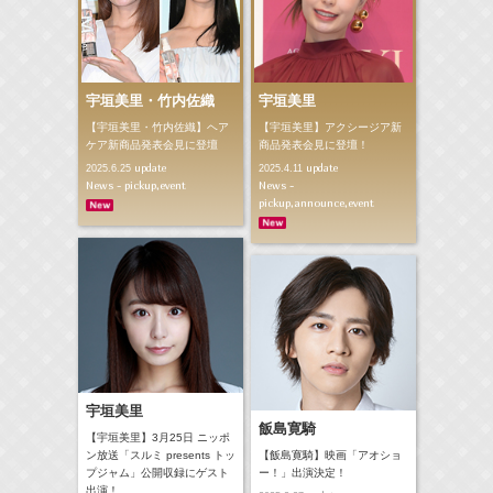
宇垣美里・竹内佐織
宇垣美里
【宇垣美里・竹内佐織】ヘア
【宇垣美里】アクシージア新
ケア新商品発表会見に登壇
商品発表会見に登壇！
update
update
2025.6.25
2025.4.11
News - pickup,event
News -
pickup,announce,event
宇垣美里
飯島寛騎
【宇垣美里】3月25日 ニッポ
ン放送「スルミ presents トッ
【飯島寛騎】映画「アオショ
プジャム」公開収録にゲスト
ー！」出演決定！
出演！