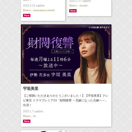
update
2025.2.27
News - movie
update
2025.3.13
News - announce,event
宇垣美里
【ご視聴いただきありがとうございました！】【宇垣美里】テレ
ビ東京 ドラマプレミア23「財閥復讐 ～兄嫁になった元嫁へ～」
出演！
update
2025.1.7
News - tv