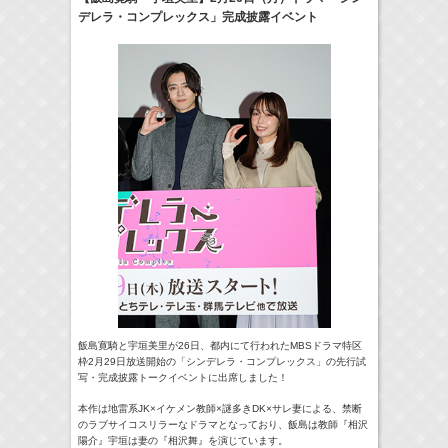
デレラ・コンプレックス」完成披露イベント
17:10-17:30
河北麻友子のマユコレ！
河北麻友子
(
Radio
)
22:00-
Tシャツが乾くまで
庄司浩平
(
TV
)
> More
飯島寛騎と宇垣美里が26日、都内にて行われたMBSドラマ特区
枠2月29日放送開始の「シンデレラ・コンプレックス」の先行試
写・完成披露トークイベントに出席しました！
本作は地雷系JK×イケメン教師×謎多きDK×サレ妻による、禁断
のラブサイコスリラーなドラマとなっており、飯島は教師『相沢
陽介』宇垣は妻の『相沢舞』を演じています。