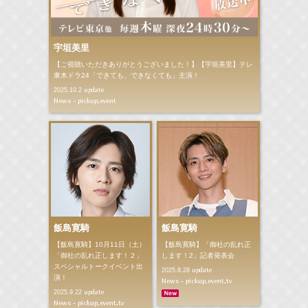
宇垣美里
【ご視聴いただきありがとうございました！】【宇垣美里】テレ
東木ドラ24「できても、できなくても」主演！
update
2025.10.2
News - pickup,event
飯島寛騎
飯島寛騎
【飯島寛騎】10月11日（土）
【飯島寛騎】「御社の乱れ正
「御社の乱れ正します！２」
します！2」記者発表会
スペシャルトークイベント出
update
2025.8.28
演！
News - pickup,event,tv
update
2025.9.22
News - pickup,event,tv