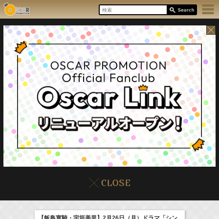
8/7(Fri)
イベント
販売情報
本日の出演情報
【飯島寛騎・宇垣美里】2月26日（月）ドラマ「シン