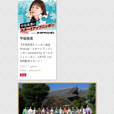
宇垣美里
【宇垣美里】ニッポン放送
Podcast「スタートアップニ
ッポン powered by オールナ
イトニッポン」1月7日（火）
初回配信スタート！
update
2025.1.7
News - announce