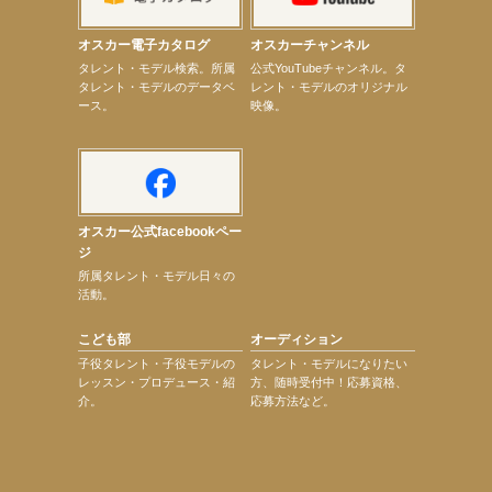
【elfin’】【辻美優】8月28日（金）「辻美優(elfin’)グレイテスト・ショー」に出演決定！
【elfin’】9月27日（日）「Beauty Voice Theater Reboot Vol.3」開催決定！
オスカー電子カタログ
オスカーチャンネル
【本田紗来】「Ray」9月号発売中！
次のページへ
タレント・モデル検索。所属
公式YouTubeチャンネル。タ
タレント・モデルのデータベ
レント・モデルのオリジナル
ース。
映像。
オスカー公式facebookペー
ジ
所属タレント・モデル日々の
活動。
こども部
オーディション
子役タレント・子役モデルの
タレント・モデルになりたい
レッスン・プロデュース・紹
方、随時受付中！応募資格、
介。
応募方法など。