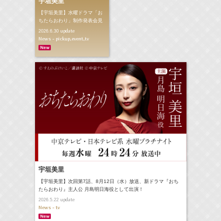
宇垣美里
【宇垣美里】水曜ドラマ「お
ちたらおわり」制作発表会見
update
2026.6.30
News - pickup,event,tv
宇垣美里
【宇垣美里】次回第7話、8月12日（水）放送、新ドラマ『おち
たらおわり』主人公 月島明日海役として出演！
update
2026.5.22
News - tv