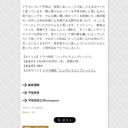
ドラマについて宇垣は「現実に近いところで起こりえるホラーだ
と思っています。舞に降りかかってくる不幸を怖いと思いながら
見てほしいです。そんな舞に襲い掛かってくる怪物たち（相沢陽
介）の中にも自分自身にも共感できる部分を見つけて、そこにも
ゾクっとしていただけたらなと思います」とコメントし、飯島は
「どうも、怪物です！ほんとにぶっ壊れた、すごく楽しいサイコ
スリラーな作品です。見ていただいて僕の事を嫌いになっていた
だいて良いです、それがこの作品にとっても良いものを作れてい
ることになりますので、是非皆さんに楽しんでいただけたらなと
思っています」と同作品をアピールしました。
【タイトル】ドラマ特区『シンデレラコンプレックス』
【放送日】2024年2月29日（木） 深夜0:59-
【放送局】MBS
【公式サイト】
ドラマ特区『シンデレラコンプレックス』
飯島寛騎
宇垣美里
宇垣美里公式Instagram
update
2024.2.26
News - tv