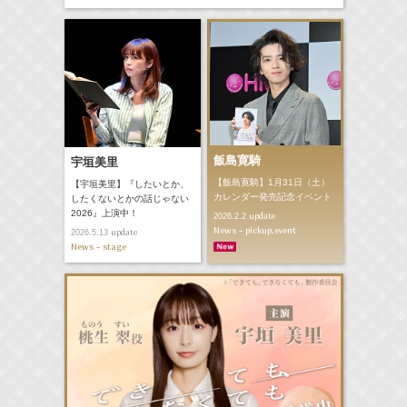
飯島寛騎
宇垣美里
【飯島寛騎】1月31日（土）
【宇垣美里】『したいとか、
カレンダー発売記念イベント
したくないとかの話じゃない
2026』上演中！
update
2026.2.2
News - pickup,event
update
2026.5.13
News - stage