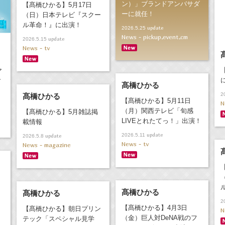
ン）」ブランドアンバサダ
【髙橋ひかる】5月17日
ーに就任！
（日）日本テレビ『スクー
ル革命！』に出演！
update
2026.5.25
News - pickup,event,cm
update
2026.5.15
News - tv
ア
ア
髙橋ひかる
2
髙橋ひかる
【髙橋ひかる】5月11日
N
（月）関西テレビ「旬感
【髙橋ひかる】5月雑誌掲
LIVEとれたてっ！」出演！
載情報
update
2026.5.11
update
2026.5.8
News - tv
News - magazine
髙橋ひかる
髙橋ひかる
2
【髙橋ひかる】4月3日
【髙橋ひかる】朝日プリン
N
（金）巨人対DeNA戦のフ
テック「スペシャル見学