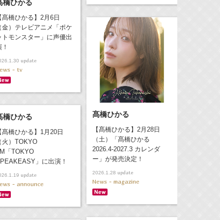
髙橋ひかる
【髙橋ひかる】2月6日
（金）テレビアニメ「ポケ
ットモンスター」に声優出
演！
update
026.1.30
ews - tv
髙橋ひかる
髙橋ひかる
【髙橋ひかる】2月28日
【髙橋ひかる】1月20日
（土）「髙橋ひかる
（火）TOKYO
2026.4-2027.3 カレンダ
FM「TOKYO
ー」が発売決定！
SPEAKEASY」に出演！
update
2026.1.28
update
026.1.19
News - magazine
ews - announce