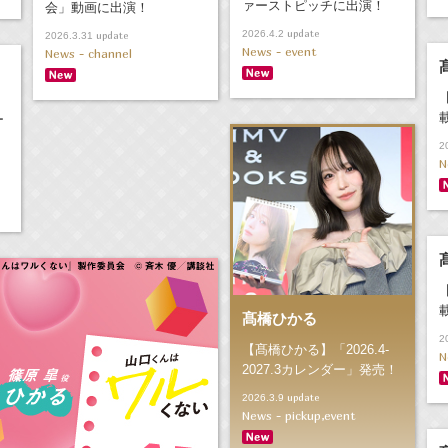
ァーストピッチに出演！
会」動画に出演！
update
2026.4.2
update
2026.3.31
News - event
News - channel
ー
2
N
髙橋ひかる
2
【髙橋ひかる】「2026.4-
N
2027.3カレンダー」発売！
update
2026.3.9
News - pickup,event