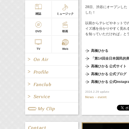
28日、渋谷にオープンした「Qoo
した！
雑誌
ミュージック
以前からテレビやネットで
イズ感を分かりやすく見れ
DVD
映画
を知っていただければ」と
TV
Web
髙橋ひかる
「第14回全日本国民的
髙橋ひかる 公式サイト
髙橋ひかる 公式ブログ
髙橋ひかる 公式Instagr
All
女優/タレント
update
2024.2.29
All
TV
News - event
All
Fanclub Page
グループ
歌手
Radio
Web
All
関連事業
男優/タレント
キャスター/レポーター