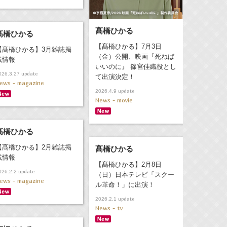
髙橋ひかる
髙橋ひかる
【髙橋ひかる】7月3日
【髙橋ひかる】3月雑誌掲
（金）公開、映画『死ねば
載情報
いいのに』 篠宮佳織役とし
update
026.3.27
て出演決定！
ews - magazine
update
2026.4.9
News - movie
髙橋ひかる
【髙橋ひかる】2月雑誌掲
髙橋ひかる
載情報
【髙橋ひかる】2月8日
update
026.2.2
（日）日本テレビ「スクー
ews - magazine
ル革命！」に出演！
update
2026.2.1
News - tv