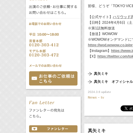
公式サービス
皆様、どうぞ「TOKYO VI
バラエティ
声優
All
TV
【公式サイト】
ハリウッド共同
【日時】2024年4月6日（
※第1話無料放送
文化事業部
クリエイター
【放送】WOWOW
Radio
Web
※WOWOWオンデマンドにて
https://wod.wowow.co.jp/
【Instagram】
https://www
誕生日 8/7
【X】
https://twitter.com/
All
TV
真矢ミキ
あ
か
さ
真矢ミキ オフィシャル
た
な
は
Radio
Web
update
2024.3.6
ま
や
ら
News - tv
わ
真矢ミキ