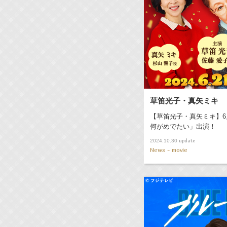
草笛光子・真矢ミキ
【草笛光子・真矢ミキ】6
何がめでたい」出演！
update
2024.10.30
News - movie