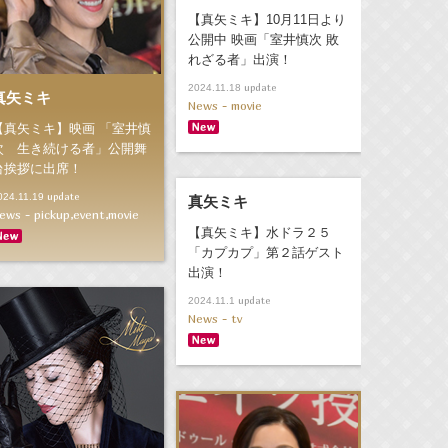
【真矢ミキ】10月11日より
公開中 映画「室井慎次 敗
れざる者」出演！
update
2024.11.18
真矢ミキ
News - movie
【真矢ミキ】映画 「室井慎
次 生き続ける者」公開舞
台挨拶に出席！
update
024.11.19
真矢ミキ
ews - pickup,event,movie
【真矢ミキ】水ドラ２５
「カプカプ」第２話ゲスト
出演！
update
2024.11.1
News - tv