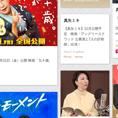
News - pickup,event,cm
真矢ミキ
D
【真矢ミキ】11月公開予
m
定 映画「アングリースク
ワッド 公務員と7人の詐欺
2
師」出演！
N
update
2024.7.4
News - movie
月21日（金）公開 映画「九十歳。