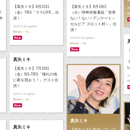
【真矢ミキ】8月22日
【真矢ミキ】8月19日
2
ガ
（金）TBS「ララLIFE」出
（火）NHK特集番組「世界
N
神
演！
ない！ない！アンケート～
セルビア ズロット村～」出
update
2025.8.18
演！
News - tv
update
2025.8.18
News - tv
真矢ミキ
て
L
【真矢ミキ】7月18日
（金）BS-TBS「憧れの地
2
に家を買おう！」ゲスト出
N
演！
update
2025.7.8
News - tv
真矢ミキ
真矢ミキ
【真矢ミキ】映画「アング