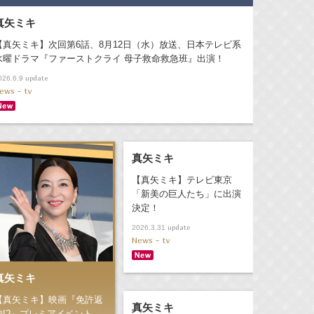
真矢ミキ
【真矢ミキ】次回第6話、8月12日（水）放送、日本テレビ系
水曜ドラマ『ファーストクライ 母子救命救急班』出演！
update
026.6.9
ews - tv
真矢ミキ
【真矢ミキ】テレビ東京
「新美の巨人たち」に出演
決定！
update
2026.3.31
News - tv
真矢ミキ
【真矢ミキ】映画『免許返
真矢ミキ
納!?』プレミアイベント