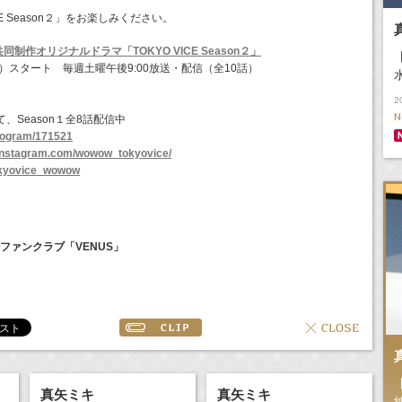
CE Season２」をお楽しみください。
制作オリジナルドラマ「TOKYO VICE Season２」
土）スタート 毎週土曜午後9:00放送・配信（全10話）
2
N
、Season１全8話配信中
program/171521
.instagram.com/wowow_tokyovice/
tokyovice_wowow
ファンクラブ「VENUS」
真矢ミキ
真矢ミキ