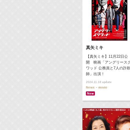
真矢ミキ
【真矢ミキ】11月22日公
開 映画「アングリース
ワッド 公務員と7人の詐
師」出演！
update
2024.11.18
News - movie