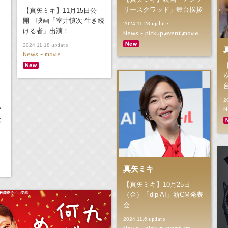
リースクワッド」舞台挨拶
【真矢ミキ】11月15日公
開 映画「室井慎次 生き続
update
2024.11.28
ける者」出演！
News - pickup,event,movie
update
2024.11.18
News - movie
2
ク
N
欺
真矢ミキ
【真矢ミキ】10月25日
（金）「dip AI」新CM発表
会
update
2024.11.6