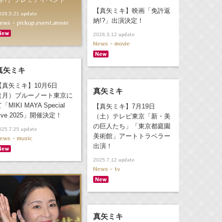
【真矢ミキ】映画「免許返
update
026.5.21
納!?」出演決定！
ews - pickup,event,movie
update
2026.3.12
News - movie
真矢ミキ
【真矢ミキ】10月6日
真矢ミキ
（月）ブルーノート東京に
「MIKI MAYA Special
【真矢ミキ】7月19日
ive 2025」開催決定！
（土）テレビ東京「新・美
の巨人たち」「東京都庭園
update
025.7.25
美術館」アートトラベラー
ews - music
出演！
update
2025.7.12
News - tv
真矢ミキ