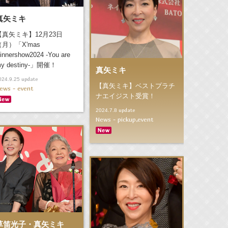
真矢ミキ
【真矢ミキ】12月23日
（月）「X'mas
innershow2024 -You are
y destiny-」開催！
真矢ミキ
update
024.9.25
【真矢ミキ】ベストプラチ
ews - event
ナエイジスト受賞！
update
2024.7.8
News - pickup,event
草笛光子・真矢ミキ