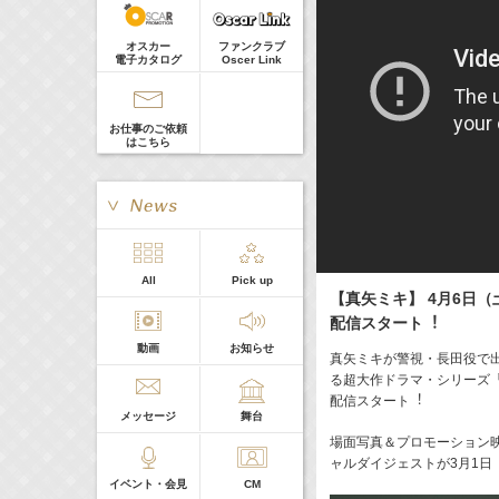
河北麻友子
Guest
22:00-
(
TV
)
オスカー
ファンクラブ
Tシャツが乾くまで
電子カタログ
Oscer Link
庄司浩平
お仕事のご依頼
はこちら
> More
All
Pick up
本日の出演
【真矢ミキ】 4月6日（土
配信スタート︕
動画
お知らせ
５０音順
真矢ミキが警視・⻑⽥役で出
る超大作ドラマ・シリーズ「TO
配信スタート︕
メッセージ
舞台
場⾯写真＆プロモーション映像
ャルダイジェストが3月1日
イベント・会見
CM