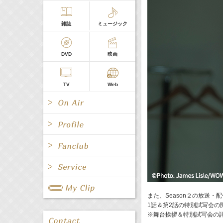
雑誌
ミュージック
DVD
映画
TV
Web
All
女優/タレント
All
TV
All
Fanclub Page
グループ
歌手
Radio
Web
また、Season２の放送
All
関連事業
1話＆第2話の特別試写会
※舞台挨拶＆特別試写会の
男優/タレント
キャスター/レポーター