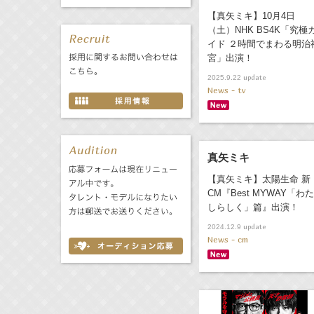
【真矢ミキ】10月4日
（土）NHK BS4K「究極
イド ２時間でまわる明治
宮」出演！
update
2025.9.22
News - tv
真矢ミキ
【真矢ミキ】太陽生命 新
CM『Best MYWAY「わた
しらしく」篇』出演！
update
2024.12.9
News - cm