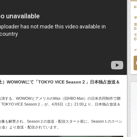
）WOWOWにて「TOKYO VICE Season２」日本独占放送＆
演する、WOWOWとアメリカのMax（旧HBO Max）の⽇米共同制作で贈
KYO VICE Season２」が、4月6日（土）21:00より、日本独占放送＆
も解禁され、Season２の放送・配信スタート前に、Season１のスペシ
（⾦）より放送・配信されています。