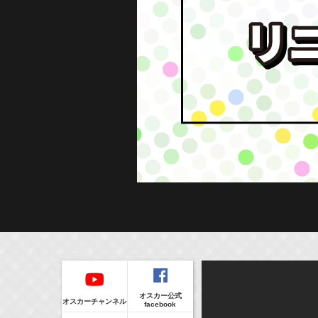
Regular
本日の出演情報
イベント
CLIP
8/7(Fri)
販売情報
オスカー公式
17:10-17:30
(
Radio
)
オスカーチャンネル
facebook
河北麻友子のマユコレ！