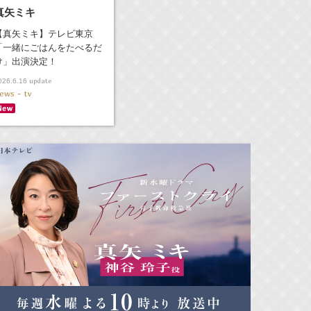
真矢ミキ
【真矢ミキ】テレビ東京
「一緒にごはんをたべるだ
け」出演決定！
update
026.6.16
ews - tv