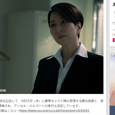
2
N
・配信を記念して、3月21日（木）に豪華キャスト陣が登壇する舞台挨拶と、第
の開催され、アンセル・エルゴートの来日も決定しています。
詳細はこちら⇒
https://www.oscarpro.co.jp/#/news/entry/242041