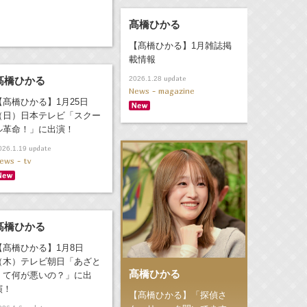
髙橋ひかる
【髙橋ひかる】1月雑誌掲
載情報
update
髙橋ひかる
2026.1.28
News - magazine
【髙橋ひかる】1月25日
（日）日本テレビ「スクー
ル革命！」に出演！
update
026.1.19
ews - tv
髙橋ひかる
【髙橋ひかる】1月8日
（木）テレビ朝日「あざと
髙橋ひかる
くて何が悪いの？」に出
演！
【髙橋ひかる】「探偵さ