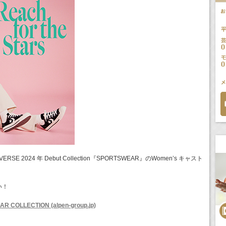
E 2024 年 Debut Collection『SPORTSWEAR』のWomen’s キャスト
い！
 COLLECTION (alpen-group.jp)