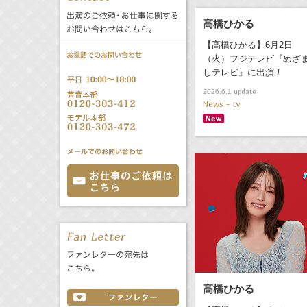
公式サービス
髙橋ひかる
バラエティ
声優
All
TV
【髙橋ひかる】6月2日
（火）フジテレビ『めざ
しテレビ』に出演！
文化事業部
クリエイター
Radio
Web
update
2026.6.1
News - tv
誕生日 8/7
All
TV
あ
か
さ
た
な
は
Radio
Web
ま
や
ら
わ
髙橋ひかる