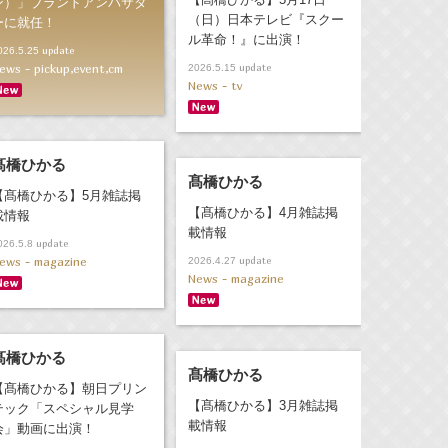
ン）」ブランドアンバサダ
（日）日本テレビ『スクー
ーに就任！
ル革命！』に出演！
update
026.5.25
update
ews - pickup,event,cm
2026.5.15
News - tv
髙橋ひかる
髙橋ひかる
【髙橋ひかる】5月雑誌掲
【髙橋ひかる】4月雑誌掲
載情報
載情報
update
026.5.8
ews - magazine
update
2026.4.27
News - magazine
髙橋ひかる
髙橋ひかる
【髙橋ひかる】朝日プリン
【髙橋ひかる】3月雑誌掲
テック「スペシャル見学
載情報
会」動画に出演！