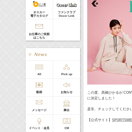
河北麻友子
Guest
22:00-
(
TV
)
オスカー
ファンクラブ
Tシャツが乾くまで
電子カタログ
Oscer Link
庄司浩平
お仕事のご依頼
はこちら
> More
All
Pick up
本日の出演
動画
お知らせ
この度、髙橋ひかるが CONVERS
５０音順
に決定しました！
是非、チェックしてくださ
メッセージ
舞台
【公式サイト】
SPORTSWEAR
イベント・会見
CM