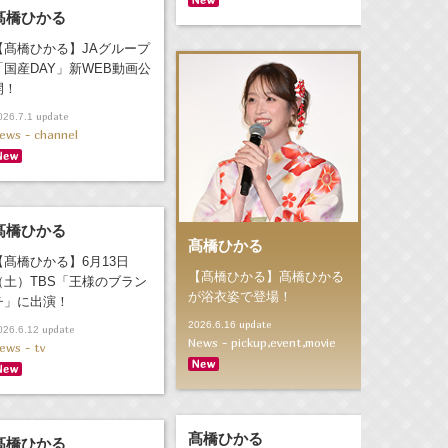
髙橋ひかる
【髙橋ひかる】JAグループ
「国産DAY」新WEB動画公
開！
update
026.7.1
ews - channel
髙橋ひかる
髙橋ひかる
【髙橋ひかる】6月13日
【髙橋ひかる】髙橋ひかる
（土）TBS「王様のブラン
が浴衣姿で登場！
チ」に出演！
update
2026.6.16
update
026.6.12
News - pickup,event,movie
ews - tv
髙橋ひかる
髙橋ひかる