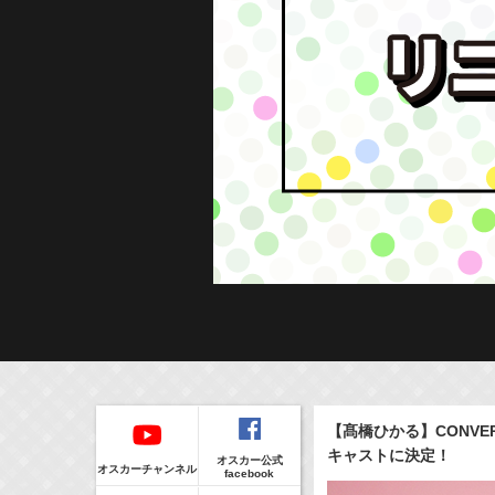
Regular
本日の出演情報
イベント
【髙橋ひかる】CONVERSE 
CLIP
8/7(Fri)
販売情報
キャストに決定！
オスカー公式
17:10-17:30
(
Radio
)
オスカーチャンネル
facebook
河北麻友子のマユコレ！