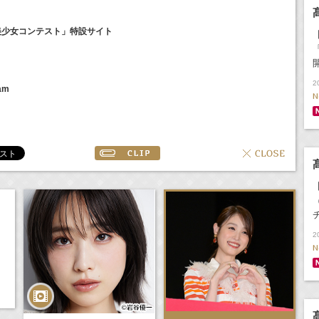
美少女コンテスト」特設サイト
2
am
N
2
N