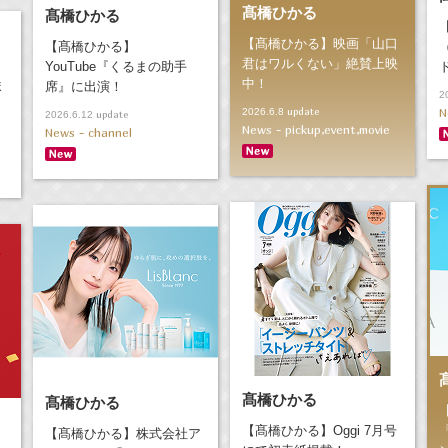
髙橋ひかる
髙橋ひかる
【髙橋ひかる】映画「山口
【髙橋ひかる】
君はワルくない」絶賛上映
YouTube『くるまの助手
中！
ま
席』に出演！
2
N
update
2026.6.8
update
2026.6.12
News - pickup,event,movie
News - channel
髙橋ひかる
髙橋ひかる
【髙橋ひかる】Oggi 7月号
【髙橋ひかる】株式会社ア