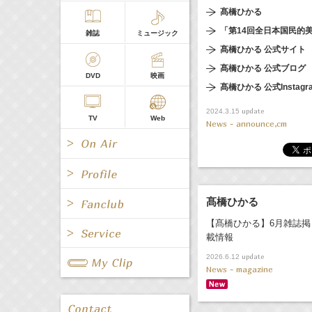
髙橋ひかる
「第14回全日本国民的
雑誌
ミュージック
髙橋ひかる 公式サイト
髙橋ひかる 公式ブログ
DVD
映画
髙橋ひかる 公式Instagr
update
2024.3.15
TV
Web
News - announce,cm
髙橋ひかる
All
女優/タレント
【髙橋ひかる】6月雑誌掲
All
TV
載情報
All
Fanclub Page
update
2026.6.12
グループ
歌手
News - magazine
Radio
Web
All
関連事業
男優/タレント
キャスター/レポーター