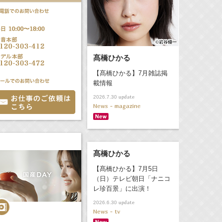
髙橋ひかる
【髙橋ひかる】7月雑誌掲
載情報
update
2026.7.30
News - magazine
髙橋ひかる
【髙橋ひかる】7月5日
（日）テレビ朝日「ナニコ
レ珍百景」に出演！
update
2026.6.30
News - tv