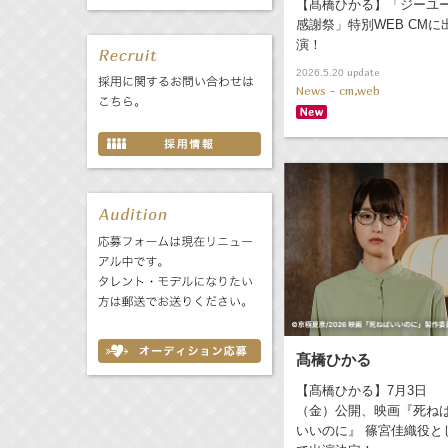
【髙橋ひかる】「ジーユ
感謝祭」特別WEB CMに
演！
update
2026.5.20
News - cm,web
髙橋ひかる
【髙橋ひかる】7月3日
（金）公開、映画『死ね
いいのに』 篠宮佳織役と