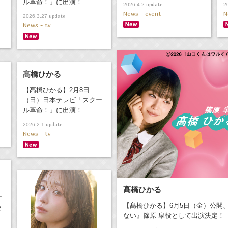
ル革命！」に出演！
update
2026.4.2
2
News - event
N
update
2026.3.27
News - tv
髙橋ひかる
【髙橋ひかる】2月8日
（日）日本テレビ「スクー
ル革命！」に出演！
update
2026.2.1
News - tv
髙橋ひかる
ケ
【髙橋ひかる】6月5日（金）公開
出
ない』篠原 皐役として出演決定！