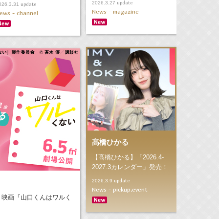
update
2026.3.27
update
026.3.31
News - magazine
ews - channel
髙橋ひかる
【髙橋ひかる】「2026.4-
2027.3カレンダー」発売！
update
2026.3.9
News - pickup,event
、映画『山口くんはワルく