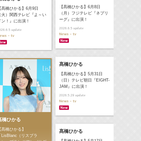
【髙橋ひかる】6月8日
【髙橋ひかる】6月9日
（月）フジテレビ『ネプリ
（火）関西テレビ『よ～い
ーグ』に出演！
ドン！』に出演！
update
2026.6.5
update
026.6.5
News - tv
ews - tv
髙橋ひかる
【髙橋ひかる】5月31日
（日）テレビ朝日『EIGHT-
JAM』に出演！
update
2026.5.29
News - tv
髙橋ひかる
【髙橋ひかる】
髙橋ひかる
「LisBlanc（リスブラ
【髙橋ひかる】5月17日