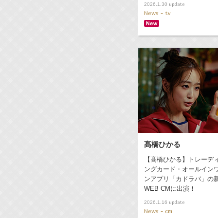
update
2026.1.30
News - tv
髙橋ひかる
【髙橋ひかる】トレーデ
ングカード・オールイン
ンアプリ「カドラバ」の
WEB CMに出演！
update
2026.1.16
News - cm