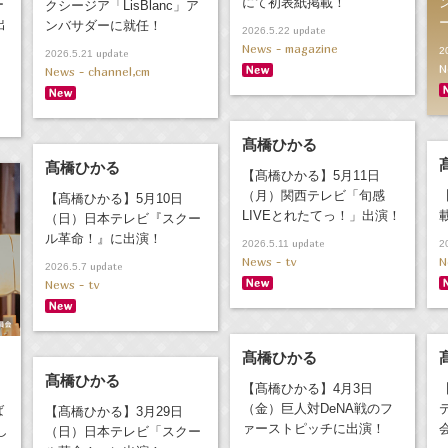
にて初表紙掲載！
ー
クシージア「LisBlanc」ア
出
ンバサダーに就任！
update
2026.5.22
News - magazine
2
update
2026.5.21
N
News - channel,cm
髙橋ひかる
髙橋ひかる
【髙橋ひかる】5月11日
（月）関西テレビ「旬感
【髙橋ひかる】5月10日
LIVEとれたてっ！」出演！
（日）日本テレビ『スクー
ル革命！』に出演！
update
2026.5.11
2
News - tv
N
update
2026.5.7
News - tv
髙橋ひかる
髙橋ひかる
【髙橋ひかる】4月3日
（金）巨人対DeNA戦のフ
ば
【髙橋ひかる】3月29日
ァーストピッチに出演！
し
（日）日本テレビ「スクー