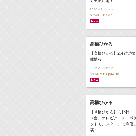
て出演決定！
update
2026.4.9
News - movie
髙橋ひかる
【髙橋ひかる】2月雑誌掲
載情報
update
2026.2.2
News - magazine
髙橋ひかる
【髙橋ひかる】2月6日
（金）テレビアニメ「ポ
ットモンスター」に声優
演！