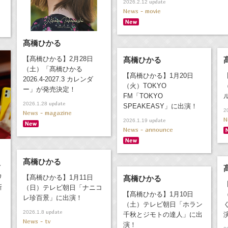
update
2026.2.12
News - movie
髙橋ひかる
【髙橋ひかる】2月28日
髙橋ひかる
（土）「髙橋ひかる
【髙橋ひかる】1月20日
2026.4-2027.3 カレンダ
（火）TOKYO
ー」が発売決定！
FM「TOKYO
update
2026.1.28
SPEAKEASY」に出演！
2
News - magazine
N
update
2026.1.19
News - announce
髙橋ひかる
ィ
ワ
【髙橋ひかる】1月11日
髙橋ひかる
新
（日）テレビ朝日「ナニコ
【髙橋ひかる】1月10日
レ珍百景」に出演！
（土）テレビ朝日「ホラン
update
2026.1.8
千秋とジモトの達人」に出
News - tv
演！