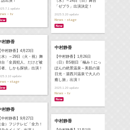
１話出演！
（水）～24日（日）舞台
「ゼブラ」出演決定！
update
025.7.1
ews - tv
update
2025.5.20
News - stage
中村静香
中村静香
【中村静香】4月23日
（水）～29日（火・祝）舞
【中村静香】1月26日
舞台「全員犯人、だけど被
（日）BS朝日「極み！にっ
害者、しかも探偵」出演！
ぽんの絶景温泉～美肌の湯
日光・湯西川温泉で大人の
update
025.3.10
癒し旅」出演！
ews - stage
update
2025.1.20
News - tv
中村静香
【中村静香】9月27日
中村静香
（金）フジテレビ「全力！
脱力タイムズ」出演！
【中村静香】11月1日