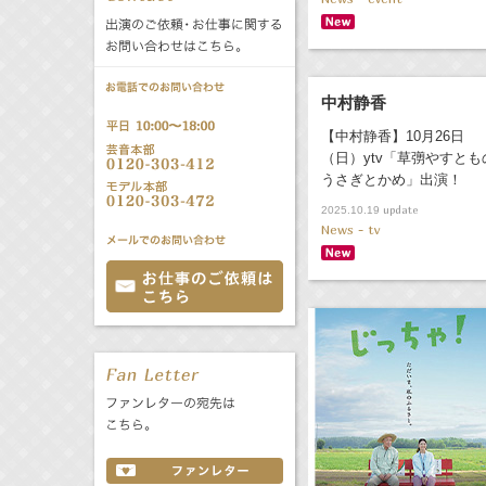
公式サービス
バラエティ
声優
All
TV
中村静香
文化事業部
クリエイター
Radio
Web
【中村静香】10月26日
（日）ytv「草彅やすとも
うさぎとかめ」出演！
誕生日 8/8
update
2025.10.19
News - tv
All
TV
あ
か
さ
た
な
は
Radio
Web
ま
や
ら
わ