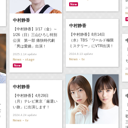
2
N
中村静香
中村静香
【中村静香】1/17（金）～
【中村静香】8月14日
1/26（日）三山ひろし特別
（水）TBS「ワールド極限
公演 第一部 痛快時代劇
ミステリー」にVTR出演！
「男は愛嬌」出演！
update
update
2024.8.13
2025.1.14
News - tv
News - stage
2
N
中村静香
【中村静香】4月29日
（月）テレビ東京「厳選い
テ
い旅」に出演します！
女
update
2024.4.24
３
News - tv