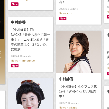
演！
2
update
2025.5.8
N
News - tv
中村静香
【中村静香】FM
NACK5「青春もぎたて朝一
番！」、ニッポン放送「青
春の勲章はくじけない心」
に出演！
犯
update
2025.4.18
も
News - announce
2
N
中村静香
【中村静香】タクフェス第
12弾「夕-ゆう-」DVD販売
中！
update
2025.2.12
News - stage