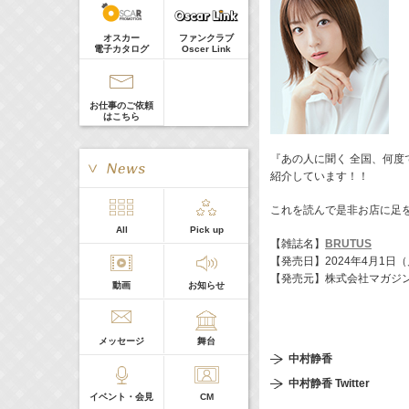
髙橋ひかる
Guest
18:30-18:56
(
TV
)
オスカー
ファンクラブ
一泊家族
電子カタログ
Oscer Link
河北麻友子
19:30-19:45
(
Radio
)
宮﨑香蓮の聴いてみらんね！
お仕事のご依頼
宮﨑香蓮
はこちら
21:00 -21:30
(
Radio
)
藤田ニコルのニコニチ
『あの人に聞く 全国、何
藤田ニコル
紹介しています！！
これを読んで是非お店に足
> More
All
Pick up
本日の出演
【雑誌名】
BRUTUS
【発売日】2024年4月1日
【発売元】株式会社マガジ
動画
お知らせ
５０音順
メッセージ
舞台
中村静香
中村静香 Twitter
イベント・会見
CM