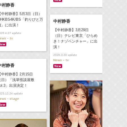
中村静香
【中村静香】5月3日（日）
NHKBS4K/BS「釣りびと万
中村静香
歳」に出演！
【中村静香】3月29日
update
026.4.27
（日）テレビ東京「ひらめ
ews - tv
き！ナゾベンチャー」に出
演！
update
2026.3.30
News - tv
中村静香
【中村静香】2月15日
（日）「浅草怪談屋敷
vol.3」出演決定！
update
025.12.24
ews - stage