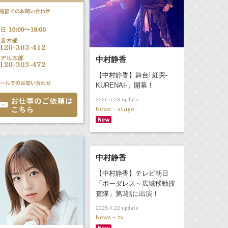
中村静香
【中村静香】舞台｢紅哭-
KURENAI-」開幕！
update
2026.5.28
News - stage
中村静香
【中村静香】テレビ朝日
「ボーダレス～広域移動捜
査隊」第3話に出演！
update
2026.4.22
News - tv