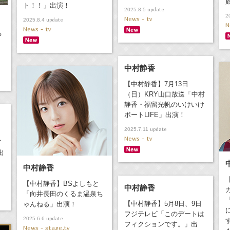
ト！！」出演！
update
2025.8.5
2
News - tv
update
2025.8.4
N
News - tv
ち
中村静香
【中村静香】7月13日
（日）KRY山口放送「中村
静香・福留光帆のいけいけ
ボートLIFE」出演！
update
2025.7.11
News - tv
イ
出
中村静香
【中村静香】BSよしもと
中村静香
「向井長田のくるま温泉ち
【中村静香】5月8日、9日
ゃんねる」出演！
フジテレビ「このデートは
update
2025.6.6
フィクションです。」出
News - stage,tv