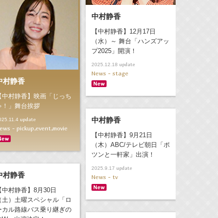
中村静香
【中村静香】12月17日
（水）～ 舞台「ハンズアッ
プ2025」開演！
update
2025.12.18
News - stage
中村静香
【中村静香】映画「じっち
ゃ！」舞台挨拶
中村静香
update
025.11.4
ews - pickup,event,movie
【中村静香】9月21日
（木）ABC/テレビ朝日「ポ
ツンと一軒家」出演！
update
2025.9.17
中村静香
News - tv
【中村静香】8月30日
（土）土曜スペシャル「ロ
ーカル路線バス乗り継ぎの