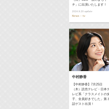
チ」に出演いたします！
update
2024.9.20
News - tv
中村静香
【中村静香】7月25日
（木）読売テレビ・日本
レビ系「クラスメイトの
子、全員好きでした」第
話ゲスト出演！