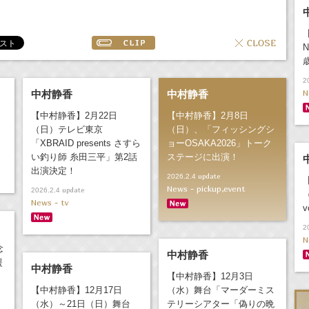
2
N
中村静香
中村静香
【中村静香】2月22日
【中村静香】2月8日
（日）テレビ東京
（日）、「フィッシングシ
「XBRAID presents さすら
ョーOSAKA2026」トーク
い釣り師 糸田三平」第2話
ステージに出演！
出演決定！
update
2026.2.4
News - pickup,event
update
2026.2.4
News - tv
2
N
念
中村静香
援
中村静香
【中村静香】12月3日
【中村静香】12月17日
（水）舞台「マーダーミス
（水）～21日（日）舞台
テリーシアター「偽りの晩