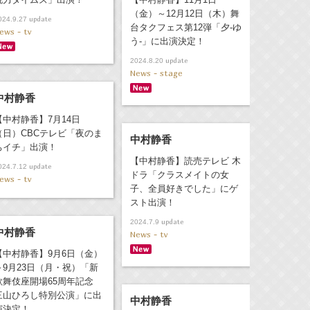
（金）～12月12日（木）舞
update
024.9.27
台タクフェス第12弾「夕-ゆ
ews - tv
う-」に出演決定！
update
2024.8.20
News - stage
中村静香
【中村静香】7月14日
（日）CBCテレビ「夜のま
中村静香
ちイチ」出演！
【中村静香】読売テレビ 木
update
024.7.12
ドラ「クラスメイトの女
ews - tv
子、全員好きでした」にゲ
スト出演！
update
2024.7.9
中村静香
News - tv
【中村静香】9月6日（金）
～9月23日（月・祝）「新
歌舞伎座開場65周年記念
三山ひろし特別公演」に出
中村静香
演決定！