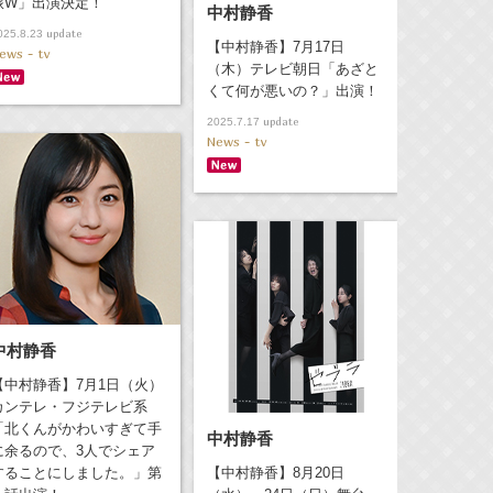
旅W」出演決定！
中村静香
update
025.8.23
【中村静香】7月17日
ews - tv
（木）テレビ朝日「あざと
くて何が悪いの？」出演！
update
2025.7.17
News - tv
中村静香
【中村静香】7月1日（火）
カンテレ・フジテレビ系
「北くんがかわいすぎて手
中村静香
に余るので、3人でシェア
することにしました。」第
【中村静香】8月20日