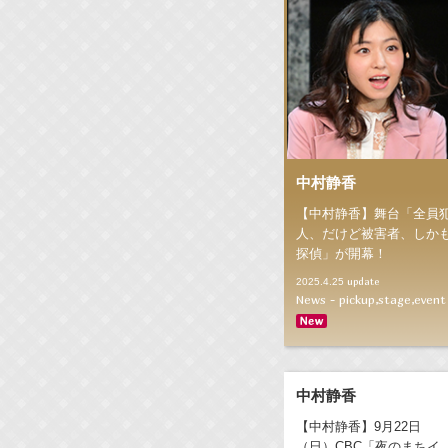
中村静香
【中村静香】舞台「全員
人、だけど被害者、しか
探偵」が開幕！
update
2025.4.25
News - pickup,stage,event
中村静香
【中村静香】9月22日
（日）CBC「夜のまちイ