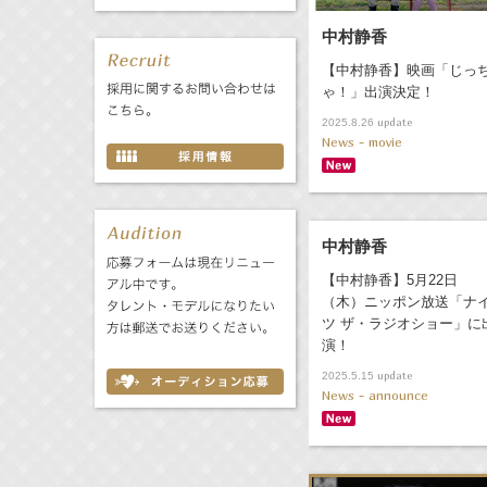
中村静香
【中村静香】映画「じっ
ゃ！」出演決定！
update
2025.8.26
News - movie
中村静香
【中村静香】5月22日
（木）ニッポン放送「ナ
ツ ザ・ラジオショー」に
演！
update
2025.5.15
News - announce