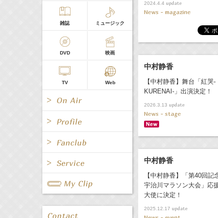
update
2024.4.4
News - magazine
雑誌
ミュージック
DVD
映画
中村静香
【中村静香】舞台「紅哭‐
TV
Web
KURENAI-」出演決定！
update
2026.3.13
News - stage
All
女優/タレント
中村静香
All
TV
【中村静香】「第40回記
All
Fanclub Page
グループ
歌手
宇治川マラソン大会」応
Radio
Web
大使に決定！
All
関連事業
update
2025.12.17
男優/タレント
キャスター/レポーター
News - event