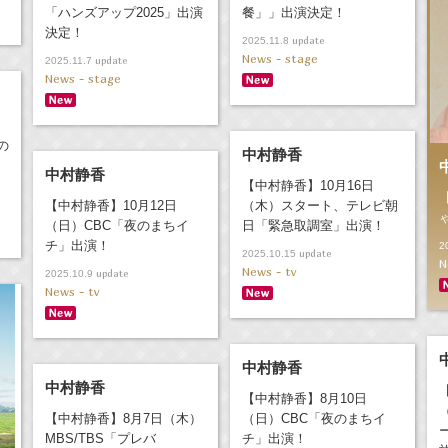
「ハンズアップ2025」出演
餐」」出演決定！
決定！
update
2025.11.8
News - stage
update
2025.11.7
News - stage
の
中村静香
中村静香
【中村静香】10月16日
【中村静香】10月12日
（木）スタート、テレビ朝
（日）CBC「夜のまちイ
日「緊急取調室」出演！
チ」出演！
2
update
2025.10.15
N
News - tv
update
2025.10.9
News - tv
中村静香
中村静香
【中村静香】8月10日
【中村静香】8月7日（木）
（日）CBC「夜のまちイ
MBS/TBS「プレバ
チ」出演！