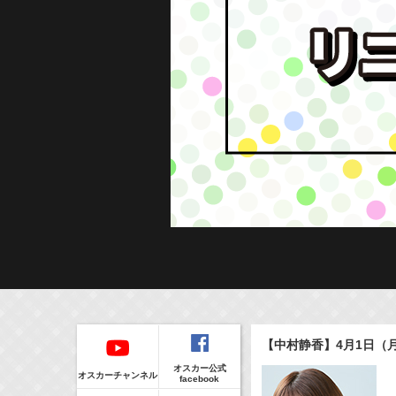
Regular
本日の出演情報
イベント
【中村静香】4月1日（月
CLIP
8/8(Sat)
販売情報
オスカー公式
17:55-18:00
(
Radio
)
オスカーチャンネル
facebook
ラジオドラマ「一建設presents おうちのはなし」