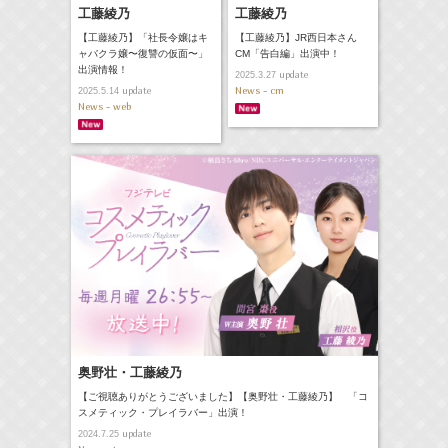
工藤綾乃
工藤綾乃
【工藤綾乃】「社長令嬢はキ
【工藤綾乃】JR西日本さん
ャバクラ嬢〜復讐の仮面〜」
CM「告白編」出演中！
出演情報！
update
2025.3.27
News - cm
update
2025.5.14
News - web
奥野壮・工藤綾乃
【ご視聴ありがとうございました】【奥野壮・工藤綾乃】 「コ
スメティック・プレイラバー」出演！
update
2024.7.25