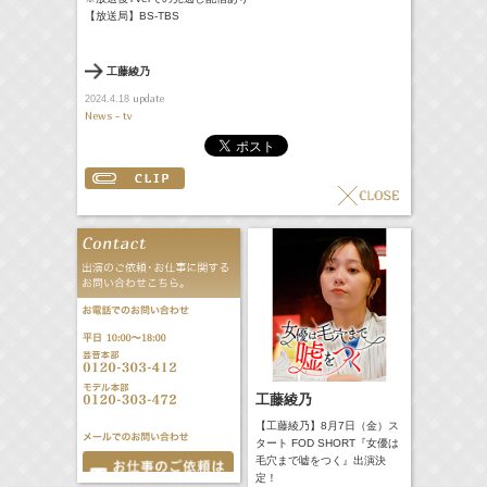
【放送局】BS-TBS
工藤綾乃
update
2024.4.18
News - tv
工藤綾乃
【工藤綾乃】8月7日（金）ス
タート FOD SHORT『女優は
毛穴まで嘘をつく』出演決
定！