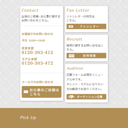
【井頭愛海】『NEXCO西日本』TV-CM開始
【工藤綾乃】8月7日（金）スタート FOD SHORT『女優は毛穴まで嘘をつく』出演決定！
【笛木優子】8月13日（木）ドラマ『大空港〜GATE24〜』ゲスト出演決定！
【前川泰之】舞台「グレンギャリー・グレンロス」公演詳細解禁！