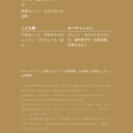
ジ
所属タレント・モデル日々の
活動。
こども部
オーディション
子役タレント・子役モデルの
タレント・モデルになりたい
レッスン・プロデュース・紹
方、随時受付中！応募資格、
介。
応募方法など。
サイトマップ
|
ご利用にあたって
|
採用情報
|
お仕事のご依頼はこちら
|
会社概要
© OSCARPROMOTION CO., LTD. All rights reserved. The material
on this site may not be reproduced, distributed,
transmitted, cached or otherwise used, except with the prior
permission of OSCARPROMOTION CO., LTD.
当サイトのコンテンツ、ドキュメント、データ、画像、映像、音声
などの著作権はオスカープロモーションもしくはオスカープロモー
ションが許可を受け
ている著作権者に属します。許可無くこれらを無断使用することは
法律で禁じられ、違反者は民事上及び刑事上の責任を負い、処罰さ
れることがあります。