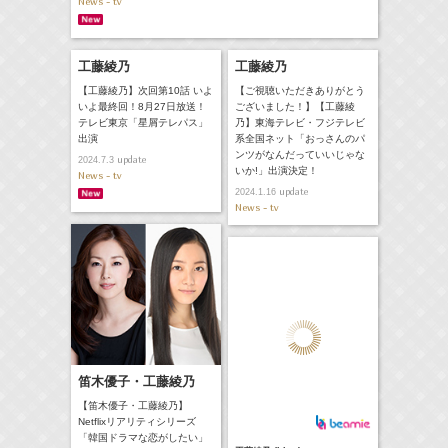
News - tv
工藤綾乃
工藤綾乃
【工藤綾乃】次回第10話 いよ
【ご視聴いただきありがとう
いよ最終回！8月27日放送！
ございました！】【工藤綾
テレビ東京「星屑テレパス」
乃】東海テレビ・フジテレビ
出演
系全国ネット「おっさんのパ
ンツがなんだっていいじゃな
update
2024.7.3
いか!」出演決定！
News - tv
update
2024.1.16
News - tv
笛木優子・工藤綾乃
【笛木優子・工藤綾乃】
Netflixリアリティシリーズ
「韓国ドラマな恋がしたい」