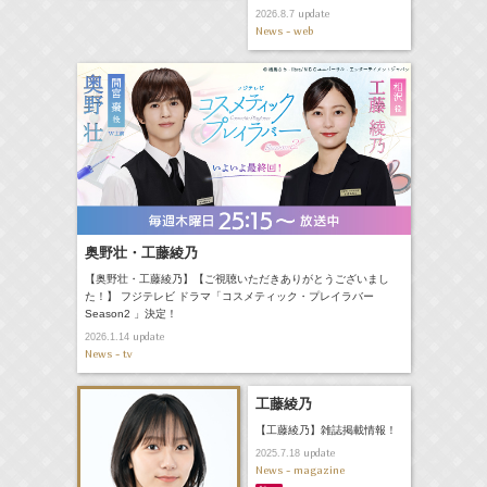
update
2026.8.7
News - web
奥野壮・工藤綾乃
【奥野壮・工藤綾乃】【ご視聴いただきありがとうございまし
た！】 フジテレビ ドラマ「コスメティック・プレイラバー
Season2 」決定！
update
2026.1.14
News - tv
工藤綾乃
【工藤綾乃】雑誌掲載情報！
update
2025.7.18
News - magazine