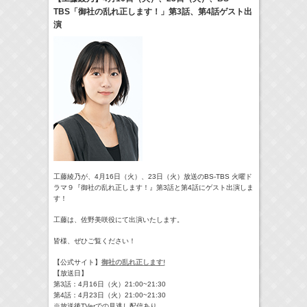
TBS「御社の乱れ正します！」第3話、第4話ゲスト出
8:00-8:24
演
やさいの時間 里山菜園 有機のチカラ
牧田習
(
TV
)
09:54-
サンデー・ジャポン
藤田ニコル
Now
(
TV
)
11:45-12:45
スクール革命！
髙橋ひかる
Now
(
TV
)
> More
工藤綾乃が、4月16日（火）、23日（火）放送のBS-TBS 火曜ド
ラマ９『御社の乱れ正します！』第3話と第4話にゲスト出演しま
す！
工藤は、佐野美咲役にて出演いたします。
皆様、ぜひご覧ください！
【公式サイト】
御社の乱れ正します!
【放送日】
第3話：4月16日（火）21:00~21:30
第4話：4月23日（火）21:00~21:30
※放送後TVerでの見逃し配信あり