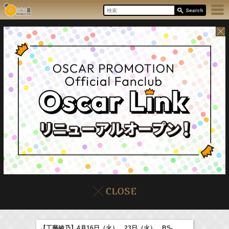
6:35-7:00
NHK俳句
庄司浩平
(
TV
)
07:30-08:30
8/9(Sun)
イベント
販売情報
本日の出演情報
ポケモンとどこいく！？
髙橋ひかる
【工藤綾乃】4月16日（火）、23日（火）、BS-
(
TV
)