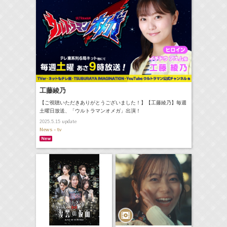
工藤綾乃
【ご視聴いただきありがとうございました！】【工藤綾乃】毎週
土曜日放送、「ウルトラマンオメガ」出演！
update
2025.5.15
News - tv