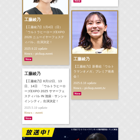
工藤綾乃
【工藤綾乃】1月4日（日）
「ウルトラヒーローズEXPO
2026 ニューイヤーフェステ
ィバル」出演決定！
update
2025.9.22
News - pickup,event
工藤綾乃
【工藤綾乃】新番組「ウルト
ラマンオメガ」プレミア発表
工藤綾乃
会！
【工藤綾乃】8月12日、13
update
2025.6.16
日、14日 「ウルトラヒーロ
News - pickup,event,tv
ーズEXPO 2025 サマーフェ
スティバル IN 池袋・サンシャ
インシティ」出演決定！
update
2025.5.19
News - event