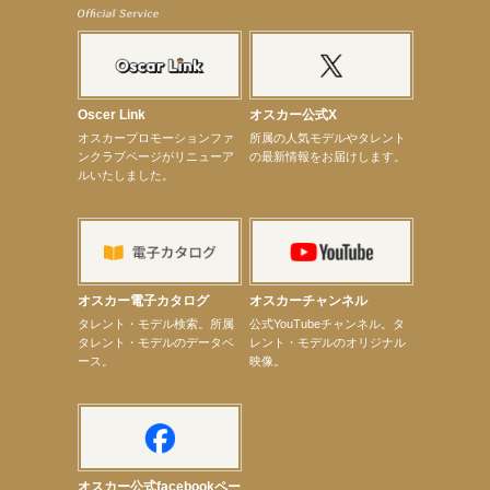
【武井咲】ENFÖLD 2026 PF/FW archetypeに登場！
【elfin’】7thシングル『全世界』がFMたいはくでO.A.決定♪
【elfin’】7thシングル『全世界』がFM-UUでO.A.決定♪
【elfin’】8月16日（日）「全世界」発売記念イベント決定！
【elfin’】7thシングル『全世界』がFM TANABEでO.A.決定♪
【昆虫ハンター牧田習】宝塚市立手塚治虫記念館トークショー＆宝塚文化芸術センター昆虫展示イ
ベント
Oscer Link
オスカー公式X
【昆虫ハンター牧田習】8月13日（木）プライムツリー赤池「ふれあい昆虫フェスティバル」トーク
オスカープロモーションファ
所属の人気モデルやタレント
ショーゲスト出演！
ンクラブページがリニューア
の最新情報をお届けします。
【井頭愛海】『小さなお葬式』TV-CM出演！
ルいたしました。
【定本楓馬】WEB DIGVII 連載企画『東京23時』に登場！
【髙橋ひかる】7月雑誌掲載情報
【elfin’】7thシングル『全世界』がFMふくろうでパワープレイO.A.決定
【上戸彩】「サントリードリームマッチ2026」 始球式
【上戸彩】サントリー「−196」新CM出演！
【elfin’】【小倉舞子】8月9日（日）「MxM’s produce event vol.14」に出演決定！
【elfin’】【辻美優】8月28日（金）「辻美優(elfin’)グレイテスト・ショー」に出演決定！
オスカー電子カタログ
オスカーチャンネル
【elfin’】9月27日（日）「Beauty Voice Theater Reboot Vol.3」開催決定！
次のページへ
タレント・モデル検索。所属
公式YouTubeチャンネル。タ
タレント・モデルのデータベ
レント・モデルのオリジナル
ース。
映像。
オスカー公式facebookペー