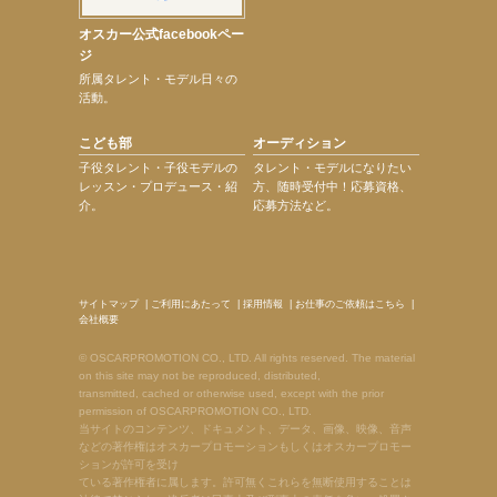
オスカー公式facebookペー
ジ
所属タレント・モデル日々の
活動。
こども部
オーディション
子役タレント・子役モデルの
タレント・モデルになりたい
レッスン・プロデュース・紹
方、随時受付中！応募資格、
介。
応募方法など。
サイトマップ
|
ご利用にあたって
|
採用情報
|
お仕事のご依頼はこちら
|
会社概要
© OSCARPROMOTION CO., LTD. All rights reserved. The material
on this site may not be reproduced, distributed,
transmitted, cached or otherwise used, except with the prior
permission of OSCARPROMOTION CO., LTD.
当サイトのコンテンツ、ドキュメント、データ、画像、映像、音声
などの著作権はオスカープロモーションもしくはオスカープロモー
ションが許可を受け
ている著作権者に属します。許可無くこれらを無断使用することは