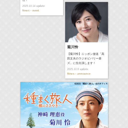
update
2025.10.14
News - event
菊川怜
【菊川怜】ニッポン放送「高
田文夫のラジオビバリー昼
ズ」に生出演します！
update
2025.10.9
News - announce