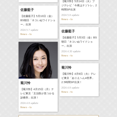
【菊川怜】5月14日（火）フ
ジテレビ「今夜はナゾトレ」2
佐藤藍子
時間SP出演
update
2024.5.8
【佐藤藍子】5月10日（金）
News - tv
BS朝日「ネコいぬワイドショ
ー」出演
update
2024.5.7
佐藤藍子
News - tv
【佐藤藍子】5月3日（金）BS
朝日「ネコいぬワイドショ
ー」出演
update
2024.4.30
News - tv
菊川怜
【菊川怜】4月9日（火）テレ
ビ東京「ありえへん∞世界」
2.5時間SP出演！
菊川怜
update
2024.4.8
【菊川怜】4月15日（月）テ
News - tv
レビ東京「主治医が見つかる
診療所」出演！
update
2024.4.8
News - tv