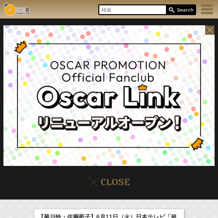
17:55-18:00
8/8(Sat)
イベント
販売情報
本日の出演情報
ラジオドラマ「一建設presents おうちのはなし」
髙橋ひかる
【菊川怜・佐藤藍子】6月11日（火）日本テレビ「超
(
Radio
)