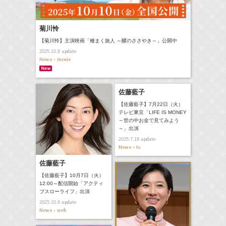
菊川怜
【菊川怜】主演映画「種まく旅人 ～醪のささやき～」公開中
update
2025.10.8
News - movie
佐藤藍子
【佐藤藍子】7月22日（火）
テレビ東京「LIFE IS MONEY
～世の中お金で見てみよう
～」出演
update
2025.7.18
News - tv
佐藤藍子
【佐藤藍子】10月7日（火）
12:00～配信開始「アクティ
ブスローライフ」出演
update
2025.10.6
News - web