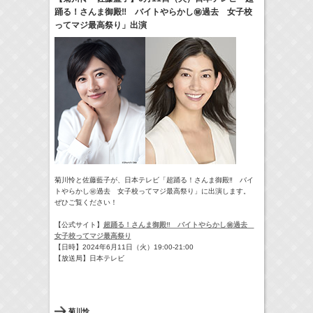
踊る！さんま御殿‼ バイトやらかし㊙過去 女子校
18:30-18:56
ってマジ最高祭り」出演
一泊家族
河北麻友子
(
TV
)
19:30-19:45
宮﨑香蓮の聴いてみらんね！
宮﨑香蓮
(
Radio
)
21:00 -21:30
藤田ニコルのニコニチ
藤田ニコル
(
Radio
)
> More
菊川怜と佐藤藍子が、日本テレビ「超踊る！さんま御殿‼ バイ
トやらかし㊙過去 女子校ってマジ最高祭り」に出演します。
ぜひご覧ください！
【公式サイト】
超踊る！さんま御殿‼ バイトやらかし㊙過去
女子校ってマジ最高祭り
【日時】2024年6月11日（火）19:00-21:00
【放送局】日本テレビ
菊川怜