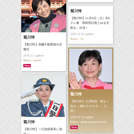
菊川怜
【菊川怜】11月4日（火）BS
テレ東「和田明日香とゆる宅
飲み」出演！
update
2025.10.29
菊川怜
News - tv
【菊川怜】高幡不動尊節分豆
撒式
update
2026.2.3
News - event
菊川怜
【菊川怜】主演映画「種まく
旅人 ～醪のささやき～」公
開！
update
2025.10.14
菊川怜
News - pickup,event,movie
【菊川怜】一日池袋署長に就
任！