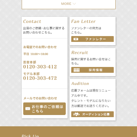
【工藤綾乃】8月7日（金）スタート FOD SHORT『女優は毛穴まで嘘をつく』出演決定！
【笛木優子】8月13日（木）ドラマ『大空港〜GATE24〜』ゲスト出演決定！