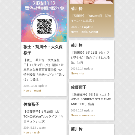
菊川怜
【菊川怜】「NISAの日」関連
イベントに出席！
update
2025.2.14
News - pickup,event
菊川怜
敦士・菊川怜・大久保
桜子
【菊川怜】6月21日（金）フ
ジテレビ「酒のツマミになる
【敦士・菊川怜・大久保桜
話」出演
子】11月12日（火）開催！岐
update
2024.6.14
阜県立各務原西高等学校PTA
News - tv
特別授業「未来への”カギ”見つ
け」に登壇！
update
2024.10.31
佐藤藍子
News - event
【佐藤藍子】6月1日（土）J-
WAVE「ORIENT STAR TIME
佐藤藍子
AND TIDE」出演
update
2024.5.27
【佐藤藍子】5月15日（水）
News - announce
TCK公式YouTubeライブ「う
まキュン」出演
update
2024.5.13
菊川怜
News - web