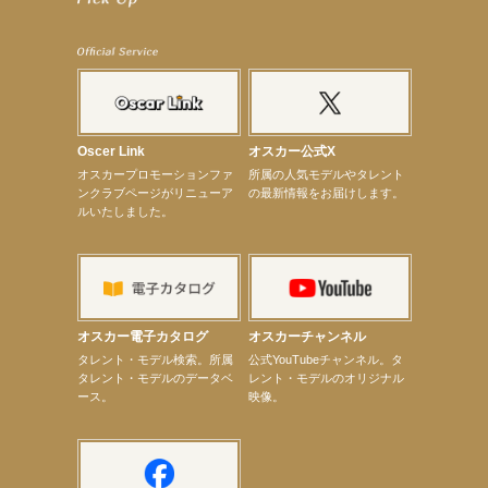
【前川泰之】舞台「グレンギャリー・グレンロス」公演詳細解禁！
【武井咲】ENFÖLD 2026 PF/FW archetypeに登場！
【elfin’】7thシングル『全世界』がFMたいはくでO.A.決定♪
【elfin’】7thシングル『全世界』がFM-UUでO.A.決定♪
【elfin’】8月16日（日）「全世界」発売記念イベント決定！
【elfin’】7thシングル『全世界』がFM TANABEでO.A.決定♪
【昆虫ハンター牧田習】宝塚市立手塚治虫記念館トークショー＆宝塚文化芸術センター昆虫展示イ
ベント
【昆虫ハンター牧田習】8月13日（木）プライムツリー赤池「ふれあい昆虫フェスティバル」トーク
Oscer Link
オスカー公式X
ショーゲスト出演！
オスカープロモーションファ
所属の人気モデルやタレント
【井頭愛海】『小さなお葬式』TV-CM出演！
ンクラブページがリニューア
の最新情報をお届けします。
【定本楓馬】WEB DIGVII 連載企画『東京23時』に登場！
ルいたしました。
【髙橋ひかる】7月雑誌掲載情報
【elfin’】7thシングル『全世界』がFMふくろうでパワープレイO.A.決定
【上戸彩】「サントリードリームマッチ2026」 始球式
【上戸彩】サントリー「−196」新CM出演！
【elfin’】【小倉舞子】8月9日（日）「MxM’s produce event vol.14」に出演決定！
【elfin’】【辻美優】8月28日（金）「辻美優(elfin’)グレイテスト・ショー」に出演決定！
【elfin’】9月27日（日）「Beauty Voice Theater Reboot Vol.3」開催決定！
オスカー電子カタログ
オスカーチャンネル
【本田紗来】「Ray」9月号発売中！
次のページへ
タレント・モデル検索。所属
公式YouTubeチャンネル。タ
タレント・モデルのデータベ
レント・モデルのオリジナル
ース。
映像。