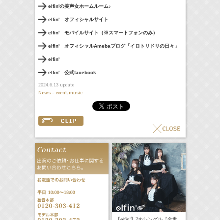
elfin'の美声女ホームルーム♪
elfin' オフィシャルサイト
elfin' モバイルサイト（※スマートフォンのみ）
elfin' オフィシャルAmebaブログ「イロトリドリの日々」
elfin'
elfin' 公式facebook
update
2024.6.13
News - event,music
【elfin'】7thシングル『全世