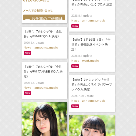
界』がFMたいはくでO.A.決定
♪
update
2026.8.4
News - announce,music
【elfin'】7thシングル『全世
界』がFM-UUでO.A.決定♪
【elfin’】8月16日（日）「全
update
2026.8.4
世界」発売記念イベント決
News - announce,music
定！
update
2026.8.4
News - event,music
【elfin’】7thシングル『全世
界』がFM TANABEでO.A.決
定♪
【elfin’】7thシングル『全世
update
2026.8.4
界』がFMふくろうでパワープ
News - announce,music
レイO.A.決定
update
2026.7.30
News - announce,music