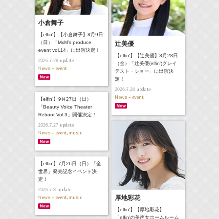
小倉舞子
【elfin'】【小倉舞子】8月9日
（日）「MxM's produce
辻美優
event vol.14」に出演決定！
【elfin'】【辻美優】8月28日
update
2026.7.28
（金）「辻美優(elfin')グレイ
News - event
テスト・ショー」に出演決
定！
update
2026.7.28
News - event
【elfin’】9月27日（日）
「Beauty Voice Theater
Reboot Vol.3」開催決定！
update
2026.7.27
News - event,music
【elfin’】7月26日（日）「全
世界」発売記念イベント決
定！
update
2026.7.8
News - event,music
厚地彩花
【elfin'】【厚地彩花】
「elfin'の美声女ホームルーム