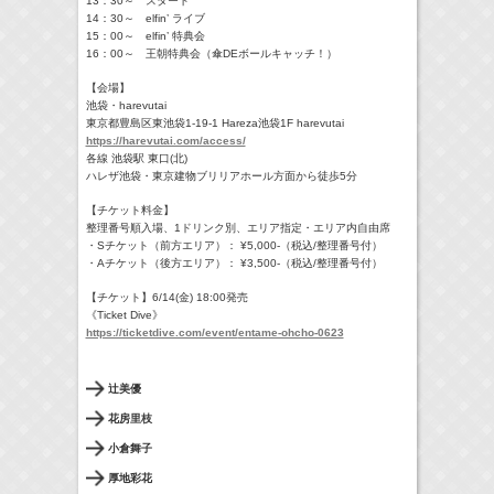
13：30～ スタート
14：30～ elfin’ ライブ
15：00～ elfin’ 特典会
16：00～ 王朝特典会（傘DEボールキャッチ！）
【会場】
池袋・harevutai
東京都豊島区東池袋1-19-1 Hareza池袋1F harevutai
https://harevutai.com/access/
各線 池袋駅 東口(北)
ハレザ池袋・東京建物ブリリアホール方面から徒歩5分
【チケット料金】
整理番号順入場、1ドリンク別、エリア指定・エリア内自由席
・Sチケット（前方エリア）： ¥5,000-（税込/整理番号付）
・Aチケット（後方エリア）： ¥3,500-（税込/整理番号付）
【チケット】6/14(金) 18:00発売
《Ticket Dive》
https://ticketdive.com/event/
entame-ohcho-0623
辻美優
花房里枝
小倉舞子
厚地彩花