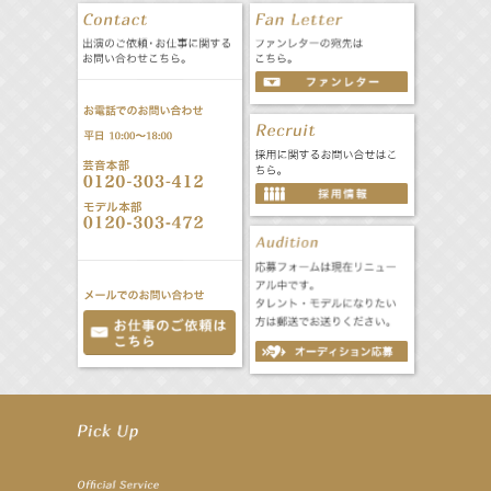
【笛木優子】9月13日（木）ドラマ『大空港〜GATE24〜』ゲスト出演決定！
【前川泰之】舞台「グレンギャリー・グレンロス」公演詳細解禁！
【武井咲】ENFÖLD 2026 PF/FW archetypeに登場！
【elfin’】7thシングル『全世界』がFMたいはくでO.A.決定♪
【elfin’】7thシングル『全世界』がFM-UUでO.A.決定♪
【elfin’】8月16日（日）「全世界」発売記念イベント決定！