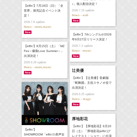
♪」個人配信決定！
【elfin’】7月19日（日）「全
update
世界」発売記念イベント決
2026.7.16
News - web
定！
update
2026.7.8
News - event,music
【elfin’】7thシングルが2026
年9月27日リリース決定！
update
【elfin’】8月15日（土）「MZ
2026.7.3
News - music
Fes～爆裂Love Summer～」
出演決定！
update
2026.6.29
News - event,music
辻美優
【elfin'】【辻美優】歌劇版
「斬舞踊」主役スサノオ役で
出演決定！
update
2026.6.25
News - stage
厚地彩花
【elfin'】【厚地彩花】6月20
【elfin’】
日（土）「厚地彩花(elfin')グ
SHOWROOM「elfin'の美声女
レイテスト・ショー」に出演