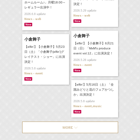
ホームルーム♪」月曜18:00～
決定！
レギュラー出演中！
update
2026.5.29
update
2026.6.8
News - web
News - web
小倉舞子
小倉舞子
【elfin'】【小倉舞子】6月21
【elfin'】【小倉舞子】5月23
日（日）「MxM's produce
日（土）「小倉舞子(elfin')グ
event vol.12」に出演決定！
レイテスト・ショー」に出演
update
2026.5.26
決定！
News - event
update
2026.5.8
News - event
【elfin'】5月16日（土）「全
国みどりと花のフェアかつし
か」出演決定！
update
2026.5.8
News - event,music