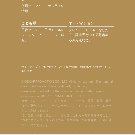
所属タレント・モデル日々の
活動。
こども部
オーディション
子役タレント・子役モデルの
タレント・モデルになりたい
レッスン・プロデュース・紹
方、随時受付中！応募資格、
介。
応募方法など。
サイトマップ
|
ご利用にあたって
|
採用情報
|
お仕事のご依頼はこちら
|
会社概要
© OSCARPROMOTION CO., LTD. All rights reserved. The material
on this site may not be reproduced, distributed,
transmitted, cached or otherwise used, except with the prior
permission of OSCARPROMOTION CO., LTD.
当サイトのコンテンツ、ドキュメント、データ、画像、映像、音声
などの著作権はオスカープロモーションもしくはオスカープロモー
ションが許可を受け
ている著作権者に属します。許可無くこれらを無断使用することは
法律で禁じられ、違反者は民事上及び刑事上の責任を負い、処罰さ
れることがあります。