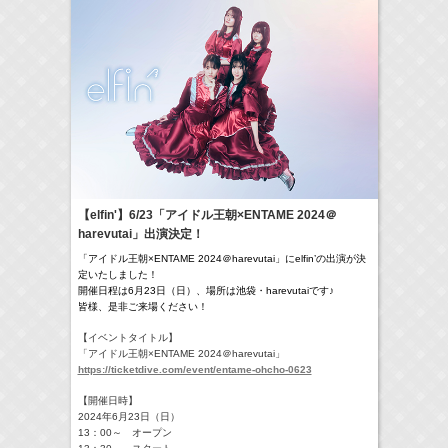
24:00-24:30
一緒にごはんをたべるだけ
真矢ミキ
(
TV
)
> More
【elfin'】6/23「アイドル王朝×ENTAME 2024＠
harevutai」出演決定！
「アイドル王朝×ENTAME 2024＠harevutai」にelfin’の出演が決
定いた
しました！
開催日程は6月23日（日）、場所は池袋・harevutaiで
す♪
皆様、是非ご来場ください！
【イベントタイトル】
「アイドル王朝×ENTAME 2024＠harevutai」
https://ticketdive.com/event/entame-ohcho-0623
【開催日時】
2024年6月23日（日）
13：00～ オープン