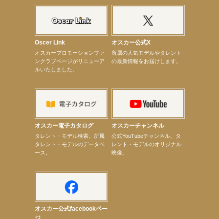
【elfin’】7thシングル『全世界』がFM TANABEでO.A.決定♪
【昆虫ハンター牧田習】宝塚市立手塚治虫記念館トークショー＆宝塚文化芸術センター昆虫展示イ
ベント
【昆虫ハンター牧田習】8月13日（木）プライムツリー赤池「ふれあい昆虫フェスティバル」トーク
ショーゲスト出演！
Oscer Link
オスカー公式X
【井頭愛海】『小さなお葬式』TV-CM出演！
オスカープロモーションファ
所属の人気モデルやタレント
【定本楓馬】WEB DIGVII 連載企画『東京23時』に登場！
ンクラブページがリニューア
の最新情報をお届けします。
【髙橋ひかる】7月雑誌掲載情報
ルいたしました。
【elfin’】7thシングル『全世界』がFMふくろうでパワープレイO.A.決定
【上戸彩】「サントリードリームマッチ2026」 始球式
【上戸彩】サントリー「−196」新CM出演！
【elfin’】【小倉舞子】8月9日（日）「MxM’s produce event vol.14」に出演決定！
【elfin’】【辻美優】8月28日（金）「辻美優(elfin’)グレイテスト・ショー」に出演決定！
【elfin’】9月27日（日）「Beauty Voice Theater Reboot Vol.3」開催決定！
【本田紗来】「Ray」9月号発売中！
オスカー電子カタログ
オスカーチャンネル
【宇垣美里】「マンガ【推しの子】展‐星のキセキ‐」オープニングイベント
次のページへ
タレント・モデル検索。所属
公式YouTubeチャンネル。タ
タレント・モデルのデータベ
レント・モデルのオリジナル
ース。
映像。
オスカー公式facebookペー
ジ