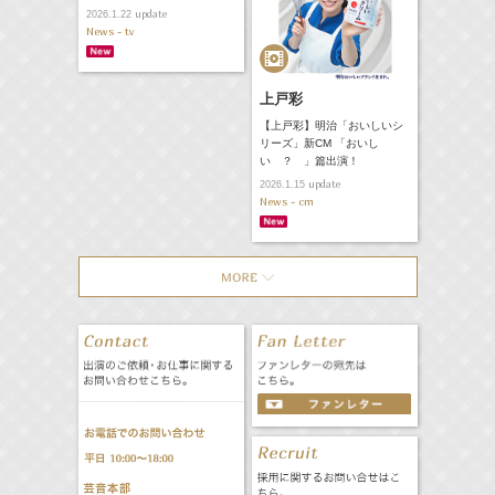
update
2026.1.22
News - tv
上戸彩
【上戸彩】明治「おいしいシ
リーズ」新CM 「おいし
い ？ 」篇出演！
update
2026.1.15
News - cm