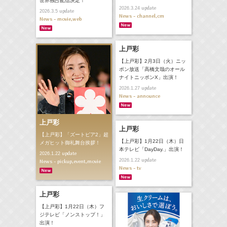
世界独占配信決定！
update
2026.3.24
update
2026.3.5
News - channel,cm
News - movie,web
上戸彩
【上戸彩】2月3日（火）ニッ
ポン放送「高橋文哉のオール
ナイトニッポンX」出演！
update
2026.1.27
News - announce
上戸彩
上戸彩
【上戸彩】「ズートピア2」超
【上戸彩】1月22日（木）日
メガヒット御礼舞台挨拶！
本テレビ「DayDay.」出演！
update
2026.1.22
update
2026.1.22
News - pickup,event,movie
News - tv
上戸彩
【上戸彩】1月22日（木）フ
ジテレビ「ノンストップ！」
出演！