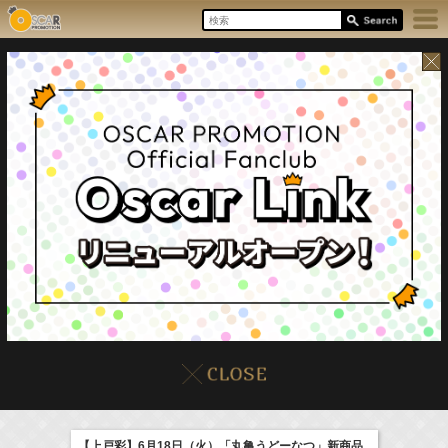
17:55-18:00
8/8(Sat)
イベント
販売情報
本日の出演情報
ラジオドラマ「一建設presents おうちのはなし」
髙橋ひかる
Now
【上戸彩】6月18日（火）「丸亀うどーなつ」新商品
(
Radio
)