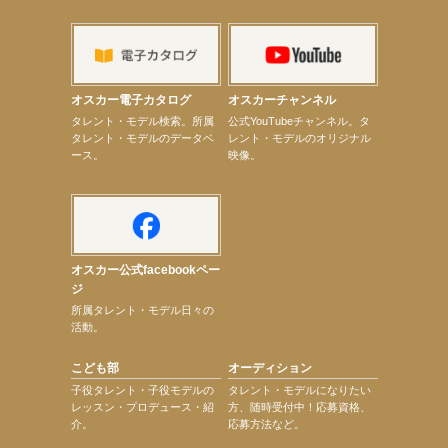
【髙橋ひかる】7月雑誌掲載情報
【elfin’】7thシングル『全世界』がFMふくろうでパワープレイO.A.決定
【上戸彩】「サントリードリームマッチ2026」 始球式
【上戸彩】サントリー「−196」新CM出演！
【elfin’】【小倉舞子】8月9日（日）「MxM’s produce event vol.14」に出演決定！
【elfin’】【辻美優】8月28日（金）「辻美優(elfin’)グレイテスト・ショー」に出演決定！
オスカー電子カタログ
オスカーチャンネル
【elfin’】9月27日（日）「Beauty Voice Theater Reboot Vol.3」開催決定！
次のページへ
タレント・モデル検索。所属
公式YouTubeチャンネル。タ
タレント・モデルのデータベ
レント・モデルのオリジナル
ース。
映像。
オスカー公式facebookペー
ジ
所属タレント・モデル日々の
活動。
こども部
オーディション
子役タレント・子役モデルの
タレント・モデルになりたい
レッスン・プロデュース・紹
方、随時受付中！応募資格、
介。
応募方法など。