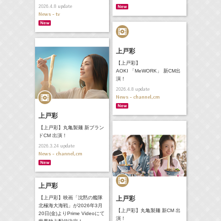
update
2026.4.8
News - tv
上戸彩
【上戸彩】
AOKI 「MeWORK」 新CM出
演！
update
2026.4.8
News - channel,cm
上戸彩
【上戸彩】丸亀製麺 新ブラン
ドCM 出演！
update
2026.3.24
News - channel,cm
上戸彩
【上戸彩】映画「沈黙の艦隊
上戸彩
北極海大海戦」が2026年3月
【上戸彩】丸亀製麺 新CM 出
20日(金)よりPrime Videoにて
演！