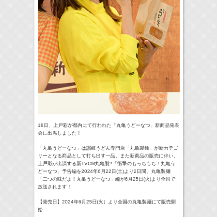
18日、上戸彩が都内にて行われた「丸亀うどーなつ」
新商品発表
会に出席しました！
「丸亀うどーなつ」は讃岐うどん専門店「丸亀製麺」が新カテゴ
リーとなる商品として打ち出す一品。また新商品の販売に伴い、
上戸彩が出演する新TVCM丸亀製?「衝撃のもっちもち！丸亀う
どーなつ」予告編を2024年6月22日(土)より2日間、丸亀製麺
「二つの味だよ！丸亀うどーなつ」編が6月25日(火)より全国で
放送されます！
【発売日】2024年6月25日(火）
より全国の丸亀製麺にて販売開
始