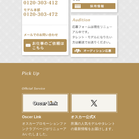
【井頭愛海】『NEXCO西日本』TV-CM開始
【工藤綾乃】8月7日（金）スタート FOD SHORT『女優は毛穴まで嘘をつく』出演決定！
【笛木優子】8月13日（木）ドラマ『大空港〜GATE24〜』ゲスト出演決定！
【前川泰之】舞台「グレンギャリー・グレンロス」公演詳細解禁！
【武井咲】ENFÖLD 2026 PF/FW archetypeに登場！
【elfin’】7thシングル『全世界』がFMたいはくでO.A.決定♪
【elfin’】7thシングル『全世界』がFM-UUでO.A.決定♪
【elfin’】8月16日（日）「全世界」発売記念イベント決定！
【elfin’】7thシングル『全世界』がFM TANABEでO.A.決定♪
【昆虫ハンター牧田習】宝塚市立手塚治虫記念館トークショー＆宝塚文化芸術センター昆虫展示イ
ベント
Oscer Link
オスカー公式X
【昆虫ハンター牧田習】8月13日（木）プライムツリー赤池「ふれあい昆虫フェスティバル」トーク
オスカープロモーションファ
所属の人気モデルやタレント
ショーゲスト出演！
ンクラブページがリニューア
の最新情報をお届けします。
【井頭愛海】『小さなお葬式』TV-CM出演！
ルいたしました。
【定本楓馬】WEB DIGVII 連載企画『東京23時』に登場！