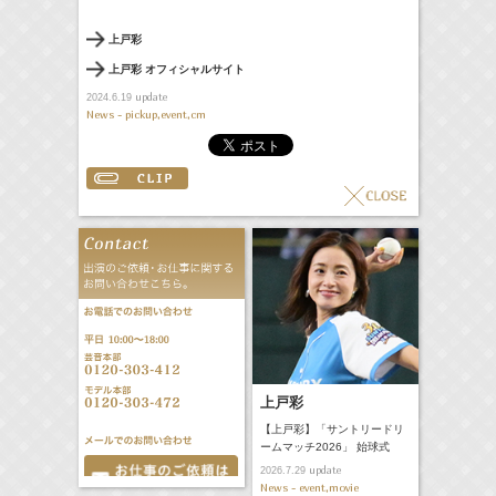
上戸彩
上戸彩 オフィシャルサイト
update
2024.6.19
News - pickup,event,cm
上戸彩
【上戸彩】「サントリードリ
ームマッチ2026」 始球式
update
2026.7.29
News - event,movie