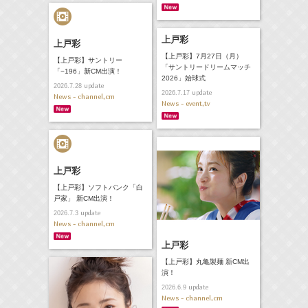
上戸彩
上戸彩
【上戸彩】7月27日（月）
【上戸彩】サントリー
「サントリードリームマッチ
「−196」新CM出演！
2026」始球式
update
2026.7.28
update
2026.7.17
News - channel,cm
News - event,tv
上戸彩
【上戸彩】ソフトバンク「白
戸家」 新CM出演！
update
2026.7.3
News - channel,cm
上戸彩
【上戸彩】丸亀製麺 新CM出
演！
update
2026.6.9
News - channel,cm