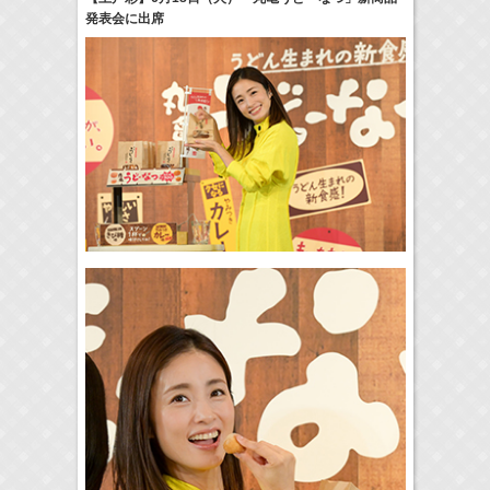
発表会に出席
18:30-18:56
一泊家族
河北麻友子
(
TV
)
19:30-19:45
宮﨑香蓮の聴いてみらんね！
宮﨑香蓮
(
Radio
)
21:00 -21:30
藤田ニコルのニコニチ
藤田ニコル
(
Radio
)
> More