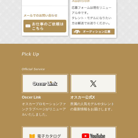
【井頭愛海】『NEXCO西日本』TV-CM開始
【工藤綾乃】8月7日（金）スタート FOD SHORT『女優は毛穴まで嘘をつく』出演決定！
【笛木優子】8月13日（木）ドラマ『大空港〜GATE24〜』ゲスト出演決定！
【前川泰之】舞台「グレンギャリー・グレンロス」公演詳細解禁！
【武井咲】ENFÖLD 2026 PF/FW archetypeに登場！
【elfin’】7thシングル『全世界』がFMたいはくでO.A.決定♪
【elfin’】7thシングル『全世界』がFM-UUでO.A.決定♪
【elfin’】8月16日（日）「全世界」発売記念イベント決定！
【elfin’】7thシングル『全世界』がFM TANABEでO.A.決定♪
【昆虫ハンター牧田習】宝塚市立手塚治虫記念館トークショー＆宝塚文化芸術センター昆虫展示イ
ベント
Oscer Link
オスカー公式X
【昆虫ハンター牧田習】8月13日（木）プライムツリー赤池「ふれあい昆虫フェスティバル」トーク
オスカープロモーションファ
所属の人気モデルやタレント
ショーゲスト出演！
ンクラブページがリニューア
の最新情報をお届けします。
【井頭愛海】『小さなお葬式』TV-CM出演！
ルいたしました。
【定本楓馬】WEB DIGVII 連載企画『東京23時』に登場！
【髙橋ひかる】7月雑誌掲載情報
【elfin’】7thシングル『全世界』がFMふくろうでパワープレイO.A.決定
【上戸彩】「サントリードリームマッチ2026」 始球式
【上戸彩】サントリー「−196」新CM出演！