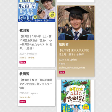
牧田習
【牧田習】5月10日（土）第
15回昆虫講演会「昆虫ハンタ
牧田習
ー牧田習の虫たちのスゴい世
界」に登壇！
【牧田習】東京大学大学院
update
2025.4.9
博士号（農学）を取得
News - event
update
2025.3.26
News -
pickup,announce,event
牧田習
【牧田習】NHK「趣味の園芸
やさいの時間」新レギュラー
情報
update
2025.3.21
News - tv