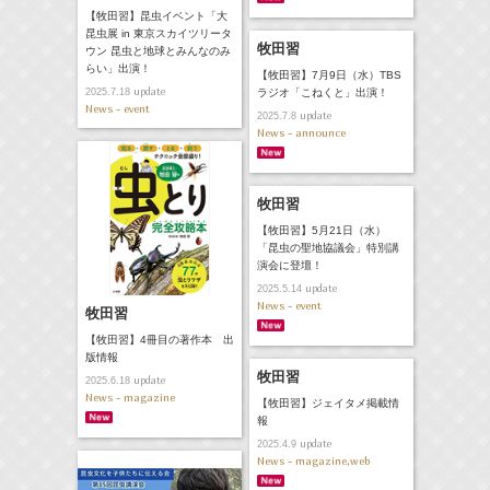
【牧田習】昆虫イベント「大
昆虫展 in 東京スカイツリータ
牧田習
ウン 昆虫と地球とみんなのみ
らい」出演！
【牧田習】7月9日（水）TBS
update
2025.7.18
ラジオ「こねくと」出演！
News - event
update
2025.7.8
News - announce
牧田習
【牧田習】5月21日（水）
「昆虫の聖地協議会」特別講
演会に登壇！
update
2025.5.14
News - event
牧田習
【牧田習】4冊目の著作本 出
版情報
牧田習
update
2025.6.18
News - magazine
【牧田習】ジェイタメ掲載情
報
update
2025.4.9
News - magazine,web