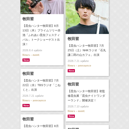
牧田習
【昆虫ハンター牧田習】8月
13日（木）プライムツリー赤
池「ふれあい昆虫フェスティ
牧田習
バル」トークショーゲスト出
演！
【昆虫ハンター牧田習】7月
update
25日（土）NHKラジオ「石丸
2026.8.4
News - event
謙二郎の山カフェ」出演
update
2026.7.21
News - announce
牧田習
【昆虫ハンター牧田習】7月
牧田習
22日（水）TBSラジオ「こね
くと」出演
【昆虫ハンター牧田習】初監
update
修昆虫展「昆虫ナイトワンダ
2026.7.21
News - announce
ーランド」開催決定！
update
2026.7.10
News - event
牧田習
【昆虫ハンター牧田習】8月