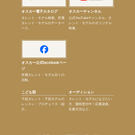
【elfin’】【小倉舞子】8月9日（日）「MxM’s produce event vol.14」に出演決定！
【elfin’】【辻美優】8月28日（金）「辻美優(elfin’)グレイテスト・ショー」に出演決定！
オスカー電子カタログ
オスカーチャンネル
【elfin’】9月27日（日）「Beauty Voice Theater Reboot Vol.3」開催決定！
次のページへ
タレント・モデル検索。所属
公式YouTubeチャンネル。タ
タレント・モデルのデータベ
レント・モデルのオリジナル
ース。
映像。
オスカー公式facebookペー
ジ
所属タレント・モデル日々の
活動。
こども部
オーディション
子役タレント・子役モデルの
タレント・モデルになりたい
レッスン・プロデュース・紹
方、随時受付中！応募資格、
介。
応募方法など。