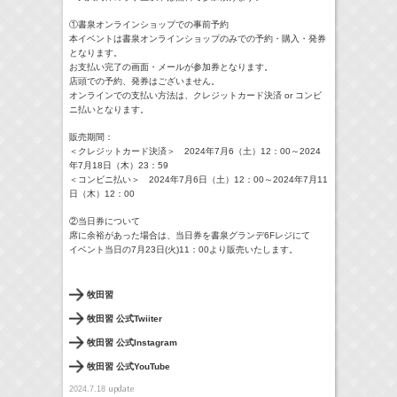
①書泉オンラインショップでの事前予約
本イベントは書泉オンラインショップのみでの予約・購入・発券
となります。
お支払い完了の画面・メールが参加券となります。
店頭での予約、発券はございません。
オンラインでの支払い方法は、クレジットカード決済 or コンビ
ニ払いとなります。
販売期間：
＜クレジットカード決済＞ 2024年7月6（土）12：00～2024
年7月18日（木）23：59
＜コンビニ払い＞ 2024年7月6日（土）12：00～2024年7月11
日（木）12：00
②当日券について
席に余裕があった場合は、当日券を書泉グランデ6Fレジにて
イベント当日の7月23日(火)11：00より販売いたします。
牧田習
牧田習 公式Twiiter
牧田習 公式Instagram
牧田習 公式YouTube
update
2024.7.18