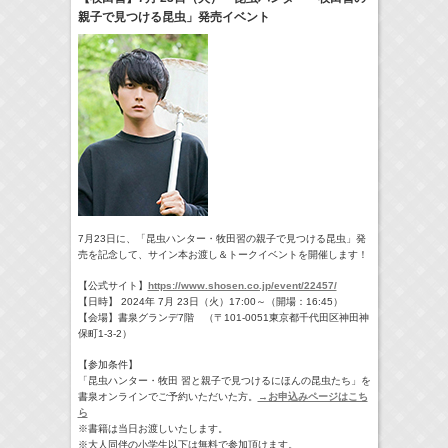
親子で見つける昆虫」発売イベント
18:30-18:56
一泊家族
河北麻友子
(
TV
)
19:30-19:45
宮﨑香蓮の聴いてみらんね！
宮﨑香蓮
(
Radio
)
21:00 -21:30
藤田ニコルのニコニチ
藤田ニコル
(
Radio
)
> More
7月23日に、「昆虫ハンター・
牧田習の親子で見つける昆虫」発
売を記念して、サイン本お渡し＆トークイベントを開催します！
【公式サイト】
https://www.shosen.co.jp/event/22457/
【日時】 2024年 7月 23日（火）17:00～（開場：16:45）
【会場】書泉グランデ7階 （〒101-0051東京都千代田区神田神
保町1-3-2）
【参加条件】
「昆虫ハンター・牧田 習と親子で見つけるにほんの昆虫たち」を
書泉オンラインでご予約いただいた方。
→お申込みページはこち
ら
※書籍は当日お渡しいたします。
※大人同伴の小学生以下は無料で参加頂けます。