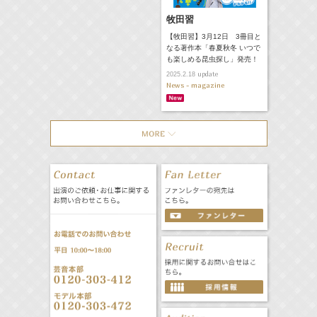
牧田習
【牧田習】3月12日 3冊目と
なる著作本「春夏秋冬 いつで
も楽しめる昆虫探し」発売！
update
2025.2.18
News - magazine