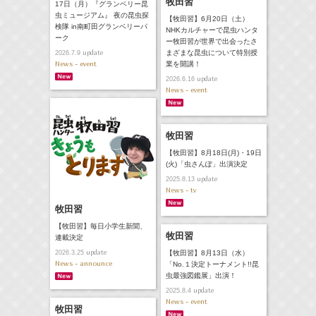
牧田習
17日（月）『グランベリー昆
虫ミュージアム』 夜の昆虫探
【牧田習】6月20日（土）
検隊 in南町田グランベリーパ
NHKカルチャーで昆虫ハンタ
ーク
ー牧田習が世界で出会ったさ
update
まざまな昆虫について特別授
2026.7.9
News - event
業を開講！
update
2026.6.16
News - event
牧田習
【牧田習】8月18日(月)・19日
(火)「虫さんぽ」出演決定
update
2025.8.13
News - tv
牧田習
【牧田習】毎日小学生新聞、
牧田習
連載決定
update
【牧田習】8月13日（水）
2026.3.25
News - announce
「No.１決定トーナメント!!昆
虫最強図鑑展」出演！
update
2025.8.4
News - event
牧田習