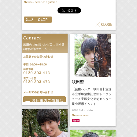
News - event,magazine
牧田習
【昆虫ハンター牧田習】宝塚
市立手塚治虫記念館トークシ
ョー＆宝塚文化芸術センター
昆虫展示イベント
update
2026.8.4
News - event