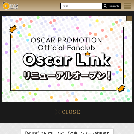
17:55-18:00
8/8(Sat)
イベント
販売情報
本日の出演情報
ラジオドラマ「一建設presents おうちのはなし」
髙橋ひかる
【牧田習】7月 23日（火）「昆虫ハンター・牧田習の
(
Radio
)