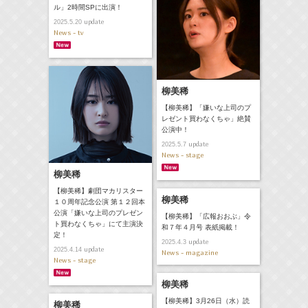
ル」2時間SPに出演！
update
2025.5.20
News - tv
柳美稀
【柳美稀】「嫌いな上司のプ
レゼント買わなくちゃ」絶賛
公演中！
update
2025.5.7
News - stage
柳美稀
【柳美稀】劇団マカリスター
柳美稀
１０周年記念公演 第１２回本
公演「嫌いな上司のプレゼン
【柳美稀】「広報おおぶ」令
ト買わなくちゃ」にて主演決
和７年４月号 表紙掲載！
定！
update
2025.4.3
update
2025.4.14
News - magazine
News - stage
柳美稀
【柳美稀】3月26日（水）読
柳美稀