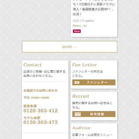
ろ！7月期日テレ系新ドラマに
潜入！秘蔵映像大公開SP！」
出演！
update
2024.7.5
News - tv