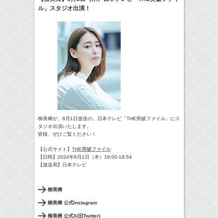
ル」スタジオ出演！
17:10-17:30
河北麻友子のマユコレ！
河北麻友子
(
Radio
)
22:00-
Tシャツが乾くまで
庄司浩平
(
TV
)
> More
柳美稀が、8月1日放送の、日本テレビ「THE突破ファイル」にス
タジオ出演いたします。
皆様、ぜひご覧ください！
【公式サイト】
THE突破ファイル
【日時】2024年8月1日（木）19:00-19:54
【放送局】日本テレビ
柳美稀
柳美稀 公式Instagram
柳美稀 公式X(旧Twitter)