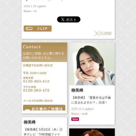
update
2024.7.29
News - tv
柳美稀
【柳美稀】「愛妻弁当は不倫
に含まれますか？」出演！
update
2025.12.4
News - web
柳美稀
【柳美稀】5月22日（木）日
本テレビ「THE突破ファイ