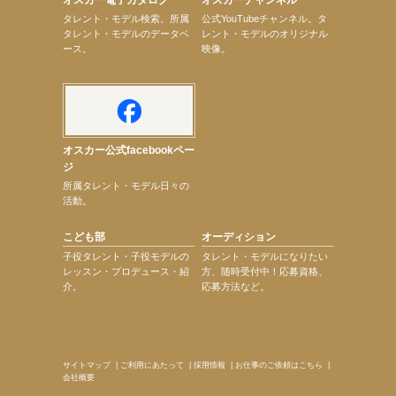
次のページへ
タレント・モデル検索。所属
公式YouTubeチャンネル。タ
タレント・モデルのデータベ
レント・モデルのオリジナル
ース。
映像。
オスカー公式facebookペー
ジ
所属タレント・モデル日々の
活動。
こども部
オーディション
子役タレント・子役モデルの
タレント・モデルになりたい
レッスン・プロデュース・紹
方、随時受付中！応募資格、
介。
応募方法など。
サイトマップ
|
ご利用にあたって
|
採用情報
|
お仕事のご依頼はこちら
|
会社概要