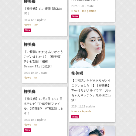
柳美稀
update
2025.1.20
【柳美稀】丸井産業 新CM出
News - magazine
演！
update
2024.12.2
News - cm
柳美稀
【ご視聴いただきありがとう
ございました！】【柳美稀】
テレビ朝日「相棒
Season23」に出演！
update
柳美稀
2024.10.29
News - tv
【ご視聴いただきありがとう
ございました！】【柳美稀】
TVerオリジナルドラマ「おっ
柳美稀
ちゃんキッチン」最終回に出
【柳美稀】10月3日（木）日
演！
本テレビ「THE突破ファイ
update
2024.11.12
ル」2時間SP VTR出演しま
News - tv,web
す！
update
2024.10.2
News - tv