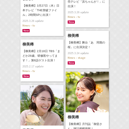
売テレビ「浜ちゃんが！」に
【柳美稀】3月27日（木）日
出演！
本テレビ「THE突破ファイ
update
2025.3.26
ル」2時間SPに出演！
News - tv
update
2025.3.26
News - tv
柳美稀
【柳美稀】舞台「あゝ同期の
柳美稀
桜」に出演決定！
【柳美稀】2月18日 TBS「ま
update
2025.3.24
どか26歳、研修医やってま
News - stage
す！」第6話ゲスト出演！
update
2025.2.17
News - tv
柳美稀
【柳美稀】月刊誌「御堂さ
ん」雑誌掲載情報！