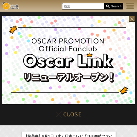
8/7(Fri)
イベント
販売情報
本日の出演情報
【柳美稀】8月1日（木）日本テレビ「THE突破ファイ