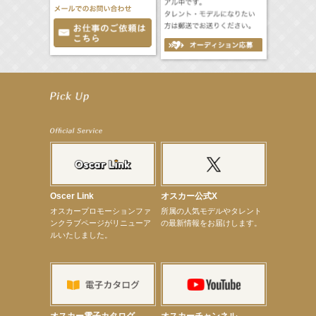
【工藤綾乃】8月7日（金）スタート FOD SHORT『女優は毛穴まで嘘をつく』出演決定！
【笛木優子】8月13日（木）ドラマ『大空港〜GATE24〜』ゲスト出演決定！
【前川泰之】舞台「グレンギャリー・グレンロス」公演詳細解禁！
【武井咲】ENFÖLD 2026 PF/FW archetypeに登場！
【elfin’】7thシングル『全世界』がFMたいはくでO.A.決定♪
【elfin’】7thシングル『全世界』がFM-UUでO.A.決定♪
【elfin’】8月16日（日）「全世界」発売記念イベント決定！
【elfin’】7thシングル『全世界』がFM TANABEでO.A.決定♪
【昆虫ハンター牧田習】宝塚市立手塚治虫記念館トークショー＆宝塚文化芸術センター昆虫展示イ
ベント
【昆虫ハンター牧田習】8月13日（木）プライムツリー赤池「ふれあい昆虫フェスティバル」トーク
Oscer Link
オスカー公式X
ショーゲスト出演！
オスカープロモーションファ
所属の人気モデルやタレント
【井頭愛海】『小さなお葬式』TV-CM出演！
ンクラブページがリニューア
の最新情報をお届けします。
【定本楓馬】WEB DIGVII 連載企画『東京23時』に登場！
ルいたしました。
【髙橋ひかる】7月雑誌掲載情報
【elfin’】7thシングル『全世界』がFMふくろうでパワープレイO.A.決定
【上戸彩】「サントリードリームマッチ2026」 始球式
【上戸彩】サントリー「−196」新CM出演！
【elfin’】【小倉舞子】8月9日（日）「MxM’s produce event vol.14」に出演決定！
【elfin’】【辻美優】8月28日（金）「辻美優(elfin’)グレイテスト・ショー」に出演決定！
【elfin’】9月27日（日）「Beauty Voice Theater Reboot Vol.3」開催決定！
オスカー電子カタログ
オスカーチャンネル
【本田紗来】「Ray」9月号発売中！