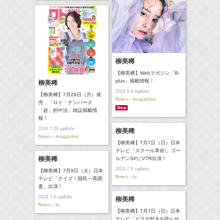
柳美稀
【柳美稀】Webマガジン「B-
plus」掲載情報！
柳美稀
update
2024.9.4
【柳美稀】7月29日（月）発
News - magazine
売 「ロト・ナンバーズ
「超」的中法」雑誌掲載情
報！
update
2024.7.29
柳美稀
News - magazine
【柳美稀】7月7日（日）日本
テレビ「スクール革命!」ゴー
柳美稀
ルデンSPにVTR出演！
update
2024.7.8
【柳美稀】7月9日（火）日本
News - tv
テレビ「クイズ！国民一斉調
査」出演！
update
2024.7.8
柳美稀
News - tv
【柳美稀】7月7日（日）日本
テレビ「ドラマ好きを唸らせ