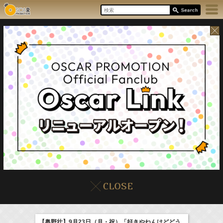
17:55-18:00
8/8(Sat)
イベント
販売情報
本日の出演情報
ラジオドラマ「一建設presents おうちのはなし」
髙橋ひかる
【奥野壮】9月23日（月・祝）「好きやねんけどどう
(
Radio
)