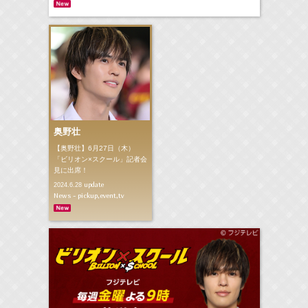
奥野壮
【奥野壮】6月27日（木）
「ビリオン×スクール」記者会
見に出席！
update
2024.6.28
News - pickup,event,tv