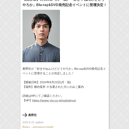
やろか」Blu-ray&DVD発売記念イベントに登壇決定！
18:30-18:56
一泊家族
河北麻友子
(
TV
)
19:30-19:45
宮﨑香蓮の聴いてみらんね！
宮﨑香蓮
(
Radio
)
21:00 -21:30
藤田ニコルのニコニチ
藤田ニコル
(
Radio
)
> More
奥野壮が『好きやねんけどどうやろか』Blu-ray&
DVD発売記念イ
ベントに登壇することが決定しました！
【開催日時】2024年9月23日(月・祝)
【場所】都内某所 ※当選された方にのみご案内
詳細はHPにてご確認ください。
【HP】
https://www.ytv.co.jp/
sukidoya/
奥野壮
update
2024.8.22
News - announce,event