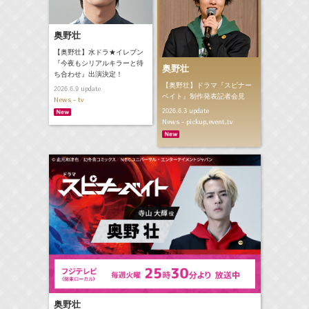
奥野壮
【奥野壮】水ドラ★イレブン
『今夜もシリアルキラーと待
奥野壮
ち合わせ』出演決定！
【奥野壮】ドラマ『スピナー
update
2026.6.9
ベイト』制作発表記者会見
News - tv
update
2026.6.3
News - pickup,event,tv
奥野壮