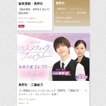
奥野壮
飯島寛騎・奥野壮
【奥野壮】「コスメティッ
【飯島寛騎・奥野壮】個人FC
ク・プレイラバー」制作発表
開設情報！
update
2024.8.6
update
2024.10.2
News - pickup,event,tv
News - announce,web
奥野壮・工藤綾乃
【ご視聴ありがとうございました】【奥野壮・工藤綾乃】 「コ
スメティック・プレイラバー」出演！
update
2024.7.25
News - tv