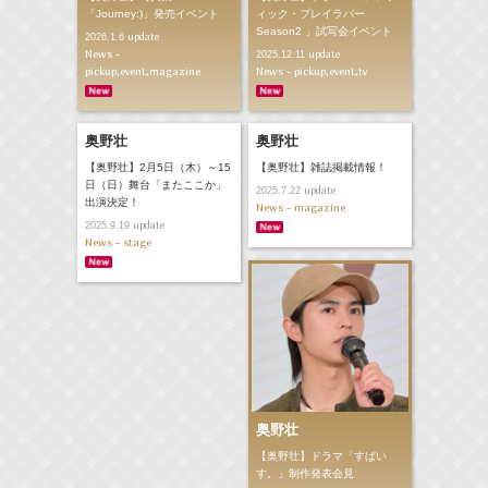
「Journey:)」発売イベント
ィック・プレイラバー
Season2 」試写会イベント
update
2026.1.6
News -
update
2025.12.11
pickup,event,magazine
News - pickup,event,tv
奥野壮
奥野壮
【奥野壮】2月5日（木）～15
【奥野壮】雑誌掲載情報！
日（日）舞台「またここか」
update
2025.7.22
出演決定！
News - magazine
update
2025.9.19
News - stage
奥野壮
【奥野壮】ドラマ「すぱい
す。」制作発表会見