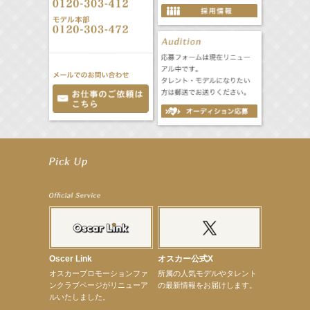
【井頭愛海】『NEXCO西日本』TV-CM開始
【工藤綾乃】8月7日（金）スタート FOD SHORT『女優は毛穴まで嘘をつく』出演決定！
【笛木優子】8月13日（木）ドラマ『大空港〜GATE24〜』ゲスト出演決定！
【前川泰之】舞台「グレンギャリー・グレンロス」公演詳細解禁！
【武井咲】ENFÖLD 2026 PF/FW archetypeに登場！
【elfin’】7thシングル『全世界』がFMたいはくでO.A.決定♪
【elfin’】7thシングル『全世界』がFM-UUでO.A.決定♪
【elfin’】8月16日（日）「全世界」発売記念イベント決定！
【elfin’】7thシングル『全世界』がFM TANABEでO.A.決定♪
【昆虫ハンター牧田習】宝塚市立手塚治虫記念館トークショー＆宝塚文化芸術センター昆虫展示イ
ベント
Oscer Link
オスカー公式X
【昆虫ハンター牧田習】8月13日（木）プライムツリー赤池「ふれあい昆虫フェスティバル」トーク
オスカープロモーションファ
所属の人気モデルやタレント
ショーゲスト出演！
ンクラブページがリニューア
の最新情報をお届けします。
【井頭愛海】『小さなお葬式』TV-CM出演！
ルいたしました。
【定本楓馬】WEB DIGVII 連載企画『東京23時』に登場！
【髙橋ひかる】7月雑誌掲載情報