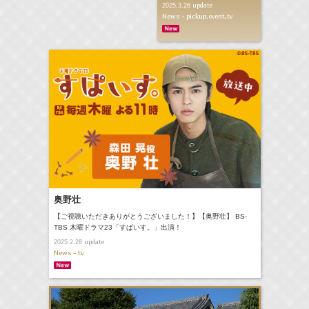
update
2025.3.26
News - pickup,event,tv
奥野壮
【ご視聴いただきありがとうございました！】【奥野壮】 BS-
TBS 木曜ドラマ23「すぱいす。」出演！
update
2025.2.28
News - tv