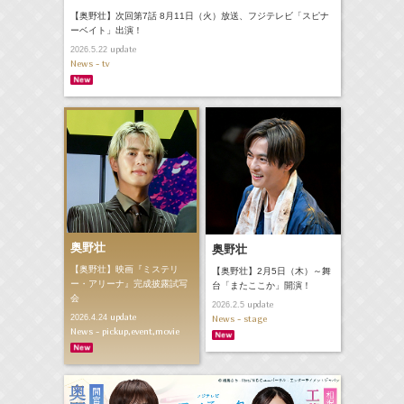
【奥野壮】次回第7話 8月11日（火）放送、フジテレビ「スピナ
ーベイト」出演！
update
2026.5.22
News - tv
奥野壮
奥野壮
【奥野壮】映画『ミステリ
【奥野壮】2月5日（木）～舞
ー・アリーナ』完成披露試写
台「またここか」開演！
会
update
2026.2.5
update
2026.4.24
News - stage
News - pickup,event,movie