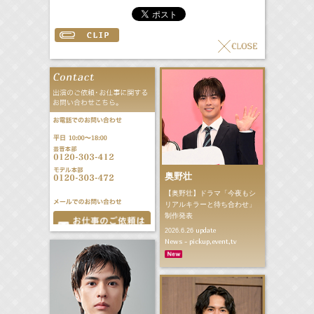
奥野壮
【奥野壮】ドラマ「今夜もシ
リアルキラーと待ち合わせ」
制作発表
update
2026.6.26
News - pickup,event,tv