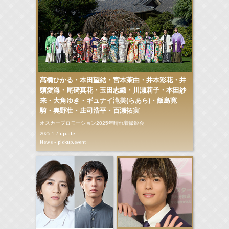
髙橋ひかる・本田望結・宮本茉由・井本彩花・井
頭愛海・尾碕真花・玉田志織・川瀬莉子・本田紗
来・大角ゆき・ギュナイ滝美(らあら)・飯島寛
騎・奥野壮・庄司浩平・百瀬拓実
オスカープロモーション2025年晴れ着撮影会
update
2025.1.7
News - pickup,event