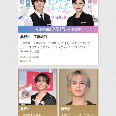
奥野壮・工藤綾乃
【奥野壮・工藤綾乃】【ご視聴いただきありがとうございまし
た！】 フジテレビ ドラマ「コスメティック・プレイラバー
Season2 」決定！
update
2026.1.14
News - tv
奥野壮
奥野壮
【奥野壮】写真集
【奥野壮】ドラマ「コスメテ