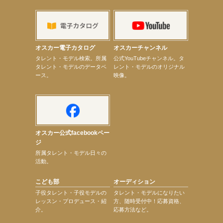
【elfin’】7thシングル『全世界』がFMふくろうでパワープレイO.A.決定
【上戸彩】「サントリードリームマッチ2026」 始球式
【上戸彩】サントリー「−196」新CM出演！
【elfin’】【小倉舞子】8月9日（日）「MxM’s produce event vol.14」に出演決定！
【elfin’】【辻美優】8月28日（金）「辻美優(elfin’)グレイテスト・ショー」に出演決定！
オスカー電子カタログ
オスカーチャンネル
【elfin’】9月27日（日）「Beauty Voice Theater Reboot Vol.3」開催決定！
次のページへ
タレント・モデル検索。所属
公式YouTubeチャンネル。タ
タレント・モデルのデータベ
レント・モデルのオリジナル
ース。
映像。
オスカー公式facebookペー
ジ
所属タレント・モデル日々の
活動。
こども部
オーディション
子役タレント・子役モデルの
タレント・モデルになりたい
レッスン・プロデュース・紹
方、随時受付中！応募資格、
介。
応募方法など。