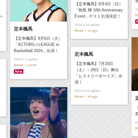
【定本楓馬】8月4日（日）
「牧島 輝 10th Anniversary
2
N
Event」ゲスト出演決定！
4~
update
2024.6.19
定本楓馬
News - stage
【定本楓馬】9月6日（火）
「ACTORS☆LEAGUE in
Basketball 2024」出演！
定本楓馬
update
2024.7.1
【定本楓馬】7月20日
News - event
（土）～28日（日）舞台
「ヒストリーボーイズ」出
演！
update
2024.5.16
News - stage
2
N