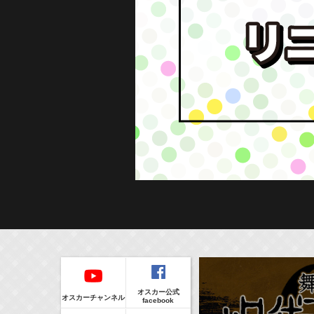
Regular
本日の出演情報
イベント
CLIP
8/8(Sat)
販売情報
オスカー公式
17:55-18:00
(
Radio
)
オスカーチャンネル
facebook
ラジオドラマ「一建設presents おうちのはなし」