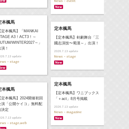
News - event
定本楓馬
定本楓馬
【定本楓馬】「MANKAI
TAGE A3！ACT3！～
【定本楓馬】剣劇舞台「三
UTUM/WINTER2027～」
國志演技〜蜀漢～」出演！
出演！
update
2026.7.13
News - stage
update
026.7.13
ews - stage
定本楓馬
定本楓馬
【定本楓馬】ワニブックス
【定本楓馬】2024開催初回
「＋act」8月号掲載
公演「公開ケイコ」無料配
update
2026.7.13
信決定
News - magazine
update
026.7.13
ews - stage,web