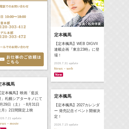
定本楓馬
【定本楓馬】WEB DIGVII
連載企画『東京23時』に登
場！
update
2026.7.31
News - web
定本楓馬
【定本楓馬】映画「藍反
定本楓馬
射」札幌シアターキノにて
8月29日（土）・8月31日
【定本楓馬】2027カレンダ
（月）2日間限定上映
ー 発売記念イベント開催決
定！
update
026.7.21
ews - movie
update
2026.7.15