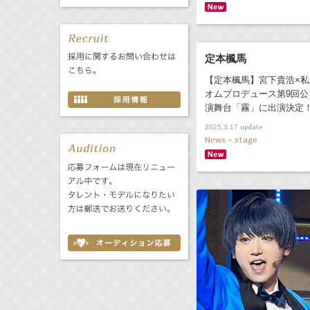
定本楓馬
【定本楓馬】宮下貴浩×私
オムプロデュース第9回公
演舞台「霧」に出演決定
update
2025.3.17
News - stage