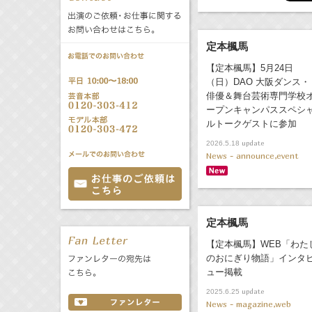
公式サービス
バラエティ
声優
All
TV
定本楓馬
【定本楓馬】5月24日
文化事業部
クリエイター
（日）DAO 大阪ダンス・
Radio
Web
俳優＆舞台芸術専門学校
ープンキャンパススペシ
誕生日 8/8
ルトークゲストに参加
update
2026.5.18
News - announce,event
All
TV
あ
か
さ
た
な
は
Radio
Web
定本楓馬
ま
や
ら
【定本楓馬】WEB「わた
わ
のおにぎり物語」インタ
ュー掲載
update
2025.6.25
News - magazine,web