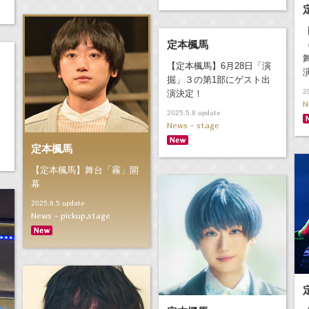
定本楓馬
【定本楓馬】6月28日「演
掘」３の第1部にゲスト出
2
演決定！
N
！
update
2025.5.8
News - stage
定本楓馬
【定本楓馬】舞台「霧」開
幕
update
2025.6.5
News - pickup,stage