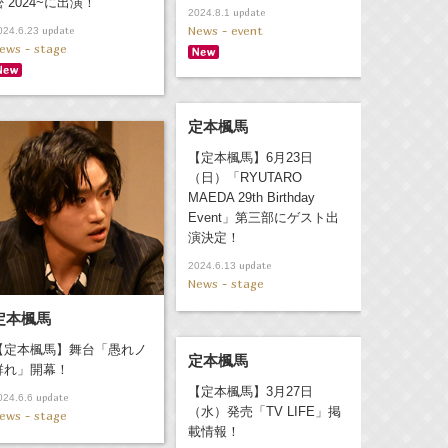
密 2024~に出演！
update
2024.8.1
News - event
update
024.6.23
ews - stage
定本楓馬
【定本楓馬】6月23日
（日）「RYUTARO
MAEDA 29th Birthday
Event」第三部にゲスト出
演決定！
update
2024.6.13
News - stage
定本楓馬
【定本楓馬】舞台「愚れノ
定本楓馬
群れ」開幕！
【定本楓馬】3月27日
update
024.6.6
（水）発売「TV LIFE」掲
ews - stage
載情報！