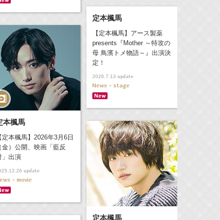
定本楓馬
【定本楓馬】アース製薬
presents『Mother ～特攻の
母 鳥濱トメ物語～』出演決
定！
update
2026.7.13
News - stage
定本楓馬
【定本楓馬】2026年3月6日
（金）公開、映画「藍反
射」出演
update
025.12.26
ews - movie
定本楓馬