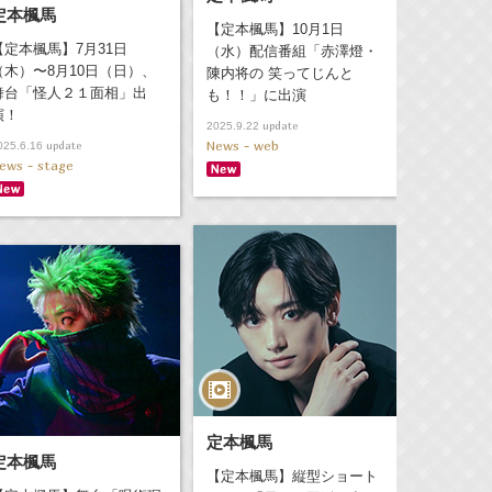
定本楓馬
【定本楓馬】10月1日
【定本楓馬】7月31日
（水）配信番組「赤澤燈・
（木）〜8月10日（日）、
陳内将の 笑ってじんと
舞台「怪人２１面相」出
も！！」に出演
演！
update
2025.9.22
News - web
update
025.6.16
ews - stage
定本楓馬
定本楓馬
【定本楓馬】縦型ショート