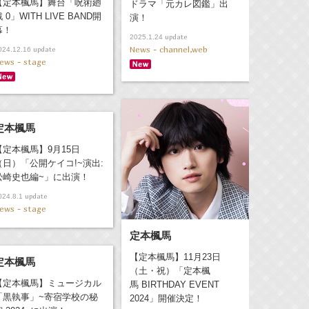
【定本楓馬】舞台「呪術廻
ドラマ「元カレ図鑑」出
 0」WITH LIVE BAND開
演！
幕！
update
2025.1.24
News - channel,web
update
024.12.16
ews - stage
定本楓馬
【定本楓馬】9月15日
（日）「公開ケイコ!~演出:
松崎史也編~」に出演！
update
024.8.1
ews - stage
定本楓馬
【定本楓馬】11月23日
定本楓馬
（土・祝）「定本楓
【定本楓馬】ミュージカル
馬 BIRTHDAY EVENT
「黒執事」~寄宿学校の秘
2024」開催決定！