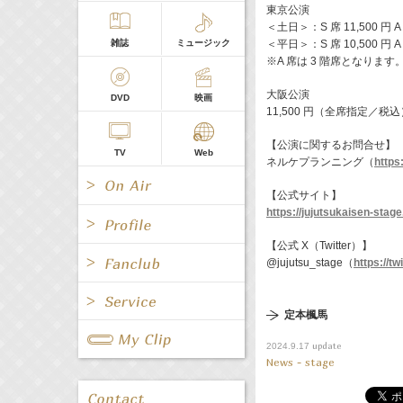
東京公演
＜土日＞：S 席 11,500 円 
雑誌
ミュージック
＜平日＞：S 席 10,500 円 
※A 席は 3 階席となります
大阪公演
DVD
映画
11,500 円（全席指定／税込
【公演に関するお問合せ】
TV
Web
ネルケプランニング（
https
【公式サイト】
https://jujutsukaisen-stag
【公式 X（Twitter）】
@jujutsu_stage（
https://t
All
女優/タレント
All
TV
定本楓馬
All
Fanclub Page
グループ
歌手
update
2024.9.17
Radio
Web
News - stage
All
関連事業
男優/タレント
キャスター/レポーター