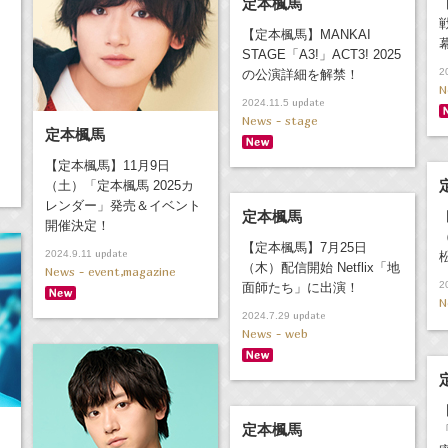
定本楓馬
戦
【定本楓馬】MANKAI
STAGE「A3!」ACT3! 2025
2
の公演詳細を解禁！
N
update
2024.11.5
News - stage
定本楓馬
【定本楓馬】11月9日
（土）「定本楓馬 2025カ
レンダー」発売＆イベント
定本楓馬
開催決定！
【定本楓馬】7月25日
update
2024.9.11
（木）配信開始 Netflix「地
News - event,magazine
2
面師たち」に出演！
N
update
2024.7.29
News - web
定本楓馬