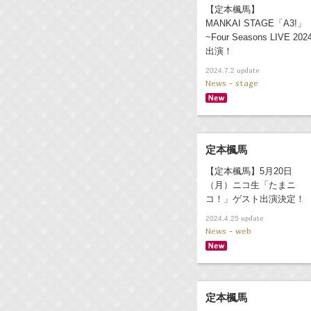
【定本楓馬】
MANKAI STAGE「A3!」
~Four Seasons LIVE 202
出演！
update
2024.7.2
News - stage
定本楓馬
【定本楓馬】5月20日
（月）ニコ生「たまニ
コ！」ゲスト出演決定！
update
2024.4.25
News - web
定本楓馬