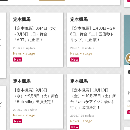
定本楓馬
定本楓馬
【定本楓馬】3月4日（水）
【定本楓馬】1月30日～2月
～3月8日（日）舞台
8日、舞台「二十五億秒ト
オ
「ART」に出演！
リップ」に出演！
ャ
update
update
2026.2.3
2026.1.30
News - stage
News - stage
定本楓馬
定本楓馬
【定本楓馬】9月3日
【定本楓馬】10月10日
（水）〜9月9日（火）舞台
（金）〜10月25日（土）舞
2
し
「Belleville」出演決定！
台「いつかアイツに会いに
N
ビ
行く」出演決定！
update
2025.7.25
News - stage
update
2025.7.25
News - stage