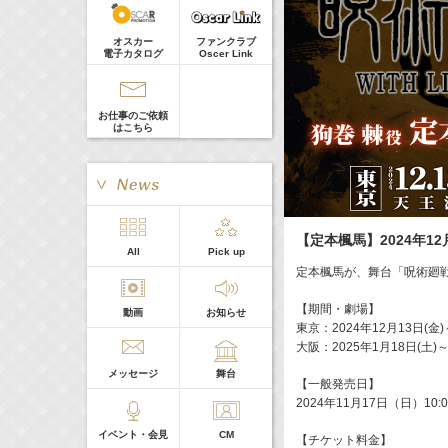
髙橋ひかる
Guest
18:30-18:56
(
TV
)
オスカー
ファンクラブ
一泊家族
電子カタログ
Oscer Link
河北麻友子
19:30-19:45
(
Radio
)
宮﨑香蓮の聴いてみらんね！
お仕事のご依頼
宮﨑香蓮
はこちら
21:00 -21:30
(
Radio
)
藤田ニコルのニコニチ
藤田ニコル
【定本楓馬】2024年12月
> More
All
Pick up
本日の出演
定本楓馬が、舞台「呪術廻戦 0
【期間・劇場】
動画
お知らせ
５０音順
東京：2024年12月13日(金
大阪：2025年1月18日(土)
メッセージ
舞台
【一般発売日】
2024年11月17日（日）10:
イベント・会見
CM
【チケット料金】