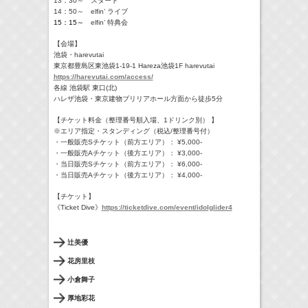
13：30～ スタート
14：50～ elfin’ ライブ
15：15～
elfin’ 特典会
【会場】
池袋・harevutai
東京都豊島区東池袋1-19-1 Hareza池袋1F harevutai
https://harevutai.com/access/
各線 池袋駅 東口(北)
ハレザ池袋・東京建物ブリリアホール方面から徒歩5分
【チケット料金
（整理番号順入場、1ドリンク別） 】
※
エリア指定・スタンディング（税込/整理番号付）
・一般販売Sチケット（前方エリア）： ¥5,000-
・一般販売Aチケット（後方エリア）： ¥3,000-
・当日販売Sチケット（前方エリア）： ¥6,000-
・当日販売Aチケット（後方エリア）： ¥4,000-
【チケット】
《Ticket Dive》
https://ticketdive.com/
event/idolglider4
辻美優
花房里枝
小倉舞子
厚地彩花