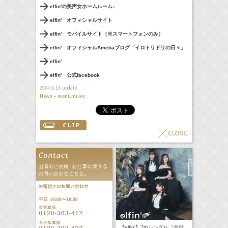
elfin'の美声女ホームルーム♪
elfin' オフィシャルサイト
elfin' モバイルサイト（※スマートフォンのみ）
elfin' オフィシャルAmebaブログ「イロトリドリの日々」
elfin'
elfin' 公式facebook
update
2024.9.18
News - event,music
【elfin'】7thシングル『全世