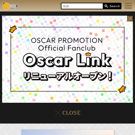
17:55-18:00
8/8(Sat)
イベント
販売情報
本日の出演情報
ラジオドラマ「一建設presents おうちのはなし」
髙橋ひかる
(
Radio
)