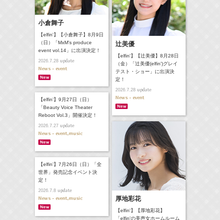
小倉舞子
【elfin'】【小倉舞子】8月9日
（日）「MxM's produce
辻美優
event vol.14」に出演決定！
【elfin'】【辻美優】8月28日
update
2026.7.28
（金）「辻美優(elfin')グレイ
News - event
テスト・ショー」に出演決
定！
update
2026.7.28
News - event
【elfin’】9月27日（日）
「Beauty Voice Theater
Reboot Vol.3」開催決定！
update
2026.7.27
News - event,music
【elfin’】7月26日（日）「全
世界」発売記念イベント決
定！
update
2026.7.8
News - event,music
厚地彩花
【elfin'】【厚地彩花】
「elfin'の美声女ホームルーム