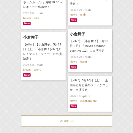
ホームルーム♪」月曜18:00～
決定！
レギュラー出演中！
update
2026.5.29
update
2026.6.8
News - web
News - web
小倉舞子
小倉舞子
【elfin'】【小倉舞子】6月21
【elfin'】【小倉舞子】5月23
日（日）「MxM's produce
日（土）「小倉舞子(elfin')グ
event vol.12」に出演決定！
レイテスト・ショー」に出演
update
2026.5.26
決定！
News - event
update
2026.5.8
News - event
【elfin'】5月16日（土）「全
国みどりと花のフェアかつし
か」出演決定！
update
2026.5.8
News - event,music