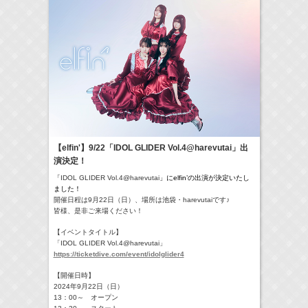
18:30-18:56
一泊家族
河北麻友子
(
TV
)
19:30-19:45
宮﨑香蓮の聴いてみらんね！
宮﨑香蓮
(
Radio
)
21:00 -21:30
藤田ニコルのニコニチ
藤田ニコル
(
Radio
)
> More
【elfin'】9/22「IDOL GLIDER Vol.4@harevutai」出
演決定！
「
IDOL GLIDER Vol.4@harevutai
」にelfin’の出演が決定い
たし
ました！
開催日程は9月22日（日）、場所は池袋・harevutaiで
す♪
皆様、是非ご来場ください！
【イベントタイトル】
「IDOL GLIDER Vol.4@harevutai」
https://ticketdive.com/event/idolglider4
【開催日時】
2024年9月22日（日）
13：00～ オープン