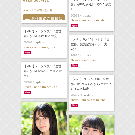
界』がFMたいはくでO.A.決定
♪
update
2026.8.4
News - announce,music
【elfin'】7thシングル『全世
界』がFM-UUでO.A.決定♪
【elfin’】8月16日（日）「全
update
2026.8.4
世界」発売記念イベント決
News - announce,music
定！
update
2026.8.4
News - event,music
【elfin’】7thシングル『全世
界』がFM TANABEでO.A.決
定♪
【elfin’】7thシングル『全世
update
2026.8.4
界』がFMふくろうでパワープ
News - announce,music
レイO.A.決定
update
2026.7.30
News - announce,music