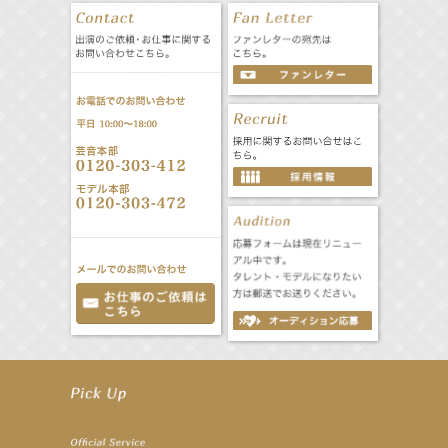
【井頭愛海】『NEXCO西日本』TV-CM開始
【工藤綾乃】8月7日（金）スタート FOD SHORT『女優は毛穴まで嘘をつく』出演決定！
【笛木優子】8月13日（木）ドラマ『大空港〜GATE24〜』ゲスト出演決定！
【前川泰之】舞台「グレンギャリー・グレンロス」公演詳細解禁！
【武井咲】ENFÖLD 2026 PF/FW archetypeに登場！
【elfin’】7thシングル『全世界』がFMたいはくでO.A.決定♪