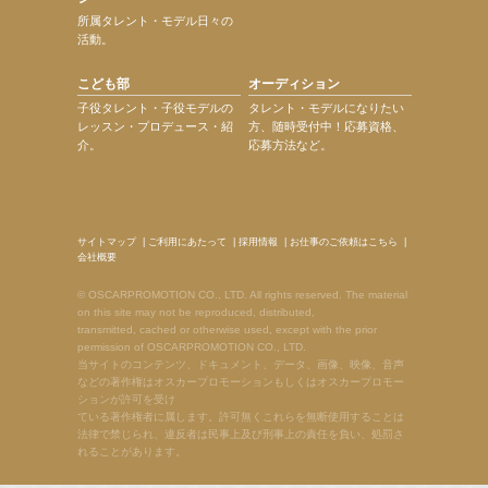
所属タレント・モデル日々の
活動。
こども部
オーディション
子役タレント・子役モデルの
タレント・モデルになりたい
レッスン・プロデュース・紹
方、随時受付中！応募資格、
介。
応募方法など。
サイトマップ
|
ご利用にあたって
|
採用情報
|
お仕事のご依頼はこちら
|
会社概要
© OSCARPROMOTION CO., LTD. All rights reserved. The material
on this site may not be reproduced, distributed,
transmitted, cached or otherwise used, except with the prior
permission of OSCARPROMOTION CO., LTD.
当サイトのコンテンツ、ドキュメント、データ、画像、映像、音声
などの著作権はオスカープロモーションもしくはオスカープロモー
ションが許可を受け
ている著作権者に属します。許可無くこれらを無断使用することは
法律で禁じられ、違反者は民事上及び刑事上の責任を負い、処罰さ
れることがあります。