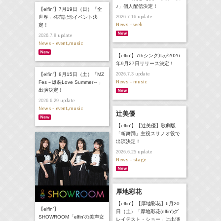
♪」個人配信決定！
【elfin’】7月19日（日）「全
update
世界」発売記念イベント決
2026.7.16
News - web
定！
update
2026.7.8
News - event,music
【elfin’】7thシングルが2026
年9月27日リリース決定！
update
【elfin’】8月15日（土）「MZ
2026.7.3
News - music
Fes～爆裂Love Summer～」
出演決定！
update
2026.6.29
News - event,music
辻美優
【elfin'】【辻美優】歌劇版
「斬舞踊」主役スサノオ役で
出演決定！
update
2026.6.25
News - stage
厚地彩花
【elfin'】【厚地彩花】6月20
【elfin’】
日（土）「厚地彩花(elfin')グ
SHOWROOM「elfin'の美声女
レイテスト・ショー」に出演