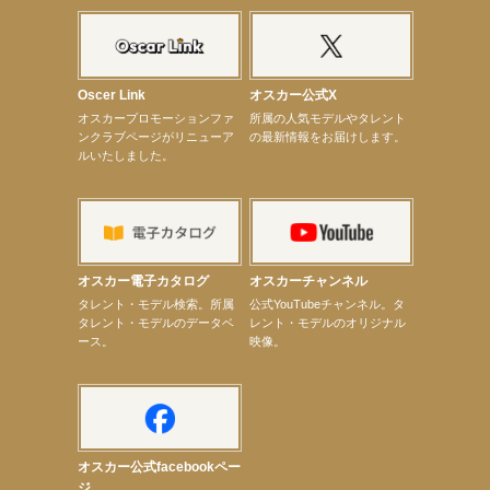
【elfin’】7thシングル『全世界』がFM-UUでO.A.決定♪
【elfin’】8月16日（日）「全世界」発売記念イベント決定！
【elfin’】7thシングル『全世界』がFM TANABEでO.A.決定♪
【昆虫ハンター牧田習】宝塚市立手塚治虫記念館トークショー＆宝塚文化芸術センター昆虫展示イ
ベント
Oscer Link
オスカー公式X
【昆虫ハンター牧田習】8月13日（木）プライムツリー赤池「ふれあい昆虫フェスティバル」トーク
オスカープロモーションファ
所属の人気モデルやタレント
ショーゲスト出演！
ンクラブページがリニューア
の最新情報をお届けします。
【井頭愛海】『小さなお葬式』TV-CM出演！
ルいたしました。
【定本楓馬】WEB DIGVII 連載企画『東京23時』に登場！
【髙橋ひかる】7月雑誌掲載情報
【elfin’】7thシングル『全世界』がFMふくろうでパワープレイO.A.決定
【上戸彩】「サントリードリームマッチ2026」 始球式
【上戸彩】サントリー「−196」新CM出演！
【elfin’】【小倉舞子】8月9日（日）「MxM’s produce event vol.14」に出演決定！
【elfin’】【辻美優】8月28日（金）「辻美優(elfin’)グレイテスト・ショー」に出演決定！
オスカー電子カタログ
オスカーチャンネル
【elfin’】9月27日（日）「Beauty Voice Theater Reboot Vol.3」開催決定！
次のページへ
タレント・モデル検索。所属
公式YouTubeチャンネル。タ
タレント・モデルのデータベ
レント・モデルのオリジナル
ース。
映像。
オスカー公式facebookペー
ジ