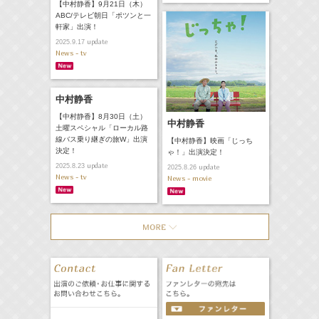
【中村静香】9月21日（木）
ABC/テレビ朝日「ポツンと一
軒家」出演！
update
2025.9.17
News - tv
中村静香
【中村静香】8月30日（土）
中村静香
土曜スペシャル「ローカル路
線バス乗り継ぎの旅W」出演
【中村静香】映画「じっち
決定！
ゃ！」出演決定！
update
2025.8.23
update
2025.8.26
News - tv
News - movie