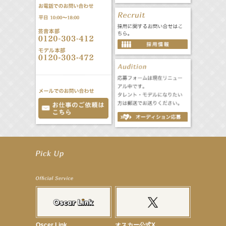
【笛木優子】9月13日（木）ドラマ『大空港〜GATE24〜』ゲスト出演決定！
【前川泰之】舞台「グレンギャリー・グレンロス」公演詳細解禁！
【武井咲】ENFÖLD 2026 PF/FW archetypeに登場！
【elfin’】7thシングル『全世界』がFMたいはくでO.A.決定♪
【elfin’】7thシングル『全世界』がFM-UUでO.A.決定♪
【elfin’】8月16日（日）「全世界」発売記念イベント決定！
【elfin’】7thシングル『全世界』がFM TANABEでO.A.決定♪
【昆虫ハンター牧田習】宝塚市立手塚治虫記念館トークショー＆宝塚文化芸術センター昆虫展示イ
ベント
【昆虫ハンター牧田習】8月13日（木）プライムツリー赤池「ふれあい昆虫フェスティバル」トーク
ショーゲスト出演！
Oscer Link
オスカー公式X