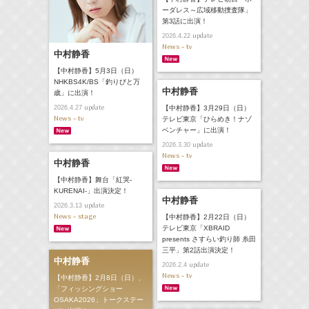
ーダレス～広域移動捜査隊」
第3話に出演！
update
2026.4.22
News - tv
中村静香
【中村静香】5月3日（日）
NHKBS4K/BS「釣りびと万
中村静香
歳」に出演！
update
【中村静香】3月29日（日）
2026.4.27
News - tv
テレビ東京「ひらめき！ナゾ
ベンチャー」に出演！
update
2026.3.30
News - tv
中村静香
【中村静香】舞台「紅哭‐
KURENAI-」出演決定！
中村静香
update
2026.3.13
News - stage
【中村静香】2月22日（日）
テレビ東京「XBRAID
presents さすらい釣り師 糸田
三平」第2話出演決定！
中村静香
update
2026.2.4
News - tv
【中村静香】2月8日（日）、
「フィッシングショー
OSAKA2026」トークステー