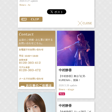
update
2024.9.27
News - tv
中村静香
【中村静香】舞台｢紅哭-
KURENAI-」開幕！
update
2026.5.28
News - stage
中村静香
【中村静香】テレビ朝日「ボ