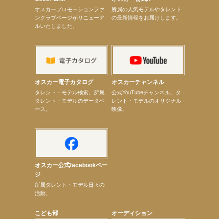
【井頭愛海】『小さなお葬式』TV-CM出演！
オスカープロモーションファ
所属の人気モデルやタレント
【定本楓馬】WEB DIGVII 連載企画『東京23時』に登場！
ンクラブページがリニューア
の最新情報をお届けします。
【髙橋ひかる】7月雑誌掲載情報
ルいたしました。
【elfin’】7thシングル『全世界』がFMふくろうでパワープレイO.A.決定
【上戸彩】「サントリードリームマッチ2026」 始球式
【上戸彩】サントリー「−196」新CM出演！
【elfin’】【小倉舞子】8月9日（日）「MxM’s produce event vol.14」に出演決定！
【elfin’】【辻美優】8月28日（金）「辻美優(elfin’)グレイテスト・ショー」に出演決定！
【elfin’】9月27日（日）「Beauty Voice Theater Reboot Vol.3」開催決定！
【本田紗来】「Ray」9月号発売中！
オスカー電子カタログ
オスカーチャンネル
【宇垣美里】「マンガ【推しの子】展‐星のキセキ‐」オープニングイベント
次のページへ
タレント・モデル検索。所属
公式YouTubeチャンネル。タ
タレント・モデルのデータベ
レント・モデルのオリジナル
ース。
映像。
オスカー公式facebookペー
ジ
所属タレント・モデル日々の
活動。
こども部
オーディション