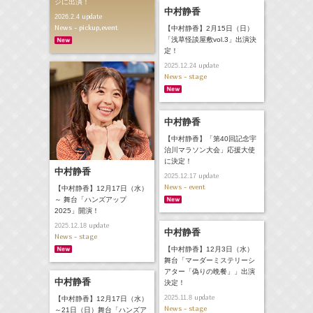
ジに出演！
中村静香
update
2026.2.4
News - pickup,event
【中村静香】2月15日（日）
「浅草怪談屋敷vol.3」出演決
定！
update
2025.12.24
News - stage
中村静香
【中村静香】「第40回記念宇
治川マラソン大会」応援大使
に決定！
中村静香
update
2025.12.17
News - event
【中村静香】12月17日（水）
～ 舞台「ハンズアップ
2025」開演！
update
2025.12.18
中村静香
News - stage
【中村静香】12月3日（水）
舞台「マーダーミステリーシ
アター「偽りの晩餐」」出演
中村静香
決定！
update
2025.11.8
【中村静香】12月17日（水）
News - stage
～21日（日）舞台「ハンズア