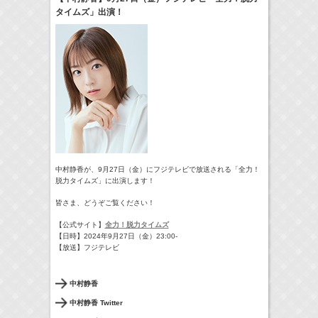
タイムズ」出演！
24:00-24:30
一緒にごはんをたべるだけ
真矢ミキ
(
TV
)
> More
中村静香が、9月27日（金）にフジテレビで放送される「全力！
脱力タイムズ」に出演します！
皆さま、どうぞご覧ください！
【公式サイト】
全力！脱力タイムズ
【日時】2024年9月27日（金）23:00-
【放送】フジテレビ
中村静香
中村静香 Twitter