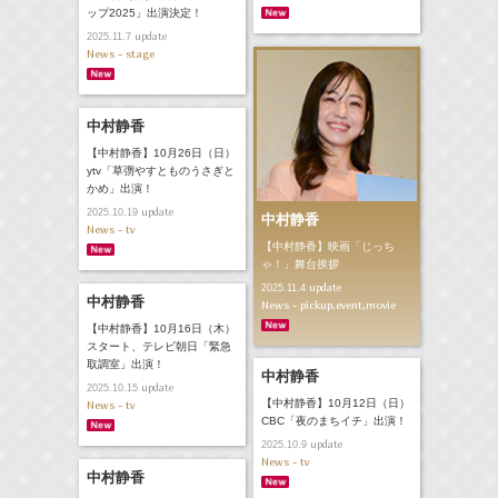
ップ2025」出演決定！
update
2025.11.7
News - stage
中村静香
【中村静香】10月26日（日）
ytv「草彅やすとものうさぎと
かめ」出演！
update
2025.10.19
中村静香
News - tv
【中村静香】映画「じっち
ゃ！」舞台挨拶
update
2025.11.4
中村静香
News - pickup,event,movie
【中村静香】10月16日（木）
スタート、テレビ朝日「緊急
取調室」出演！
中村静香
update
2025.10.15
【中村静香】10月12日（日）
News - tv
CBC「夜のまちイチ」出演！
update
2025.10.9
News - tv
中村静香