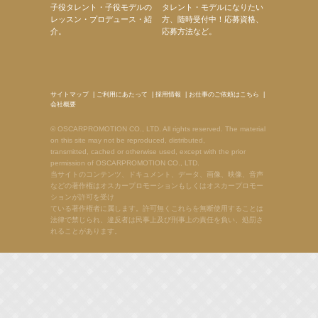
子役タレント・子役モデルの
タレント・モデルになりたい
レッスン・プロデュース・紹
方、随時受付中！応募資格、
介。
応募方法など。
サイトマップ
|
ご利用にあたって
|
採用情報
|
お仕事のご依頼はこちら
|
会社概要
© OSCARPROMOTION CO., LTD. All rights reserved. The material
on this site may not be reproduced, distributed,
transmitted, cached or otherwise used, except with the prior
permission of OSCARPROMOTION CO., LTD.
当サイトのコンテンツ、ドキュメント、データ、画像、映像、音声
などの著作権はオスカープロモーションもしくはオスカープロモー
ションが許可を受け
ている著作権者に属します。許可無くこれらを無断使用することは
法律で禁じられ、違反者は民事上及び刑事上の責任を負い、処罰さ
れることがあります。