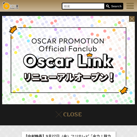
8/6(Thu)
イベント
販売情報
本日の出演情報
【中村静香】9月27日（金）フジテレビ「全力！脱力