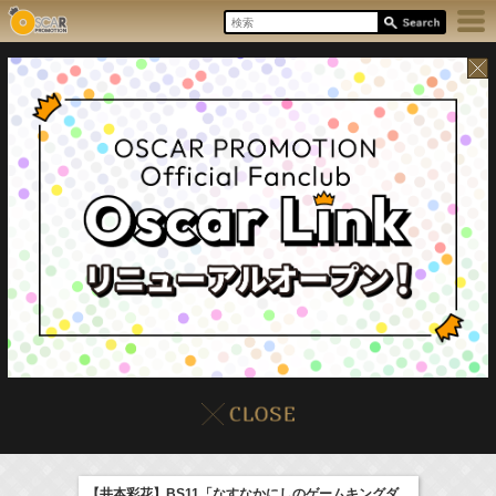
6:35-7:00
8/9(Sun)
イベント
販売情報
本日の出演情報
NHK俳句
庄司浩平
【井本彩花】BS11「なすなかにしのゲームキングダ
(
TV
)