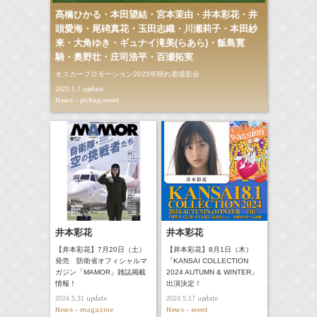
髙橋ひかる・本田望結・宮本茉由・井本彩花・井
頭愛海・尾碕真花・玉田志織・川瀬莉子・本田紗
来・大角ゆき・ギュナイ滝美(らあら)・飯島寛
騎・奥野壮・庄司浩平・百瀬拓実
オスカープロモーション2025年晴れ着撮影会
update
2025.1.7
News - pickup,event
井本彩花
井本彩花
【井本彩花】7月20日（土）
【井本彩花】8月1日（木）
発売 防衛省オフィシャルマ
「KANSAI COLLECTION
ガジン「MAMOR」雑誌掲載
2024 AUTUMN & WINTER」
情報！
出演決定！
update
update
2024.5.31
2024.5.17
News - magazine
News - event