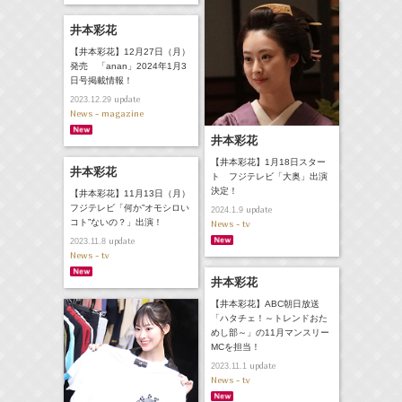
井本彩花
【井本彩花】12月27日（月）
発売 「anan」2024年1月3
日号掲載情報！
update
2023.12.29
News - magazine
井本彩花
【井本彩花】1月18日スター
井本彩花
ト フジテレビ「大奥」出演
決定！
【井本彩花】11月13日（月）
フジテレビ「何か”オモシロい
update
2024.1.9
コト”ないの？」出演！
News - tv
update
2023.11.8
News - tv
井本彩花
【井本彩花】ABC朝日放送
「ハタチェ！～トレンドおた
めし部～」の11月マンスリー
MCを担当！
update
2023.11.1
News - tv