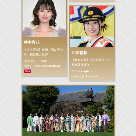
井本彩花
【井本彩花】映画「恋に至る
井本彩花
病」初日舞台挨拶
【井本彩花】渋谷警察署１日
update
2025.10.27
警察署長就任！
News - pickup,event,movie
update
2025.6.2
News - pickup,event