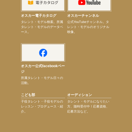
【上戸彩】サントリー「−196」新CM出演！
【elfin’】【小倉舞子】8月9日（日）「MxM’s produce event vol.14」に出演決定！
【elfin’】【辻美優】8月28日（金）「辻美優(elfin’)グレイテスト・ショー」に出演決定！
オスカー電子カタログ
オスカーチャンネル
【elfin’】9月27日（日）「Beauty Voice Theater Reboot Vol.3」開催決定！
次のページへ
タレント・モデル検索。所属
公式YouTubeチャンネル。タ
タレント・モデルのデータベ
レント・モデルのオリジナル
ース。
映像。
オスカー公式facebookペー
ジ
所属タレント・モデル日々の
活動。
こども部
オーディション
子役タレント・子役モデルの
タレント・モデルになりたい
レッスン・プロデュース・紹
方、随時受付中！応募資格、
介。
応募方法など。