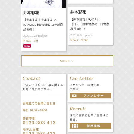
井本彩花
井本彩花
【井本彩花】9月17日
【井本彩花】井本彩花 ✕
（日） 府中警察の一日警察
KANGOL REWARD コラボ商
署長 就任！
品発売！
update
2023.9.14
update
2023.10.23
News - event
News - cm