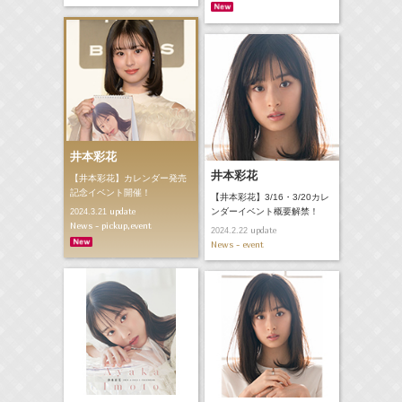
井本彩花
井本彩花
【井本彩花】カレンダー発売
記念イベント開催！
【井本彩花】3/16・3/20カレ
update
ンダーイベント概要解禁！
2024.3.21
News - pickup,event
update
2024.2.22
News - event