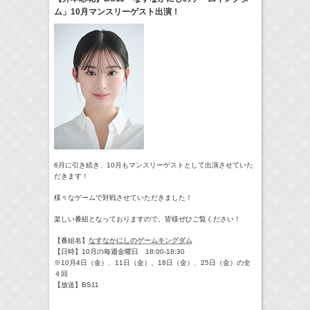
ム」10月マンスリーゲスト出演！
07:30-08:30
ポケモンとどこいく！？
髙橋ひかる
Now
(
TV
)
8:00-8:24
やさいの時間 里山菜園 有機のチカラ
牧田習
Now
(
TV
)
09:54-
サンデー・ジャポン
藤田ニコル
(
TV
)
11:45-12:45
スクール革命！
髙橋ひかる
(
TV
)
> More
6月に引き続き、
10月もマンスリーゲストとして出演させていた
だきます！
様々なゲームで対戦させていただきました！
楽しい番組となっておりますので、皆様ぜひご覧ください！
【番組名】
なすなかにしのゲームキングダム
【日時】10月の毎週金曜日 18:00-18:30
※10月4日（金）、11日（金）、18日（金）、25日（金）
の全
４回
【放送】BS11