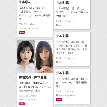
井本彩花
井本彩花
【井本彩花】2月1日（木）
【井本彩花】1月20日（土）
「井本彩花 2024.4-
フジテレビ「ドッキリGP」へ
2025.3 カレンダー」発売決
VTR出演！
定！
update
2024.1.16
update
2024.2.1
News - tv
News - magazine
井本彩花
【井本彩花】1月14日（日）
フジテレビ「冬の新ドラマ特
集！撮影の裏側もぜんぶ見せ
ますSP」出演！
update
2024.1.12
News - tv
井本彩花
井頭愛海・井本彩花
【井本彩花】1月6日（土）発
売「WiNK UP」２月号掲載情
【井頭愛海・井本彩花】2月3
報！
日（土）NHKFMシアター「ふ
たりのソナタ」出演
update
2024.1.11
News - magazine
update
2024.1.11
News - announce