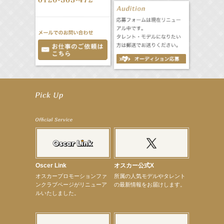
【井頭愛海】『NEXCO西日本』TV-CM開始
【工藤綾乃】8月7日（金）スタート FOD SHORT『女優は毛穴まで嘘をつく』出演決定！
【笛木優子】8月13日（木）ドラマ『大空港〜GATE24〜』ゲスト出演決定！
【前川泰之】舞台「グレンギャリー・グレンロス」公演詳細解禁！
【武井咲】ENFÖLD 2026 PF/FW archetypeに登場！
【elfin’】7thシングル『全世界』がFMたいはくでO.A.決定♪
【elfin’】7thシングル『全世界』がFM-UUでO.A.決定♪
【elfin’】8月16日（日）「全世界」発売記念イベント決定！
【elfin’】7thシングル『全世界』がFM TANABEでO.A.決定♪
【昆虫ハンター牧田習】宝塚市立手塚治虫記念館トークショー＆宝塚文化芸術センター昆虫展示イ
ベント
Oscer Link
オスカー公式X
【昆虫ハンター牧田習】8月13日（木）プライムツリー赤池「ふれあい昆虫フェスティバル」トーク
オスカープロモーションファ
所属の人気モデルやタレント
ショーゲスト出演！
ンクラブページがリニューア
の最新情報をお届けします。
【井頭愛海】『小さなお葬式』TV-CM出演！
ルいたしました。
【定本楓馬】WEB DIGVII 連載企画『東京23時』に登場！
【髙橋ひかる】7月雑誌掲載情報
【elfin’】7thシングル『全世界』がFMふくろうでパワープレイO.A.決定
【上戸彩】「サントリードリームマッチ2026」 始球式