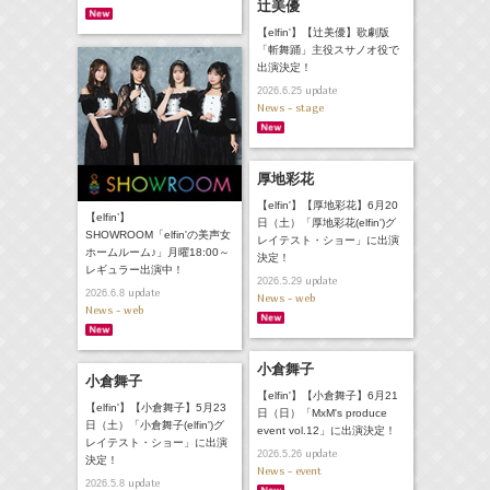
辻美優
【elfin'】【辻美優】歌劇版
「斬舞踊」主役スサノオ役で
出演決定！
update
2026.6.25
News - stage
厚地彩花
【elfin'】【厚地彩花】6月20
【elfin’】
日（土）「厚地彩花(elfin')グ
SHOWROOM「elfin'の美声女
レイテスト・ショー」に出演
ホームルーム♪」月曜18:00～
決定！
レギュラー出演中！
update
2026.5.29
update
2026.6.8
News - web
News - web
小倉舞子
小倉舞子
【elfin'】【小倉舞子】6月21
【elfin'】【小倉舞子】5月23
日（日）「MxM's produce
日（土）「小倉舞子(elfin')グ
event vol.12」に出演決定！
レイテスト・ショー」に出演
update
2026.5.26
決定！
News - event
update
2026.5.8