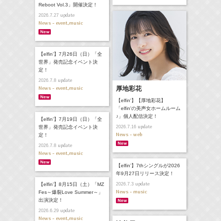
Reboot Vol.3」開催決定！
update
2026.7.27
News - event,music
【elfin’】7月26日（日）「全
世界」発売記念イベント決
定！
update
2026.7.8
News - event,music
厚地彩花
【elfin'】【厚地彩花】
「elfin'の美声女ホームルーム
♪」個人配信決定！
【elfin’】7月19日（日）「全
update
世界」発売記念イベント決
2026.7.16
News - web
定！
update
2026.7.8
News - event,music
【elfin’】7thシングルが2026
年9月27日リリース決定！
update
【elfin’】8月15日（土）「MZ
2026.7.3
News - music
Fes～爆裂Love Summer～」
出演決定！
update
2026.6.29
News - event,music