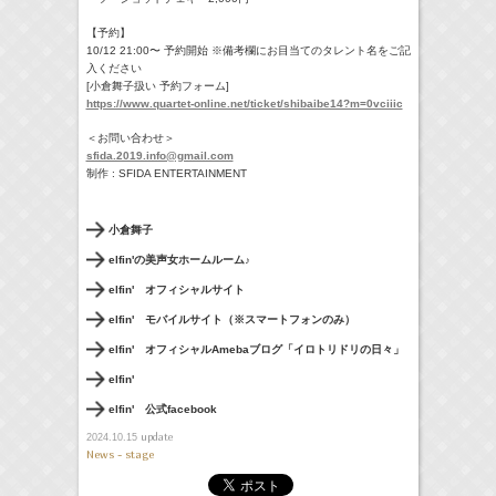
【予約】
10/12 21:00〜 予約開始 ※備考欄にお目当てのタレント名をご記
入ください
[小倉舞子扱い 予約フォーム]
https://www.quartet-online.net/ticket/shibaibe14?m=0vciiic
＜お問い合わせ＞
sfida.2019.info@gmail.com
制作 : SFIDA ENTERTAINMENT
小倉舞子
elfin'の美声女ホームルーム♪
elfin' オフィシャルサイト
elfin' モバイルサイト（※スマートフォンのみ）
elfin' オフィシャルAmebaブログ「イロトリドリの日々」
elfin'
elfin' 公式facebook
update
2024.10.15
News - stage