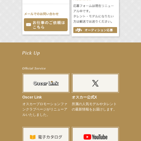
【前川泰之】舞台「グレンギャリー・グレンロス」公演詳細解禁！
【武井咲】ENFÖLD 2026 PF/FW archetypeに登場！
【elfin’】7thシングル『全世界』がFMたいはくでO.A.決定♪
【elfin’】7thシングル『全世界』がFM-UUでO.A.決定♪
【elfin’】8月16日（日）「全世界」発売記念イベント決定！
【elfin’】7thシングル『全世界』がFM TANABEでO.A.決定♪
【昆虫ハンター牧田習】宝塚市立手塚治虫記念館トークショー＆宝塚文化芸術センター昆虫展示イ
ベント
【昆虫ハンター牧田習】8月13日（木）プライムツリー赤池「ふれあい昆虫フェスティバル」トーク
ショーゲスト出演！
【井頭愛海】『小さなお葬式』TV-CM出演！
Oscer Link
オスカー公式X
【定本楓馬】WEB DIGVII 連載企画『東京23時』に登場！
オスカープロモーションファ
所属の人気モデルやタレント
【髙橋ひかる】7月雑誌掲載情報
ンクラブページがリニューア
の最新情報をお届けします。
【elfin’】7thシングル『全世界』がFMふくろうでパワープレイO.A.決定
ルいたしました。
【上戸彩】「サントリードリームマッチ2026」 始球式
【上戸彩】サントリー「−196」新CM出演！
【elfin’】【小倉舞子】8月9日（日）「MxM’s produce event vol.14」に出演決定！
【elfin’】【辻美優】8月28日（金）「辻美優(elfin’)グレイテスト・ショー」に出演決定！
【elfin’】9月27日（日）「Beauty Voice Theater Reboot Vol.3」開催決定！
【本田紗来】「Ray」9月号発売中！