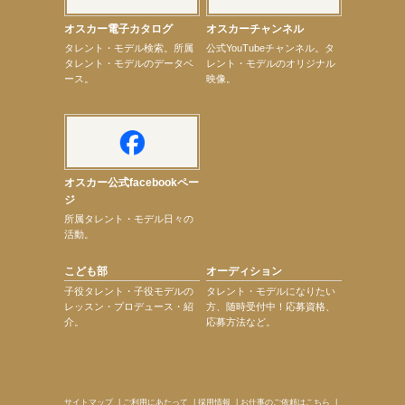
【宇垣美里】「マンガ【推しの子】展‐星のキセキ‐」オープニングイベント
オスカー電子カタログ
オスカーチャンネル
【昆虫ハンター牧田習】7月25日（土）NHKラジオ「石丸謙二郎の山カフェ」出演
次のページへ
タレント・モデル検索。所属
公式YouTubeチャンネル。タ
タレント・モデルのデータベ
レント・モデルのオリジナル
ース。
映像。
オスカー公式facebookペー
ジ
所属タレント・モデル日々の
活動。
こども部
オーディション
子役タレント・子役モデルの
タレント・モデルになりたい
レッスン・プロデュース・紹
方、随時受付中！応募資格、
介。
応募方法など。
サイトマップ
|
ご利用にあたって
|
採用情報
|
お仕事のご依頼はこちら
|