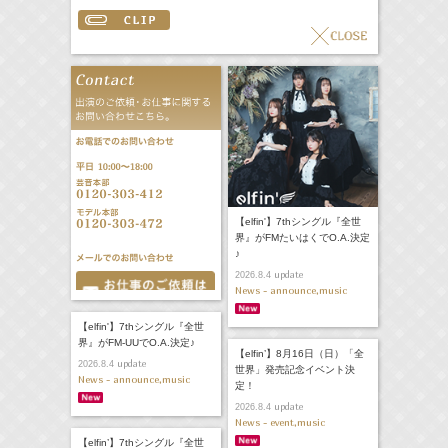
【elfin'】7thシングル『全世
界』がFMたいはくでO.A.決定
♪
update
2026.8.4
News - announce,music
【elfin'】7thシングル『全世
界』がFM-UUでO.A.決定♪
【elfin’】8月16日（日）「全
update
2026.8.4
世界」発売記念イベント決
News - announce,music
定！
update
2026.8.4
News - event,music
【elfin’】7thシングル『全世