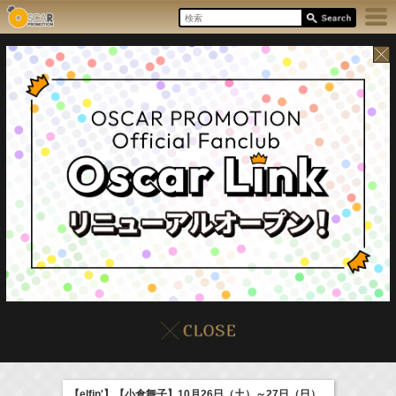
8/6(Thu)
イベント
販売情報
本日の出演情報
【elfin'】【小倉舞子】10月26日（土）～27日（日）