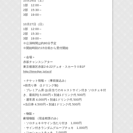
10月26日（土）
1部 12:00～
2部 15:30～
3部 19:00～
10月27日（日）
1部 12:00～
2部 15:30～
3部 19:00～
※公演時間は約80分予定
※開始時刻の15分前から受付開始
＜会場＞
赤坂チャンスシアター
東京都港区赤坂2-6-22デュオ・スカーラⅡB1F
http://tmedge.jp/act/
＜チケット情報＞（事前振込み）
○前売り券 (1ドリンク制)
・プレミアム席 (お目当てのキャストサイン付き ソロチェキ付
き、最前列) 5,000円＋別途1ドリンク代 500円
・通常席 4,000円＋別途1ドリンク代 500円
○当日券 4,500円＋別途1ドリンク代 500円
＜物販＞
劇場物販 （現金精算のみ）
・ソロチェキ※サイン当たり付き 1,000円
・サイン付きランダムグループチェキ 1,000円
・ツーショットチェキ 2,000円