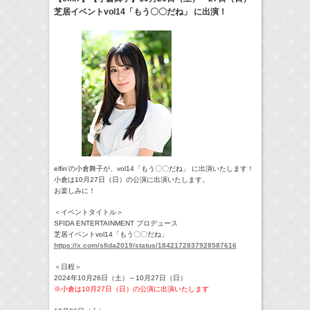
芝居イベントvol14「もう〇〇だね」 に出演！
24:00-24:30
一緒にごはんをたべるだけ
真矢ミキ
(
TV
)
> More
elfin’の小倉舞子が、vol14「もう〇〇だね」 に出演いたします！
小倉は10月27日（日）の公演に出演いたします。
お楽しみに！
＜イベントタイトル＞
SFIDA ENTERTAINMENT プロデュース
芝居イベントvol14「もう〇〇だね」
https://x.com/sfida2019/status/1842172837928587616
＜日程＞
2024年10月26日（土）～10月27日（日）
※小倉は10月27日（日）の公演に出演いたします