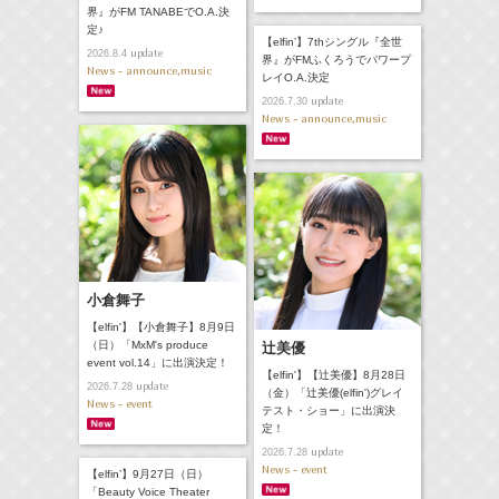
界』がFM TANABEでO.A.決
定♪
【elfin’】7thシングル『全世
update
2026.8.4
界』がFMふくろうでパワープ
News - announce,music
レイO.A.決定
update
2026.7.30
News - announce,music
小倉舞子
【elfin'】【小倉舞子】8月9日
（日）「MxM's produce
辻美優
event vol.14」に出演決定！
【elfin'】【辻美優】8月28日
update
2026.7.28
（金）「辻美優(elfin')グレイ
News - event
テスト・ショー」に出演決
定！
update
2026.7.28
News - event
【elfin’】9月27日（日）
「Beauty Voice Theater