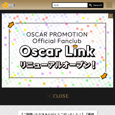
6:35-7:00
8/9(Sun)
イベント
販売情報
本日の出演情報
NHK俳句
庄司浩平
【ご視聴いただきありがとうございました！】【尾碕
(
TV
)