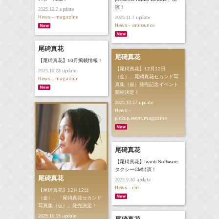
演！
update
2025.12.2
News - magazine
update
2025.11.7
News - announce
尾碕真花
尾碕真花
【尾碕真花】10月掲載情報！
【尾碕真花】12月12日
update
2025.10.28
（金）、尾碕真花セカンド写
News - magazine
真集（仮）発売記念イベント
開催決定！
update
2025.10.27
News -
pickup,event,magazine
尾碕真花
【尾碕真花】Ivanti Software
タクシーCM出演！
尾碕真花
update
2025.9.30
News - cm
【尾碕真花】12月12日
（金）、「尾碕真花セカンド
写真集（仮）」発売決定！
update
2025.10.15