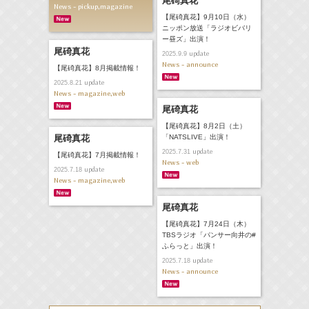
尾碕真花
News - pickup,magazine
【尾碕真花】9月10日（水）
ニッポン放送「ラジオビバリ
ー昼ズ」出演！
尾碕真花
update
2025.9.9
News - announce
【尾碕真花】8月掲載情報！
update
2025.8.21
News - magazine,web
尾碕真花
【尾碕真花】8月2日（土）
尾碕真花
「NATSLIVE」出演！
update
2025.7.31
【尾碕真花】7月掲載情報！
News - web
update
2025.7.18
News - magazine,web
尾碕真花
【尾碕真花】7月24日（木）
TBSラジオ「パンサー向井の#
ふらっと」出演！
update
2025.7.18
News - announce