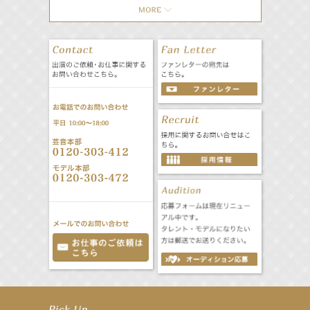
【井頭愛海】『NEXCO西日本』TV-CM開始
【工藤綾乃】8月7日（金）スタート FOD SHORT『女優は毛穴まで嘘をつく』出演決定！