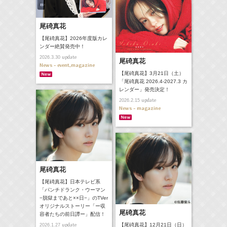
尾碕真花
【尾碕真花】2026年度版カレ
ンダー絶賛発売中！
update
2026.3.30
尾碕真花
News - event,magazine
【尾碕真花】3月21日（土）
「尾碕真花 2026.4-2027.3 カ
レンダー」発売決定！
update
2026.2.15
News - magazine
尾碕真花
【尾碕真花】日本テレビ系
「パンチドランク・ウーマン
−脱獄まであと××日−」のTVer
オリジナルストーリー「ー収
尾碕真花
容者たちの前日譚ー」配信！
update
【尾碕真花】12月21日（日）
2026.1.27