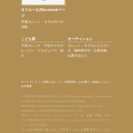
オスカー公式facebookペー
ジ
所属タレント・モデル日々の
活動。
こども部
オーディション
子役タレント・子役モデルの
タレント・モデルになりたい
レッスン・プロデュース・紹
方、随時受付中！応募資格、
介。
応募方法など。
サイトマップ
|
ご利用にあたって
|
採用情報
|
お仕事のご依頼はこちら
|
会社概要
© OSCARPROMOTION CO., LTD. All rights reserved. The material
on this site may not be reproduced, distributed,
transmitted, cached or otherwise used, except with the prior
permission of OSCARPROMOTION CO., LTD.
当サイトのコンテンツ、ドキュメント、データ、画像、映像、音声
などの著作権はオスカープロモーションもしくはオスカープロモー
ションが許可を受け
ている著作権者に属します。許可無くこれらを無断使用することは