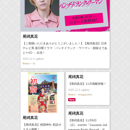
尾碕真花
【ご視聴いただきありがとうございました！】【尾碕真花】日本
テレビ系 新日曜ドラマ「パンチドランク・ウーマン −脱獄まであ
と××日−」出演！
update
2025.12.5
News - tv
尾碕真花
【尾碕真花】11月掲載情報！
update
2025.12.2
News - magazine
尾碕真花
尾碕真花
【尾碕真花】11月9日
【尾碕真花】靖国神社 初詣ポ
（日） interfm「Causette.Joli
スター掲載！
presents Radio Beauté」出