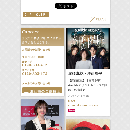
尾碕真花・庄司浩平
【尾碕真花】【庄司浩平】
Audibleオリジナル「天国の階
段」出演決定！
update
2026.5.28
News -
channel,announce,web