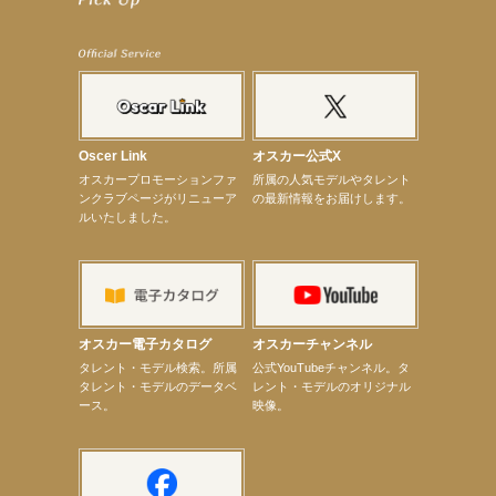
【笛木優子】8月13日（木）ドラマ『大空港〜GATE24〜』ゲスト出演決定！
【前川泰之】舞台「グレンギャリー・グレンロス」公演詳細解禁！
【武井咲】ENFÖLD 2026 PF/FW archetypeに登場！
【elfin’】7thシングル『全世界』がFMたいはくでO.A.決定♪
【elfin’】7thシングル『全世界』がFM-UUでO.A.決定♪
【elfin’】8月16日（日）「全世界」発売記念イベント決定！
【elfin’】7thシングル『全世界』がFM TANABEでO.A.決定♪
【昆虫ハンター牧田習】宝塚市立手塚治虫記念館トークショー＆宝塚文化芸術センター昆虫展示イ
ベント
Oscer Link
オスカー公式X
【昆虫ハンター牧田習】8月13日（木）プライムツリー赤池「ふれあい昆虫フェスティバル」トーク
オスカープロモーションファ
所属の人気モデルやタレント
ショーゲスト出演！
ンクラブページがリニューア
の最新情報をお届けします。
【井頭愛海】『小さなお葬式』TV-CM出演！
ルいたしました。
【定本楓馬】WEB DIGVII 連載企画『東京23時』に登場！
【髙橋ひかる】7月雑誌掲載情報
【elfin’】7thシングル『全世界』がFMふくろうでパワープレイO.A.決定
【上戸彩】「サントリードリームマッチ2026」 始球式
【上戸彩】サントリー「−196」新CM出演！
【elfin’】【小倉舞子】8月9日（日）「MxM’s produce event vol.14」に出演決定！
【elfin’】【辻美優】8月28日（金）「辻美優(elfin’)グレイテスト・ショー」に出演決定！
オスカー電子カタログ
オスカーチャンネル
【elfin’】9月27日（日）「Beauty Voice Theater Reboot Vol.3」開催決定！
次のページへ
タレント・モデル検索。所属
公式YouTubeチャンネル。タ
タレント・モデルのデータベ
レント・モデルのオリジナル
ース。
映像。