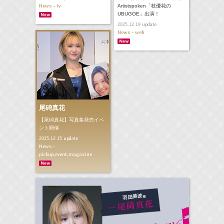
News - tv
Artistspoken「枝優花の
UBUGOE」出演！
update
2025.12.19
News - web
尾碕真花
【尾碕真花】写真集発売イベ
ント開催
update
2025.12.15
News -
pickup,event,magazine