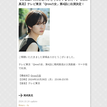
真花】テレビ東京「Qrosの女」第4話に出演決定！
07:30-08:30
ポケモンとどこいく！？
髙橋ひかる
(
TV
)
8:00-8:24
やさいの時間 里山菜園 有機のチカラ
牧田習
(
TV
)
09:54-
サンデー・ジャポン
藤田ニコル
(
TV
)
11:45-12:45
スクール革命！
髙橋ひかる
(
TV
)
> More
ご視聴いただきました皆様ありがとうございました。
テレビ東京「Qrosの女」第4話に尾碕真花が人気歌姫・
マーヤ役
で出演。
【番組名】
Qrosの女
【日時】
2024年10月28日（月）
23:06-23:55
【放送】テレビ東京
尾碕真花
update
2024.10.24
News - tv