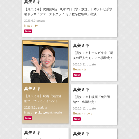
真矢ミキ
【真矢ミキ】次回第6話、8月12日（水）放送、日本テレビ系水
曜ドラマ『ファーストクライ 母子救命救急班』出演！
update
2026.6.9
News - tv
真矢ミキ
【真矢ミキ】テレビ東京「新
美の巨人たち」に出演決定！
update
2026.3.31
News - tv
真矢ミキ
真矢ミキ
【真矢ミキ】映画『免許返
【真矢ミキ】映画「免許返
納!?』プレミアイベント
納!?」出演決定！
update
2026.5.21
update
2026.3.12
News - pickup,event,movie
News - movie
真矢ミキ
真矢ミキ