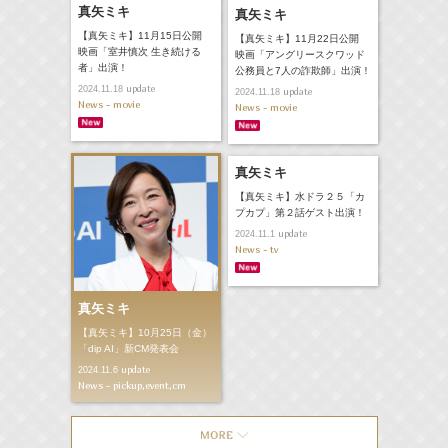
真矢ミキ
真矢ミキ
【真矢ミキ】11月15日公開
【真矢ミキ】11月22日公開
映画「室井慎次 生き続ける
映画「アングリースクワッド
者」出演！
公務員と7人の詐欺師」出演！
update
2024.11.18
update
2024.11.18
News - movie
News - movie
真矢ミキ
【真矢ミキ】水ドラ２５「カ
プカプ」第２話ゲスト出演！
update
2024.11.1
News - tv
真矢ミキ
【真矢ミキ】10月25日（金）
「dip AI」新CM発表会
update
2024.11.6
News - pickup,event,cm