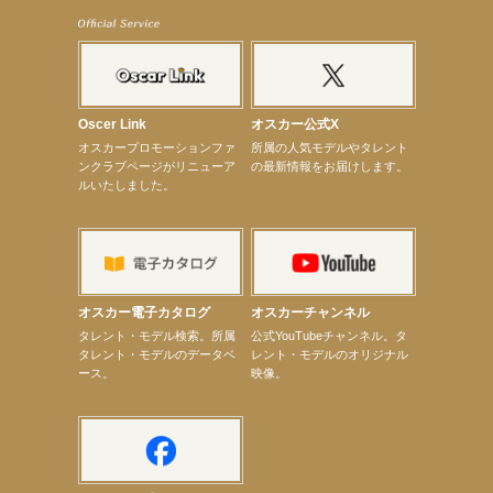
【elfin’】7thシングル『全世界』がFM-UUでO.A.決定♪
【elfin’】8月16日（日）「全世界」発売記念イベント決定！
【elfin’】7thシングル『全世界』がFM TANABEでO.A.決定♪
【昆虫ハンター牧田習】宝塚市立手塚治虫記念館トークショー＆宝塚文化芸術センター昆虫展示イ
ベント
【昆虫ハンター牧田習】8月13日（木）プライムツリー赤池「ふれあい昆虫フェスティバル」トーク
ショーゲスト出演！
Oscer Link
オスカー公式X
【井頭愛海】『小さなお葬式』TV-CM出演！
オスカープロモーションファ
所属の人気モデルやタレント
【定本楓馬】WEB DIGVII 連載企画『東京23時』に登場！
ンクラブページがリニューア
の最新情報をお届けします。
【髙橋ひかる】7月雑誌掲載情報
ルいたしました。
【elfin’】7thシングル『全世界』がFMふくろうでパワープレイO.A.決定
【上戸彩】「サントリードリームマッチ2026」 始球式
【上戸彩】サントリー「−196」新CM出演！
【elfin’】【小倉舞子】8月9日（日）「MxM’s produce event vol.14」に出演決定！
【elfin’】【辻美優】8月28日（金）「辻美優(elfin’)グレイテスト・ショー」に出演決定！
【elfin’】9月27日（日）「Beauty Voice Theater Reboot Vol.3」開催決定！
【本田紗来】「Ray」9月号発売中！
オスカー電子カタログ
オスカーチャンネル
【宇垣美里】「マンガ【推しの子】展‐星のキセキ‐」オープニングイベント
次のページへ
タレント・モデル検索。所属
公式YouTubeチャンネル。タ
タレント・モデルのデータベ
レント・モデルのオリジナル
ース。
映像。