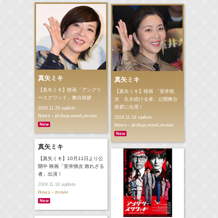
真矢ミキ
真矢ミキ
【真矢ミキ】映画「アングリ
【真矢ミキ】映画 「室井慎
ースクワッド」舞台挨拶
次 生き続ける者」公開舞台
挨拶に出席！
update
2024.11.28
News - pickup,event,movie
update
2024.11.19
News - pickup,event,movie
真矢ミキ
【真矢ミキ】10月11日より公
開中 映画「室井慎次 敗れざる
者」出演！
update
2024.11.18
News - movie