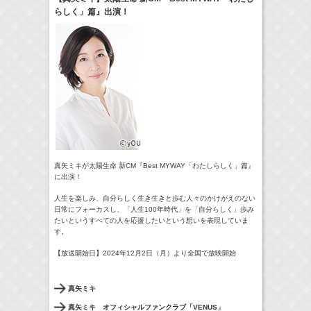
らしく」篇』出演！
17:10-17:30
河北麻友子のマユコレ！
河北麻友子
(
Radio
)
22:00-
Tシャツが乾くまで
庄司浩平
(
TV
)
> More
真矢ミキが太陽生命 新CM『Best MYWAY「わたしらしく」篇』
に出演！
人生を楽しみ、
自分らしく生き生きと歩む人々のかけがえのない
日常にフォーカス
し、「人生100年時代」を「自分らしく」
歩み
たいというすべての人を応援したいという想いを表現していま
す。
【放送開始日】2024年12月2日（月）より全国で放映開始
真矢ミキ
真矢ミキ オフィシャルファンクラブ「VENUS」