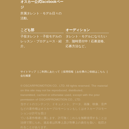
オスカー公式facebookペー
ジ
所属タレント・モデル日々の
活動。
こども部
オーディション
子役タレント・子役モデルの
タレント・モデルになりたい
レッスン・プロデュース・紹
方、随時受付中！応募資格、
介。
応募方法など。
サイトマップ
|
ご利用にあたって
|
採用情報
|
お仕事のご依頼はこちら
|
会社概要
© OSCARPROMOTION CO., LTD. All rights reserved. The material
on this site may not be reproduced, distributed,
transmitted, cached or otherwise used, except with the prior
permission of OSCARPROMOTION CO., LTD.
当サイトのコンテンツ、ドキュメント、データ、画像、映像、音声
などの著作権はオスカープロモーションもしくはオスカープロモー
ションが許可を受け
ている著作権者に属します。許可無くこれらを無断使用することは
法律で禁じられ、違反者は民事上及び刑事上の責任を負い、処罰さ
れることがあります。