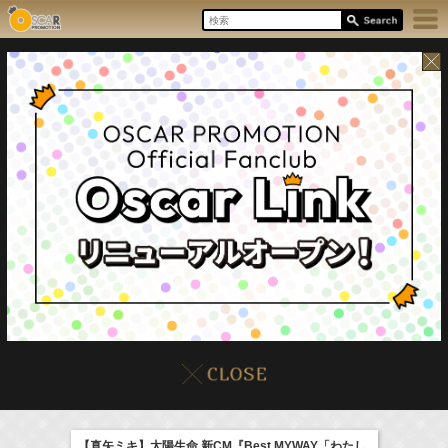
8/7(Fri)
イベント
販売情報
本日の出演情報
【真矢ミキ】太陽生命 新CM『Best MYWAY「わたし