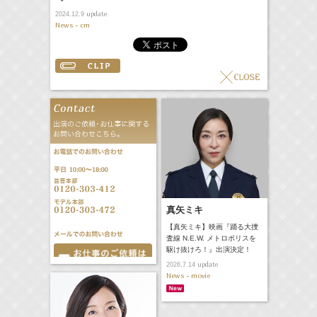
update
2024.12.9
News - cm
真矢ミキ
【真矢ミキ】映画『踊る大捜
査線 N.E.W. メトロポリスを
駆け抜けろ！』出演決定！
update
2026.7.14
News - movie