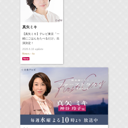
真矢ミキ
【真矢ミキ】テレビ東京「一
緒にごはんをたべるだけ」出
演決定！
update
2026.6.16
News - tv