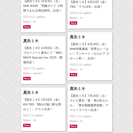
【真矢ミキ】10月4日（土）
【真矢ミキ】8月22日（金）
NHK BS4K「究極ガイド ２時
TBS「ララLIFE」出演！
間でまわる明治神宮」出演！
update
2025.8.18
update
2025.9.22
News - tv
News - tv
真矢ミキ
真矢ミキ
【真矢ミキ】8月19日（火）
【真矢ミキ】10月6日（月）
NHK特集番組「世界ない！な
ブルーノート東京にて「MIKI
い！アンケート～セルビア ズ
MAYA Special Live 2025」開
ロット村～」出演！
催決定！
update
2025.8.18
update
2025.7.25
News - tv
News - music
真矢ミキ
真矢ミキ
【真矢ミキ】7月19日（土）
【真矢ミキ】7月18日（金）
テレビ東京「新・美の巨人た
BS-TBS「憧れの地に家を買
ち」「東京都庭園美術館」ア
おう！」ゲスト出演！
ートトラベラー出演！
update
2025.7.8
update
2025.7.12
News - tv
News - tv