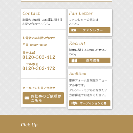
【笛木優子】8月13日（木）ドラマ『大空港〜GATE24〜』ゲスト出演決定！
【前川泰之】舞台「グレンギャリー・グレンロス」公演詳細解禁！
【武井咲】ENFÖLD 2026 PF/FW archetypeに登場！
【elfin’】7thシングル『全世界』がFMたいはくでO.A.決定♪