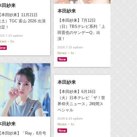
本田紗来
本田紗来
【本田紗来】11月21日
【本田紗来】7月12日
（土）TGC 富山 2026 出演
（日）TBSテレビ系列「上
決定！
田晋也のサンデーQ」出
update
026.7.15
演！
ews - tv
update
2026.7.10
News - tv
本田紗来
【本田紗来】6月16日
（火）日本テレビ「ザ！世
界仰天ニュース」2時間ス
ペシャル
update
2026.6.15
本田紗来
News - tv
【本田紗来】「Ray」8月号