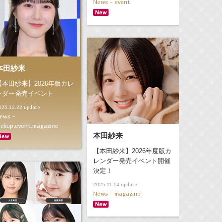
News - event
本田紗来
【本田紗来】2026年版カレ
ンダー発売イベント
update
025.12.22
ews -
ickup,event,magazine
本田紗来
【本田紗来】2026年度版カ
レンダー発売イベント開催
決定！
update
2025.11.14
News - magazine