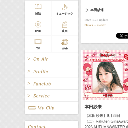
本田紗来
雑誌
ミュージック
update
2025.1.23
News - event
DVD
映画
TV
Web
All
女優/タレント
All
TV
All
Fanclub Page
本田紗来
グループ
歌手
Radio
Web
All
関連事業
【本田紗来】9月26日
（土）Rakuten GirlsAwar
男優/タレント
キャスター/レポーター
2026 AUTUMN/WINTER 