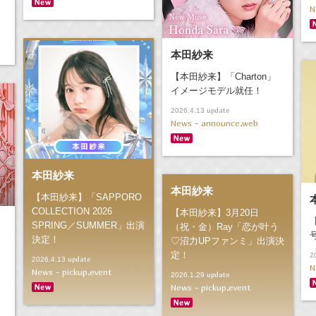
N
本田紗来
【本田紗来】「Charton」
イメージモデル就任！
update
2026.4.13
News - announce,web
本田紗来
本田紗来
【本田紗来】「SAPPORO
COLLECTION 2026
【本田紗来】3月20日
SPRING／SUMMER」出演
（祝・金）Ray「恋が叶う
決定！
♡沼力UPファンミ」出演決
定！
2
！
update
2026.4.13
N
News - pickup,event
update
2026.1.29
News - pickup,event