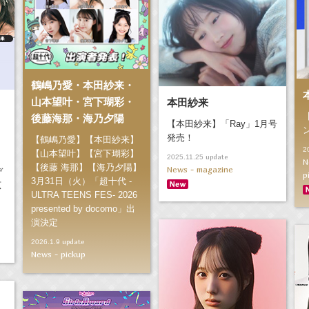
鶴嶋乃愛・本田紗来・
山本望叶・宮下瑚彩・
本田紗来
後藤海那・海乃夕陽
【本田紗来】「Ray」1月号
発売！
【鶴嶋乃愛】【本田紗来】
2
【山本望叶】【宮下瑚彩】
update
2025.11.25
N
【後藤 海那】【海乃夕陽】
News - magazine
デ
p
3月31日（火）「超十代 -
広
ULTRA TEENS FES- 2026
presented by docomo」出
演決定
update
2026.1.9
News - pickup