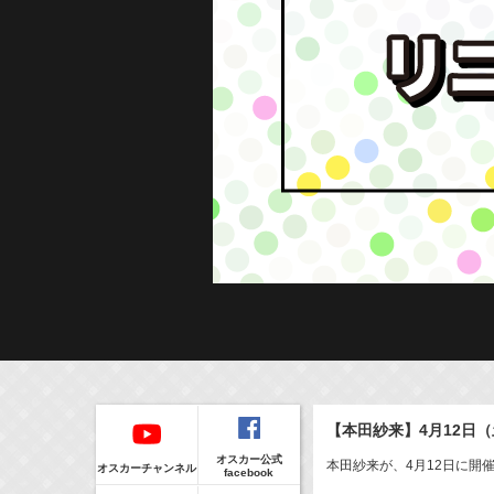
Regular
本日の出演情報
イベント
【本田紗来】4月12日（
CLIP
8/9(Sun)
販売情報
オスカー公式
6:35-7:00
(
TV
)
本田紗来が、4月12日に開催
オスカーチャンネル
facebook
NHK俳句