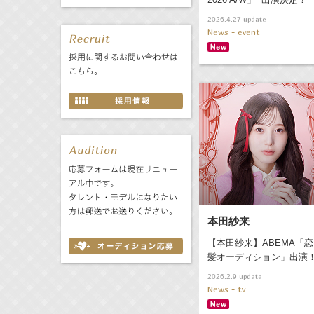
update
2026.4.27
News - event
本田紗来
【本田紗来】ABEMA「恋
髪オーディション」出演
update
2026.2.9
News - tv