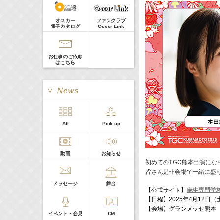
庄司浩平
Guest
07:30-08:30
(
TV
)
オスカー
ファンクラブ
ポケモンとどこいく！？
電子カタログ
Oscer Link
髙橋ひかる
8:00-8:24
(
TV
)
やさいの時間 里山菜園 有機のチカラ
お仕事のご依頼
牧田習
はこちら
Now
09:54-
(
TV
)
サンデー・ジャポン
藤田ニコル
11:45-12:45
(
TV
)
スクール革命！
髙橋ひかる
> More
All
Pick up
本日の出演
動画
お知らせ
５０音順
初めてのTGC熊本出演にな
皆さん是非会場で一緒に盛
メッセージ
舞台
【公式サイト】
麻生専門学校グル
【日程】2025年4月12日（
【会場】グランメッセ熊本
イベント・会見
CM