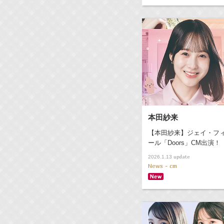
本田紗来
【本田紗来】ジェイ・フ
ール「Doors」CM出演！
update
2026.1.13
News - cm