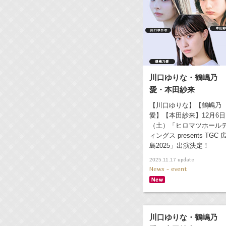
川口ゆりな・鶴嶋乃
愛・本田紗来
【川口ゆりな】【鶴嶋乃
愛】【本田紗来】12月6日
（土）「ヒロマツホール
ィングス presents TGC 
島2025」出演決定！
update
2025.11.17
News - event
川口ゆりな・鶴嶋乃