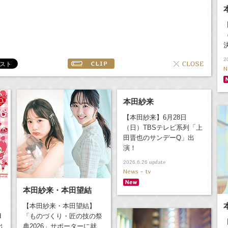
2
N
本田紗来
【本田紗来】6月28日
（日）TBSテレビ系列「上
田晋也のサンデーQ」出
演！
update
2026.6.26
News - tv
本田紗来・本田望結
【本田紗来・本田望結】
d
「ものづくり・匠の技の祭
出
典2026」サポーターに就