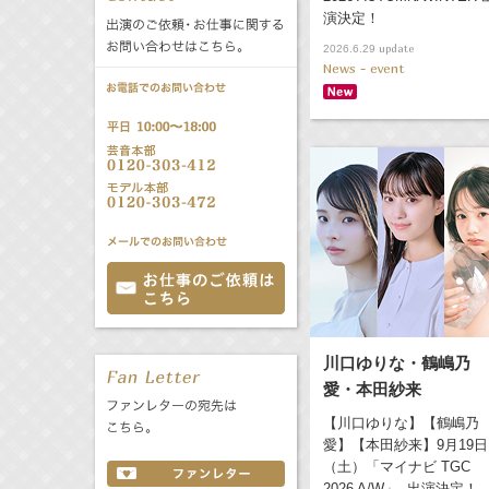
演決定！
公式サービス
update
2026.6.29
バラエティ
声優
All
TV
News - event
文化事業部
クリエイター
Radio
Web
誕生日 8/9
All
TV
あ
か
さ
た
な
は
Radio
Web
ま
や
ら
川口ゆりな・鶴嶋乃
わ
愛・本田紗来
【川口ゆりな】【鶴嶋乃
愛】【本田紗来】9月19日
（土）「マイナビ TGC
2026 A/W」 出演決定！