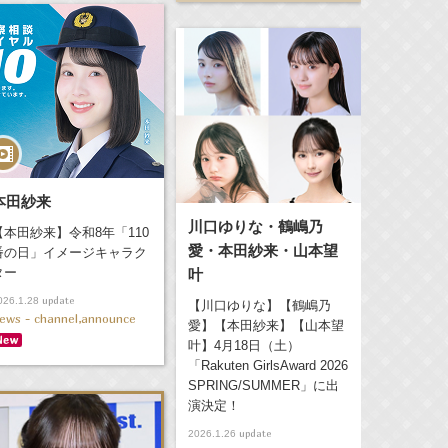
本田紗来
川口ゆりな・鶴嶋乃
【本田紗来】令和8年「110
愛・本田紗来・山本望
番の日」イメージキャラク
ター
叶
update
026.1.28
【川口ゆりな】【鶴嶋乃
ews - channel,announce
愛】【本田紗来】【山本望
叶】4月18日（土）
「Rakuten GirlsAward 2026
SPRING/SUMMER」に出
演決定！
update
2026.1.26