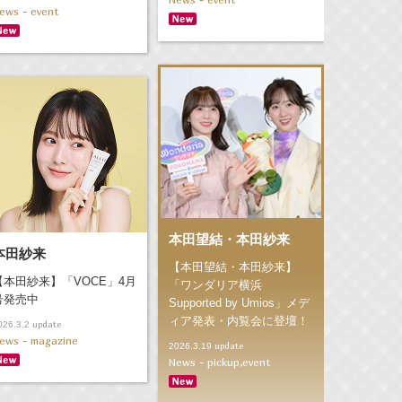
ews - event
本田望結・本田紗来
本田紗来
【本田望結・本田紗来】
【本田紗来】「VOCE」4月
「ワンダリア横浜
号発売中
Supported by Umios」メデ
ィア発表・内覧会に登壇！
update
026.3.2
ews - magazine
update
2026.3.19
News - pickup,event