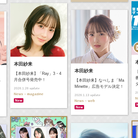
本田紗来
本田紗来
【本田紗来】「Ray」3・4
月合併号発売中！
【本田紗来】なべしま「Ma
ィ
Minette」広告モデル決定！
update
2026.1.26
2
News - magazine
update
2026.1.13
N
News - web