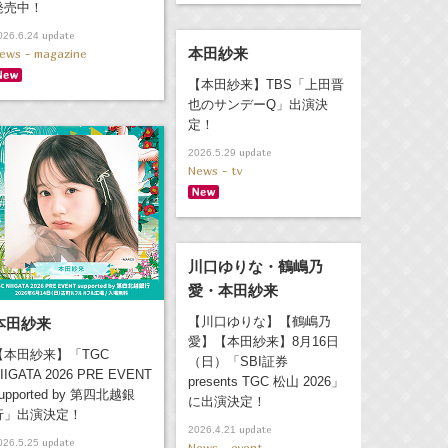
発売中！
update
026.6.24
本田紗来
ews - magazine
【本田紗来】TBS「上田晋
也のサンデーQ」出演決
定！
update
2026.5.29
News - tv
川口ゆりな・鶴嶋乃
愛・本田紗来
【川口ゆりな】【鶴嶋乃
本田紗来
愛】【本田紗来】8月16日
【本田紗来】「TGC
（日）「SBI証券
IIGATA 2026 PRE EVENT
presents TGC 松山 2026」
upported by 第四北越銀
に出演決定！
行」出演決定！
update
2026.4.21
update
026.5.25
News - event